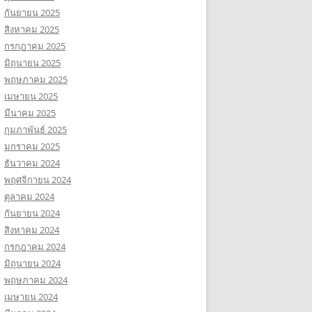
กันยายน 2025
สิงหาคม 2025
กรกฎาคม 2025
มิถุนายน 2025
พฤษภาคม 2025
เมษายน 2025
มีนาคม 2025
กุมภาพันธ์ 2025
มกราคม 2025
ธันวาคม 2024
พฤศจิกายน 2024
ตุลาคม 2024
กันยายน 2024
สิงหาคม 2024
กรกฎาคม 2024
มิถุนายน 2024
พฤษภาคม 2024
เมษายน 2024