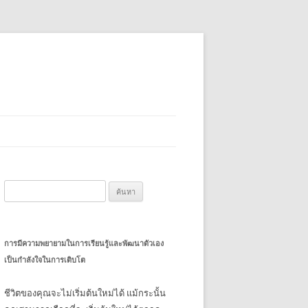
ค้นหา
สำหรับ:
การมีความพยายามในการเรียนรู้และพัฒนาตัวเอง
เป็นกำลังใจในการเติบโต
ชีวิตของคุณจะไม่เริ่มต้นใหม่ได้ แม้กระนั้น