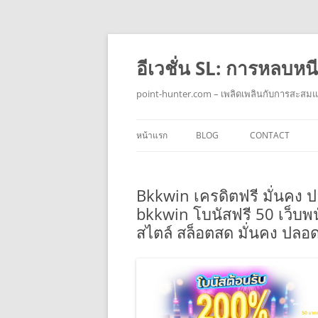
อีเวชั่น SL: การหลบหน
point-hunter.com – เพลิดเพลินกับการสะสม
หน้าแรก
BLOG
CONTACT
Bkkwin เครดิตฟรี มั่นคง ป
bkkwin โบนัสฟรี 50 เว็บ
สไตล์ สล็อตสด มั่นคง ปลอ