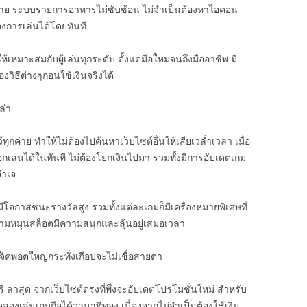
นง่าย ระบบรายการอาหารไม่ซับซ้อน ไม่จำเป็นต้องหาไอคอน
ต้องการเล่นได้โดยทันที
เหมาะสมกับผู้เล่นทุกระดับ ตั้งแต่มือใหม่จนถึงมืออาชีพ มี
ธีต่างๆก่อนใช้เงินจริงได้
ล่า
ุกค่าย ทำให้ไม่ต้องไปค้นหาเว็บไซต์อื่นให้เสียเวล่ำเวลา เมื่อ
ล่นได้ในทันที ไม่ต้องโยกเงินไปมา รวมทั้งมีการอัปเดตเกม
จำเจ
อกาสชนะรางวัลสูง รวมทั้งแต่ละเกมก็มีเครื่องหมายพิเศษที่
็ตามหมุนสล็อตมีความสนุกและลุ้นอยู่เสมอเวลา
แจ็คพอตใหญ่กระทั่งเกือบจะไม่เชื่อสายตา
ล่าสุด จากเว็บไซต์ตรงที่พึ่งจะอัปเดตโปรโมชั่นใหม่ สำหรับ
องเล่นเกมถือได้ว่านาทีทอง เนื่องจากไม่จำเป็นต้องใช้เงิน