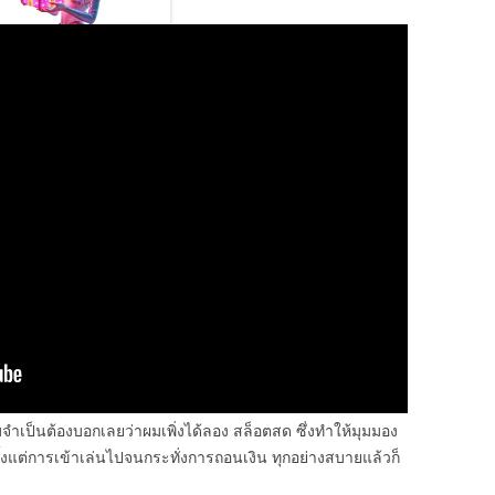
จำเป็นต้องบอกเลยว่าผมเพิ่งได้ลอง สล็อตสด ซึ่งทำให้มุมมอง
้งแต่การเข้าเล่นไปจนกระทั่งการถอนเงิน ทุกอย่างสบายแล้วก็