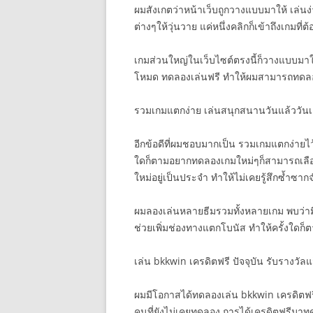
ผมสังเกตว่าหน้าเว็บถูกวางแบบมาให้ เล่
ต่างๆให้วุ่นวาย แค่หนึ่งคลิกก็เข้าถึงเกมที่
เกมส่วนใหญ่ในเว็บไซต์ตรงนี้ก็วางแบบมาให้
โหมด ทดลองเล่นฟรี ทำให้ผมสามารถทดลองวิ
รวมเกมแตกง่าย เล่นสนุกสนานวันแล้ววันเ
อีกข้อดีที่ผมชอบมากเป็น รวมเกมแตกง่ายไว้ท
ใดก็ตามอยากทดลองเกมใหม่ๆก็สามารถเลือกเ
ใหม่อยู่เป็นประจำ ทำให้ไม่เคยรู้สึกซ้ำซาก
ผมลองเล่นหลายธีมรวมทั้งหลายเกม พบว่ามีโ
ช่วยเพิ่มช่องทางแตกโบนัส ทำให้ครั้งใดก
เล่น bkkwin เครดิตฟรี ปัจจุบัน รับรางวัล
ผมมีโอกาสได้ทดลองเล่น bkkwin เครดิตฟรี 
คนที่ยังไม่เคยทดลอง การได้เครดิตฟรีมาทดล