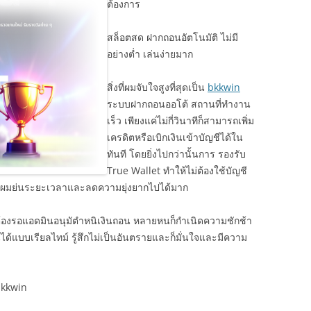
ต้องการ
สล็อตสด ฝากถอนอัตโนมัติ ไม่มี
อย่างต่ำ เล่นง่ายมาก
สิ่งที่ผมจับใจสูงที่สุดเป็น
bkkwin
ระบบฝากถอนออโต้ สถานที่ทำงาน
เร็ว เพียงแค่ไม่กี่วินาทีก็สามารถเพิ่ม
เครดิตหรือเบิกเงินเข้าบัญชีได้ใน
ทันที โดยยิ่งไปกว่านั้นการ รองรับ
True Wallet ทำให้ไม่ต้องใช้บัญชี
ยให้ผมย่นระยะเวลาและลดความยุ่งยากไปได้มาก
็นต้องรอแอดมินอนุมัตำหนิเงินถอน หลายหนก็กำเนิดความชักช้า
ได้แบบเรียลไทม์ รู้สึกไม่เป็นอันตรายและก็มั่นใจและมีความ
 bkkwin