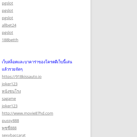
pgslot
pgslot
pgslot
allbet24
pgslot
188betth
เว็บสล็อตและบาคาร่าของโครตดีเว็บนี้เล่น
แล้วรวยจัดๆ
https://918kissauto.io
joker123
หนังชนโรง
sagame
joker123
http://www.movie87hd.com
pussy888
พุซซี่888
sexybaccarat