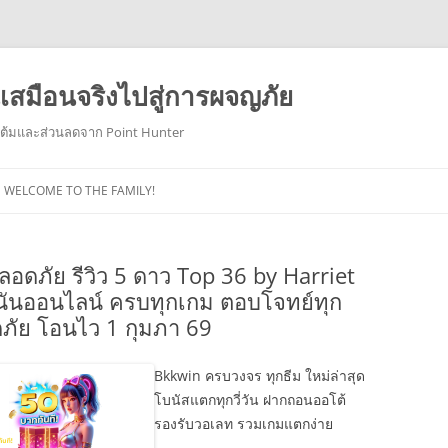
ีเสมือนจริงไปสู่การผจญภัย
แต้มและส่วนลดจาก Point Hunter
ข้าม
ไป
WELCOME TO THE FAMILY!
ยัง
เนื้อหา
ลอดภัย รีวิว 5 ดาว Top 36 by Harriet
พนันออนไลน์ ครบทุกเกม ตอบโจทย์ทุก
ดภัย โอนไว 1 กุมภา 69
Bkkwin ครบวงจร ทุกธีม ใหม่ล่าสุด
โบนัสแตกทุกวี่วัน ฝากถอนออโต้
รองรับวอเลท รวมเกมแตกง่าย