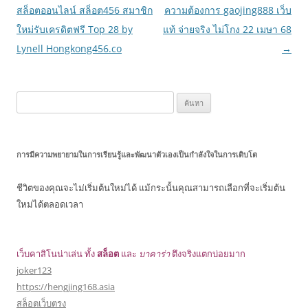
สล็อตออนไลน์ สล็อต456 สมาชิก
ความต้องการ gaojing888 เว็บ
ใหม่รับเครดิตฟรี Top 28 by
แท้ จ่ายจริง ไม่โกง 22 เมษา 68
Lynell Hongkong456.co
→
ค้นหา
สำหรับ:
การมีความพยายามในการเรียนรู้และพัฒนาตัวเองเป็นกำลังใจในการเติบโต
ชีวิตของคุณจะไม่เริ่มต้นใหม่ได้ แม้กระนั้นคุณสามารถเลือกที่จะเริ่มต้น
ใหม่ได้ตลอดเวลา
เว็บคาสิโนน่าเล่น ทั้ง
สล็อต
และ
บาคาร่า
ตึงจริงแตกบ่อยมาก
joker123
https://hengjing168.asia
สล็อตเว็บตรง