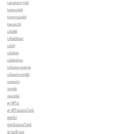
tangtem168
teenoi69
temmax69
texas24
ufa88
Ufa89bet
ufa9
ufabet
ufabetxx
ufasexygame
ufawinner88
veewin
xin88
zeus66
คาสิโน
คาสิโนออนไลน์
ดูหนัง
ดูหนังออนไลน์
ทางเข้าpg