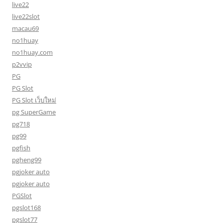
live22
live22slot
macau69
no1huay
no1huay.com
p2vvip
PG
PG Slot
PG Slot เว็บใหม่
pg SuperGame
pg718
pg99
pgfish
pgheng99
pgjoker auto
pgjoker auto
PGSlot
pgslot168
pgslot77