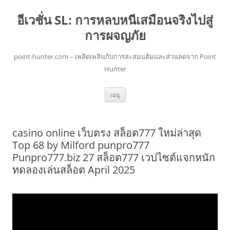
อีเวชั่น SL: การหลบหนีเสมือนจริงไปสู่
การผจญภัย
point-hunter.com – เพลิดเพลินกับการสะสมแต้มและส่วนลดจาก Point
Hunter
ข้าม
เมนู
ไป
ยัง
เนื้อหา
casino online เว็บตรง สล็อต777 ใหม่ล่าสุด
Top 68 by Milford punpro777
Punpro777.biz 27 สล็อต777 เวปไซต์แจกหนัก
ทดลองเล่นสล็อต April 2025