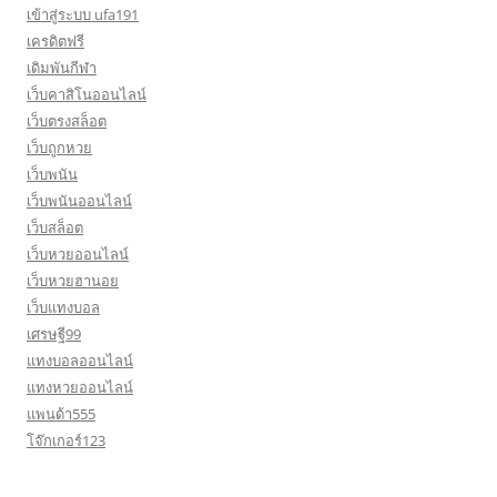
เข้าสู่ระบบ ufa191
เครดิตฟรี
เดิมพันกีฬา
เว็บคาสิโนออนไลน์
เว็บตรงสล็อต
เว็บถูกหวย
เว็บพนัน
เว็บพนันออนไลน์
เว็บสล็อต
เว็บหวยออนไลน์
เว็บหวยฮานอย
เว็บแทงบอล
เศรษฐี99
แทงบอลออนไลน์
แทงหวยออนไลน์
แพนด้า555
โจ๊กเกอร์123