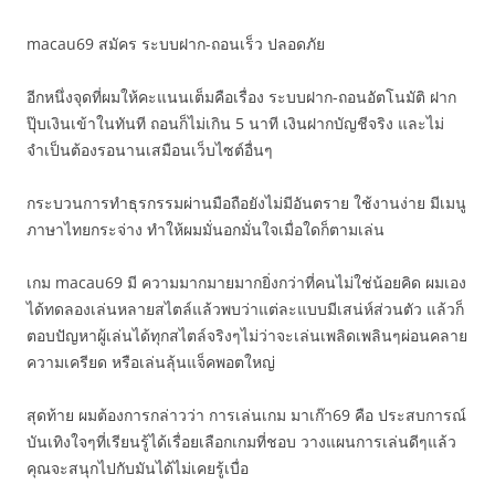
macau69 สมัคร ระบบฝาก-ถอนเร็ว ปลอดภัย
อีกหนึ่งจุดที่ผมให้คะแนนเต็มคือเรื่อง ระบบฝาก-ถอนอัตโนมัติ ฝาก
ปุ๊บเงินเข้าในทันที ถอนก็ไม่เกิน 5 นาที เงินฝากบัญชีจริง และไม่
จำเป็นต้องรอนานเสมือนเว็บไซต์อื่นๆ
กระบวนการทำธุรกรรมผ่านมือถือยังไม่มีอันตราย ใช้งานง่าย มีเมนู
ภาษาไทยกระจ่าง ทำให้ผมมั่นอกมั่นใจเมื่อใดก็ตามเล่น
เกม macau69 มี ความมากมายมากยิ่งกว่าที่คนไม่ใช่น้อยคิด ผมเอง
ได้ทดลองเล่นหลายสไตล์แล้วพบว่าแต่ละแบบมีเสน่ห์ส่วนตัว แล้วก็
ตอบปัญหาผู้เล่นได้ทุกสไตล์จริงๆไม่ว่าจะเล่นเพลิดเพลินๆผ่อนคลาย
ความเครียด หรือเล่นลุ้นแจ็คพอตใหญ่
สุดท้าย ผมต้องการกล่าวว่า การเล่นเกม มาเก๊า69 คือ ประสบการณ์
บันเทิงใจๆที่เรียนรู้ได้เรื่อยเลือกเกมที่ชอบ วางแผนการเล่นดีๆแล้ว
คุณจะสนุกไปกับมันได้ไม่เคยรู้เบื่อ