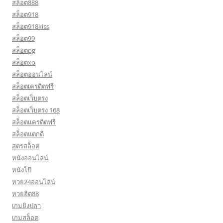
สล็อต888
สล็อต918
สล็อต918kiss
สล็อต99
สล็อตpg
สล็อตxo
สล็อตออนไลน์
สล็อตเครดิตฟรี
สล็อตเว็บตรง
สล็อตเว็บตรง 168
สล็อตเเครดิตฟรี
สล็อตแตกดี
สูตรสล็อต
หนังออนไลน์
หนังโป๊
หวย24ออนไลน์
หวยฮิต88
เกมยิงปลา
เกมสล็อต