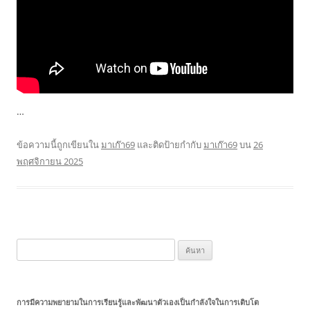
…
ข้อความนี้ถูกเขียนใน
มาเก๊า69
และติดป้ายกำกับ
มาเก๊า69
บน
26
พฤศจิกายน 2025
ค้นหา
สำหรับ:
การมีความพยายามในการเรียนรู้และพัฒนาตัวเองเป็นกำลังใจในการเติบโต