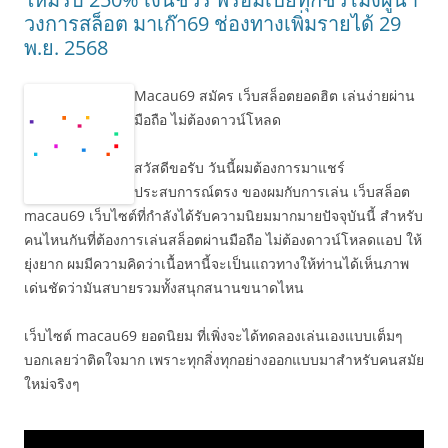
วงการสล็อต มาเก๊า69 ช่องทางเพิ่มรายได้ 29
พ.ย. 2568
Macau69 สมัคร เว็บสล็อตยอดฮิต เล่นง่ายผ่าน
มือถือ ไม่ต้องดาวน์โหลด
สวัสดีขอรับ วันนี้ผมต้องการมาแชร์
ประสบการณ์ตรง ของผมกับการเล่น เว็บสล็อต
macau69 เว็บไซต์ที่กำลังได้รับความนิยมมากมายปัจจุบันนี้ สำหรับ
คนไหนกันที่ต้องการเล่นสล็อตผ่านมือถือ ไม่ต้องดาวน์โหลดแอป ให้
ยุ่งยาก ผมมีความคิดว่าเนื้อหานี้จะเป็นแถวทางให้ท่านได้เห็นภาพ
เด่นชัดว่ามันสบายรวมทั้งสนุกสนานขนาดไหน
เว็บไซต์ macau69 ยอดนิยม ที่เพิ่งจะได้ทดลองเล่นเองแบบเต็มๆ
บอกเลยว่าติดใจมาก เพราะทุกสิ่งทุกอย่างออกแบบมาสำหรับคนสมัย
ใหม่จริงๆ