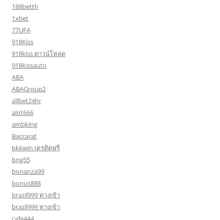
188betth
1xbet
77UFA
918Kiss
918kiss ดาวน์โหลด
918kissauto
ABA
ABAGroup2
allbet24hr
alot666
ambking
Baccarat
bkkwin เครดิตฟรี
bng55
bonanza99
bonus888
brazil999 ทางเข้า
brazil999 ทางเข้า
cafe444