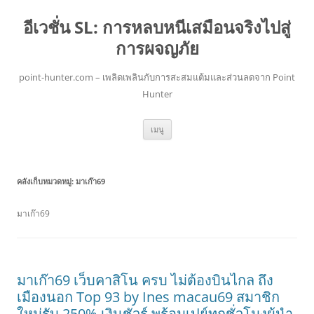
อีเวชั่น SL: การหลบหนีเสมือนจริงไปสู่
การผจญภัย
point-hunter.com – เพลิดเพลินกับการสะสมแต้มและส่วนลดจาก Point
Hunter
ข้าม
เมนู
ไป
ยัง
เนื้อหา
คลังเก็บหมวดหมู่:
มาเก๊า69
มาเก๊า69
มาเก๊า69 เว็บคาสิโน ครบ ไม่ต้องบินไกล ถึง
เมืองนอก Top 93 by Ines macau69 สมาชิก
ใหม่รับ 250% เงินชัวร์ พร้อมเปย์ทุกชั่วโมงผู้นำ