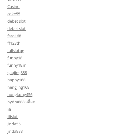
Casino
coke55
debet slot
debet slot
faro168
ff123th
fullslotpg
funny18
funny18.in
gaojing888
happy168
hengjing168
hongkong456
hydra888 สล็อต
Jili
Jilislot
Jinda55
jinda888