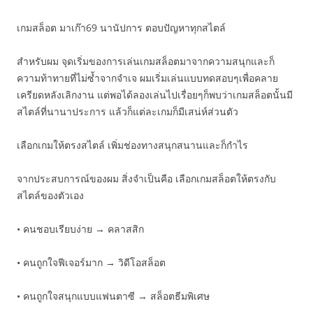
เกมสล็อต มาเก๊า69 นานัปการ ตอบปัญหาทุกสไตล์
สำหรับผม จุดเริ่มของการเล่นเกมสล็อตมาจากความสนุกและก็
ความท้าทายที่ไม่ซ้ำจากจำเจ ผมเริ่มเล่นแบบทดสอบๆเพื่อคลาย
เครียดหลังเลิกงาน แต่พอได้ลองเล่นไปเรื่อยๆก็พบว่าเกมสล็อตนั้นมี
สไตล์ที่นานาประการ แล้วก็แต่ละเกมก็มีเสน่ห์ส่วนตัว
เลือกเกมให้ตรงสไตล์ เพิ่มช่องทางสนุกสนานและก็กำไร
จากประสบการณ์ของผม สิ่งจำเป็นคือ เลือกเกมสล็อตให้ตรงกับ
สไตล์ของตัวเอง
• คนชอบเรียบง่าย → คลาสสิก
• คนถูกใจฟีเจอร์มาก → วิดีโอสล็อต
• คนถูกใจสนุกแบบแฟนตาซี → สล็อตธีมพิเศษ