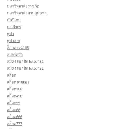
มหาวิทยาลัยราชภัฏ
มหาวิทยาลัยสวนสุนันทา
มันนี่เกม
มาเก๊า69
ยูฟ่า
ยูฟ่าเบท
ล็อกดาวน์168
สปอร์ตบุ๊ก
สมัครสมาชิก lotto432
สมัครสมาชิก lotto432
สล็อต
สล็อต 918kiss
สล็อต168
สล็อต456
สล็อต55
สล็อต66
สล็อต666
สล็อต777