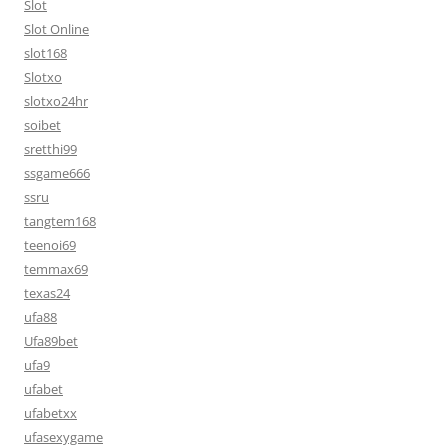
Slot
Slot Online
slot168
Slotxo
slotxo24hr
soibet
sretthi99
ssgame666
ssru
tangtem168
teenoi69
temmax69
texas24
ufa88
Ufa89bet
ufa9
ufabet
ufabetxx
ufasexygame