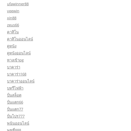
ufawinner88
veewin
xin88
zeus66
คาสิโน
คาสิโนออนไลน์
ดูหนัง
ดูหนังออนไลน์
ทางเข้าpg
บาคาร่า
บาคาร่า168
บาคาร่าออนไลน์
บุหรีไฟฟ้า
ปั่นสล็อต
ปั่นแตก66
ปั่นแตก77
ปั่นโปร777
พนันออนไลน์
พุซซี่888