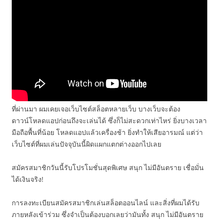
ที่ผ่านมา ผมเคยเจอเว็บไซต์สล็อตหลายเว็บ บางเว็บจะต้อง
ดาวน์โหลดแอปก่อนถึงจะเล่นได้ ซึ่งก็ไม่สะดวกเท่าไหร่ ยิ่งบางเวลา
มือถือพื้นที่น้อย โหลดแอปแล้วเครื่องช้า ยิ่งทำให้เสียอารมณ์ แต่ว่า
เว็บไซต์ที่ผมเล่นปัจจุบันนี้ผิดแผกแตกต่างออกไปเลย
สมัครสมาชิกวันนี้รับโปรโมชั่นสุดพิเศษ สนุก ไม่มีอันตราย เชื่อมั่น
ได้เงินจริง!
การลงทะเบียนสมัครสมาชิกเล่นสล็อตออนไลน์ และสิ่งที่ผมได้รับ
ภายหลังเข้าร่วม ซึ่งจำเป็นต้องบอกเลยว่ามันทั้ง สนุก ไม่มีอันตราย