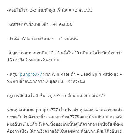
-คอมโบไหล 2-3 ขั้น/ตัวคูณเริ่มไต่ = +2 คะแนน
-Scatter ถี่หรือแทบเข้า = +1 คะแนน
-กำเนิด Wild กลางรีลบ่อย = +1 คะแนน
-สัญญาณลบ: เดดสปิน 12-15 ครั้งใน 20 สปิน หรือโบนัสน้อยกว่า
15 เท่าถึง 2 รอบ = -2 คะแนน
• สรุป:
punpro777
หาก Win Rate ต่ำ + Dead-Spin Ratio สูง +
SS ต่ำ ซ้ำกันมากกว่า 2 ชุดสปิน = จังหวะนิ่ง
กฎการตัดสินใจ 3 ชั้น: อยู่-ปรับ-เปลี่ยน บน punpro777
หากคุณเล่นเกม punpro777 เป็นประจำ คุณคงจะพอมองออกแล้ว
ล่ะขอรับว่า จังหวะนิ่งของเกมสล็อต777คือแบบไหนกันแน่ อย่างที่
ผมอธิบายไปแล้ว จังหวะนิ่งของเกมนั้นดูได้จากหลายๆปัจจัย ซึ่งผม
ต้องการที่จะให้คุณอิงจากสถิติเชิงเลขตามสัญญาณที่ผมได้อธิบาย