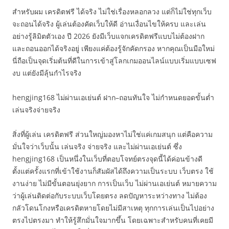
สำหรับผม เครดิตฟรี ได้จริง ไม่ใช่เรื่องหลอกลวง แต่ก็ไม่ใช่ทุกเว็บ
จะถอนได้จริง ผู้เล่นต้องคัดเว็บให้ดี อ่านเงื่อนไขให้ครบ และเล่น
อย่างรู้ลิมิตตัวเอง ปี 2026 ยังมีเว็บแจกเครดิตฟรีแบบไม่ต้องฝาก
และถอนออกได้จริงอยู่ เพียงแค่ต้องรู้จักคัดกรอง หากคุณเป็นมือใหม่
นี่ถือเป็นจุดเริ่มต้นที่ดีในการเข้าสู่โลกเกมออนไลน์แบบเริ่มแบบเซฟ
งบ แต่ยังมีลุ้นกำไรจริง
hengjing168 ไม่ผ่านเอเย่นต์ ฝาก–ถอนทันใจ ไม่กำหนดยอดขั้นต่ำ
เล่นจริงจ่ายจริง
สิ่งที่ผู้เล่น เครดิตฟรี ส่วนใหญ่มองหาไม่ใช่แค่เกมสนุก แต่คือความ
มั่นใจว่าเว็บนั้น เล่นจริง จ่ายจริง และไม่ผ่านเอเย่นต์ ซึ่ง
hengjing168 เป็นหนึ่งในเว็บที่ตอบโจทย์ตรงจุดนี้ได้ค่อนข้างดี
ตั้งแต่ครั้งแรกที่เข้าใช้งานก็สัมผัสได้ถึงความเป็นระบบ เว็บตรง ใช้
งานง่าย ไม่มีขั้นตอนยุ่งยาก การเป็นเว็บ ไม่ผ่านเอเย่นต์ หมายความ
ว่าผู้เล่นติดต่อกับระบบเว็บโดยตรง ลดปัญหาระหว่างทาง ไม่ต้อง
กลัวโดนโกงหรือเครดิตหายโดยไม่มีสาเหตุ ทุกการเล่นเป็นไปอย่าง
ตรงไปตรงมา ทำให้รู้สึกมั่นใจมากขึ้น โดยเฉพาะสำหรับคนที่เคยมี