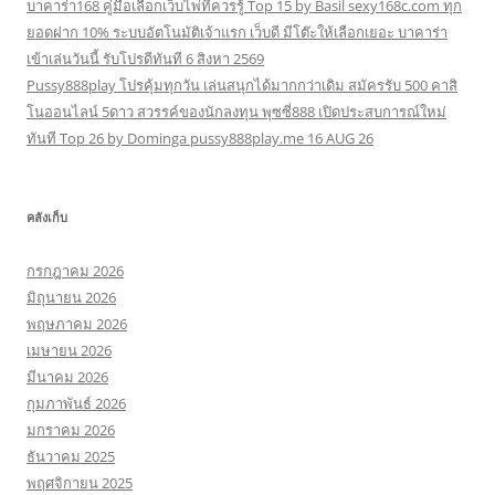
บาคาร่า168 คู่มือเลือกเว็บไพ่ที่ควรรู้ Top 15 by Basil sexy168c.com ทุก
ยอดฝาก 10% ระบบอัตโนมัติเจ้าแรก เว็บดี มีโต๊ะให้เลือกเยอะ บาคาร่า
เข้าเล่นวันนี้ รับโปรดีทันที 6 สิงหา 2569
Pussy888play โปรคุ้มทุกวัน เล่นสนุกได้มากกว่าเดิม สมัครรับ 500 คาสิ
โนออนไลน์ 5ดาว สวรรค์ของนักลงทุน พุซซี่888 เปิดประสบการณ์ใหม่
ทันที Top 26 by Dominga pussy888play.me 16 AUG 26
คลังเก็บ
กรกฎาคม 2026
มิถุนายน 2026
พฤษภาคม 2026
เมษายน 2026
มีนาคม 2026
กุมภาพันธ์ 2026
มกราคม 2026
ธันวาคม 2025
พฤศจิกายน 2025