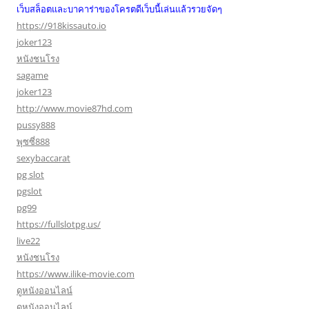
เว็บสล็อตและบาคาร่าของโครตดีเว็บนี้เล่นแล้วรวยจัดๆ
https://918kissauto.io
joker123
หนังชนโรง
sagame
joker123
http://www.movie87hd.com
pussy888
พุซซี่888
sexybaccarat
pg slot
pgslot
pg99
https://fullslotpg.us/
live22
หนังชนโรง
https://www.ilike-movie.com
ดูหนังออนไลน์
ดูหนังออนไลน์