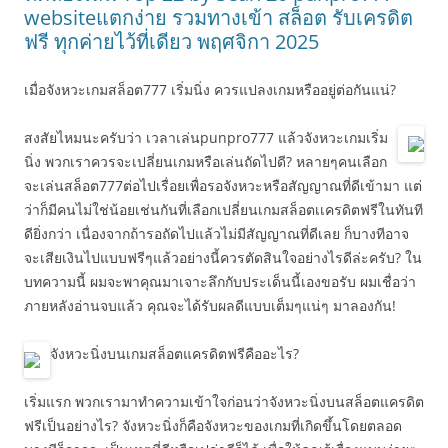
websiteแตกง่าย รวมทางเข้า สล็อต รับเครดิต
ฟรี ทุกค่ายไว้ที่เดียว พฤศจิกา 2025
เมื่อจังหวะเกมสล็อต777 เริ่มนิ่ง ควรแปลงเกมหรืออยู่ต่อกันแน่?
สงสัยไหมนะครับว่า เวลาเล่นpunpro777 แล้วจังหวะเกมเริ่ม
นิ่ง พวกเราควรจะเปลี่ยนเกมหรือเล่นถัดไปดี? หลายๆคนเลือก
จะเล่นสล็อต777ต่อไปเรื่อยเพื่อรอจังหวะหรือสัญญาณที่ดีเข้ามา แต่
ว่าก็มีคนไม่ใช่น้อยเช่นกันที่เลือกเปลี่ยนเกมสล็อตเเครดิตฟรีในทันที
ดียิ่งกว่า เนื่องจากถ้ารอถัดไปแล้วไม่มีสัญญาณที่ดีเลย ก็บางทีอาจ
จะเสียเงินไปแบบฟรีๆแล้วอย่างนี้ควรตัดสินใจอย่างไรดีล่ะครับ? ใน
บทความนี้ ผมจะพาคุณมาเจาะลึกกับประเด็นนี้เองขอรับ ผมเชื่อว่า
ภายหลังอ่านจบแล้ว คุณจะได้รับผลดีแบบเต็มๆแน่ๆ มาลองกัน!
จังหวะนิ่งบนเกมสล็อตแครดิตฟรีคืออะไร?
เริ่มแรก พวกเรามาทำความเข้าใจก่อนว่าจังหวะนิ่งบนสล็อตแครดิต
ฟรีเป็นอย่างไร? จังหวะนิ่งก็คือจังหวะของเกมที่เกิดขึ้นโดยตลอด