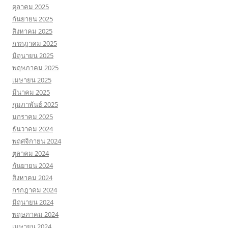
ตุลาคม 2025
กันยายน 2025
สิงหาคม 2025
กรกฎาคม 2025
มิถุนายน 2025
พฤษภาคม 2025
เมษายน 2025
มีนาคม 2025
กุมภาพันธ์ 2025
มกราคม 2025
ธันวาคม 2024
พฤศจิกายน 2024
ตุลาคม 2024
กันยายน 2024
สิงหาคม 2024
กรกฎาคม 2024
มิถุนายน 2024
พฤษภาคม 2024
เมษายน 2024