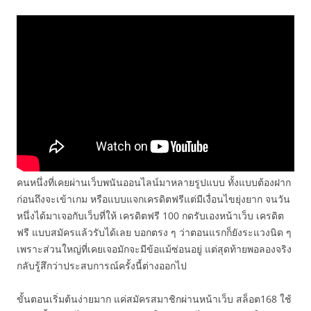
คนหนึ่งที่เคยผ่านเว็บพนันออนไลน์มาหลายรูปแบบ ทั้งแบบต้องฝาก
ก่อนถึงจะเข้าเกม หรือแบบแจกเครดิตฟรีแต่มีเงื่อนไขยุ่งยาก จนวัน
หนึ่งได้มาเจอกับเว็บที่ให้ เครดิตฟรี 100 กดรับเองหน้าเว็บ เครดิต
ฟรี แบบสมัครแล้วรับได้เลย บอกตรง ๆ ว่าตอนแรกก็ยังระแวงนิด ๆ
เพราะส่วนใหญ่ที่เคยเจอมักจะมีข้อแม้ซ่อนอยู่ แต่สุดท้ายพอลองจริง
กลับรู้สึกว่าประสบการณ์ครั้งนี้ต่างออกไป
ขั้นตอนเริ่มต้นง่ายมาก แค่สมัครสมาชิกผ่านหน้าเว็บ สล็อต168 ใช้