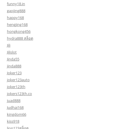
funny18.in
gaojing888
happy168
hengjing168
hongkong456
hydra888 สล็อต
Jili
Jilislot
Jinda55
jinda888
Joker123
joker123auto
joker123th
jokers123th.co
juad888
Judhai168
kingdom66
kiss918
lion123สล็อต