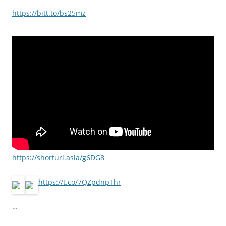
https://bitt.to/bs25mz
https://shorturl.asia/g6DG8
https://t.co/7QZpdnpThr
…