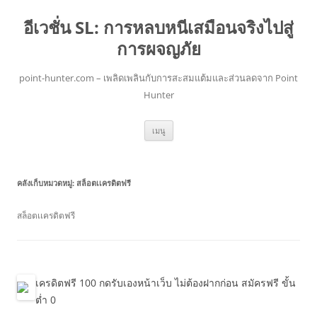
อีเวชั่น SL: การหลบหนีเสมือนจริงไปสู่
การผจญภัย
point-hunter.com – เพลิดเพลินกับการสะสมแต้มและส่วนลดจาก Point
Hunter
ข้าม
เมนู
ไป
ยัง
เนื้อหา
คลังเก็บหมวดหมู่:
สล็อตเเครดิตฟรี
สล็อตเเครดิตฟรี
เครดิตฟรี 100 กดรับเองหน้าเว็บ ไม่ต้องฝากก่อน สมัครฟรี ขั้น
ต่ำ 0