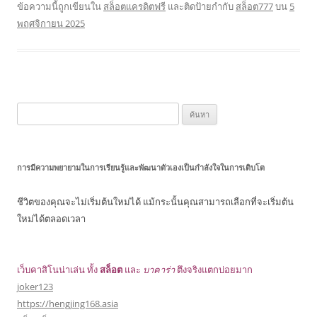
ข้อความนี้ถูกเขียนใน
สล็อตเเครดิตฟรี
และติดป้ายกำกับ
สล็อต777
บน
5
พฤศจิกายน 2025
ค้นหา
สำหรับ:
การมีความพยายามในการเรียนรู้และพัฒนาตัวเองเป็นกำลังใจในการเติบโต
ชีวิตของคุณจะไม่เริ่มต้นใหม่ได้ แม้กระนั้นคุณสามารถเลือกที่จะเริ่มต้น
ใหม่ได้ตลอดเวลา
เว็บคาสิโนน่าเล่น ทั้ง
สล็อต
และ
บาคาร่า
ตึงจริงแตกบ่อยมาก
joker123
https://hengjing168.asia