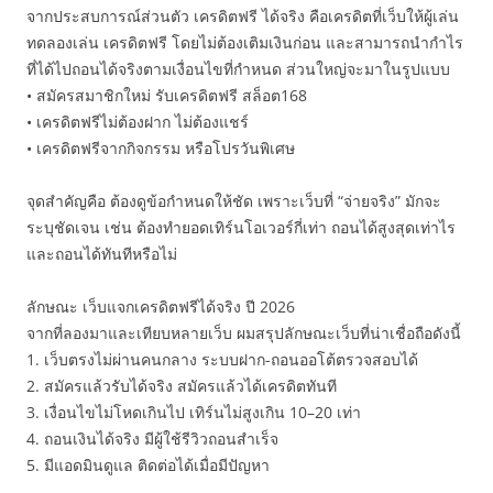
จากประสบการณ์ส่วนตัว เครดิตฟรี ได้จริง คือเครดิตที่เว็บให้ผู้เล่น
ทดลองเล่น เครดิตฟรี โดยไม่ต้องเติมเงินก่อน และสามารถนำกำไร
ที่ได้ไปถอนได้จริงตามเงื่อนไขที่กำหนด ส่วนใหญ่จะมาในรูปแบบ
• สมัครสมาชิกใหม่ รับเครดิตฟรี สล็อต168
• เครดิตฟรีไม่ต้องฝาก ไม่ต้องแชร์
• เครดิตฟรีจากกิจกรรม หรือโปรวันพิเศษ
จุดสำคัญคือ ต้องดูข้อกำหนดให้ชัด เพราะเว็บที่ “จ่ายจริง” มักจะ
ระบุชัดเจน เช่น ต้องทำยอดเทิร์นโอเวอร์กี่เท่า ถอนได้สูงสุดเท่าไร
และถอนได้ทันทีหรือไม่
ลักษณะ เว็บแจกเครดิตฟรีได้จริง ปี 2026
จากที่ลองมาและเทียบหลายเว็บ ผมสรุปลักษณะเว็บที่น่าเชื่อถือดังนี้
1. เว็บตรงไม่ผ่านคนกลาง ระบบฝาก-ถอนออโต้ตรวจสอบได้
2. สมัครแล้วรับได้จริง สมัครแล้วได้เครดิตทันที
3. เงื่อนไขไม่โหดเกินไป เทิร์นไม่สูงเกิน 10–20 เท่า
4. ถอนเงินได้จริง มีผู้ใช้รีวิวถอนสำเร็จ
5. มีแอดมินดูแล ติดต่อได้เมื่อมีปัญหา