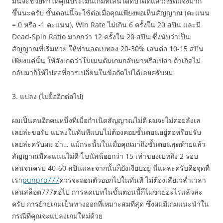
มันจะช่วยทำให้คุณประเมินเกมที่เล่นได้ดิบได้ดีแล้วก็ชัดแจ้งมาก
ขึ้นนะครับ ขั้นตอนนี้จะใช้ต่อเมื่อคุณเพียงพอเห็นสัญญาณ (คะแนน
= 0 หรือ -1 คะแนน), Win Rate ไม่เกิน 6 ครั้งใน 20 สปิน และมี
Dead-Spin Ratio มากกว่า 12 ครั้งใน 20 สปิน ซึ่งนับว่าเป็น
สัญญาณที่เริ่มห่วย ให้ท่านลดเบทลง 20-30% เล่นต่อ 10-15 สปิน
เพียงแค่นั้น ให้สังเกตว่าโมเมนตัมเกมกลับมาหรือเปล่า ถ้าเกิดไม่
กลับมาก็ให้ไปต่อที่การเปลี่ยนในข้อถัดไปได้เลยครับผม
3. แปลง (ไม่ยื้ออีกต่อไป)
ผมเป็นคนอีกคนหนึ่งที่เมื่อกำเนิดสัญญาณไม่ดี ผมจะไม่ค่อยลังเล
เลยล่ะขอรับ แปลงในทันทีแบบไม่ต้องคอยขั้นตอนอยู่ต่อหรือปรับ
เลยล่ะครับผม ฮ่า… แม้กระนั้นในเมื่อคุณมาถึงขั้นตอนสุดท้ายแล้ว
สัญญาณมีคะแนนไม่ดี โบนัสน้อยกว่า 15 เท่าของเบทถึง 2 รอบ
เล่นจนครบ 40-60 สปินและจากนั้นก็ยังเงียบอยู่ นี่แหละครับคือจุดที่
เรา
punpro777
ควรจะถอนตัวออกไปในทันที ไม่ต้องเสียเวล่ำเวลา
เล่นสล็อต777ต่อไป การลดเบทในขั้นตอนนี้ก็ไม่ช่วยอะไรแล้วล่ะ
ครับ การย้ายเกมเป็นทางออกที่เหมาะสมที่สุด ซึ่งผมมีเกมแนะนำใน
กรณีที่คุณจะแปลงเกมใหม่ด้วย