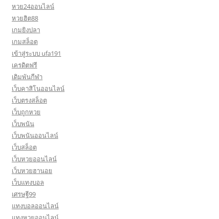
หวย24ออนไลน์
หวยฮิต88
เกมยิงปลา
เกมสล็อต
เข้าสู่ระบบ ufa191
เครดิตฟรี
เดิมพันกีฬา
เว็บคาสิโนออนไลน์
เว็บตรงสล็อต
เว็บถูกหวย
เว็บพนัน
เว็บพนันออนไลน์
เว็บสล็อต
เว็บหวยออนไลน์
เว็บหวยฮานอย
เว็บแทงบอล
เศรษฐี99
แทงบอลออนไลน์
แทงหวยออนไลน์