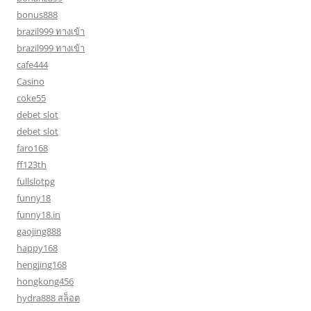
bonus888
brazil999 ทางเข้า
brazil999 ทางเข้า
cafe444
Casino
coke55
debet slot
debet slot
faro168
ff123th
fullslotpg
funny18
funny18.in
gaojing888
happy168
hengjing168
hongkong456
hydra888 สล็อต