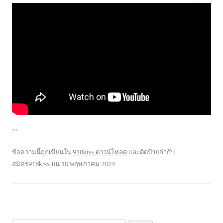
…
ข้อความนี้ถูกเขียนใน
918kiss ดาวน์โหลด
และติดป้ายกำกับ
สมัคร918kiss
บน
10 พฤษภาคม 2024