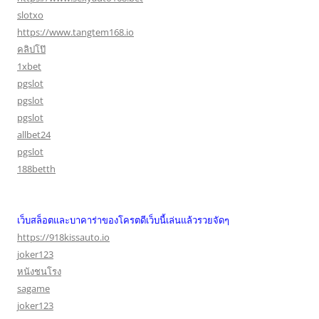
slotxo
https://www.tangtem168.io
คลิปโป๊
1xbet
pgslot
pgslot
pgslot
allbet24
pgslot
188betth
เว็บสล็อตและบาคาร่าของโครตดีเว็บนี้เล่นแล้วรวยจัดๆ
https://918kissauto.io
joker123
หนังชนโรง
sagame
joker123