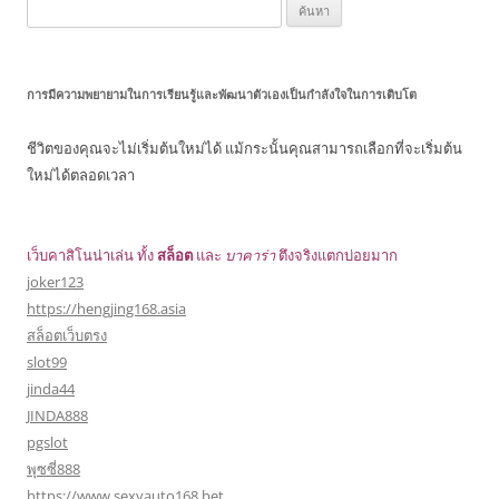
ค้นหา
สำหรับ:
การมีความพยายามในการเรียนรู้และพัฒนาตัวเองเป็นกำลังใจในการเติบโต
ชีวิตของคุณจะไม่เริ่มต้นใหม่ได้ แม้กระนั้นคุณสามารถเลือกที่จะเริ่มต้น
ใหม่ได้ตลอดเวลา
เว็บคาสิโนน่าเล่น ทั้ง
สล็อต
และ
บาคาร่า
ตึงจริงแตกบ่อยมาก
joker123
https://hengjing168.asia
สล็อตเว็บตรง
slot99
jinda44
JINDA888
pgslot
พุซซี่888
https://www.sexyauto168.bet