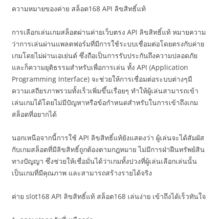
ความหมายของค่าย สล็อต168 API ลิขสิทธิ์แท้
การเลือกเล่นเกมสล็อตผ่านค่ายเว็บตรง API ลิขสิทธิ์แท้ หมายความ
ว่าการเล่นผ่านแพลตฟอร์มที่มีการใช้ระบบเชื่อมต่อโดยตรงกับค่าย
เกมโดยไม่ผ่านเอเย่นต์ ซึ่งถือเป็นการรับประกันถึงความปลอดภัย
และก็ความยุติธรรมสำหรับเพื่อการเล่น ทั้ง API (Application
Programming Interface) จะช่วยให้การเชื่อมต่อระบบต่างๆมี
ความเสถียรภาพรวมทั้งเร็วเพิ่มขึ้นเรื่อยๆ ทำให้ผู้เล่นสามารถเข้า
เล่นเกมได้โดยไม่มีปัญหาหรือข้อกำหนดสำหรับในการเข้าถึงเกม
สล็อตที่อยากได้
นอกเหนือจากนี้การใช้ API ลิขสิทธิ์แท้ยังแสดงว่า ผู้เล่นจะได้สัมผัส
กับเกมสล็อตที่มีลิขสิทธิ์ถูกต้องตามกฎหมาย ไม่มีการฝ่าฝืนทรัพย์สิน
ทางปัญญา ซึ่งช่วยให้เชื่อมั่นได้ว่าเกมทั้งปวงที่ผู้เล่นเลือกเล่นนั้น
เป็นเกมที่มีคุณภาพ และสามารถสร้างรายได้จริง
ค่าย slot168 API ลิขสิทธิ์แท้ สล็อต168 เล่นง่าย เข้าถึงได้เร็วทันใจ