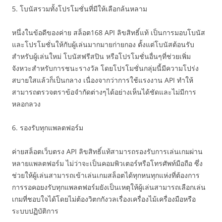
5. โบนัสรวมทั้งโปรโมชั่นที่มีให้เลือกล้นหลาม
หนึ่งในข้อดีของค่าย สล็อต168 API ลิขสิทธิ์แท้ เป็นการมอบโบนัส
และโปรโมชั่นให้กับผู้เล่นมากมายก่ายกอง ตั้งแต่โบนัสต้อนรับ
สำหรับผู้เล่นใหม่ โบนัสฟรีสปิน หรือโปรโมชั่นอื่นๆที่ช่วยเพิ่ม
จังหวะสำหรับการชนะรางวัล โดยโปรโมชั่นกลุ่มนี้มีความโปร่ง
สบายใสแล้วก็เป็นกลาง เนื่องจากว่าการใช้แรงงาน API ทำให้
สามารถตรวจตราข้อจำกัดต่างๆได้อย่างเห็นได้ชัดและไม่มีการ
หลอกลวง
6. รองรับทุกแพลตฟอร์ม
ค่ายสล็อตเว็บตรง API ลิขสิทธิ์แท้สามารถรองรับการเล่นเกมผ่าน
หลายแพลตฟอร์ม ไม่ว่าจะเป็นคอมพิวเตอร์หรือโทรศัพท์มือถือ ซึ่ง
ช่วยให้ผู้เล่นสามารถเข้าเล่นเกมสล็อตได้ทุกหนทุกแห่งที่ต้องการ
การรอคอยงรับทุกแพลตฟอร์มยังเป็นเหตุให้ผู้เล่นสามารถเลือกเล่น
เกมที่ชอบใจได้โดยไม่ต้องวิตกกังวลเรื่องเครื่องไม้เครื่องมือหรือ
ระบบปฏิบัติการ