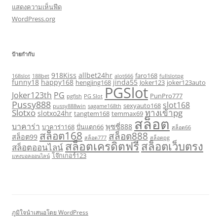
แสดงความเห็นฟีด
WordPress.org
ป้ายกำกับ
918Kiss
allbet24hr
faro168
168slot
188bet
alot666
fullslotpg
funny18
happy168
jinda55
hengjing168
Joker123
joker123auto
PGSlot
Joker123th
PG
PunPro777
pgfish
PG Slot
Pussy888
slot168
sexyauto168
pussy888win
sagame168th
Slotxo
ทางเข้าpg
slotxo24hr
tangtem168
temmax69
สล็อต
บาคาร่า
พุซซี่888
บาคาร่า168
ปั่นแตก66
สล็อต66
สล็อต168
สล็อต888
สล็อต99
สล็อต777
สล็อตpg
สล็อตเครดิตฟรี
สล็อตเว็บตรง
สล็อตออนไลน์
โจ๊กเกอร์123
แทงบอลออนไลน์
ภูมิใจนำเสนอโดย WordPress