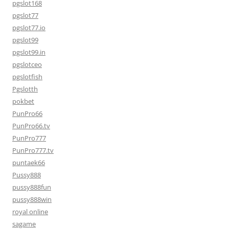
pgslot168
pgslot77
pgslot77.io
pgslot99
pgslot99.in
pgslotceo
pgslotfish
Pgslotth
pokbet
PunPro66
PunPro66.tv
PunPro777
PunPro777.tv
puntaek66
Pussy888
pussy888fun
pussy888win
royal online
sagame