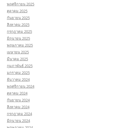
พฤศจิกายน 2025
ตุลาคม 2025
กันยายน 2025
สิงหาคม 2025
กรกฎาคม 2025
มิถุนายน 2025
พฤษภาคม 2025
เมษายน 2025
มีนาคม 2025
กุมภาพันธ์ 2025
มกราคม 2025
ธันวาคม 2024
พฤศจิกายน 2024
ตุลาคม 2024
กันยายน 2024
สิงหาคม 2024
กรกฎาคม 2024
มิถุนายน 2024
พฤษภาคม 2024