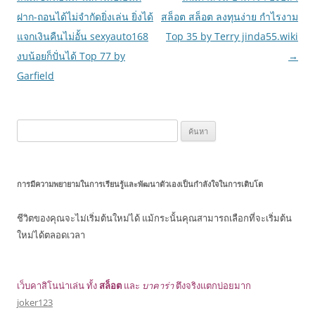
ฝาก-ถอนได้ไม่จำกัดยิ่งเล่น ยิ่งได้
สล็อต สล็อต ลงทุนง่าย กำไรงาม
แจกเงินคืนไม่อั้น sexyauto168
Top 35 by Terry jinda55.wiki
งบน้อยก็ปั่นได้ Top 77 by
→
Garfield
ค้นหา
สำหรับ:
การมีความพยายามในการเรียนรู้และพัฒนาตัวเองเป็นกำลังใจในการเติบโต
ชีวิตของคุณจะไม่เริ่มต้นใหม่ได้ แม้กระนั้นคุณสามารถเลือกที่จะเริ่มต้น
ใหม่ได้ตลอดเวลา
เว็บคาสิโนน่าเล่น ทั้ง
สล็อต
และ
บาคาร่า
ตึงจริงแตกบ่อยมาก
joker123