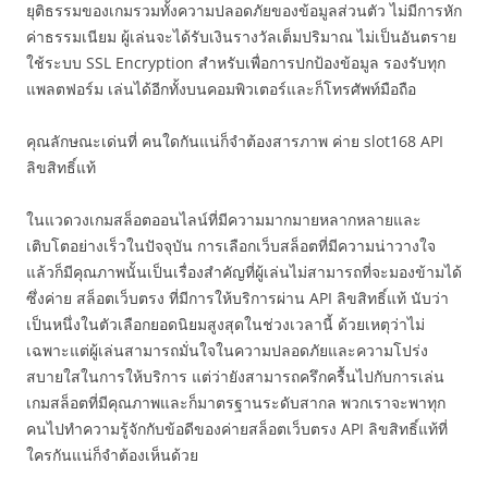
ยุติธรรมของเกมรวมทั้งความปลอดภัยของข้อมูลส่วนตัว ไม่มีการหัก
ค่าธรรมเนียม ผู้เล่นจะได้รับเงินรางวัลเต็มปริมาณ ไม่เป็นอันตราย
ใช้ระบบ SSL Encryption สำหรับเพื่อการปกป้องข้อมูล รองรับทุก
แพลตฟอร์ม เล่นได้อีกทั้งบนคอมพิวเตอร์และก็โทรศัพท์มือถือ
คุณลักษณะเด่นที่ คนใดกันแน่ก็จำต้องสารภาพ ค่าย slot168 API
ลิขสิทธิ์แท้
ในแวดวงเกมสล็อตออนไลน์ที่มีความมากมายหลากหลายและ
เติบโตอย่างเร็วในปัจจุบัน การเลือกเว็บสล็อตที่มีความน่าวางใจ
แล้วก็มีคุณภาพนั้นเป็นเรื่องสำคัญที่ผู้เล่นไม่สามารถที่จะมองข้ามได้
ซึ่งค่าย สล็อตเว็บตรง ที่มีการให้บริการผ่าน API ลิขสิทธิ์แท้ นับว่า
เป็นหนึ่งในตัวเลือกยอดนิยมสูงสุดในช่วงเวลานี้ ด้วยเหตุว่าไม่
เฉพาะแต่ผู้เล่นสามารถมั่นใจในความปลอดภัยและความโปร่ง
สบายใสในการให้บริการ แต่ว่ายังสามารถครึกครื้นไปกับการเล่น
เกมสล็อตที่มีคุณภาพและก็มาตรฐานระดับสากล พวกเราจะพาทุก
คนไปทำความรู้จักกับข้อดีของค่ายสล็อตเว็บตรง API ลิขสิทธิ์แท้ที่
ใครกันแน่ก็จำต้องเห็นด้วย