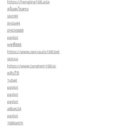
https://hengjing168.asia
สล็อตเว็บตรง
slot99
jinda44
JINDA888
pgslot
พุซซี่888
https://www.sexyauto168.bet
slotxo
https://www.tangtem168.io
คลิปโป๊
1xbet
pgslot
pgslot
pgslot
allbet24
pgslot
188betth