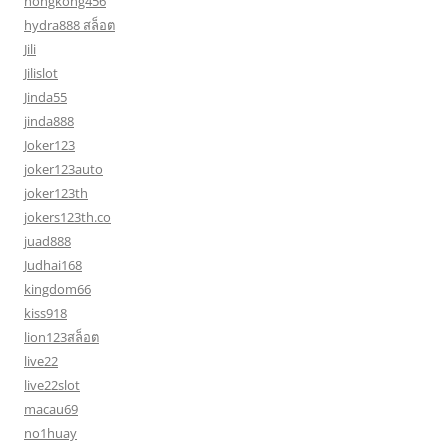
hongkong456
hydra888 สล็อต
Jili
Jilislot
Jinda55
jinda888
Joker123
joker123auto
joker123th
jokers123th.co
juad888
Judhai168
kingdom66
kiss918
lion123สล็อต
live22
live22slot
macau69
no1huay