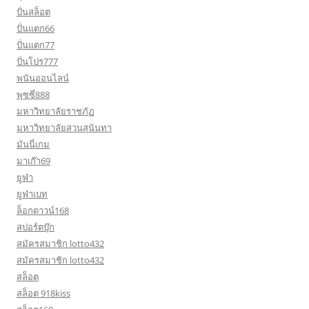
ปั่นสล็อต
ปั่นแตก66
ปั่นแตก77
ปั่นโปร777
พนันออนไลน์
พุซซี่888
มหาวิทยาลัยราชภัฏ
มหาวิทยาลัยสวนสุนันทา
มันนี่เกม
มาเก๊า69
ยูฟ่า
ยูฟ่าเบท
ล็อกดาวน์168
สปอร์ตบุ๊ก
สมัครสมาชิก lotto432
สมัครสมาชิก lotto432
สล็อต
สล็อต 918kiss