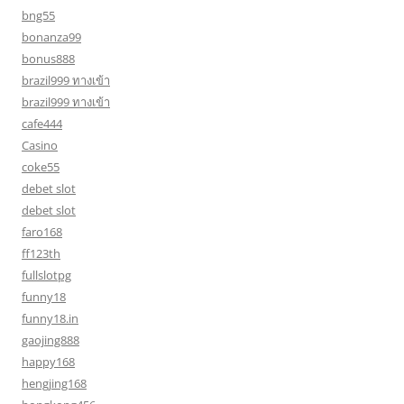
bng55
bonanza99
bonus888
brazil999 ทางเข้า
brazil999 ทางเข้า
cafe444
Casino
coke55
debet slot
debet slot
faro168
ff123th
fullslotpg
funny18
funny18.in
gaojing888
happy168
hengjing168