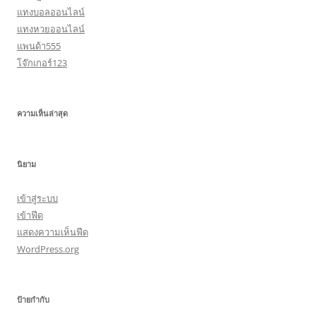
แทงบอลออนไลน์
แทงหวยออนไลน์
แพนด้า555
โจ๊กเกอร์123
ความเห็นล่าสุด
นิยาม
เข้าสู่ระบบ
เข้าฟีด
แสดงความเห็นฟีด
WordPress.org
ป้ายกำกับ