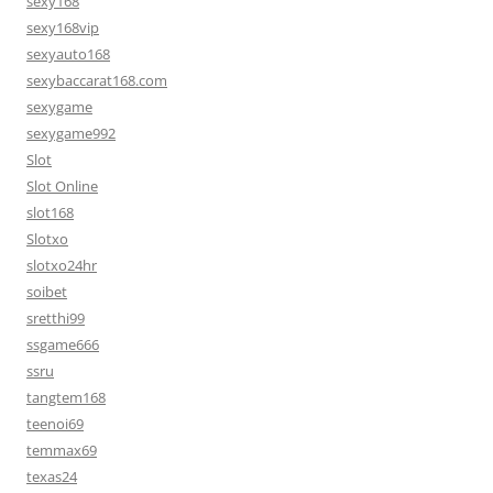
sexy168
sexy168vip
sexyauto168
sexybaccarat168.com
sexygame
sexygame992
Slot
Slot Online
slot168
Slotxo
slotxo24hr
soibet
sretthi99
ssgame666
ssru
tangtem168
teenoi69
temmax69
texas24