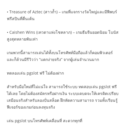
• Treasure of Aztec (สาวถ้ำ) – เกมที่แจกรางวัลใหญ่และมีฟีพบร์
ฟรีสปินที่ตื่นเต้น
• Caishen Wins (เทวดาแห่งโชคลาภ) – เกมธีมจีนยอดนิยม โบนัส
สูงสุดหลายพันเท่า
เกมพวกนี้สามารถเล่นได้ทั้งบนโทรศัพท์มือถือแล้วก็คอมพิวเตอร์
และก็ล้วนมีรีวิวว่า “แตกง่ายจริง” จากผู้เล่นจำนวนมาก
ทดลองเล่น pgslot ฟรี ไม่ต้องฝาก
สำหรับมือใหม่ที่ไม่แน่ใจ สามารถใช้ระบบ ทดสอบเล่น pgslot ฟรี
ได้เลย โดยไม่ต้องสมัครหรือฝากเงิน ระบบเดบดจะให้เครดิตเปรียบ
เสมือนจริงสำหรับลองปั่นสล็อต ฝึกหัดความสามารถ รวมทั้งเรียนรู้
ฟีเจอร์ของเกมก่อนลงทุนจริง
เล่น pgslot บนโทรศัพท์เคลื่อนที่ สะดวกทุกที่