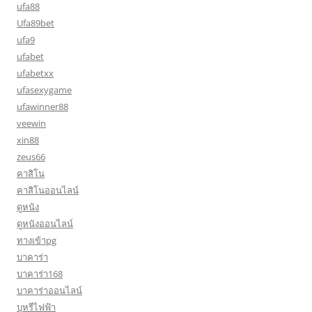
ufa88
Ufa89bet
ufa9
ufabet
ufabetxx
ufasexygame
ufawinner88
veewin
xin88
zeus66
คาสิโน
คาสิโนออนไลน์
ดูหนัง
ดูหนังออนไลน์
ทางเข้าpg
บาคาร่า
บาคาร่า168
บาคาร่าออนไลน์
บุหรีไฟฟ้า