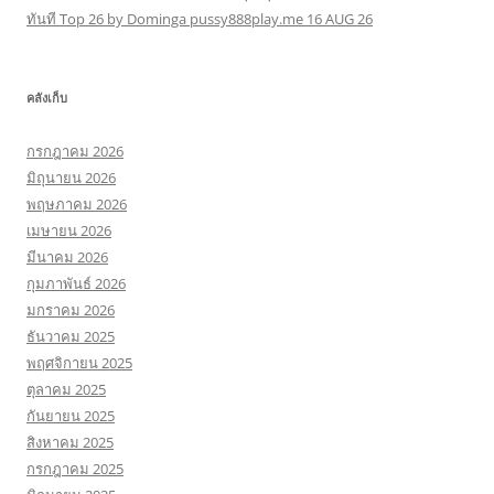
ทันที Top 26 by Dominga pussy888play.me 16 AUG 26
คลังเก็บ
กรกฎาคม 2026
มิถุนายน 2026
พฤษภาคม 2026
เมษายน 2026
มีนาคม 2026
กุมภาพันธ์ 2026
มกราคม 2026
ธันวาคม 2025
พฤศจิกายน 2025
ตุลาคม 2025
กันยายน 2025
สิงหาคม 2025
กรกฎาคม 2025