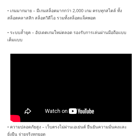
• เกมมากมาย – มีเกมสล็อตมากกว่า 2,000 เกม ครบทุกสไตล์ ทั้ง
สล็อตคลาสสิก สล็อตวิดีโอ รวมทั้งสล็อตแจ็คพอต
• ระบบล้ำยุค – อัปเดตเกมใหม่ตลอด รองรับการเล่นผ่านมือถือแบบ
เต็มแบบ
• ความปลอดภัยสูง – เว็บตรงไม่ผ่านเอเย่นต์ ยืนยันความมั่นคงและ
ยั่งยืน จ่ายจริงทุกยอด