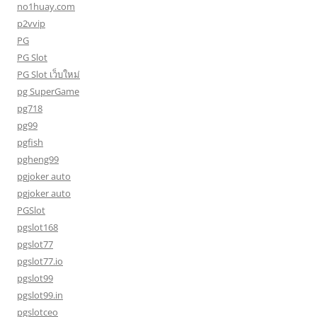
no1huay.com
p2vvip
PG
PG Slot
PG Slot เว็บใหม่
pg SuperGame
pg718
pg99
pgfish
pgheng99
pgjoker auto
pgjoker auto
PGSlot
pgslot168
pgslot77
pgslot77.io
pgslot99
pgslot99.in
pgslotceo