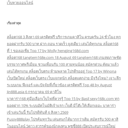
เว็บหวยออนไลน์
เรื่องล่าสุด
สล็อต168 3 สิงหา 69 เครดิตฟรี บริการเกมคาสิโน ครบครัน 24 ชั่วโมง ทุก
ยอดฝากรับ 500 บาท ฝาก-ถอน รวดเร็ว ยูสเดียว เล่นได้ทุกเกม สล็อต168
ที่ 1 ของเอเชีย Top 17 by Molly hengjing168d.com
สล็อต168 tangtem168e.com 18 August 69 tangtem168 เกมสดภาพชัด
บรรยากาศพรีเมียม ชวนเพื่อนรับ 100 สายทุนน้อย สมัครด่วน คัดมาแล้ว
เล่นได้ทุกเกม สล็อตเว็บตรง ห้ามพลาด โปรดีรออยู่ Top 17 by Winona
เว็บเปิดใหม่ สล็อตเว็บตรง เว็บแจกหนัก สล็อตแตกง่าย มีจริงไหม? เจาะลึก
ระบบเกม ฟีเจอร์ และปัจจัยที่เกี่ยวข้อง เครดิตฟรี Top 48 by August
Jin888.asia 6 กรกฎาคม 69 คาสิโน
บาคาร่า168 คู่มือเลือกเว็บไพ่ที่ควรรู้ Top 15 by Basil sexy168c.com ทุก
ยอดฝาก 10% ระบบอัตโนมัติเจ้าแรก เว็บดี มีโต๊ะให้เลือกเยอะ บาคาร่า
เข้าเล่นวันนี้ รับโปรดีทันที 6 สิงหา 2569
Pussy888play โปรคุ้มทุกวัน เล่นสนุกได้มากกว่าเดิม สมัครรับ 500 คาสิ
โนออนไลน์ 5ดาว สวรรค์ของนักลงทุน พุซซี่888 เปิดประสบการณ์ใหม่