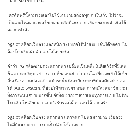
• ฝาก 500 รับ 1,000
เครดิตฟรีนี้สามารถเอาไปใช้เล่นเกมสล็อตทุกเกมในเว็บ ไม่ว่าจะ
เป็นเกมใหม่มาแรงหรือเกมยอดฮิตที่แตกง่าย เพิ่มช่องทางทำเงินได้
หลายเท่าตัว
pgslot สล็อตเว็บตรงแตกหนัก ระบบออโต้นำสมัย เล่นได้ทุกค่ายไม่
ต้องโยกเงินเดิมพัน เล่นได้จ่ายจริง
คำว่า PG สล็อตเว็บตรงแตกหนัก เปลี่ยนเป็นหนึ่งในคีย์เวิร์ดที่ผู้เล่น
ค้นหาเยอะที่สุด เพราะการเลือกเล่นกับเว็บตรงไม่เพียงแต่ทำให้เชื่อ
มั่นเรื่องความปลอดภัย แม้กระนั้นยังมากับระบบที่ทันสมัยอย่าง ออ
โต้ (Auto System) ที่ช่วยให้ทุกการฝากถอน การสมัครสมาชิก รวม
ทั้งการพนันสบายมากขึ้น อีกทั้งยังรองรับการเล่นทุกค่ายแบบ ไม่ต้อง
โยกเงิน ให้เสียเวลา แถมยังรับรองได้ว่า เล่นได้ จ่ายจริง
pgslot สล็อตเว็บตรง แตกหนัก แตกหนัก โบนัสมากมาย เว็บตรง
ไม่มีอันตรายกว่า ระบบล้ำสมัย ใช้งานง่าย