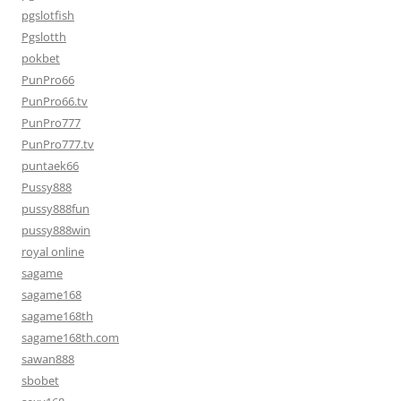
pgslotfish
Pgslotth
pokbet
PunPro66
PunPro66.tv
PunPro777
PunPro777.tv
puntaek66
Pussy888
pussy888fun
pussy888win
royal online
sagame
sagame168
sagame168th
sagame168th.com
sawan888
sbobet