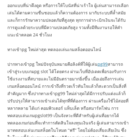
ออกแบบที่น่าดึงดูด หรือการให้โบนัสที่น่าเร้าใจ ผู้เล่นสามารถเลือก
เล่นได้ตามความชื่นชอบแล้วก็ความต้องการ มากับระบบที่ล้ำสมัย
และก็การรักษาความปลอดภัยที่สูงสุด ทุกการฝาก-เบิกเงินจะได้รับ
การดูแลด้วยระบบที่มีความปลอดภัยสูง รวมทั้งมีทีมงานรอให้คำ
แนะนำตลอด 24 ชั่วโมง
ทางเข้าpg ใหม่ล่าสุด ทดลองเล่นเกมสล็อตออนไลน์
ปากทางเข้าpg ใหม่ปัจจุบันหมายคือลิงค์ที่ให้ผู้เล่น
pg99
สามารถ
เข้าสู่ระบบเกมpg slot ได้โดยตรง ผ่านเว็บที่อัปเดตเพื่อรองรับการ
ใช้แรงงานที่สบายและไม่มีอันตรายมากยิ่งขึ้น เมื่อเอ่ยถึงการเล่น
เกมสล็อตออนไลน์ การเข้าถึงที่รวดเร็วทันใจแล้วก็สะดวกเป็นสิ่งที่
สำคัญมาก ซึ่งปากทางเข้าpg99 ใหม่ล่าสุดได้มีการปรับแต่งแล้วก็
ปรับปรุงให้สามารถเข้าเล่นได้ทุกที่ที่ต้องการ ผ่านเครื่องใช้ไม้สอยที่
หลากหลาย ได้แก่ คอมพิวเตอร์ แท็บเล็ต หรือสมาร์ทโฟน การ
ทดสอบเล่นเกมpgslot99 เป็นจังหวะที่ดีสำหรับผู้เล่นที่อยากได้
ทดลองเกมก่อนที่จะทำการตัดสินใจลงทุนเงินจริง ผู้เล่นสามารถเข้า
มาทดสอบเล่นเกมสล็อตในโหมด “ฟรี” โดยไม่ต้องเสี่ยงเสียเงิน ซึ่ง