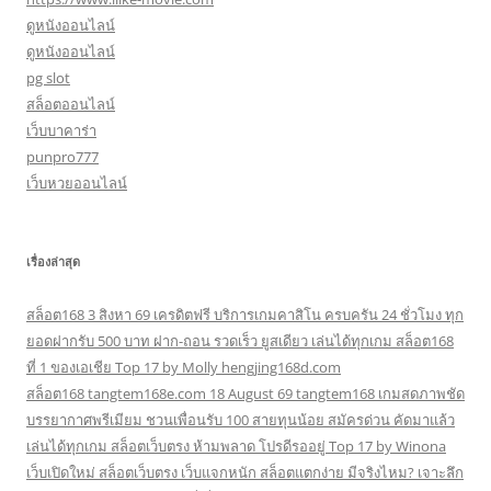
ดูหนังออนไลน์
ดูหนังออนไลน์
pg slot
สล็อตออนไลน์
เว็บบาคาร่า
punpro777
เว็บหวยออนไลน์
เรื่องล่าสุด
สล็อต168 3 สิงหา 69 เครดิตฟรี บริการเกมคาสิโน ครบครัน 24 ชั่วโมง ทุก
ยอดฝากรับ 500 บาท ฝาก-ถอน รวดเร็ว ยูสเดียว เล่นได้ทุกเกม สล็อต168
ที่ 1 ของเอเชีย Top 17 by Molly hengjing168d.com
สล็อต168 tangtem168e.com 18 August 69 tangtem168 เกมสดภาพชัด
บรรยากาศพรีเมียม ชวนเพื่อนรับ 100 สายทุนน้อย สมัครด่วน คัดมาแล้ว
เล่นได้ทุกเกม สล็อตเว็บตรง ห้ามพลาด โปรดีรออยู่ Top 17 by Winona
เว็บเปิดใหม่ สล็อตเว็บตรง เว็บแจกหนัก สล็อตแตกง่าย มีจริงไหม? เจาะลึก