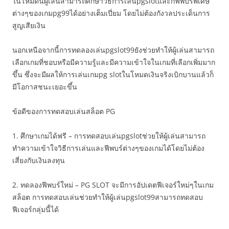
ในโหมดนี้ผู้เล่นสามารถศึกษาวิธีการเล่นpgslotและก็ฟีพบร์พิเศษ
ต่างๆของเกมpg99ได้อย่างเต็มเปี่ยม โดยไม่ต้องกังวลประเด็นการ
สูญเสียเงิน
นอกเหนือจากนี้การทดลองเล่นpgslot99ยังช่วยทำให้ผู้เล่นสามารถ
เลือกเกมที่ชอบหรือมีความรู้และมีความเข้าใจในเกมที่เลือกเพิ่มมาก
ขึ้น ซึ่งจะมีผลให้การเล่นเกมpg slotในโหมดเงินจริงเบิกบานแล้วก็
มีโอกาสชนะเยอะขึ้น
ข้อดีของการทดสอบเล่นสล็อต PG
1. ศึกษาเกมได้ฟรี – การทดสอบเล่นpgslotช่วยให้ผู้เล่นสามารถ
ทำความเข้าใจวิธีการเล่นและฟีพบร์ต่างๆของเกมได้โดยไม่ต้อง
เสี่ยงกับเงินลงทุน
2. ทดลองฟีพบร์ใหม่ – PG SLOT จะมีการอัปเดตฟีเจอร์ใหม่ๆในเกม
สล็อต การทดสอบเล่นช่วยทำให้ผู้เล่นpgslot99สามารถทดสอบ
ฟีเจอร์กลุ่มนี้ได้