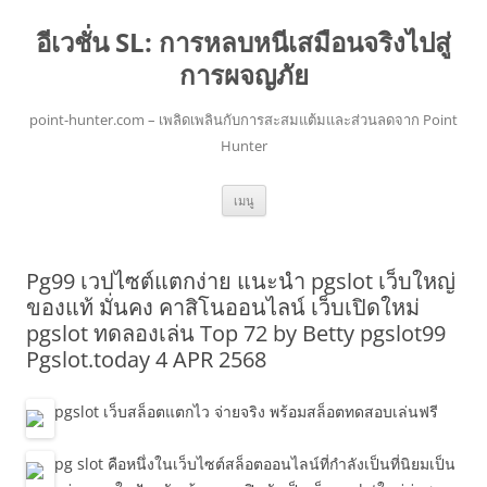
อีเวชั่น SL: การหลบหนีเสมือนจริงไปสู่
การผจญภัย
point-hunter.com – เพลิดเพลินกับการสะสมแต้มและส่วนลดจาก Point
Hunter
ข้าม
เมนู
ไป
ยัง
เนื้อหา
Pg99 เวปไซต์แตกง่าย แนะนำ pgslot เว็บใหญ่
ของแท้ มั่นคง คาสิโนออนไลน์ เว็บเปิดใหม่
pgslot ทดลองเล่น Top 72 by Betty pgslot99
Pgslot.today 4 APR 2568
pgslot เว็บสล็อตแตกไว จ่ายจริง พร้อมสล็อตทดสอบเล่นฟรี
pg slot คือหนึ่งในเว็บไซต์สล็อตออนไลน์ที่กำลังเป็นที่นิยมเป็น