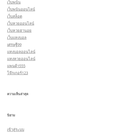
เว็บพนัน
เว็บพนันออนไลน์
เว็บสล็อต
เว็บหวยออนไลน์
เว็บหวยฮานอย
เว็บแทงบอล
เศรษฐี99
แทงบอลออนไลน์
แทงหวยออนไลน์
แพนด้า555
โจ๊กเกอร์123
ความเห็นล่าสุด
นิยาม
เข้าสู่ระบบ