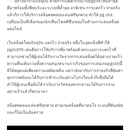
อย่างมากในปัจจุบัน ด้วยการเปิดตัวเป็นเว็บpgslotใหม่ล่าสุด
ที่มาพร้อมทั้งฟีพบร์และระบบที่ล้ำยุค อาทิเช่น การแตกไว จ่ายจริง
แล้วก็การให้บริการสล็อตทดสอบเล่นฟรีทุกค่าย ทำให้ pg slot
เปลี่ยนเป็นที่เลือกของนักเสี่ยงโชคที่ชื่นชอบในด้านการเล่นสล็อต
ออนไลน์
เว็บสล็อตใหม่ปัจจุบัน แตกไว จ่ายจริง หนึ่งในจุดแข็งที่ทำให้
pgslot99 เด่นคือการให้บริการที่มาพร้อมด้วยระบบการแตกไวที่
สามารถช่วยให้ผู้เล่นได้รับรางวัลจากการเล่นสล็อตได้อย่างรวดเร็ว
ความตื่นเต้นรวมทั้งความสนุกสนานร่าเริงของการเล่นเกมpgslotนี้
มิได้หยุดแค่เพียงความเพลิดเพลิน แต่ว่ายังมากับการจ่ายจริงที่คุ้มค่า
ทุกการพนันจะได้รับการชำระเงินอย่างโปร่งใสแล้วก็เชื่อถือได้
ทำให้ผู้เล่นเชื่อมั่นได้ว่าเงินรางวัลของพวกเขาจะได้รับการจ่าย
อย่างเร็วแล้วก็ตรงเวลา
สล็อตทดลองเล่นฟรีทุกค่าย ค่ายเกมสล็อตที่น่าสนใจ ระบบที่ทันสมัย
และก็ไม่เป็นอันตราย