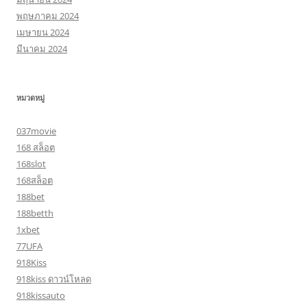
พฤษภาคม 2024
เมษายน 2024
มีนาคม 2024
หมวดหมู่
037movie
168 สล็อต
168slot
168สล็อต
188bet
188betth
1xbet
77UFA
918Kiss
918kiss ดาวน์โหลด
918kissauto