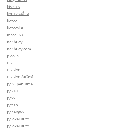
kiss918
lion123สล็อต
live22
live22slot
macau69
no1huay
no1huay.com
p2vvip
PG
PG Slot
PG Slot เว็บใหม่
pg SuperGame
pg718
pg99
pgfish
pgheng99
pgjoker auto
pgjoker auto