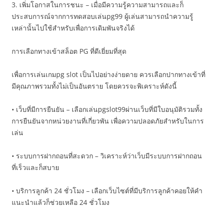
3. เพิ่มโอกาสในการชนะ – เมื่อมีความรู้ความสามารถและก็
ประสบการณ์จากการทดสอบเล่นpg99 ผู้เล่นสามารถนำความรู้
เหล่านั้นไปใช้สำหรับเพื่อการเดิมพันจริงได้
การเลือกทางเข้าสล็อต PG ที่ดีเยี่ยมที่สุด
เพื่อการเล่นเกมpg slot เป็นไปอย่างง่ายดาย ควรเลือกปากทางเข้าที่
มีคุณภาพรวมทั้งไม่เป็นอันตราย โดยควรจะพิเคราะห์ดังนี้
• เว็บที่มีการยืนยัน – เลือกเล่นpgslot99ผ่านเว็บที่มีใบอนุมัติรวมทั้ง
การยืนยันจากหน่วยงานที่เกี่ยวพัน เพื่อความปลอดภัยสำหรับในการ
เล่น
• ระบบการฝากถอนที่สะดวก – วิเคราะห์ว่าเว็บมีระบบการฝากถอน
ที่เร็วและก็สบาย
• บริการลูกค้า 24 ชั่วโมง – เลือกเว็บไซต์ที่มีบริการลูกค้าคอยให้คำ
แนะนำแล้วก็ช่วยเหลือ 24 ชั่วโมง