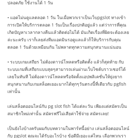
ปลอดภัย ใช้งานได้ 1 วัน
• แอดไม่นดูแลตลอด 1 วัน ในเมื่อพวกเราเป็นเว็บpgslot ทางเข้า
การเปิดให้บริการตลอด 1 วันเป็นเรื่องปกติอยู่แล้ว แต่ว่าการที่คุณ
เกิดปัญหาเวลากลางคืนแล้วติดต่อไม่ได้ มันเกิดเรื่องที่ผิดจะต้องเลย
ล่ะนะครับ เราก็เลยส่งทีมแอดมินรอดูแลแล้วก็ให้บริการกับคุณ
ตลอด 1 วันด้วยเหมือนกัน ไม่พลาดทุกความสนุกสนานแน่นอน
• ระบบเกมเสถียร ไม่ต้องดาวน์โหลดหรือติดตั้ง แล้วก็สุดท้าย กับ
ระบบเกมที่เสถียรแบบสุดๆสามารถเล่นผ่านเว็บไซต์บราวเซอร์ได้
เลยในทันที ไม่ต้องดาวน์โหลดหรือจัดตั้งแอปพลิเคชั่นให้ยุ่งยาก
สนุกสนานกับเกมสล็อตเยอะมากได้ทุกๆวันตรงนี้ที่เดียวกับ pgfish
เท่านั้น
เล่นสล็อตออนไลน์กับ pg slot fish ได้แต่ละวัน เพียงแต่สมัครเป็น
สมาชิกใหม่เท่านั้น สมัครฟรีไม่เสียค่าใช้จ่าย สมัครเลย!
เป็นยังไงบ้างครับผมกับบทความในพาร์ทนี้อย่าง เล่นสล็อตออนไลน์
กับ pgslot คุณจะได้รับอะไรบ้าง ข้อดีมีเยอะแค่ไหน เลือกพวกเรา