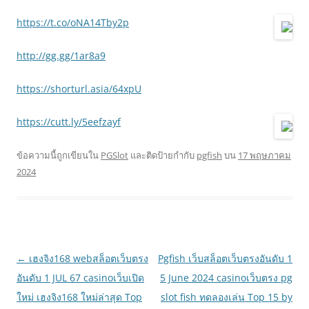
https://t.co/oNA14Tby2p
http://gg.gg/1ar8a9
https://shorturl.asia/64xpU
https://cutt.ly/5eefzayf
ข้อความนี้ถูกเขียนใน
PGSlot
และติดป้ายกำกับ
pgfish
บน
17 พฤษภาคม
2024
เมนู
←
เฮงจิง168 webสล็อตเว็บตรง
Pgfish เว็บสล็อตเว็บตรงอันดับ 1
นำทาง
อันดับ 1 JUL 67 casinoเว็บเปิด
5 June 2024 casinoเว็บตรง pg
เรื่อง
ใหม่ เฮงจิง168 ใหม่ล่าสุด Top
slot fish ทดลองเล่น Top 15 by