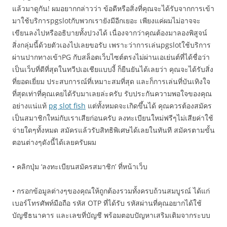
แล้วมาดูกัน! ผมอยากกล่าวว่า ข้อดีหรือสิ่งที่คุณจะได้รับจากการเข้า
มาใช้บริการpgslotกับพวกเรายังมีอีกเยอะ เพียงแค่ผมไม่อาจจะ
เขียนลงไปหรืออธิบายทั้งปวงได้ เนื่องจากว่าคุณต้องมาลองพิสูจน์
สิ่งกลุ่มนี้ด้วยตัวเองไปเลยขอรับ เพราะว่าการเล่นpgslotใช้บริการ
ผ่านปากทางเข้าPG กับสล็อตเว็บไซต์ตรงไม่ผ่านเอเย่นต์ที่ได้ชื่อว่า
เป็นเว็บที่ดีที่สุดในทวีปเอเชียแบบงี้ ก็ยืนยันได้เลยว่า คุณจะได้รับสิ่ง
ที่ยอดเยี่ยม ประสบการณ์ที่เหมาะสมที่สุด และก็การเล่นที่บันเทิงใจ
ที่สุดเท่าที่คุณเคยได้รับมาเลยล่ะครับ รับประกันความพอใจของคุณ
อย่างแน่แท้
pg slot fish
แต่ทั้งหมดจะเกิดขึ้นได้ คุณควรต้องสมัคร
เป็นสมาชิกใหม่กับเราเสียก่อนครับ ลงทะเบียนใหม่ฟรีๆไม่เสียค่าใช้
จ่ายใดๆทั้งหมด สมัครแล้วรับสิทธิพิเศษได้เลยในทันที สมัครตามขั้น
ตอนต่างๆดังนี้ได้เลยครับผม
• คลิกปุ่ม ‘ลงทะเบียนสมัครสมาชิก’ ที่หน้าเว็บ
• กรอกข้อมูลต่างๆของคุณให้ถูกต้องรวมทั้งครบถ้วนสมบูรณ์ ได้แก่
เบอร์โทรศัพท์มือถือ รหัส OTP ที่ได้รับ รหัสผ่านที่คุณอยากได้ใช้
บัญชีธนาคาร และเลขที่บัญชี พร้อมตอบปัญหาเสริมเติมจากระบบ