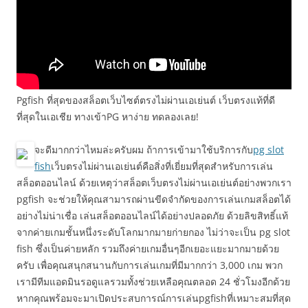
Pgfish ที่สุดของสล็อตเว็บไซต์ตรงไม่ผ่านเอเย่นต์ เว็บตรงแท้ที่ดี
ที่สุดในเอเชีย ทางเข้าPG หาง่าย ทดลองเลย!
จะดีมากกว่าไหมล่ะครับผม ถ้าการเข้ามาใช้บริการกับ
pg slot
fish
เว็บตรงไม่ผ่านเอเย่นต์คือสิ่งที่เยี่ยมที่สุดสำหรับการเล่น
สล็อตออนไลน์ ด้วยเหตุว่าสล็อตเว็บตรงไม่ผ่านเอเย่นต์อย่างพวกเรา
pgfish จะช่วยให้คุณสามารถผ่านขีดจำกัดของการเล่นเกมสล็อตได้
อย่างไม่น่าเชื่อ เล่นสล็อตออนไลน์ได้อย่างปลอดภัย ด้วยลิขสิทธิ์แท้
จากค่ายเกมชั้นหนึ่งระดับโลกมากมายก่ายกอง ไม่ว่าจะเป็น pg slot
fish ซึ่งเป็นค่ายหลัก รวมถึงค่ายเกมอื่นๆอีกเยอะแยะมากมายด้วย
ครับ เพื่อคุณสนุกสนานกับการเล่นเกมที่มีมากกว่า 3,000 เกม พวก
เรามีทีมแอดมินรอดูแลรวมทั้งช่วยเหลือคุณตลอด 24 ชั่วโมงอีกด้วย
หากคุณพร้อมจะมาเปิดประสบการณ์การเล่นpgfishที่เหมาะสมที่สุด