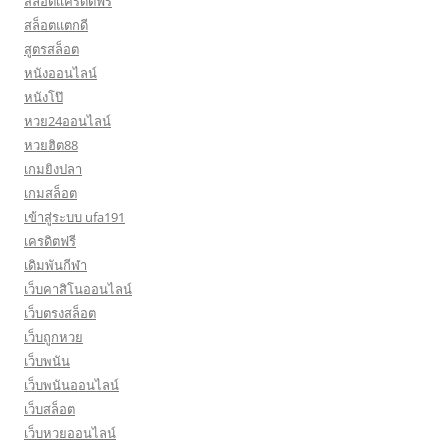
สล็อตเเครดิตฟรี
สล็อตแตกดี
สูตรสล็อต
หนังออนไลน์
หนังโป๊
หวย24ออนไลน์
หวยฮิต88
เกมยิงปลา
เกมสล็อต
เข้าสู่ระบบ ufa191
เครดิตฟรี
เดิมพันกีฬา
เว็บคาสิโนออนไลน์
เว็บตรงสล็อต
เว็บถูกหวย
เว็บพนัน
เว็บพนันออนไลน์
เว็บสล็อต
เว็บหวยออนไลน์