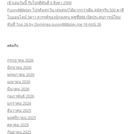
เข้าเล่นวันนี้ รับโปรดีทันที 6 สิงหา 2569
Pussy888play โปรคุ้มทุกวัน เล่นสนุกได้มากกว่าเดิม สมัครรับ 500 คาสิ
โนออนไลน์ 5ดาว สวรรค์ของนักลงทุน พุซซี่888 เปิดประสบการณ์ใหม่
ทันที Top 26 by Dominga pussy888play.me 16 AUG 26
คลังเก็บ
กรกฎาคม 2026
มิถุนายน 2026
พฤษภาคม 2026
เมษายน 2026
มีนาคม 2026
กุมภาพันธ์ 2026
มกราคม 2026
ธันวาคม 2025
พฤศจิกายน 2025
ตุลาคม 2025
กันยายน 2025