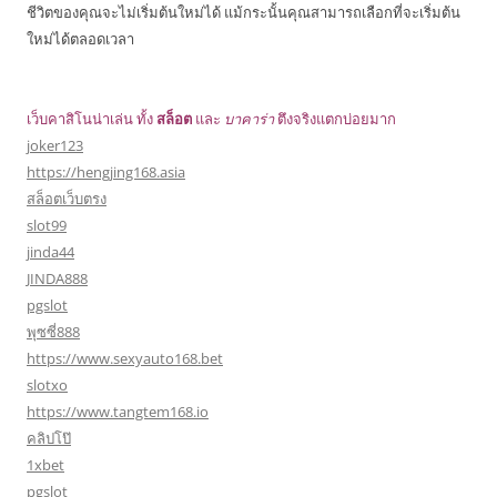
ชีวิตของคุณจะไม่เริ่มต้นใหม่ได้ แม้กระนั้นคุณสามารถเลือกที่จะเริ่มต้น
ใหม่ได้ตลอดเวลา
เว็บคาสิโนน่าเล่น ทั้ง
สล็อต
และ
บาคาร่า
ตึงจริงแตกบ่อยมาก
joker123
https://hengjing168.asia
สล็อตเว็บตรง
slot99
jinda44
JINDA888
pgslot
พุซซี่888
https://www.sexyauto168.bet
slotxo
https://www.tangtem168.io
คลิปโป๊
1xbet
pgslot