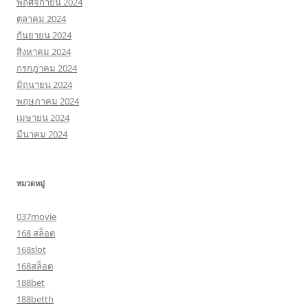
พฤศจิกายน 2024
ตุลาคม 2024
กันยายน 2024
สิงหาคม 2024
กรกฎาคม 2024
มิถุนายน 2024
พฤษภาคม 2024
เมษายน 2024
มีนาคม 2024
หมวดหมู่
037movie
168 สล็อต
168slot
168สล็อต
188bet
188betth