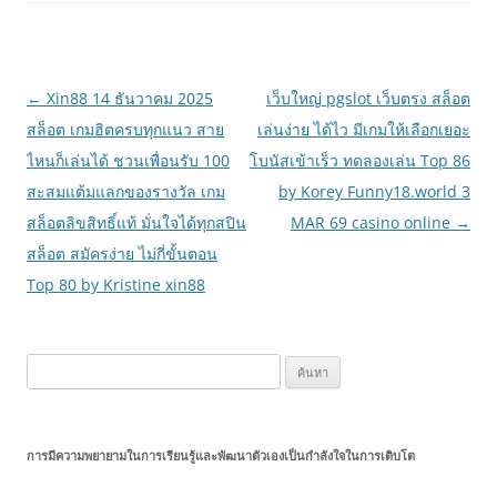
เมนู
←
Xin88 14 ธันวาคม 2025
เว็บใหญ่ pgslot เว็บตรง สล็อต
นำทาง
สล็อต เกมฮิตครบทุกแนว สาย
เล่นง่าย ได้ไว มีเกมให้เลือกเยอะ
เรื่อง
ไหนก็เล่นได้ ชวนเพื่อนรับ 100
โบนัสเข้าเร็ว ทดลองเล่น Top 86
สะสมแต้มแลกของรางวัล เกม
by Korey Funny18.world 3
สล็อตลิขสิทธิ์แท้ มั่นใจได้ทุกสปิน
MAR 69 casino online
→
สล็อต สมัครง่าย ไม่กี่ขั้นตอน
Top 80 by Kristine xin88
ค้นหา
สำหรับ:
การมีความพยายามในการเรียนรู้และพัฒนาตัวเองเป็นกำลังใจในการเติบโต