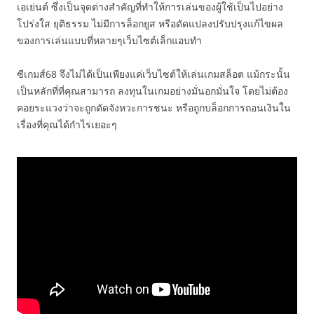
เอเย่นต์ ซึ่งเป็นจุดต่างสำคัญที่ทำให้การเล่นของผู้ใช้เป็นไปอย่าง
โปร่งใส ยุติธรรม ไม่มีการล็อกยูส หรือดัดแปลงปรับปรุงแก้ไขผล
ของการเล่นแบบที่หลายๆเว็บไซต์เล็กแอบทำ
ซีเกมส์68 จึงไม่ได้เป็นเพียงแค่เว็บไซต์ให้เล่นเกมสล็อต แม้กระนั้น
เป็นหลักที่ที่คุณสามารถ ลงทุนในเกมอย่างมั่นอกมั่นใจ โดยไม่ต้อง
คอยระแวงว่าจะถูกตัดจังหวะการชนะ หรือถูกบล็อกการถอนเงินใน
เรื่องที่คุณได้กำไรเยอะๆ