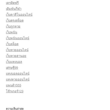
เครดิตฟรี
เดิมพันกีฬา
เว็บคาสิโนออนไลน์
เว็บตรงสล็อต
เว็บถูกหวย
เว็บพนัน
เว็บพนันออนไลน์
เว็บสล็อต
เว็บหวยออนไลน์
เว็บหวยฮานอย
เว็บแทงบอล
เศรษฐี99
แทงบอลออนไลน์
แทงหวยออนไลน์
แพนด้า555
โจ๊กเกอร์123
ความเห็นล่าสุด