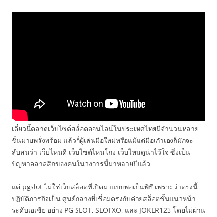
เดี๋ยวนี้ตลาดเว็บไซต์สล็อตออนไลน์ในประเทศไทยมีจำนวนหลาย
ชิ้นมายพรั่งพร้อม แล้วก็ผู้เล่นมือใหม่หรือแม้แต่มือเก๋าเองก็มักจะ
สับสนว่า เว็บไหนดี เว็บไซต์ไหนโกง เว็บไหนดูน่าไว้ใจ ซึ่งเป็น
ปัญหาคลาสสิกของคนในวงการนี้มาหลายปีแล้ว
แต่ pgslot ไม่ใช่เว็บสล็อตที่เปิดมาแบบพอเป็นพิธี เพราะว่าตรงนี้
ปฏิบัติภารกิจเป็น ศูนย์กลางที่เชื่อมตรงกับค่ายสล็อตชั้นแนวหน้า
ระดับเอเชีย อย่าง PG SLOT, SLOTXO, และ JOKER123 โดยไม่ผ่าน