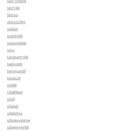
Slot Online
slot168
Slotxo
slotxo24hr
soibet
sretthi99
ssgame666
ssru
tangtem168
teenoi69
temmax69
texas24
ufa88
Ufa89bet
ufa9
ufabet
ufabetxx
ufasexygame
ufawinner88