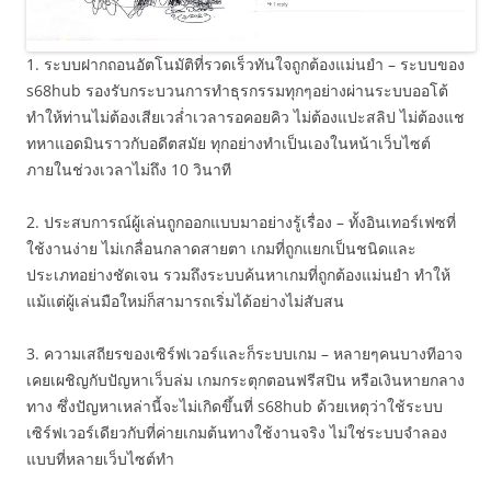
1. ระบบฝากถอนอัตโนมัติที่รวดเร็วทันใจถูกต้องแม่นยำ – ระบบของ
s68hub รองรับกระบวนการทำธุรกรรมทุกๆอย่างผ่านระบบออโต้
ทำให้ท่านไม่ต้องเสียเวล่ำเวลารอคอยคิว ไม่ต้องแปะสลิป ไม่ต้องแช
ทหาแอดมินราวกับอดีตสมัย ทุกอย่างทำเป็นเองในหน้าเว็บไซต์
ภายในช่วงเวลาไม่ถึง 10 วินาที
2. ประสบการณ์ผู้เล่นถูกออกแบบมาอย่างรู้เรื่อง – ทั้งอินเทอร์เฟซที่
ใช้งานง่าย ไม่เกลื่อนกลาดสายตา เกมที่ถูกแยกเป็นชนิดและ
ประเภทอย่างชัดเจน รวมถึงระบบค้นหาเกมที่ถูกต้องแม่นยำ ทำให้
แม้แต่ผู้เล่นมือใหม่ก็สามารถเริ่มได้อย่างไม่สับสน
3. ความเสถียรของเซิร์ฟเวอร์และก็ระบบเกม – หลายๆคนบางทีอาจ
เคยเผชิญกับปัญหาเว็บล่ม เกมกระตุกตอนฟรีสปิน หรือเงินหายกลาง
ทาง ซึ่งปัญหาเหล่านี้จะไม่เกิดขึ้นที่ s68hub ด้วยเหตุว่าใช้ระบบ
เซิร์ฟเวอร์เดียวกับที่ค่ายเกมต้นทางใช้งานจริง ไม่ใช่ระบบจำลอง
แบบที่หลายเว็บไซต์ทำ