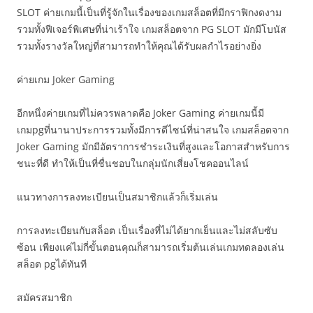
SLOT ค่ายเกมนี้เป็นที่รู้จักในเรื่องของเกมสล็อตที่มีกราฟิกงดงาม
รวมทั้งฟีเจอร์พิเศษที่น่าเร้าใจ เกมสล็อตจาก PG SLOT มักมีโบนัส
รวมทั้งรางวัลใหญ่ที่สามารถทำให้คุณได้รับผลกำไรอย่างยิ่ง
ค่ายเกม Joker Gaming
อีกหนึ่งค่ายเกมที่ไม่ควรพลาดคือ Joker Gaming ค่ายเกมนี้มี
เกมpgที่นานาประการรวมทั้งมีการดีไซน์ที่น่าสนใจ เกมสล็อตจาก
Joker Gaming มักมีอัตราการชำระเงินที่สูงและโอกาสสำหรับการ
ชนะที่ดี ทำให้เป็นที่ชื่นชอบในกลุ่มนักเสี่ยงโชคออนไลน์
แนวทางการลงทะเบียนเป็นสมาชิกแล้วก็เริ่มเล่น
การลงทะเบียนกับสล็อต เป็นเรื่องที่ไม่ได้ยากเย็นและไม่สลับซับ
ซ้อน เพียงแค่ไม่กี่ขั้นตอนคุณก็สามารถเริ่มต้นเล่นเกมทดลองเล่น
สล็อต pgได้ทันที
สมัครสมาชิก