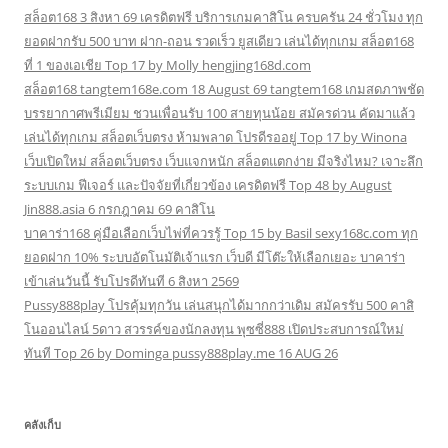
สล็อต168 3 สิงหา 69 เครดิตฟรี บริการเกมคาสิโน ครบครัน 24 ชั่วโมง ทุก
ยอดฝากรับ 500 บาท ฝาก-ถอน รวดเร็ว ยูสเดียว เล่นได้ทุกเกม สล็อต168
ที่ 1 ของเอเชีย Top 17 by Molly hengjing168d.com
สล็อต168 tangtem168e.com 18 August 69 tangtem168 เกมสดภาพชัด
บรรยากาศพรีเมียม ชวนเพื่อนรับ 100 สายทุนน้อย สมัครด่วน คัดมาแล้ว
เล่นได้ทุกเกม สล็อตเว็บตรง ห้ามพลาด โปรดีรออยู่ Top 17 by Winona
เว็บเปิดใหม่ สล็อตเว็บตรง เว็บแจกหนัก สล็อตแตกง่าย มีจริงไหม? เจาะลึก
ระบบเกม ฟีเจอร์ และปัจจัยที่เกี่ยวข้อง เครดิตฟรี Top 48 by August
Jin888.asia 6 กรกฎาคม 69 คาสิโน
บาคาร่า168 คู่มือเลือกเว็บไพ่ที่ควรรู้ Top 15 by Basil sexy168c.com ทุก
ยอดฝาก 10% ระบบอัตโนมัติเจ้าแรก เว็บดี มีโต๊ะให้เลือกเยอะ บาคาร่า
เข้าเล่นวันนี้ รับโปรดีทันที 6 สิงหา 2569
Pussy888play โปรคุ้มทุกวัน เล่นสนุกได้มากกว่าเดิม สมัครรับ 500 คาสิ
โนออนไลน์ 5ดาว สวรรค์ของนักลงทุน พุซซี่888 เปิดประสบการณ์ใหม่
ทันที Top 26 by Dominga pussy888play.me 16 AUG 26
คลังเก็บ