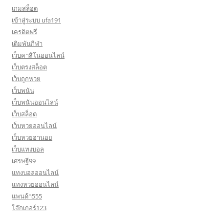
เกมสล็อต
เข้าสู่ระบบ ufa191
เครดิตฟรี
เดิมพันกีฬา
เว็บคาสิโนออนไลน์
เว็บตรงสล็อต
เว็บถูกหวย
เว็บพนัน
เว็บพนันออนไลน์
เว็บสล็อต
เว็บหวยออนไลน์
เว็บหวยฮานอย
เว็บแทงบอล
เศรษฐี99
แทงบอลออนไลน์
แทงหวยออนไลน์
แพนด้า555
โจ๊กเกอร์123