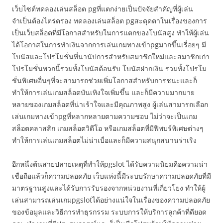
เว็บไซต์ทดลองเล่นสล็อต pgที่แตกง่ายเป็นปัจจัยสำคัญที่ผู้เล่น
จำเป็นต้องไตร่ตรอง ทดลองเล่นสล็อต pgสะดุดตาในเรื่องของการ
เป็นเว็บสล็อตที่มีโอกาสสำหรับในการแตกของโบนัสสูง ทำให้ผู้เล่น
ได้โอกาสในการทำเงินจากการเล่นเกมทางเข้าpgมากขึ้นเรื่อยๆ มี
โบนัสและโปรโมชั่นที่นานัปการสำหรับสมาชิกใหม่และสมาชิกเก่า
โปรโมชั่นพวกนี้รวมทั้งโบนัสต้อนรับ โบนัสฝากเงิน รวมทั้งโปรโม
ชั่นพิเศษอื่นๆที่จะสามารถช่วยเพิ่มโอกาสสำหรับการชนะและก็
ทำให้การเล่นเกมสล็อตบันเทิงใจเพิ่มขึ้น และก็มีความมากมาย
หลายของเกมสล็อตที่น่าเร้าใจและมีคุณภาพสูง ผู้เล่นสามารถเลือก
เล่นเกมทางเข้าpgที่หลากหลายตามความชอบ ไม่ว่าจะเป็นเกม
สล็อตคลาสสิก เกมสล็อตวิดีโอ หรือเกมสล็อตที่มีฟีพบร์พิเศษต่างๆ
ทำให้การเล่นเกมสล็อตไม่น่าเบื่อและก็มีความสนุกสนานร่าเริง
อีกหนึ่งต้นสายปลายเหตุที่ทำให้pgslot ได้รับความนิยมคือความน่า
เชื่อถือแล้วก็ความปลอดภัย เว็บแห่งนี้มีระบบรักษาความปลอดภัยที่มี
มาตรฐานสูงและได้รับการรับรองจากหน่วยงานที่เกี่ยวโยง ทำให้ผู้
เล่นสามารถเล่นเกมpgslotได้อย่างแน่ใจในเรื่องของความปลอดภัย
ของข้อมูลและวิธีการทำธุรกรรม ระบบการให้บริการลูกค้าที่ดียอด