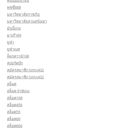
พนันออนไลน์
พุซซี่888
มหาวิทยาลัยราชภัฏ
มหาวิทยาลัยสวนสุนันทา
มันนี่เกม
มาเก๊า69
ยูฟ่า
ยูฟ่าเบท
ล็อกดาวน์168
สปอร์ตบุ๊ก
สมัครสมาชิก lotto432
สมัครสมาชิก lotto432
สล็อต
สล็อต 918kiss
สล็อต168
สล็อต456
สล็อต55
สล็อต66
สล็อต666