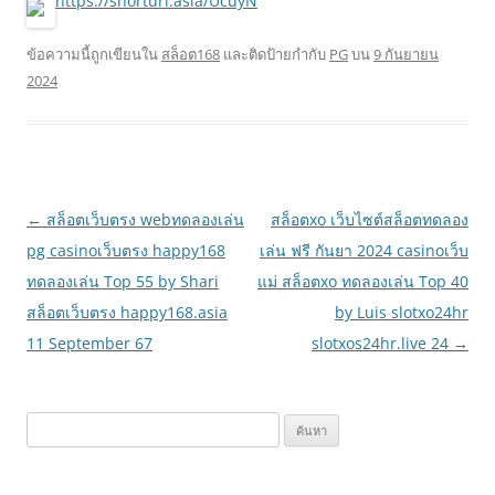
https://shorturl.asia/UcuyN
ข้อความนี้ถูกเขียนใน
สล็อต168
และติดป้ายกำกับ
PG
บน
9 กันยายน
2024
เมนู
←
สล็อตเว็บตรง webทดลองเล่น
สล็อตxo เว็บไซต์สล็อตทดลอง
นำทาง
pg casinoเว็บตรง happy168
เล่น ฟรี กันยา 2024 casinoเว็บ
เรื่อง
ทดลองเล่น Top 55 by Shari
แม่ สล็อตxo ทดลองเล่น Top 40
สล็อตเว็บตรง happy168.asia
by Luis slotxo24hr
11 September 67
slotxos24hr.live 24
→
ค้นหา
สำหรับ: