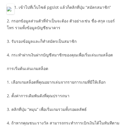
1. เข้าไปที่เว็บไซต์ pgslot แล้วก็คลิกที่ปุ่ม “สมัครสมาชิก”
2. กรอกข้อมูลส่วนตัวที่จำเป็นจะต้อง ตัวอย่างเช่น ชื่อ-สกุล เบอร์
โทร รวมทั้งข้อมูลบัญชีธนาคาร
3. รับรองข้อมูลและก็ทำสมัครเป็นสมาชิก
4. กระทำฝากเงินฝากบัญชีสมาชิกของคุณเพื่อเริ่มเล่นเกมสล็อต
การเริ่มต้นเล่นเกมสล็อต
1. เลือกเกมสล็อตที่คุณอยากเล่นจากรายการเกมที่มีให้เลือก
2. ตั้งค่าการเดิมพันดังที่คุณปรารถนา
3. คลิกที่ปุ่ม “หมุน” เพื่อเริ่มเกมรวมทั้งรอผลลัพธ์
4. ถ้าหากคุณชนะรางวัล สามารถกระทำการเบิกเงินได้ในทันทีตาม