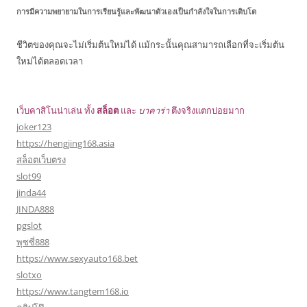
การมีความพยายามในการเรียนรู้และพัฒนาตัวเองเป็นกำลังใจในการเติบโต
ชีวิตของคุณจะไม่เริ่มต้นใหม่ได้ แม้กระนั้นคุณสามารถเลือกที่จะเริ่มต้น
ใหม่ได้ตลอดเวลา
เว็บคาสิโนน่าเล่น ทั้ง
สล็อต
และ
บาคาร่า
ตึงจริงแตกบ่อยมาก
joker123
https://hengjing168.asia
สล็อตเว็บตรง
slot99
jinda44
JINDA888
pgslot
พุซซี่888
https://www.sexyauto168.bet
slotxo
https://www.tangtem168.io