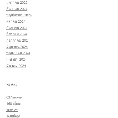
มกราคม 2025
ธันวาคม 2024
พฤศจิกายน 2024
ตุลาคม 2024
กันยายน 2024
สิงหาคม 2024
กรกฎาคม 2024
มิถุนายน 2024
พฤษภาคม 2024
เมษายน 2024
มีนาคม 2024
หมวดหมู่
037movie
168 สล็อต
168slot
168สล็อต