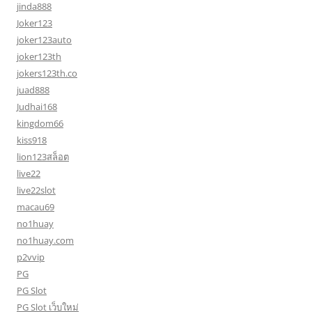
jinda888
Joker123
joker123auto
joker123th
jokers123th.co
juad888
Judhai168
kingdom66
kiss918
lion123สล็อต
live22
live22slot
macau69
no1huay
no1huay.com
p2vvip
PG
PG Slot
PG Slot เว็บใหม่