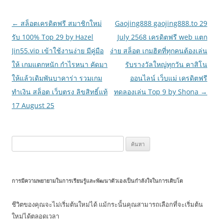
เมนู
←
สล็อตเครดิตฟรี สมาชิกใหม่
Gaojing888 gaojing888.to 29
นำทาง
รับ 100% Top 29 by Hazel
July 2568 เครดิตฟรี web แตก
เรื่อง
Jin55.vip เข้าใช้งานง่าย มีคู่มือ
ง่าย สล็อต เกมฮิตที่ทุกคนต้องเล่น
ให้ เกมแตกหนัก กำไรหนา คัดมา
รับรางวัลใหญ่ทุกวัน คาสิโน
ให้แล้วเดิมพันบาคาร่า รวมเกม
ออนไลน์ เว็บแม่ เครดิตฟรี
ทำเงิน สล็อต เว็บตรง ลิขสิทธิ์แท้
ทดลองเล่น Top 9 by Shona
→
17 August 25
ค้นหา
สำหรับ:
การมีความพยายามในการเรียนรู้และพัฒนาตัวเองเป็นกำลังใจในการเติบโต
ชีวิตของคุณจะไม่เริ่มต้นใหม่ได้ แม้กระนั้นคุณสามารถเลือกที่จะเริ่มต้น
ใหม่ได้ตลอดเวลา