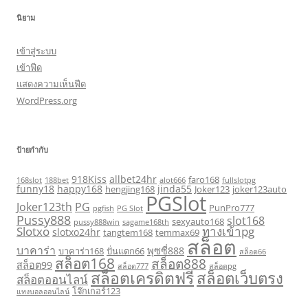
นิยาม
เข้าสู่ระบบ
เข้าฟีด
แสดงความเห็นฟีด
WordPress.org
ป้ายกำกับ
918Kiss
allbet24hr
faro168
168slot
188bet
alot666
fullslotpg
funny18
happy168
jinda55
hengjing168
Joker123
joker123auto
PGSlot
Joker123th
PG
PunPro777
pgfish
PG Slot
Pussy888
slot168
sexyauto168
pussy888win
sagame168th
Slotxo
ทางเข้าpg
slotxo24hr
tangtem168
temmax69
สล็อต
บาคาร่า
พุซซี่888
บาคาร่า168
ปั่นแตก66
สล็อต66
สล็อต168
สล็อต888
สล็อต99
สล็อต777
สล็อตpg
สล็อตเครดิตฟรี
สล็อตเว็บตรง
สล็อตออนไลน์
โจ๊กเกอร์123
แทงบอลออนไลน์