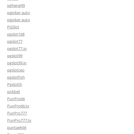
pgheng99
pgjoker auto
pgjoker auto
PGSlot
pgslot168
pgslot77
pgslot77.io
pgslot99
pgslot99.in
pgslotceo
pgslotfish
Pgslotth
pokbet
PunPro66
PunPro66.tv
PunPro777
PunPro777.tv
puntaek66