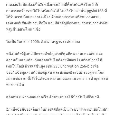
เกมออนไลน์แปลงเป็นอีกหนึ่งทางเลือกที่ทั้งยังบันเทิงใจแล้วก็
สามารถสร้างรายได้ไปพร้อมกันได้ โดยยิ่งไปกว่านั้น pgslot168 ที่
ได้รับความนิยมอย่างต่อเนื่อง ด้วยแบบการเล่นที่ง่าย ภาพสวย
เอฟเฟกต์เสียงที่น่าระทึกใจ และที่สำคัญคือจังหวะสำหรับการทำเงิน
ที่สูงขึ้นอย่างไม่น่าเชื่อ
ไม่เป็นอันตราย 100% ด้วยมาตรฐานระดับสากล
หนึ่งในสิ่งที่ผู้เล่นให้ความสำคัญมากที่สุดคือ ความปลอดภัย และ
ความเป็นส่วนตัว เว็บสล็อตเว็บไซต์ตรงที่ยอดเยี่ยมต้องมีการใช้
เทคโนโลยีเข้ารหัสขั้นสูง เช่น SSL Encryption 256-bit เพื่อ
ป้องกันข้อมูลส่วนตัวของผู้เล่น และยังต้องมีระบบตรวจดูการโกง
อย่างเข้มงวด ทั้งยังในด้านการเล่นเกมและแนวทางการทำธุรกรรม
ทางการเงิน
สล็อต168 ฝาก-ถอนรวดเร็ว ด้วยระบบออโต้ข้างในไม่กี่วินาที
อีกหนึ่งข้อดีของสล็อตเว็บตรงที่ดีที่สุดเป็น ระบบ ฝาก-ถอนอัตโนมัติ