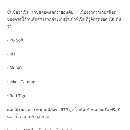
ขึ้นชื่อว่าเป็น “เว็บสล็อตแตกง่ายอันดับ 1” เนื่องจากว่าเกมสล็อต
ของตรงนี้ล้วนคัดสรรจากค่ายเกมชั้นนำที่เป็นที่รู้จักสุดยอด เป็นต้น
ว่า
• PG Soft
• JILI
• SlotXO
• Joker Gaming
• Red Tiger
และอีกเยอะมาก ทุกเกมมีอัตรา RTP สูง โบนัสเข้าหลายครั้ง ฟรีสปิ
นออกไว แตกจริงทุกช่วง