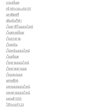
เกมสล็อต
เข้าสู่ระบบ ufa191
เครดิตฟรี
เดิมพันกีฬา
เว็บคาสิโนออนไลน์
เว็บตรงสล็อต
เว็บถูกหวย
เว็บพนัน
เว็บพนันออนไลน์
เว็บสล็อต
เว็บหวยออนไลน์
เว็บหวยฮานอย
เว็บแทงบอล
เศรษฐี99
แทงบอลออนไลน์
แทงหวยออนไลน์
แพนด้า555
โจ๊กเกอร์123