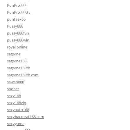
PunPro777
PunPro777.tv
puntaek66
Pussy888
pussy888fun
pussy888win
royal online
sagame
sagame168
sagame168th
sagame168th.com
sawan888
sbobet
sexy168
sexy168vip
sexyauto168
sexybaccarat168.com
sexygame