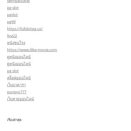
sexybaccarat
pg slot
pgslot
pg99
https://fullslotpg.us/
live22
หนังชนโรง
https://www.ilike-movie.com
ดูหนังออนไลน์
ดูหนังออนไลน์
pg slot
สล็อตออนไลน์
เว็บบาคาร่า
punpro777
เว็บหวยออนไลน์
เรื่องล่าสุด