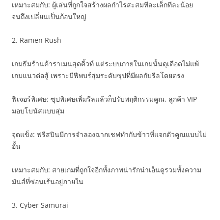
เหมาะสมกับ: ผู้เล่นที่ถูกใจสร้างผลกำไรสะสมทีละเล็กทีละน้อย
จนถึงเปลี่ยนเป็นก้อนใหญ่
2. Ramen Rush
เกมธีมร้านค้าราเมนสุดคิ้วท์ แต่ระบบภายในเกมนั้นดุเดือดไม่แพ้
เกมแนวต่อสู้ เพราะมีฟีพบร์สุ่มระดับซุปที่มีผลกับรีลโดยตรง
ฟีเจอร์พิเศษ: ซุปพิเศษเพิ่มรีลแล้วก็ปรับพฤติกรรมคูณ, ลูกค้า VIP
มอบโบนัสแบบสุ่ม
จุดแข็ง: ฟรีสปินมีการจำลองฉากเชฟทำกับข้าวที่แจกตัวคูณแบบไม่
อั้น
เหมาะสมกับ: สายเกมที่ถูกใจอีกทั้งภาพน่ารักน่าเอ็นดูรวมทั้งความ
มันส์ที่ซ่อนเร้นอยู่ภายใน
3. Cyber Samurai