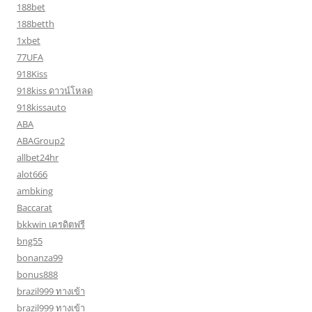
188bet
188betth
1xbet
77UFA
918Kiss
918kiss ดาวน์โหลด
918kissauto
ABA
ABAGroup2
allbet24hr
alot666
ambking
Baccarat
bkkwin เครดิตฟรี
bng55
bonanza99
bonus888
brazil999 ทางเข้า
brazil999 ทางเข้า