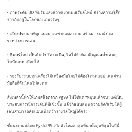
• ภาพระดับ 3D ที่ปรับแสงสว่างเงาแบบเรียลไทม์ สร้างความรู้สึก
ราวกับอยู่ในโลกของเกมจริงๆ
• เสียงประกอบที่ถูกแต่งมาเฉพาะแต่ละเกม สร้างอารมณ์ร่วม
ระหว่างการเล่น
• ฟีพบร์ใหม่ เป็นต้นว่า รีลระเบิด, รีลไม่จำกัด, ตัวคูณสม่ำเสมอ,
โบนัสแบบเลือกได้
• รองรับระบบทุกเครื่องไม้เครื่องมือโดยไม่ต้องโหลดแอป เล่นผ่าน
มือถือก็ลื่นไหลไม่สะดุด
สิ่งเหล่านี้ทำให้เกมสล็อตจาก Pg99 ไม่ใช่แค่ “หมุนแล้วจบ” แต่เป็น
ประสบการณ์การเล่นที่มีเชิงชั้น แล้วก็สนับสนุนความคิดริเริ่มให้ผู้
เล่นสามารถคิดแผนเพื่อคว้ารางวัลใหญ่ได้จริง
ชี้แนะเกมสล็อต Pgslot99 เปิดตัวใหม่ล่าสุดที่น่าดึงดูดที่สุดในปีนี้