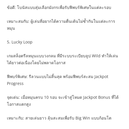
ข้อดี: โบนัสแบบสุ่มเลือกมังกรเพื่อรับฟีพบร์พิเศษในแต่ละรอบ
เหมาะสมกับ: ผู้เล่นที่อยากได้ความตื่นเต้นไม่ซ้ำกันในแต่ละการ
หมุน
5. Lucky Loop
เกมสล็อตรีลหมุนแบบวงกลม ที่มีระบบระเบียบลูป Wild ทำให้เล่น
ได้ยาวต่อเนื่องโดยไม่พลาดโอกาส
ฟีพบร์พิเศษ: รีลวนแบบไม่สิ้นสุด พร้อมฟีพบร์สะสม Jackpot
Progress
จุดเด่น: เมื่อหมุนครบ 10 รอบ จะเข้าสู่โหมด Jackpot Bonus ที่ได้
โอกาสแตกสูง
เหมาะกับ: สายเล่นยาว ลุ้นสะสมเพื่อรับ Big Win แบบก้อนโต