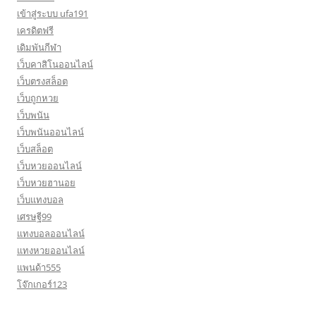
เข้าสู่ระบบ ufa191
เครดิตฟรี
เดิมพันกีฬา
เว็บคาสิโนออนไลน์
เว็บตรงสล็อต
เว็บถูกหวย
เว็บพนัน
เว็บพนันออนไลน์
เว็บสล็อต
เว็บหวยออนไลน์
เว็บหวยฮานอย
เว็บแทงบอล
เศรษฐี99
แทงบอลออนไลน์
แทงหวยออนไลน์
แพนด้า555
โจ๊กเกอร์123