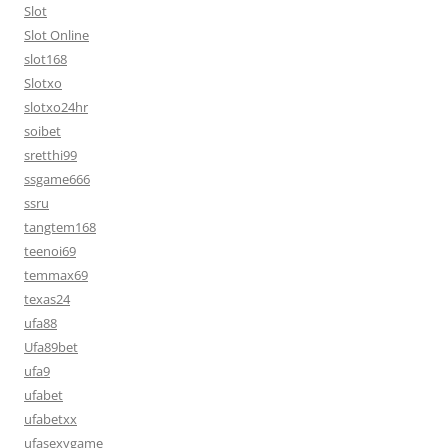
Slot
Slot Online
slot168
Slotxo
slotxo24hr
soibet
sretthi99
ssgame666
ssru
tangtem168
teenoi69
temmax69
texas24
ufa88
Ufa89bet
ufa9
ufabet
ufabetxx
ufasexygame