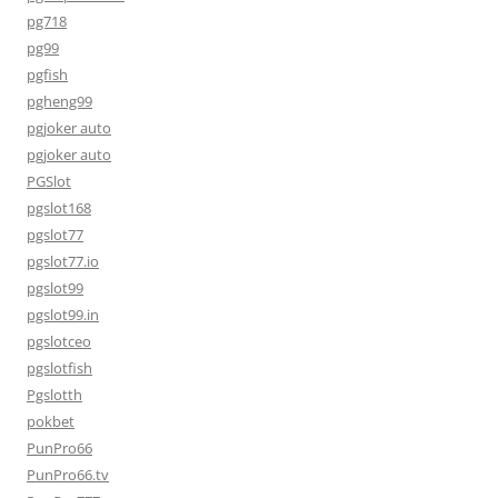
pg718
pg99
pgfish
pgheng99
pgjoker auto
pgjoker auto
PGSlot
pgslot168
pgslot77
pgslot77.io
pgslot99
pgslot99.in
pgslotceo
pgslotfish
Pgslotth
pokbet
PunPro66
PunPro66.tv