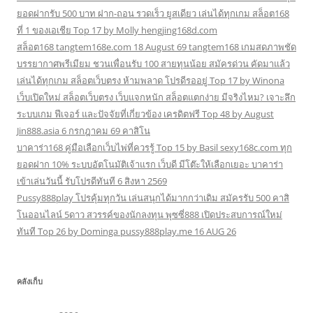
ยอดฝากรับ 500 บาท ฝาก-ถอน รวดเร็ว ยูสเดียว เล่นได้ทุกเกม สล็อต168
ที่ 1 ของเอเชีย Top 17 by Molly hengjing168d.com
สล็อต168 tangtem168e.com 18 August 69 tangtem168 เกมสดภาพชัด
บรรยากาศพรีเมียม ชวนเพื่อนรับ 100 สายทุนน้อย สมัครด่วน คัดมาแล้ว
เล่นได้ทุกเกม สล็อตเว็บตรง ห้ามพลาด โปรดีรออยู่ Top 17 by Winona
เว็บเปิดใหม่ สล็อตเว็บตรง เว็บแจกหนัก สล็อตแตกง่าย มีจริงไหม? เจาะลึก
ระบบเกม ฟีเจอร์ และปัจจัยที่เกี่ยวข้อง เครดิตฟรี Top 48 by August
Jin888.asia 6 กรกฎาคม 69 คาสิโน
บาคาร่า168 คู่มือเลือกเว็บไพ่ที่ควรรู้ Top 15 by Basil sexy168c.com ทุก
ยอดฝาก 10% ระบบอัตโนมัติเจ้าแรก เว็บดี มีโต๊ะให้เลือกเยอะ บาคาร่า
เข้าเล่นวันนี้ รับโปรดีทันที 6 สิงหา 2569
Pussy888play โปรคุ้มทุกวัน เล่นสนุกได้มากกว่าเดิม สมัครรับ 500 คาสิ
โนออนไลน์ 5ดาว สวรรค์ของนักลงทุน พุซซี่888 เปิดประสบการณ์ใหม่
ทันที Top 26 by Dominga pussy888play.me 16 AUG 26
คลังเก็บ