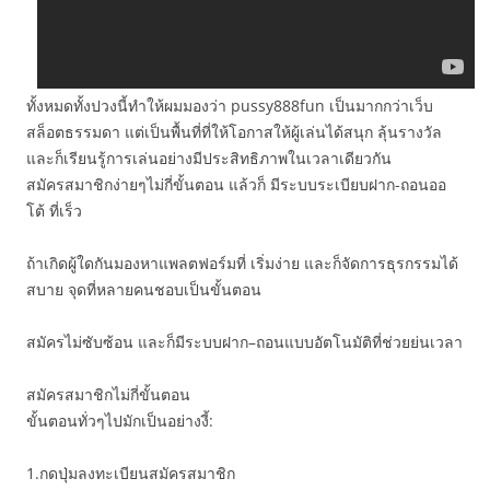
ทั้งหมดทั้งปวงนี้ทำให้ผมมองว่า pussy888fun เป็นมากกว่าเว็บ
สล็อตธรรมดา แต่เป็นพื้นที่ที่ให้โอกาสให้ผู้เล่นได้สนุก ลุ้นรางวัล
และก็เรียนรู้การเล่นอย่างมีประสิทธิภาพในเวลาเดียวกัน
สมัครสมาชิกง่ายๆไม่กี่ขั้นตอน แล้วก็ มีระบบระเบียบฝาก-ถอนออ
โต้ ที่เร็ว
ถ้าเกิดผู้ใดกันมองหาแพลตฟอร์มที่ เริ่มง่าย และก็จัดการธุรกรรมได้
สบาย จุดที่หลายคนชอบเป็นขั้นตอน
สมัครไม่ซับซ้อน และก็มีระบบฝาก–ถอนแบบอัตโนมัติที่ช่วยย่นเวลา
สมัครสมาชิกไม่กี่ขั้นตอน
ขั้นตอนทั่วๆไปมักเป็นอย่างงี้:
1.กดปุ่มลงทะเบียนสมัครสมาชิก