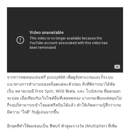
จากการทดสอบเล่นฟรี pussy888 เพื่อดูจังหวะเกมและก็ระบบ
แนวทางการทำงานของสล็อตแต่ละตัวก่อน สิ่งที่พิจารณาได้ชัด
เป็น หลายเกมมี Free Spin, Wild พิเศษ, และ โบนัสเกม ที่ออกออก
จะบ่อย เมื่อเทียบกับเว็บไซต์อื่นที่เคยทดลอง บางเกมเพียงแค่หมุนไม่
กี่รอบก็สามารถเข้าโหมดฟรีสปินได้แล้ว ทำให้เกิดความรู้สึกว่าเกม
มีความ “ใจดี” กับผู้เล่นมากขึ้น
อีกจุดที่ทำให้ผมชอบเป็น ฟีพบร์ ตัวคูณรางวัล (Multiplier) ที่เพิ่ม