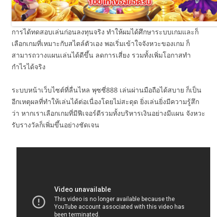
การได้ทดสอบเล่นก่อนลงทุนจริง ทำให้ผมได้ศึกษาระบบเกมและก็
เลือกเกมที่เหมาะกับสไตล์ตัวเอง พอเริ่มเข้าใจจังหวะของเกม ก็
สามารถวางแผนเล่นได้ดีขึ้น ลดการเสี่ยง รวมทั้งเพิ่มโอกาสทำ
กำไรได้จริง
ระบบหน้าเว็บไซต์ที่ลื่นไหล พุซซี่888 เล่นผ่านมือถือได้สบาย ก็เป็น
อีกเหตุผลที่ทำให้เล่นได้ต่อเนื่องโดยไม่สะดุด ยิ่งเล่นยิ่งมีความรู้สึก
ว่า หากเราเลือกเกมที่มีฟีเจอร์ดีรวมทั้งบริหารเงินอย่างมีแผน จังหวะ
รับรางวัลก็เพิ่มขึ้นอย่างชัดเจน