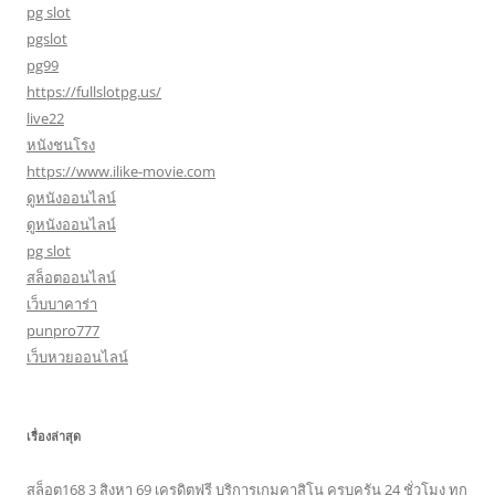
pg slot
pgslot
pg99
https://fullslotpg.us/
live22
หนังชนโรง
https://www.ilike-movie.com
ดูหนังออนไลน์
ดูหนังออนไลน์
pg slot
สล็อตออนไลน์
เว็บบาคาร่า
punpro777
เว็บหวยออนไลน์
เรื่องล่าสุด
สล็อต168 3 สิงหา 69 เครดิตฟรี บริการเกมคาสิโน ครบครัน 24 ชั่วโมง ทุก