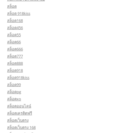
สล็อต
สล็อต 918kiss
สล็อต168
สล็อต456
สล็อต55
สล็อต66
สล็อต666
สล็อต777
สล็อต888
สล็อต918
สล็อต918kiss
สล็อต99
สล็อตpg
สล็อตxo
สล็อตออนไลน์
สล็อตเครดิตฟรี
สล็อตเว็บตรง
สล็อตเว็บตรง 168