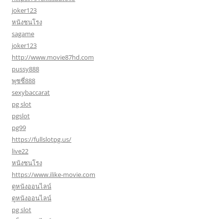
joker123
หนังชนโรง
sagame
joker123
http://www.movie87hd.com
pussy888
พุซซี่888
sexybaccarat
pg slot
pgslot
pg99
https://fullslotpg.us/
live22
หนังชนโรง
https://www.ilike-movie.com
ดูหนังออนไลน์
ดูหนังออนไลน์
pg slot