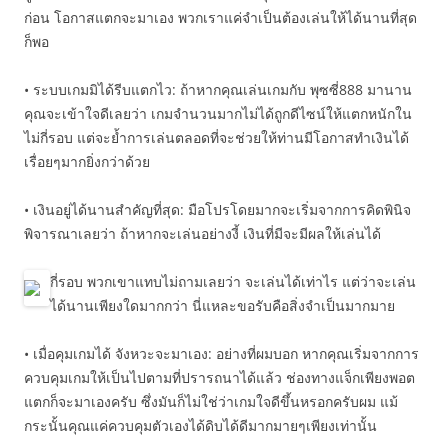
ก่อน โอกาสแตกจะมาเอง พวกเราแค่จำเป็นต้องเล่นให้ได้นานที่สุด
ก็พอ
• ระบบเกมมิได้รีบแตกไว: ถ้าหากคุณเล่นเกมกับ พุซซี่888 มานาน
คุณจะเข้าใจดีเลยว่า เกมจำนวนมากไม่ได้ถูกดีไซน์ให้แตกหนักใน
ไม่กี่รอบ แต่จะย้ำการเล่นตลอดที่จะช่วยให้ท่านมีโอกาสทำเงินได้
เรื่อยๆมากยิ่งกว่าด้วย
• เงินอยู่ได้นานสำคัญที่สุด: มือโปรโดยมากจะเริ่มจากการคิดพินิจ
พิจารณาเลยว่า ถ้าหากจะเล่นอย่างงี้ เงินที่มีจะมีผลให้เล่นได้
กี่รอบ พวกเขาแทบไม่ถามเลยว่า จะเล่นได้เท่าไร แต่ว่าจะเล่น
ได้นานเพียงใดมากกว่า นี่แหละขอรับคือสิ่งจำเป็นมากมาย
• เมื่อคุมเกมได้ จังหวะจะมาเอง: อย่างที่ผมบอก หากคุณเริ่มจากการ
ควบคุมเกมให้เป็นไปตามที่ปรารถนาได้แล้ว ช่องทางแจ็กเพียงพอต
แตกก็จะมาเองครับ ซึ่งมันก็ไม่ใช่ว่าเกมใจดีขึ้นหรอกครับผม แม้
กระนั้นคุณแค่ควบคุมตัวเองได้ดิบได้ดีมากมายๆเพียงเท่านั้น