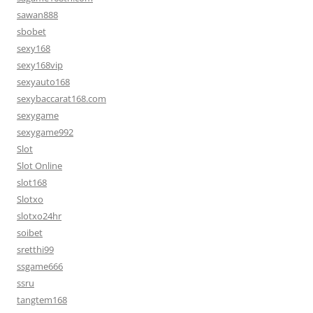
sawan888
sbobet
sexy168
sexy168vip
sexyauto168
sexybaccarat168.com
sexygame
sexygame992
Slot
Slot Online
slot168
Slotxo
slotxo24hr
soibet
sretthi99
ssgame666
ssru
tangtem168