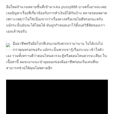
มือใหม่จำนวนหลายชิ้นที่เข้ามาเล่น pussy888 บางครั้งอาจจะเคย
เจอปัญหาเรื่องที่เกี่ยวข้องกับการทำเงินมิได้กันบ้าง หลายๆคนพลาด
เพราะเหตุว่าไม่ใช่เนื่องจากว่าเรื่องดวงหรือเกมไม่ดีหรอกนะครับ
แม้กระนั้นมันจะได้ไหมได้ มันถูกกำหนดเอาไว้ตั้งแต่วิธีคิดของเรา
เองแล้วขอรับ
มืออาชีพหรือมือโปรที่เล่นเกมกับพวกเรามานาน ไม่ได้เก่งไป
กว่าคุณหรอกขอรับ แม้กระนั้นพวกเขารู้เรื่องระบบ เข้าใจตัว
เอง รวมทั้งทราบดีว่าตอนไหนควรจะสู้หรือตอนไหนควรจะเลี่ยง ใน
เนื้อหานี้ ผมจะมาแนะนำมุมมองของมืออาชีพก่อนเริ่มเล่นที่จะ
สามารถช่วยให้คุณไม่พลาดอีก