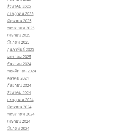
สิงหาคม 2025
กรกฎาคม 2025
มิถุนายน 2025
พฤษภาคม 2025
เมษายน 2025
มีนาคม 2025
กุมภาพันธ์ 2025
มกราคม 2025
ธันวาคม 2024
พฤศจิกายน 2024
ตุลาคม 2024
กันยายน 2024
สิงหาคม 2024
กรกฎาคม 2024
มิถุนายน 2024
พฤษภาคม 2024
เมษายน 2024
มีนาคม 2024