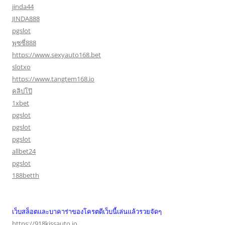
jinda44
JINDA888
pgslot
พุซซี่888
https://www.sexyauto168.bet
slotxo
https://www.tangtem168.io
คลิปโป๊
1xbet
pgslot
pgslot
pgslot
allbet24
pgslot
188betth
เว็บสล็อตและบาคาร่าของโครตดีเว็บนี้เล่นแล้วรวยจัดๆ
https://918kissauto.io