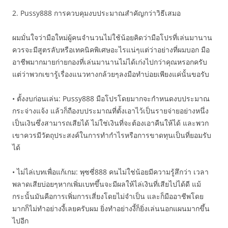
2. Pussy888 การควบคุมงบประมาณสำคัญกว่าวิธีเสมอ
ผมมั่นใจว่ามือใหม่ผู้คนจำนวนไม่ใช้น้อยคิดว่ามือโปรที่เล่นมานาน
ควรจะมีสูตรลับหรือเทคนิคพิเศษอะไรแน่ๆแต่ว่าอย่างที่ผมบอก มือ
อาชีพมากมายก่ายกองที่เล่นมานานไม่ได้เก่งไปกว่าคุณหรอกครับ
แต่ว่าพวกเขารู้เรื่องแนวทางกล้วยๆลงมือทำบ่อยเพียงแค่นั้นขอรับ
• ตั้งงบก่อนเล่น: Pussy888 มือโปรโดยมากจะกำหนดงบประมาณ
กระจ่างแจ้ง แล้วก็ถืองบประมาณที่ตั้งเอาไว้เป็นรายจ่ายอย่างหนึ่ง
เป็นเงินซึ่งสามารถเสียได้ ไม่ใช่เงินที่จะต้องเอาคืนให้ได้ และพวก
เขาควรมีวัตถุประสงค์ในการทำกำไรหรือการขาดทุนเป็นที่ยอมรับ
ได้
• ไม่ไล่เบทเพื่อแก้เกม: พุซซี่888 คนไม่ใช่น้อยมีความรู้สึกว่า เวลา
พลาดเสียบ่อยๆหากเพิ่มเบทขึ้นจะมีผลให้ไล่เงินที่เสียไปได้ดี แม้
กระนั้นมันคือการเพิ่มการเสี่ยงโดยไม่จำเป็น และก็มืออาชีพโดย
มากก็ไม่ทำอย่างงี้เลยครับผม ยิ่งทำอย่างงี้ก็ยิ่งเล่นนอกแผนมากขึ้น
ไปอีก