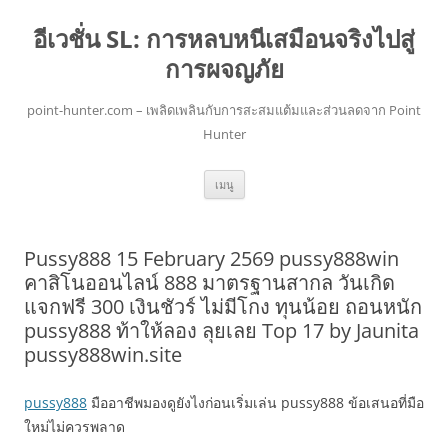
อีเวชั่น SL: การหลบหนีเสมือนจริงไปสู่
การผจญภัย
point-hunter.com – เพลิดเพลินกับการสะสมแต้มและส่วนลดจาก Point
Hunter
ข้าม
เมนู
ไป
ยัง
เนื้อหา
Pussy888 15 February 2569 pussy888win
คาสิโนออนไลน์ 888 มาตรฐานสากล วันเกิด
แจกฟรี 300 เงินชัวร์ ไม่มีโกง ทุนน้อย ถอนหนัก
pussy888 ท้าให้ลอง ลุยเลย Top 17 by Jaunita
pussy888win.site
pussy888
มืออาชีพมองดูยังไงก่อนเริ่มเล่น pussy888 ข้อเสนอที่มือ
ใหม่ไม่ควรพลาด