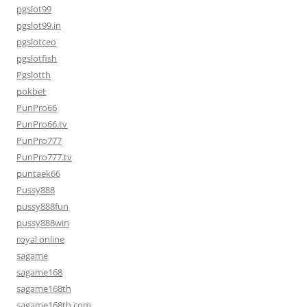
pgslot99
pgslot99.in
pgslotceo
pgslotfish
Pgslotth
pokbet
PunPro66
PunPro66.tv
PunPro777
PunPro777.tv
puntaek66
Pussy888
pussy888fun
pussy888win
royal online
sagame
sagame168
sagame168th
sagame168th.com