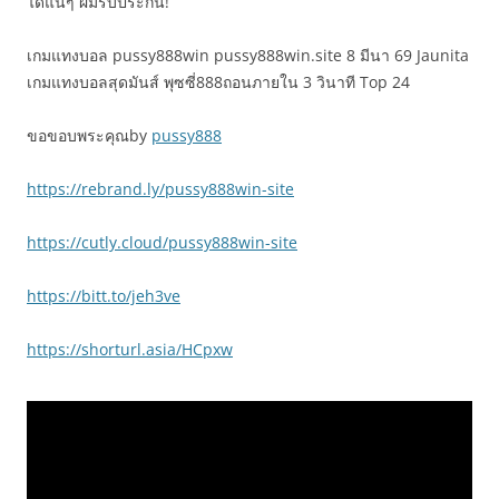
ได้แน่ๆ ผมรับประกัน!
เกมแทงบอล pussy888win pussy888win.site 8 มีนา 69 Jaunita
เกมแทงบอลสุดมันส์ พุซซี่888ถอนภายใน 3 วินาที Top 24
ขอขอบพระคุณby
pussy888
https://rebrand.ly/pussy888win-site
https://cutly.cloud/pussy888win-site
https://bitt.to/jeh3ve
https://shorturl.asia/HCpxw