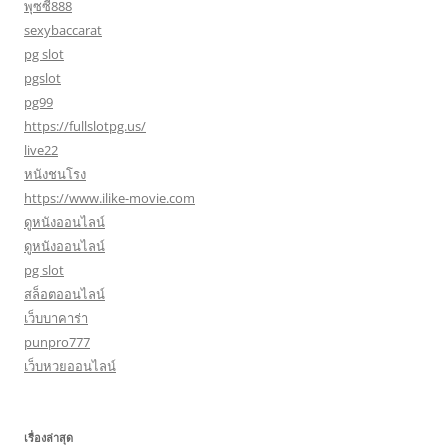
พุซซี่888
sexybaccarat
pg slot
pgslot
pg99
https://fullslotpg.us/
live22
หนังชนโรง
https://www.ilike-movie.com
ดูหนังออนไลน์
ดูหนังออนไลน์
pg slot
สล็อตออนไลน์
เว็บบาคาร่า
punpro777
เว็บหวยออนไลน์
เรื่องล่าสุด