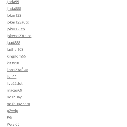
Jinda55
jinda888
Joker123
joker123auto
joker123th
jokers123th.co
juad888
Judhai168
kingdom66
kiss918
lion123สล็อต
live22
live22slot
macau69
no1huay
no1huay.com
p2vvip
PG
PG Slot