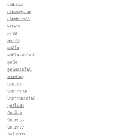
ufabetxx
ufasexygame
ufawinner88
veewin
xin88
zeus66
คาสิโน
คาสิโนออนไลน์
ดูหนัง
ดูหนังออนไลน์
ทางเข้าpg
บาคาร่า
บาคาร่า168
บาคาร่าออนไลน์
บุหรีไฟฟ้า
ปั่นสล็อต
ปั่นแตก66
ปั่นแตก77
ปั่นโปร777