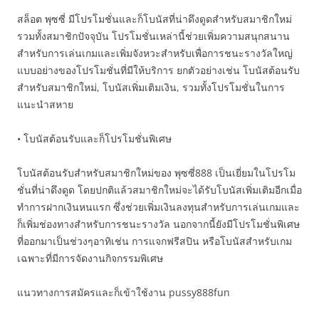
สล็อต พุซซี่ มีโปรโมชั่นและก็โบนัสที่น่าดึงดูดสำหรับสมาชิกใหม่
รวมทั้งสมาชิกปัจจุบัน โปรโมชั่นเหล่านี้ช่วยเพิ่มความสนุกสนาน
สำหรับการเล่นเกมและเพิ่มจังหวะสำหรับเพื่อการชนะรางวัลใหญ่
แบบอย่างของโปรโมชั่นที่มีให้บริการ ยกตัวอย่างเช่น โบนัสต้อนรับ
สำหรับสมาชิกใหม่, โบนัสเพิ่มเติมเงิน, รวมทั้งโปรโมชั่นในการ
แนะนำสหาย
• โบนัสต้อนรับและก็โปรโมชั่นพิเศษ
โบนัสต้อนรับสำหรับสมาชิกใหม่ของ พุซซี่888 เป็นเยี่ยมในโปรโม
ชั่นที่น่าดึงดูด โดยปกติแล้วสมาชิกใหม่จะได้รับโบนัสเพิ่มเติมอีกเมื่อ
ทำการฝากเงินหนแรก ซึ่งช่วยเพิ่มเงินลงทุนสำหรับการเล่นเกมและ
ก็เพิ่มช่องทางสำหรับการชนะรางวัล นอกจากนี้ยังมีโปรโมชั่นพิเศษ
ที่ออกมาเป็นช่วงๆอาทิเช่น การแจกฟรีสปิน หรือโบนัสสำหรับเกม
เฉพาะที่มีการจัดงานกิจกรรมพิเศษ
แนวทางการสมัครและก็เข้าใช้งาน pussy888fun