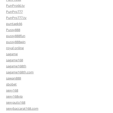
PunPro66.tv
PunPro777
PunPro777.tv
puntaek66
Pussy888
pussy888fun
pussy888win
royal online
sagame
sagame168
sagame168th
sagame168th.com
sawan888
sbobet
sexy168
sexy168vip
sexyauto168
sexybaccarat168.com