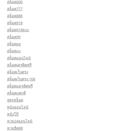
สล็อต666
สล็อต777
สล็อต888
สล็อต918
สล็อต918kiss
สล็อต99
สล็อตpg
สล็อตxo
สล็อตออนไลน์
สล็อตเครดิตฟรี
สล็อตเว็บตรง
สล็อตเว็บตรง 168
สล็อตเเครดิตฟรี
สล็อตแตกดี
สูตรสล็อต
หนังออนไลน์
หนังโป๊
หวย24ออนไลน์
หวยฮิต88