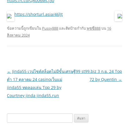
https://t.co/QA006MCJ30
https://shorturl.asia/46lJt
ข้อความนี้ถูกเขียนใน
Pussy888
และติดป้ายกำกับ
พุซซี่888
บน
16
สิงหาคม 2024
เมนู
←
Jinda55 เวปไซต์สล็อตไม่มีขั้น
เศรษฐี99 st99.biz 3 ก.ย. 24 Top
นำทาง
ต่ำ 17 ตุลาคม 24 casinoเว็บแม่
72 by Quentin
→
เรื่อง
jinda55 ทดลองเล่น Top 29 by
Courtney jinda jinda55.run
ค้นหา
สำหรับ: