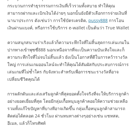
กระบวนการทำธุรกรรมการเงินที่เร็วรวมทั้งสบาย ทำให้คุณ
สามารถฝากและเบิกเงินได้ง่ายๆ นอกนั้นยังมีตัวเลือกการจ่ายเงินที่
นานาประการ ดังเช่นว่า การใช้บัตรเครดิต,
pussy888
การโอน
เงินผ่านแบงค์, หรือการใช้บริการ e-wallet เป็นต้นว่า True Wallet
ความสนุกสนานร่าเริงแล้วก็ความระทึกใจที่ไม่สิ้นสุดการเล่นเกมใน
ปากทางเข้าพุซซี่888 นอกเหนือจากที่จะเป็นความบันเทิงใจและก็
ความระทึกใจที่ไม่จบไม่สิ้นแล้ว ยังเป็นโอกาสที่ดีในการคว้ารางวัล
ใหญ่ การเล่นเกมออนไลน์จะทำให้คุณได้สัมผัสกับประสบการณ์การ
เล่นเกมที่ไม่ซ้ำใคร กับจังหวะสำหรับเพื่อการชนะรางวัลที่อาจ
เปลี่ยนชีวิตคุณได้
การผลักดันและส่งเสริมลูกค้าที่สุดยอดตั้งใจจริงที่จะให้บริการลูกค้า
อย่างยอดเยี่ยมที่สุด โดยมีกลุ่มเกื้อหนุนลูกค้าคอยให้ความช่วยเหลือ
รวมทั้งแก้ไขปัญหาที่บางทีอาจเกิดขึ้น กลุ่มเกื้อหนุนลูกค้าสามารถ
ติดต่อได้ตลอด 24 ชั่วโมง ผ่านหนทางต่างๆอย่างเช่น แชทสด,
อีเมล, แล้วก็โทรศัพท์