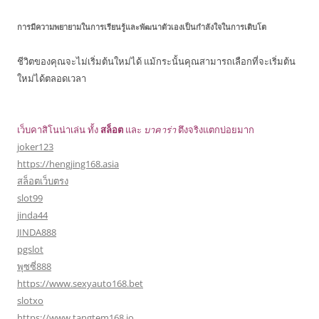
การมีความพยายามในการเรียนรู้และพัฒนาตัวเองเป็นกำลังใจในการเติบโต
ชีวิตของคุณจะไม่เริ่มต้นใหม่ได้ แม้กระนั้นคุณสามารถเลือกที่จะเริ่มต้น
ใหม่ได้ตลอดเวลา
เว็บคาสิโนน่าเล่น ทั้ง
สล็อต
และ
บาคาร่า
ตึงจริงแตกบ่อยมาก
joker123
https://hengjing168.asia
สล็อตเว็บตรง
slot99
jinda44
JINDA888
pgslot
พุซซี่888
https://www.sexyauto168.bet
slotxo
https://www.tangtem168.io