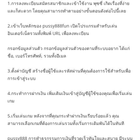
1.การลงทะเบียนสมัครสมาชิกและเข้าใช้งาน พุซซี่ เกิดเรื่องที่ง่าย
และก็สะดวก โดยคุณสามารถทำตามอย่างขั้นตอนดังต่อไปนี้เลย
2.เข้าเว็บหลักของ pussy888fun เปิดโปรแกรมสำหรับเล่น
อินเตอร์เน็ตรวมทั้งพิมพ์ URL เพื่อลงทะเบียน
กรอกข้อมูลส่วนตัว กรอกข้อมูลส่วนตัวของตามที่ระบบอยาก ได้แก่
ชื่อ, เบอร์โทรศัพท์, รวมทั้งอีเมล
3.ตั้งค่าบัญชี สร้างชื่อผู้ใช้และรหัสผ่านที่คุณต้องการใช้สำหรับเพื่อ
การเข้าสู่ระบบ
4.กระทำการฝากเงิน เพิ่มเติมเงินเข้าสู่บัญชีผู้ใช้ของคุณเพื่อเริ่มเล่น
เกม
5.เริ่มเล่นเกม หลังจากที่คุณกระทำฝากเงินเรียบร้อยแล้ว คุณ
สามารถเลือกเกมที่ต้องการเล่นรวมทั้งเริ่มการเดิมพันได้ในทันที
pussy888 การทำธุรกรรมการเงินที่รวดเร็วทันใจและสบาย มีระบบ