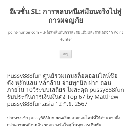
อีเวชั่น SL: การหลบหนีเสมือนจริงไปสู่
การผจญภัย
point-hunter.com – เพลิดเพลินกับการสะสมแต้มและส่วนลดจาก Point
Hunter
ข้าม
เมนู
ไป
ยัง
เนื้อหา
Pussy888fun ศูนย์รวมเกมสล็อตออนไลน์ชื่อ
ดัง หลักแสน หลักล้าน จ่ายทุกบิล ฝาก-ถอน
ภายใน 10วิระบบเสถียร ไม่สะดุด pussy888fun
รับประกันการเงินมั่นคง Top 67 by Matthew
pussy888fun.asia 12 ก.ย. 2567
ปากทางเข้า pussy888fun ยอดเยี่ยมเกมออนไลน์ที่ให้ท่านมากยิ่ง
กว่าความเพลิดเพลิน ชนะรางวัลใหญ่ในทุกการเดิมพัน