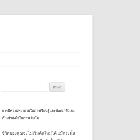
ค้นหา
สำหรับ:
การมีความพยายามในการเรียนรู้และพัฒนาตัวเอง
เป็นกำลังใจในการเติบโต
ชีวิตของคุณจะไม่เริ่มต้นใหม่ได้ แม้กระนั้น