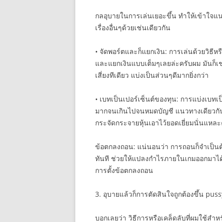
กลอุบายในการเล่นเยอะขึ้น ทำให้เข้าใจแนว
เรื่องอื่นๆด้วยเช่นเดียวกัน
• จัดพอร์ตและก็แยกเงิน: การเล่นด้วยวิธีหรื
และแยกเงินแบบเต็มๆเลยล่ะครับผม มันก็เช่
เสี่ยงทีเดียว แบ่งเป็นส่วนๆดีมากยิ่งกว่า
• เบทเป็นเปอร์เซ็นต์ของทุน: การแบ่งเบทเป็
มากจนเกินไปจนหมดบัญชี แนวทางเดียวกันก
กระจัดกระจายหุ้นเอาไว้ยอดเยี่ยมนั่นแหล
ข้อตกลงถอน: แน่นอนว่า การถอนก็จำเป็นต
ทันที ช่วยให้แปลงกำไรภายในเกมออกมาได้จริง
การตั้งข้อตกลงถอน
3. อุบายแล้วก็การตัดสินใจถูกต้องขึ้น pu
บอกเลยว่า วิธีการหรือเคล็ดลับที่ผมใช้สำ