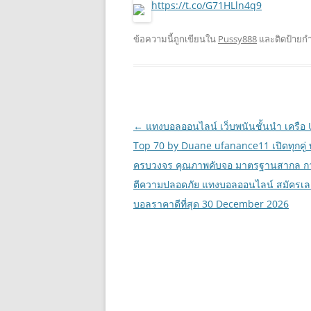
https://t.co/G71HLln4q9
ข้อความนี้ถูกเขียนใน
Pussy888
และติดป้ายก
เมนู
←
แทงบอลออนไลน์ เว็บพนันชั้นนำ เครือ
นำทาง
Top 70 by Duane ufanance11 เปิดทุกคู่ ท
เรื่อง
ครบวงจร คุณภาพคับจอ มาตรฐานสากล ก
ตีความปลอดภัย แทงบอลออนไลน์ สมัครเล
บอลราคาดีที่สุด 30 December 2026