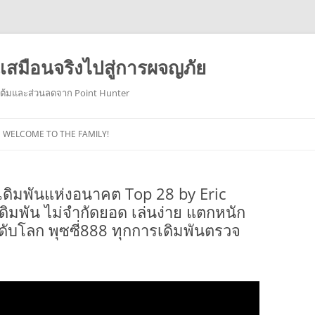
ีเสมือนจริงไปสู่การผจญภัย
แต้มและส่วนลดจาก Point Hunter
ข้าม
ไป
WELCOME TO THE FAMILY!
ยัง
เนื้อหา
ิมพันแห่งอนาคต Top 28 by Eric
ิมพัน ไม่จำกัดยอด เล่นง่าย แตกหนัก
ับโลก พุซซี่888 ทุกการเดิมพันตรวจ