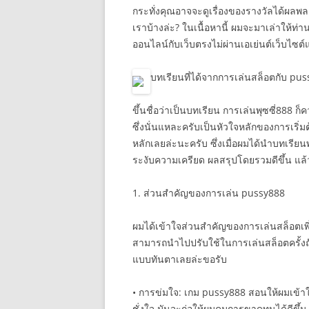
กระทั่งคุณอาจจะดูเรื่องของรางวัลได้ผลพล
เราบ้างล่ะ? ในเนื้อหานี้ ผมจะมาเล่าให้ท
ออนไลน์กับเว็บตรงไม่ผ่านเอเย่นต์เว็บไซต์แห
บทเรียนที่ได้จากการเล่นสล็อตกับ pu
ขึ้นชื่อว่าเป็นบทเรียน การเล่นพุซซี่888
ซึ่งนั่นแหละครับเป็นหัวใจหลักของการเร
หลักเลยล่ะนะครับ ซึ่งเมื่อผมได้นำบทเรียน
ระงับความเครียด ผลสรุปโดยรวมดีขึ้น แล้วก็น
1. ส่วนสำคัญของการเล่น pussy888
ผมได้เข้าใจส่วนสำคัญของการเล่นสล็อตเพิ่ม
สามารถนำไปปรับใช้ในการเล่นสล็อตครั้งถัด
แบบทันตาเลยล่ะขอรับ
• การข่มใจ: เกม pussy888 สอนให้ผมเข้าใจ
ชั่งใจ มันจะก่อให้ผมคุมการขาดทุนได้ดีขึ