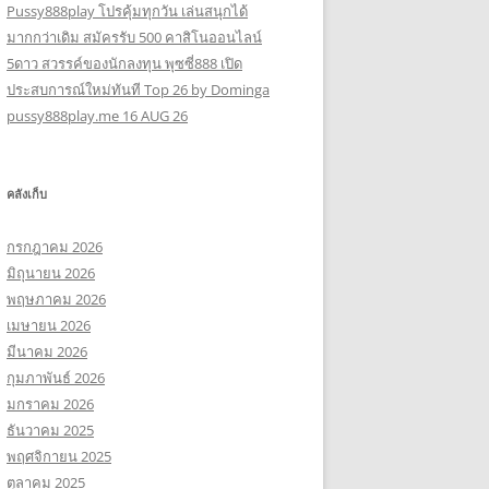
Pussy888play โปรคุ้มทุกวัน เล่นสนุกได้
มากกว่าเดิม สมัครรับ 500 คาสิโนออนไลน์
5ดาว สวรรค์ของนักลงทุน พุซซี่888 เปิด
ประสบการณ์ใหม่ทันที Top 26 by Dominga
pussy888play.me 16 AUG 26
คลังเก็บ
กรกฎาคม 2026
มิถุนายน 2026
พฤษภาคม 2026
เมษายน 2026
มีนาคม 2026
กุมภาพันธ์ 2026
มกราคม 2026
ธันวาคม 2025
พฤศจิกายน 2025
ตุลาคม 2025