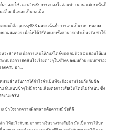
็อาจจะใช้เวลาสำหรับการตกลงใจค่อนข้างนาน แม้กระนั้นก็
มสล็อตนี่แหละเป็นกลเม็ด
ของผมก็คือ pussy888 ผมจะเน้นย้ำการเล่นเป็นรอบ ทดลอง
รับตามสมควร เพื่อให้ได้วิธีคิดแบบซึ่งสามารถทำเป็นจริง ทำให้
จังหวะสำหรับเพื่อการเล่นให้กับสไตล์ของเกมด้วย มันสอนให้ผม
มีผลกระทบต่อการตัดสินใจเรื่องต่างๆในชีวิตของผมด้วย ผมบกพร่อง
รอกครับ ฮ่า…
งหมายสำหรับการได้กำไรจำเป็นที่จะต้องมาพร้อมกันกับขีด
ล่นแบบชิวๆไม่มีความเสี่ยงต่อการเสียเงินโดยไม่จำเป็น ซึ่ง
แหละนะครับ
เข้าใจจากความผิดพลาดคือความมีชัยที่ดี
in ให้อะไรกับผมมากกว่าเงินรางวัลเสียอีก มันเป็นการให้บท
ง ซึ่งผมสามารถนำมาประยุกต์ในชีวิตประจำวันของผมได้ การ