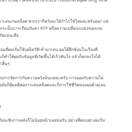
ราเล่นเกมสล็อต พวกเราก็หวังจะได้กำไรใช่ไหมล่ะครับผม? แต่
ม้กระนั้นการเรียนกับค่า RTP หรือความเปลี่ยนแปลงของเกม
เกิดเล่นเสีย
่ผมเริ่มใช้เคล็ดวิธีเข้ามาเล่น ผมได้ฝึกซ้อมในเรื่องที่
็ทำให้ผมรับข้อมูลที่เกิดขึ้นได้เร็วทันใจ แล้วก็ตกลงใจได้
าสั้นๆ
กับการจัดการกับความหวังนั่นแหละครับ การยอมรับความไม่
งมันก็มีผลดีต่อการเล่นสล็อตและก็การใช้ชีวิตของผมด้วยเลย
น
ยนเชิงการคลังก็ไม่น้อยหน้าเลยขอรับ อย่างที่ผมบอก ผมเริ่ม