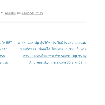
ำกับ
พุซซี่888
บน
2 ธันวาคม 2025
 UFA BET
หวยฮานอย vip ลุ้นได้ทุกวัน ไม่มีวันหยุด แอปแทง
ุกลีก
หวยที่ดีที่สุด เชื่อถือได้ ให้บาทละ 1,000 เว็บหวย
ารัน
ฮานอย ครองใจคอหวยทั่วประเทศ Top 95 by
ย แทง
Andreas sky-liners.com 30 ธ.ค. 68
→