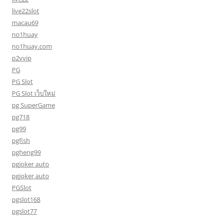
live22slot
macau69
no1huay
no1huay.com
p2vvip
PG
PG Slot
PG Slot เว็บใหม่
pg SuperGame
pg718
pg99
pgfish
pgheng99
pgjoker auto
pgjoker auto
PGSlot
pgslot168
pgslot77