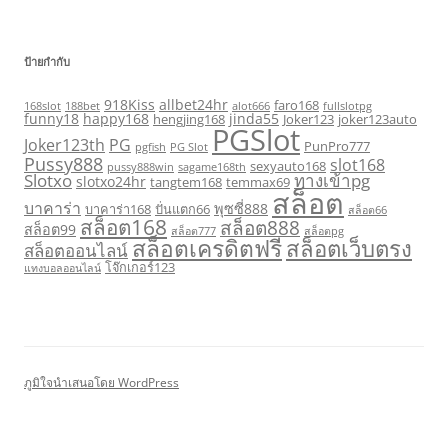
ป้ายกำกับ
918Kiss
allbet24hr
faro168
168slot
188bet
alot666
fullslotpg
funny18
happy168
jinda55
hengjing168
Joker123
joker123auto
PGSlot
Joker123th
PG
PunPro777
pgfish
PG Slot
Pussy888
slot168
sexyauto168
pussy888win
sagame168th
Slotxo
ทางเข้าpg
slotxo24hr
tangtem168
temmax69
สล็อต
บาคาร่า
พุซซี่888
บาคาร่า168
ปั่นแตก66
สล็อต66
สล็อต168
สล็อต888
สล็อต99
สล็อต777
สล็อตpg
สล็อตเครดิตฟรี
สล็อตเว็บตรง
สล็อตออนไลน์
โจ๊กเกอร์123
แทงบอลออนไลน์
ภูมิใจนำเสนอโดย WordPress