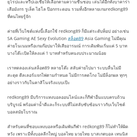
ยุโรปและทวีปเอเชียให้เลือกตามความชื่นชอบ เล่นได้อีกทั้งบาคาร่า
เสือมังกร รูเล็ต ไฮโล ป๊อกกระดอน รวมทั้งอีกหลายเกมredkong89
ที่คนไทยรู้จัก
ค่ายที่เว็บไซต์แห่งนี้เลือกใช้ redkong89 ก็มีแต่ระดับท็อป อย่างเช่น
SA Gaming AE Sexy Evolution
สล็อต89
Asia Gaming ไม่มีคุณ
ค่ายโนเนมหรือเกมก๊อปมาให้เสียอารมณ์ การเดิมพันเริ่มแค่ 5 บาท
บางโต๊ะเปิดให้ลงแค่ 1 บาทสำหรับคนงบประมาณน้อย
เราทดลองเล่นสล็อต89 หลายโต๊ะ สลับค่ายไปมา ระบบลื่นไม่มี
สะดุด ดีลเลอร์แจกไพ่ตามกำหนด ไม่มีการคดโกง ไม่มีล็อกผล ทุกๆ
อย่างราวกับในคาสิโนจริงแบบเป๊ะ
redkong89 มีบริการแทงบอลออนไลน์และก็กีฬาอื่นแบบครบถ้วน
บริบูรณ์ พร้อมค่าน้ำดีและก็ระบบที่ไม่สลับซับซ้อนราวกับเว็บไซต์
บอลสมัยโบราณ
สำหรับคนที่ชอบแทงบอลหรือเดิมพันกีฬา redkong89 ก็ไม่ทำให้ผิด
หวัง เพราะมีทั้งบอลลีกใหญ่ บอลไทย มวยไทย บาสเกตบอล เทนนิส