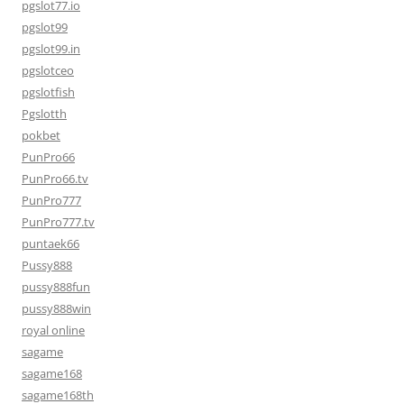
pgslot77.io
pgslot99
pgslot99.in
pgslotceo
pgslotfish
Pgslotth
pokbet
PunPro66
PunPro66.tv
PunPro777
PunPro777.tv
puntaek66
Pussy888
pussy888fun
pussy888win
royal online
sagame
sagame168
sagame168th