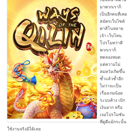
มาพวกเราก็
เป็นอีกคนที่เคย
สมัครเว็บไซต์
คาสิโนหลาย
เจ้า เว็บไหน
โปรโมทว่าดี
พวกเราก็
ทดลองหมด
แต่ความไม่
สมหวังเกิดขึ้น
ซ้ำแล้วซ้ำอีก
ไม่ว่าจะเป็น
เรื่องเกมน้อย
ระบบค้าง เบิก
เงินยาก หรือ
เจอโปรโมชัน
ที่ดูดีแม้กระนั้น
ใช้งานจริงมิได้เลย