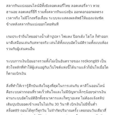
สลากกินแบ่งออนไลน์มีทั้งยังลอตเตอรี่ไทย ลอตเตอรี่ลาว หวย
ฮานอย ลอตเตอรี่ยี่กี รวมทั้งสลากกินแบ่งหุ้น ออกดอกออกผลตรง
เวลาจริง ไม่มีโกงหรือเลื่อน ระบบจะแสดงผลลัพธ์ให้มองแจ่มชัด
ข้างหลังสลากกินแบ่งออกโดยทันที
เกมประจำถิ่นไทยอย่างน้ำเต้าปูปลา ไพ่แคง ป๊อกเด้ง ไฮโล ก็ทำออก
มาดีเสมือนเล่นกับสหายจริง เล่นได้ทั้งแบบอัตโนมัติรวมทั้งแบบห้อง
รวมกับผู้เล่นคนอื่น
ระบบการเงินป้อมอาจรวมทั้งไม่เป็นอันตรายของ redkong89 เป็น
หัวใจหลักที่ทำให้ผู้เล่นอยู่กับเว็บไซต์แห่งนี้ได้นานแล้วก็มั่นใจเมื่อใด
ก็ตามเบิกเงิน
สิ่งที่ทำให้เรารู้สึกบันเทิงใจสูงที่สุดในการเล่นกับ คาสิโนออนไลน์
คือระบบฝากถอนที่รวดเร็วทันใจและไม่มีปัญหาเล็กๆน้อยๆฝากเงิน
ผ่านระบบอัตโนมัติอีกทั้งธนาคารและก็ทรูวอเลท ไม่ต้องแจ้งสลิป
เติมปุบปับยอดเข้าเลยในไม่เกิน 30 วินาที เบิกเงินไม่มีขั้นต่ำ
สล็อต89 ถอนได้ทุกวี่ทุกวัน ไม่จำกัดปริมาณครั้ง เคยถอนวันเดียวสี่