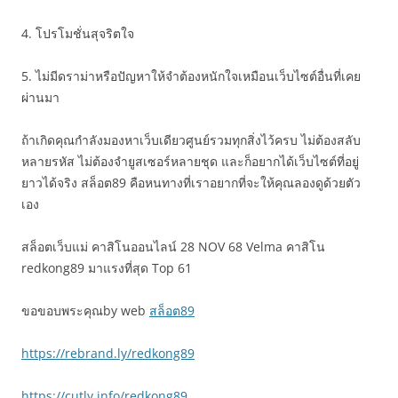
4. โปรโมชั่นสุจริตใจ
5. ไม่มีดราม่าหรือปัญหาให้จำต้องหนักใจเหมือนเว็บไซต์อื่นที่เคย
ผ่านมา
ถ้าเกิดคุณกำลังมองหาเว็บเดียวศูนย์รวมทุกสิ่งไว้ครบ ไม่ต้องสลับ
หลายรหัส ไม่ต้องจำยูสเซอร์หลายชุด และก็อยากได้เว็บไซต์ที่อยู่
ยาวได้จริง สล็อต89 คือหนทางที่เราอยากที่จะให้คุณลองดูด้วยตัว
เอง
สล็อตเว็บแม่ คาสิโนออนไลน์ 28 NOV 68 Velma คาสิโน
redkong89 มาแรงที่สุด Top 61
ขอขอบพระคุณby web
สล็อต89
https://rebrand.ly/redkong89
https://cutly.info/redkong89