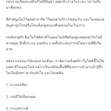
รอบรวมเกือบจะหมื่นก็ไม่มีปัญหา ยอดเข้าภายในระยะเวลาไม่ถึง
นาทีทุกหน
ที่สำคัญเป็นไร้คุณค่าจารีต ไร้คุณค่าบริการซ่อนเร้น และไม่เคยเจอ
ปัญหาถูกโกงหรือโดนล็อกยูสแบบที่เคยเจอในเว็บเก่าๆ
redkong89 คือเว็บไซต์คาสิโนออนไลน์ที่พร้อมดูแลคุณทุกวันไม่มี
ทางหยุด อีกทั้งระบบ แอดมิน รวมทั้งประสบการณ์โดยรวมที่ดีเกิน
คาด
หลังจากเล่นมาได้แทบสามเดือน เราคิดว่าสล็อต89 เว็บไซต์นี้ไม่ใช่
แค่คาสิโนออนไลน์ แต่ว่าเป็นเหมือนพื้นที่ที่พวกเราเข้ามาแล้วรู้สึก
ไม่เป็นอันตราย บันเทิงใจ และไม่กดดัน
1. ระบบเสถียร
2. เกมมีให้เลือกเยอะ
3. การบริการดี