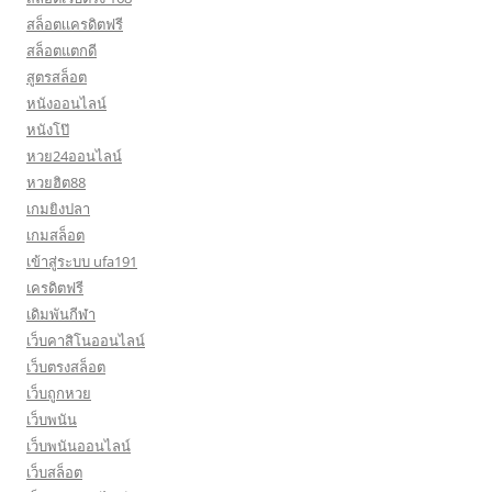
สล็อตเเครดิตฟรี
สล็อตแตกดี
สูตรสล็อต
หนังออนไลน์
หนังโป๊
หวย24ออนไลน์
หวยฮิต88
เกมยิงปลา
เกมสล็อต
เข้าสู่ระบบ ufa191
เครดิตฟรี
เดิมพันกีฬา
เว็บคาสิโนออนไลน์
เว็บตรงสล็อต
เว็บถูกหวย
เว็บพนัน
เว็บพนันออนไลน์
เว็บสล็อต