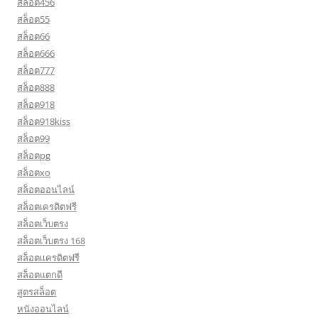
สล็อต456
สล็อต55
สล็อต66
สล็อต666
สล็อต777
สล็อต888
สล็อต918
สล็อต918kiss
สล็อต99
สล็อตpg
สล็อตxo
สล็อตออนไลน์
สล็อตเครดิตฟรี
สล็อตเว็บตรง
สล็อตเว็บตรง 168
สล็อตเเครดิตฟรี
สล็อตแตกดี
สูตรสล็อต
หนังออนไลน์