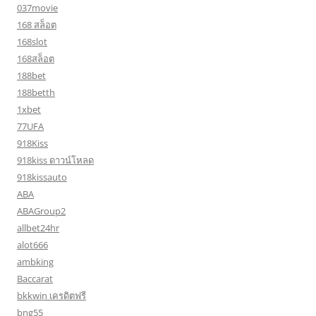
037movie
168 สล็อต
168slot
168สล็อต
188bet
188betth
1xbet
77UFA
918Kiss
918kiss ดาวน์โหลด
918kissauto
ABA
ABAGroup2
allbet24hr
alot666
ambking
Baccarat
bkkwin เครดิตฟรี
bng55