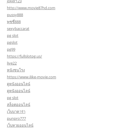
joker123
http://www.movie87hd.com
pussy888
พุซซี่888
sexybaccarat
pg slot
pgslot
pg99
https://fullslotpg.us/
live22
หนังชนโรง
https://www.ilike-movie.com
ดูหนังออนไลน์
ดูหนังออนไลน์
pg slot
สล็อตออนไลน์
เว็บบาคาร่า
punpro777
เว็บหวยออนไลน์