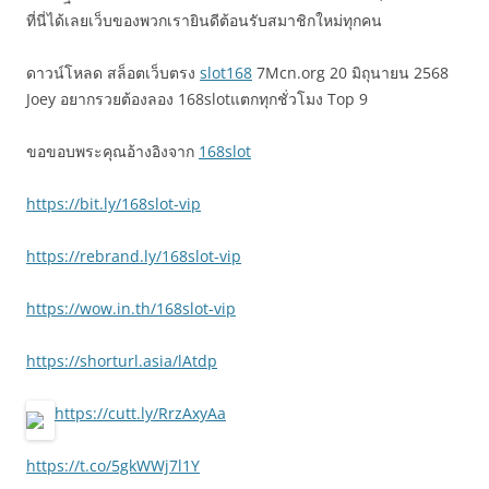
ที่นี่ได้เลยเว็บของพวกเรายินดีต้อนรับสมาชิกใหม่ทุกคน
ดาวน์โหลด สล็อตเว็บตรง
slot168
7Mcn.org 20 มิถุนายน 2568
Joey อยากรวยต้องลอง 168slotแตกทุกชั่วโมง Top 9
ขอขอบพระคุณอ้างอิงจาก
168slot
https://bit.ly/168slot-vip
https://rebrand.ly/168slot-vip
https://wow.in.th/168slot-vip
https://shorturl.asia/lAtdp
https://cutt.ly/RrzAxyAa
https://t.co/5gkWWj7l1Y