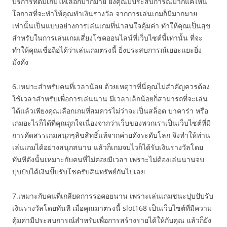
บริการที่ดีมีเกมให้เลือกมากมาย ยิ่งคุณมีประสบการณ์มากแค่ไหน
โอกาสที่จะทำให้คุณทำเงินรางวัล จากการเล่นเกมก็มีมากมาย
เท่านั้นเป็นแบบอย่างการเล่นเกมที่น่าสนใจคุ้มค่า ทำให้คุณเป็นสุข
สำหรับในการเล่นเกมเสี่ยงโชคออนไลน์ที่เว็บไซต์นี้เท่านั้น ที่จะ
ทำให้คุณเชื่อถือได้ว่าเล่นเกมตรงนี้ ยิ่งประสบการณ์เยอะแยะยิ่ง
มั่งคั่ง
6.เหมาะสำหรับคนที่เวลาน้อย ด้วยเหตุว่าที่นี่คุณไม่สำคัญควรต้อง
ใช้เวลาสำหรับเพื่อการเล่นนาน มีเวลาเล็กน้อยก็สามารถที่จะเล่น
ได้แล้วเพียงคุณเลือกเกมที่สมควรไม่ว่าจะเป็นสล็อต บาคาร่า หรือ
เกมอะไรก็ได้ที่คุณถูกใจเนื่องจากว่าเว็บของพวกเราเป็นเว็บไซต์ที่มี
การคัดสรรเกมสนุกๆลิขสิทธิ์แท้จากค่ายดังระดับโลก จึงทำให้ท่าน
เล่นเกมได้อย่างสนุกสนาน แล้วก็เกมจบไวก็ได้รับเงินรางวัลโดย
ทันทีดังนั้นเหมาะกับคนที่ไม่ค่อยมีเวลา เพราะไม่ต้องเล่นนานจบ
ปุบปับได้เงินปั๊บรับโชครับสินทรัพย์กันไปเลย
7.เหมาะกับคนที่เกลียดการรอคอยนาน เพราะเล่นเกมชนะปุบปับรับ
เงินรางวัลโดยทันที เมื่อคุณมาตรงนี้ slot168 เป็นเว็บไซต์ที่มีความ
คุ้มค่ามีประสบการณ์สำหรับเพื่อการสร้างรายได้ให้กับคุณ แล้วก็ยัง