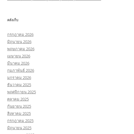
คลังเก็บ
กรกฎาคม 2026
มิถุนายน 2026
พฤษภาคม 2026
เมษายน 2026
มีนาคม 2026
กุมภาพันธ์ 2026
มกราคม 2026
ธันวาคม 2025
พฤศจิกายน 2025
ตุลาคม 2025
กันยายน 2025
สิงหาคม 2025
กรกฎาคม 2025
มิถุนายน 2025