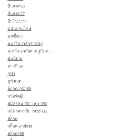
ปั่นแตก66
ปั่นแตก77
ปั่นโปร777
พนันออนไลน์
พุซซี่888
มหาวิทยาลัยราชภัฏ
มหาวิทยาลัยสวนสุนันทา
มันนี่เกม
มาเก๊า69
ยูฟ่า
ยูฟ่าเบท
ล็อกดาวน์168
สปอร์ตบุ๊ก
สมัครสมาชิก lotto432
สมัครสมาชิก lotto432
สล็อต
สล็อต 918kiss
สล็อต168