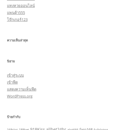
แทงหวยออนไลน์
แพนด้า555
โจ๊กเกอร์123
ความเห็นล่าสุด
นิยาม
เข้าสู่ระบบ
เข้าฟีด
แสดงความเห็นฟีด
WordPress.org
ป้ายกำกับ
918Kiss
allbet24hr
faro168
168slot
188bet
alot666
fullslotpg