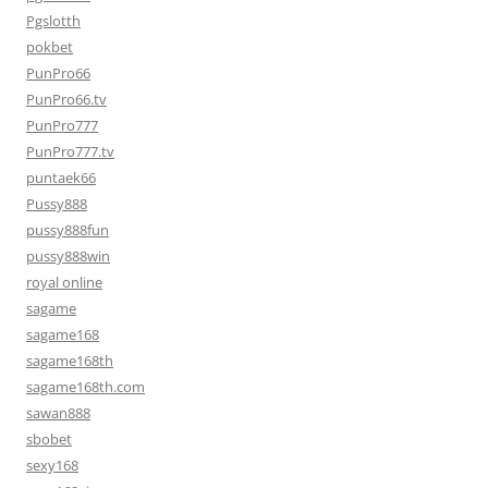
Pgslotth
pokbet
PunPro66
PunPro66.tv
PunPro777
PunPro777.tv
puntaek66
Pussy888
pussy888fun
pussy888win
royal online
sagame
sagame168
sagame168th
sagame168th.com
sawan888
sbobet
sexy168