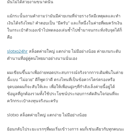
มันไม่ได้สวยงามขนาดนั้น
แม้กระนั้นถามคำถามว่ามันมีค่ายเกมที่จ่ายรางวัลมีเหตุผลและทำ
เงินได้จริงไหม? คำตอบเป็น “มีครับ” และก็หนึ่งในค่ายที่ผมควักเงิน
ในกระเป๋าตัวเองเข้าไปทดลองเล่นซ้ำไปซ้ำมาจนกระทั่งจับจุดได้ก็
คือ
slotxo24hr
สล็อตค่ายใหญ่ แตกง่าย ไม่มีอย่างน้อย ค่ายเกมระดับ
ตำนานที่อยู่คู่คนไทยมาอย่างนานนั่นเอง
ผมเขียนขึ้นมาเพื่อถ่ายทอดประสบการณ์จริงจากการเดิมพันในค่าย
นี้แบบ “ไม่อวย” ดีก็พูดว่าดี ตรงไหนที่เป็นข้อควรไตร่ตรองหรือ
จุดบอดผมก็จะสับให้เละ เพื่อให้เพื่อนฝูงๆที่กำลังเล็งค่ายนี้อยู่ได้
ข้อมูลที่ถูกต้องรวมทั้งใช้ประโยชน์ประกอบการตัดสินใจก่อนที่จะ
ควักกระเป๋าลงทุนจริงนะครับ
slotxo สล็อตค่ายใหญ่ แตกง่าย ไม่มีอย่างน้อย
ย้อนกลับไประยะแรกๆที่ผมเริ่มเข้าวงการ ผมก็เช่นเดียวกับทุกคนนะ