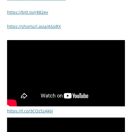
https://bitt.to/r882ev
https://shorturl.asia/ASqRX
https://t.co/3COzSzAk6j