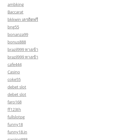
ambking
Baccarat
bkkwin เครดิตฟรี
bng55
bonanza99
bonus888
brazil999 ทางเข้า
brazil999 ทางเข้า
cafe444
Casino
coke55
debet slot
debet slot
faro168
ff123th
fullslotpg
funny18
funny18.in
gaojing888