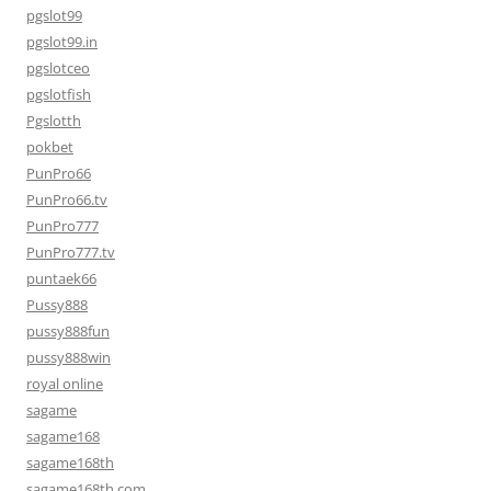
pgslot99
pgslot99.in
pgslotceo
pgslotfish
Pgslotth
pokbet
PunPro66
PunPro66.tv
PunPro777
PunPro777.tv
puntaek66
Pussy888
pussy888fun
pussy888win
royal online
sagame
sagame168
sagame168th
sagame168th.com