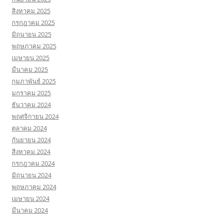
สิงหาคม 2025
กรกฎาคม 2025
มิถุนายน 2025
พฤษภาคม 2025
เมษายน 2025
มีนาคม 2025
กุมภาพันธ์ 2025
มกราคม 2025
ธันวาคม 2024
พฤศจิกายน 2024
ตุลาคม 2024
กันยายน 2024
สิงหาคม 2024
กรกฎาคม 2024
มิถุนายน 2024
พฤษภาคม 2024
เมษายน 2024
มีนาคม 2024