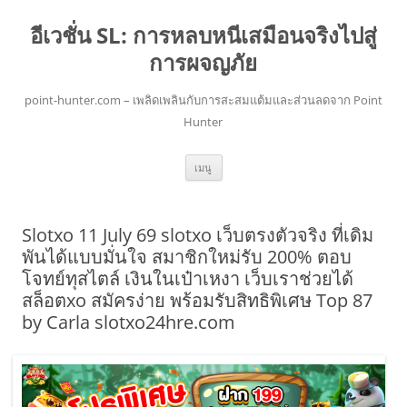
อีเวชั่น SL: การหลบหนีเสมือนจริงไปสู่
การผจญภัย
point-hunter.com – เพลิดเพลินกับการสะสมแต้มและส่วนลดจาก Point
Hunter
ข้าม
เมนู
ไป
ยัง
เนื้อหา
Slotxo 11 July 69 slotxo เว็บตรงตัวจริง ที่เดิม
พันได้แบบมั่นใจ สมาชิกใหม่รับ 200% ตอบ
โจทย์ทุสไตล์ เงินในเป๋าเหงา เว็บเราช่วยได้
สล็อตxo สมัครง่าย พร้อมรับสิทธิพิเศษ Top 87
by Carla slotxo24hre.com