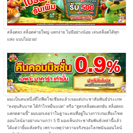
สล็อตxo สล็อตค่ายใหญ่ แตกง่าย ไม่มีอย่างน้อย เล่นสล็อตได้ทุก
แห่ง แบบไม่อวย!
ผมเเป็นคนหนึ่งที่ไถฟีดโซเชียลแล้วเจอแต่ประชาสัมพันธ์ประเภท
“ลงทุนสิบบาท ได้กำไรหมื่นแปด” หรือ “สูตรสล็อตแตกยับ สล็อตxo
แค่กดตามนี้” ผมบอกเลยว่าในฐานะคนที่อยู่ในวงการเกมเสี่ยงโชค
ออนไลน์มาอย่างนานกว่า 5 ปี มองเห็นประชาสัมพันธ์เหล่านี้แล้ว
ได้แต่ว่ายิ้มแห้งครับ เพราะเหตุว่าความจริงของโลกพนันออนไลน์