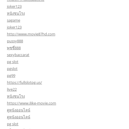
joker123
หนังชนโรง
sagame
joker123
http://www.movie87hd.com
pussy888
พุซซี่888
sexybaccarat
pg slot
pgslot
pg99
https://fullslotpg.us/
live22
หนังชนโรง
https://www.ilike-movie.com
ดูหนังออนไลน์
ดูหนังออนไลน์
pg slot