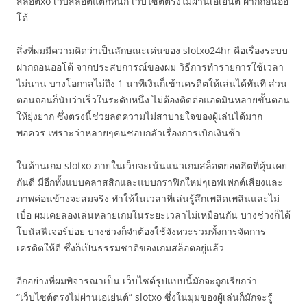
สล็อตxo เว็บสล็อตแตกหนัก เว็บไซต์ตรงไม่ผ่านเอเย่นต์ ฝากถอนออ
โต้
สิ่งที่ผมมีความคิดว่าเป็นลักษณะเด่นของ slotxo24hr คือเรื่องระบบ
ฝากถอนออโต้ จากประสบการณ์ของผม วิธีการทำรายการใช้เวลา
ไม่นาน บางโอกาสไม่ถึง 1 นาทีเงินก็เข้าเครดิตให้เล่นได้ทันที ส่วน
ตอนถอนก็นับว่าเร็วในระดับหนึ่ง ไม่ต้องติดต่อแอดมินหลายขั้นตอน
ให้ยุ่งยาก ซึ่งตรงนี้ช่วยลดความไม่สาบายใจของผู้เล่นได้มาก
พอควร เพราะว่าหลายๆคนชอบกลัวเรื่องการเบิกเงินช้า
ในด้านเกม slotxo ภายในเว็บจะเน้นแนวเกมสล็อตยอดฮิตที่คุ้นเคย
กันดี มีอีกทั้งแบบคลาสสิกและแบบกราฟิกใหม่ๆเอฟเฟกต์เสียงและ
ภาพค่อนข้างจะสมจริง ทำให้ในเวลาที่เล่นรู้สึกเพลิดเพลินและไม่
เบื่อ ผมเคยลองเล่นหลายเกมในระยะเวลาไม่เหมือนกัน บางช่วงก็ได้
โบนัสฟีเจอร์บ่อย บางช่วงก็จำต้องใช้จังหวะรวมทั้งการจัดการ
เครดิตให้ดี ซึ่งก็เป็นธรรมชาติของเกมสล็อตอยู่แล้ว
อีกอย่างที่ผมพิจารณาเป็น เว็บไซต์รูปแบบนี้มักจะถูกเรียกว่า
“เว็บไซต์ตรงไม่ผ่านเอเย่นต์” slotxo ซึ่งในมุมของผู้เล่นก็มักจะรู้