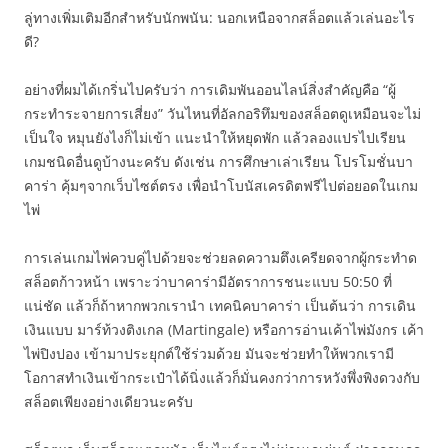
ลู่ทางเพิ่มเติมอีกสำหรับนักพนัน: นอกเหนือจากสล็อตแล้วเล่นอะไร
ดี?
อย่างที่ผมได้เกริ่นไปครับว่า การเดิมพันออนไลน์สิ่งสำคัญคือ “ผู้
กระทำระจายการเสี่ยง” วันไหนที่อัลกอริทึมของสล็อตดูเหมือนจะไม่
เป็นใจ หมุนยังไงก็ไม่เข้า แนะนำให้หยุดพัก แล้วลองแปรไปเรียน
เกมชนิดอื่นดูบ้างนะครับ ดังเช่น การศึกษาเล่าเรียน โปรโมชั่นบา
คาร่า คุ้มๆจากเว็บไซต์ตรง เพื่อนำโบนัสเครดิตฟรีไปต่อยอดในเกม
ไพ่
การเล่นเกมไพ่ควบคู่ไปด้วยจะช่วยลดความตึงเครียดจากผู้กระทำด
สล็อตก้าวหน้า เพราะว่าบาคาร่ามีอัตราการชนะแบบ 50:50 ที่
แน่ชัด แล้วก็ถ้าหากพวกเรานำ เทคนิคบาคาร่า เป็นต้นว่า การเดิน
เงินแบบ มาร์ท้วงติงเกล (Martingale) หรือการอ่านเค้าไพ่มังกร เค้า
ไพ่ปิงปอง เข้ามาประยุกต์ใช้ร่วมด้วย มันจะช่วยทำให้พวกเรามี
โอกาสทำเงินเข้ากระเป๋าได้นิ่งแล้วก็มั่นคงกว่าการหวังพึ่งพิงดวงกับ
สล็อตเพียงอย่างเดียวนะครับ