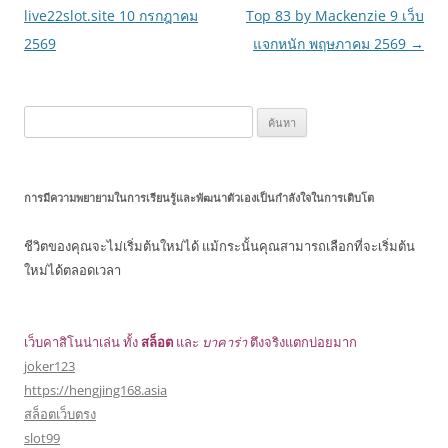
live22slot.site 10 กรกฎาคม
Top 83 by Mackenzie 9 เว็บ
2569
แจกหนัก พฤษภาคม 2569
→
ค้นหา
สำหรับ:
การมีความพยายามในการเรียนรู้และพัฒนาตัวเองเป็นกำลังใจในการเติบโต
ชีวิตของคุณจะไม่เริ่มต้นใหม่ได้ แม้กระนั้นคุณสามารถเลือกที่จะเริ่มต้น
ใหม่ได้ตลอดเวลา
เว็บคาสิโนน่าเล่น ทั้ง
สล็อต
และ
บาคาร่า
ตึงจริงแตกบ่อยมาก
joker123
https://hengjing168.asia
สล็อตเว็บตรง
slot99