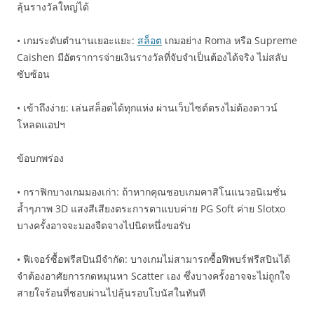
ลุ้นรางวัลใหญ่ได้
• เกมระดับตำนานเยอะแยะ:
สล็อต
เกมอย่าง Roma หรือ Supreme
Caishen มีอัตราการจ่ายเงินรางวัลที่จับจำเป็นต้องได้จริง ไม่สลับ
ซับซ้อน
• เข้าถึงง่าย: เล่นสล็อตได้ทุกแห่ง ผ่านเว็บไซต์ตรงไม่ต้องดาวน์
โหลดแอปฯ
ข้อบกพร่อง
• กราฟิกบางเกมมองเก่า: ถ้าหากคุณชอบเกมคาสิโนแนวอนิเมชั่น
ล้ำๆภาพ 3D แสงสีเสียงตระการตาแบบค่าย PG Soft ค่าย Slotxo
บางครั้งอาจจะมองจืดจางไปนิดหนึ่งขอรับ
• ฟีเจอร์ซื้อฟรีสปินมีจำกัด: บางเกมไม่สามารถซื้อฟีพบร์ฟรีสปินได้
จำต้องอาศัยการกดหมุนหา Scatter เอง ซึ่งบางครั้งอาจจะไม่ถูกใจ
สายใจร้อนที่ชอบผ่านไปลุ้นรอบโบนัสในทันที