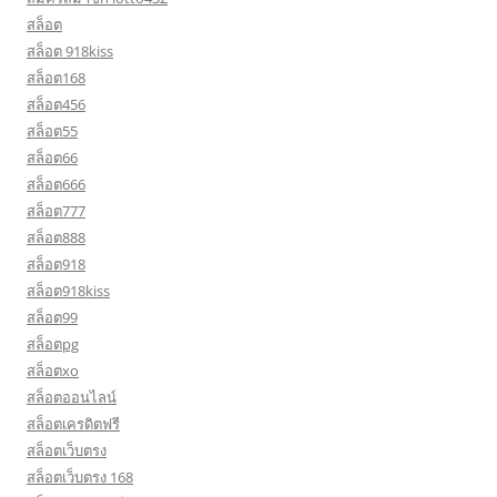
สล็อต
สล็อต 918kiss
สล็อต168
สล็อต456
สล็อต55
สล็อต66
สล็อต666
สล็อต777
สล็อต888
สล็อต918
สล็อต918kiss
สล็อต99
สล็อตpg
สล็อตxo
สล็อตออนไลน์
สล็อตเครดิตฟรี
สล็อตเว็บตรง
สล็อตเว็บตรง 168