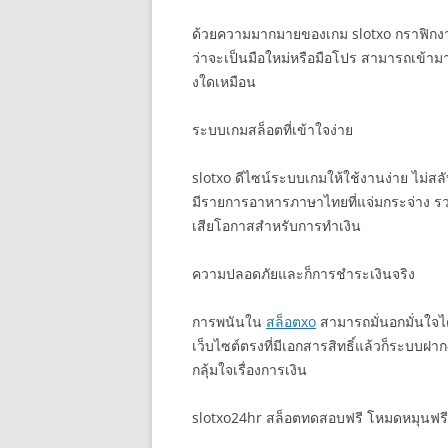
ด้วยความมากมายของเกม slotxo กราฟิกงาม รว
ว่าจะเป็นมือใหม่หรือมือโปร สามารถเข้ามา
งใดเหมือน
ระบบเกมสล็อตที่เข้าใจง่าย
slotxo ดีไซน์ระบบเกมให้ใช้งานง่าย ไม่สลับ
มีรายการอาหารภาษาไทยที่แจ่มกระจ่าง ร
เสียโอกาสสำหรับการทำเงิน
ความปลอดภัยและก็การชำระเงินจริง
การพนันใน
สล็อตxo
สามารถมั่นอกมั่นใจ
เว็บไซต์ตรงที่มีเอกสารสิทธิ์แล้วก็ระบบฝาก
กลุ้มใจเรื่องการเงิน
slotxo24hr สล็อตทดสอบฟรี โหมดหมุนฟร