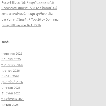
Pussy888play โปรคุ้มทุกวัน เล่นสนุกได้
มากกว่าเดิม สมัครรับ 500 คาสิโนออนไลน์
5ดาว สวรรค์ของนักลงทุน พุซซี่888 เปิด
ประสบการณ์ใหม่ทันที Top 26 by Dominga
pussy888play.me 16 AUG 26
คลังเก็บ
กรกฎาคม 2026
มิถุนายน 2026
พฤษภาคม 2026
เมษายน 2026
มีนาคม 2026
กุมภาพันธ์ 2026
มกราคม 2026
ธันวาคม 2025
พฤศจิกายน 2025
ตุลาคม 2025