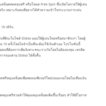
็นสล็อตทดสอบฟรี หรือโหมด Free Spin ซึ่งเปิดโอกาสให้ผู้เล่น
ินจริง เหมาะกับคนที่อยากได้ทำความเข้าใจกระบวนการเล่น
 10 เทิร์น
ที่ดินเว็บไซต์ Slotxo มอบให้ผู้เล่นใหม่หรือสมาชิกเก่า โดยผู้
10 ครั้งโดยไม่จำเป็นที่จะต้องใช้เงินตัวเอง โปรโมชั่นนี้
ือคนที่ต้องการเพิ่มจังหวะชนะรางวัลโดยไม่ต้องลงทุน เครดิต
ารของค่าย Slotxo ได้ทั้งสิ้น
ฟรีหมุนสล็อตเพื่อทดลองฟีเจอร์ใหม่ๆของเกมโดยไม่เสี่ยงเงิน
ตหมุนฟรีช่วยทำให้คุณหมุนสล็อตเพิ่มขึ้นเรื่อยๆ ทำให้มีโอกาส