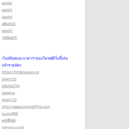
pgslot
pgslot
pgslot
allbet24
pgslot
188betth
เว็บสล็อตและบาคาร่าของโครตดีเว็บนี้เล่น
แล้วรวยจัดๆ
https://918kissauto.io
joker123
หนังชนโรง
sagame
joker123
http://www.movie87hd.com
pussy888
พุซซี่888
sexybaccarat