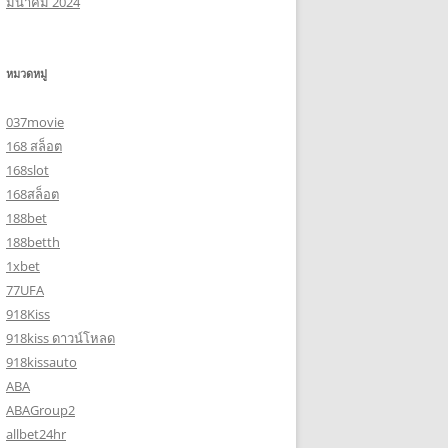
มีนาคม 2024
หมวดหมู่
037movie
168 สล็อต
168slot
168สล็อต
188bet
188betth
1xbet
77UFA
918Kiss
918kiss ดาวน์โหลด
918kissauto
ABA
ABAGroup2
allbet24hr