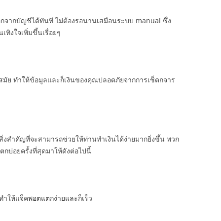
กจากบัญชีได้ทันที ไม่ต้องรอนานเสมือนระบบ manual ซึ่ง
ิงใจเพิ่มขึ้นเรื่อยๆ
้ำสมัย ทำให้ข้อมูลและก็เงินของคุณปลอดภัยจากการเช็ดกจาร
ิ่งสำคัญที่จะสามารถช่วยให้ท่านทำเงินได้ง่ายมากยิ่งขึ้น พวก
อยครั้งที่สุดมาให้ดังต่อไปนี้
ษ ทำให้แจ็คพอตแตกง่ายและก็เร็ว