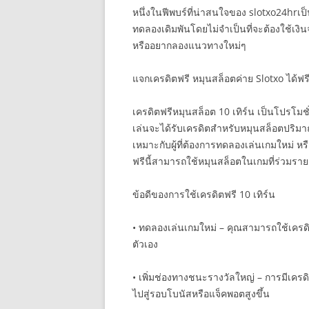
หนึ่งในฟีพบร์ที่น่าสนใจของ slotxo24hrเป
ทดลองเดิมพันโดยไม่จำเป็นที่จะต้องใช้เง
หรืออยากลองแนวทางใหม่ๆ
แจกเครดิตฟรี หมุนสล็อตค่าย Slotxo ได้ฟรี
เครดิตฟรีหมุนสล็อต 10 เทิร์น เป็นโปรโมชั่น
เล่นจะได้รับเครดิตสำหรับหมุนสล็อตปริมาณ 
เหมาะกับผู้ที่ต้องการทดลองเล่นเกมใหม่ หร
ฟรีนี้สามารถใช้หมุนสล็อตในเกมที่ร่วมรายก
ข้อดีของการใช้เครดิตฟรี 10 เทิร์น
• ทดลองเล่นเกมใหม่ – คุณสามารถใช้เครดิต
ตัวเอง
• เพิ่มช่องทางชนะรางวัลใหญ่ – การมีเครดิ
ไปสู่รอบโบนัสหรือแจ็คพอตสูงขึ้น