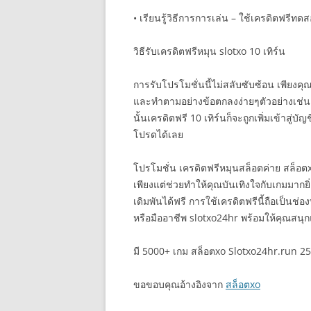
• เรียนรู้วิธีการการเล่น – ใช้เครดิตฟรีท
วิธีรับเครดิตฟรีหมุน slotxo 10 เทิร์น
การรับโปรโมชั่นนี้ไม่สลับซับซ้อน เพียงค
และทำตามอย่างข้อตกลงง่ายๆตัวอย่างเช่น 
นั้นเครดิตฟรี 10 เทิร์นก็จะถูกเพิ่มเข้าสู
โปรดได้เลย
โปรโมชั่น เครดิตฟรีหมุนสล็อตค่าย สล็อตxo
เพียงแต่ช่วยทำให้คุณบันเทิงใจกับเกมมากยิ
เดิมพันได้ฟรี การใช้เครดิตฟรีนี้ถือเป็นช่อง
หรือมืออาชีพ slotxo24hr พร้อมให้คุณสนุก
มี 5000+ เกม สล็อตxo Slotxo24hr.run 25
ขอขอบคุณอ้างอิงจาก
สล็อตxo