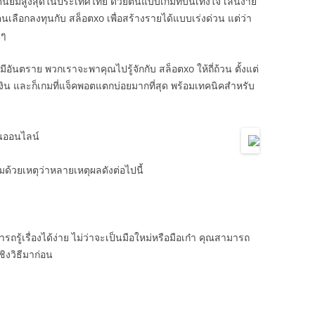
นิยมสูงสุดในประเทศไทย ด้วยต้นแบบเกมที่บันเทิงใจ เล่นง่าย
เลือกลงทุนกับ สล็อตxo เพื่อสร้างรายได้แบบเร่งด่วน แต่ว่า
นๆ
อันตราย พวกเราจะพาคุณไปรู้จักกับ สล็อตxo ให้ถี่ถ้วน ตั้งแต่
ิน และก็เกมที่แจ็คพอตแตกบ่อยมากที่สุด พร้อมเทคนิคสำหรับ
ันออนไลน์
มด้วยเหตุว่าหลายเหตุผลดังต่อไปนี้
รถรู้เรื่องได้ง่าย ไม่ว่าจะเป็นมือใหม่หรือมือเก๋า คุณสามารถ
ชิงวิธีมาก่อน