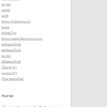
pg slot
pgslot
pg99
https://fullslotpg.us/
live22
หนังชนโรง
https://www.ilike-movie.com
ดูหนังออนไลน์
ดูหนังออนไลน์
pg slot
สล็อตออนไลน์
เว็บบาคาร่า
punpro777
เว็บหวยออนไลน์
เรื่องล่าสุด