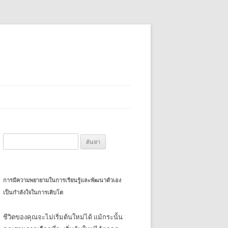
ค้นหา
สำหรับ:
การมีความพยายามในการเรียนรู้และพัฒนาตัวเอง
เป็นกำลังใจในการเติบโต
ชีวิตของคุณจะไม่เริ่มต้นใหม่ได้ แม้กระนั้น