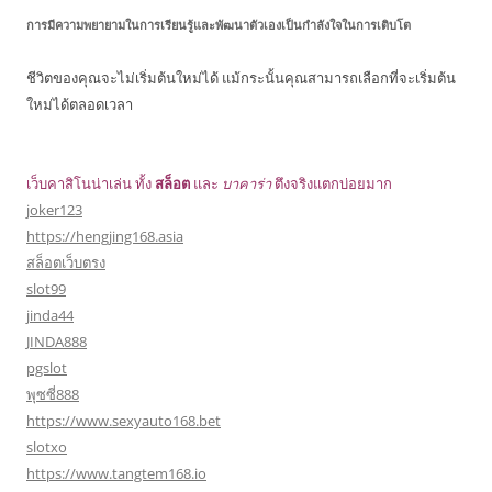
การมีความพยายามในการเรียนรู้และพัฒนาตัวเองเป็นกำลังใจในการเติบโต
ชีวิตของคุณจะไม่เริ่มต้นใหม่ได้ แม้กระนั้นคุณสามารถเลือกที่จะเริ่มต้น
ใหม่ได้ตลอดเวลา
เว็บคาสิโนน่าเล่น ทั้ง
สล็อต
และ
บาคาร่า
ตึงจริงแตกบ่อยมาก
joker123
https://hengjing168.asia
สล็อตเว็บตรง
slot99
jinda44
JINDA888
pgslot
พุซซี่888
https://www.sexyauto168.bet
slotxo
https://www.tangtem168.io