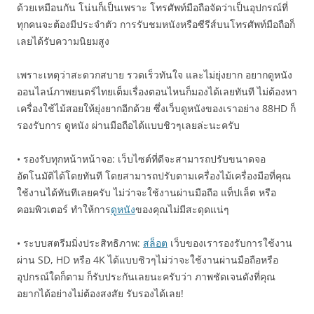
ด้วยเหมือนกัน โน่นก็เป็นเพราะ โทรศัพท์มือถือจัดว่าเป็นอุปกรณ์ที่
ทุกคนจะต้องมีประจำตัว การรับชมหนังหรือซีรีส์บนโทรศัพท์มือถือก็
เลยได้รับความนิยมสูง
เพราะเหตุว่าสะดวกสบาย รวดเร็วทันใจ และไม่ยุ่งยาก อยากดูหนัง
ออนไลน์ภาพยนตร์ไทยเต็มเรื่องตอนไหนก็มองได้เลยทันที ไม่ต้องหา
เครื่องใช้ไม้สอยให้ยุ่งยากอีกด้วย ซึ่งเว็บดูหนังของเราอย่าง 88HD ก็
รองรับการ ดูหนัง ผ่านมือถือได้แบบชิวๆเลยล่ะนะครับ
• รองรับทุกหน้าหน้าจอ: เว็บไซต์ที่ดีจะสามารถปรับขนาดจอ
อัตโนมัติได้โดยทันที โดยสามารถปรับตามเครื่องไม้เครื่องมือที่คุณ
ใช้งานได้ทันทีเลยครับ ไม่ว่าจะใช้งานผ่านมือถือ แท็ปเล็ต หรือ
คอมพิวเตอร์ ทำให้การ
ดูหนัง
ของคุณไม่มีสะดุดแน่ๆ
• ระบบสตรีมมิ่งประสิทธิภาพ:
สล็อต
เว็บของเรารองรับการใช้งาน
ผ่าน SD, HD หรือ 4K ได้แบบชิวๆไม่ว่าจะใช้งานผ่านมือถือหรือ
อุปกรณ์ใดก็ตาม ก็รับประกันเลยนะครับว่า ภาพชัดเจนดังที่คุณ
อยากได้อย่างไม่ต้องสงสัย รับรองได้เลย!