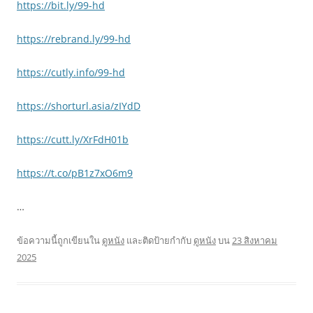
https://bit.ly/99-hd
https://rebrand.ly/99-hd
https://cutly.info/99-hd
https://shorturl.asia/zIYdD
https://cutt.ly/XrFdH01b
https://t.co/pB1z7xO6m9
…
ข้อความนี้ถูกเขียนใน
ดูหนัง
และติดป้ายกำกับ
ดูหนัง
บน
23 สิงหาคม
2025