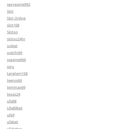
sexygame992
Slot
Slot Online
slot168
Slotxo
slotxo24hr
soibet
sretthi99
ssgame666
ssru
tangtem168
teenoi69
temmax69
texas24
ufa88
Ufa89bet
ufa9
ufabet
ufabetxx