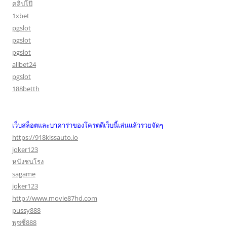
คลิปโป๊
1xbet
pgslot
pgslot
pgslot
allbet24
pgslot
188betth
เว็บสล็อตและบาคาร่าของโครตดีเว็บนี้เล่นแล้วรวยจัดๆ
https://918kissauto.io
joker123
หนังชนโรง
sagame
joker123
http://www.movie87hd.com
pussy888
พุซซี่888