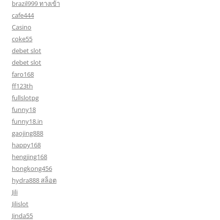
brazil999 ทางเข้า
cafe444
Casino
coke55
debet slot
debet slot
faro168
ff123th
fullslotpg
funny18
funny18.in
gaojing888
happy168
hengjing168
hongkong456
hydra888 สล็อต
Jili
Jilislot
Jinda55