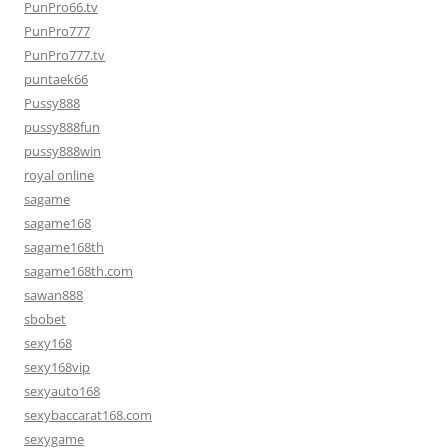
PunPro66.tv
PunPro777
PunPro777.tv
puntaek66
Pussy888
pussy888fun
pussy888win
royal online
sagame
sagame168
sagame168th
sagame168th.com
sawan888
sbobet
sexy168
sexy168vip
sexyauto168
sexybaccarat168.com
sexygame