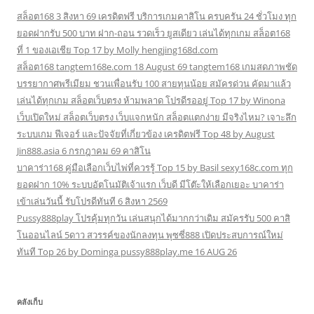
สล็อต168 3 สิงหา 69 เครดิตฟรี บริการเกมคาสิโน ครบครัน 24 ชั่วโมง ทุก
ยอดฝากรับ 500 บาท ฝาก-ถอน รวดเร็ว ยูสเดียว เล่นได้ทุกเกม สล็อต168
ที่ 1 ของเอเชีย Top 17 by Molly hengjing168d.com
สล็อต168 tangtem168e.com 18 August 69 tangtem168 เกมสดภาพชัด
บรรยากาศพรีเมียม ชวนเพื่อนรับ 100 สายทุนน้อย สมัครด่วน คัดมาแล้ว
เล่นได้ทุกเกม สล็อตเว็บตรง ห้ามพลาด โปรดีรออยู่ Top 17 by Winona
เว็บเปิดใหม่ สล็อตเว็บตรง เว็บแจกหนัก สล็อตแตกง่าย มีจริงไหม? เจาะลึก
ระบบเกม ฟีเจอร์ และปัจจัยที่เกี่ยวข้อง เครดิตฟรี Top 48 by August
Jin888.asia 6 กรกฎาคม 69 คาสิโน
บาคาร่า168 คู่มือเลือกเว็บไพ่ที่ควรรู้ Top 15 by Basil sexy168c.com ทุก
ยอดฝาก 10% ระบบอัตโนมัติเจ้าแรก เว็บดี มีโต๊ะให้เลือกเยอะ บาคาร่า
เข้าเล่นวันนี้ รับโปรดีทันที 6 สิงหา 2569
Pussy888play โปรคุ้มทุกวัน เล่นสนุกได้มากกว่าเดิม สมัครรับ 500 คาสิ
โนออนไลน์ 5ดาว สวรรค์ของนักลงทุน พุซซี่888 เปิดประสบการณ์ใหม่
ทันที Top 26 by Dominga pussy888play.me 16 AUG 26
คลังเก็บ