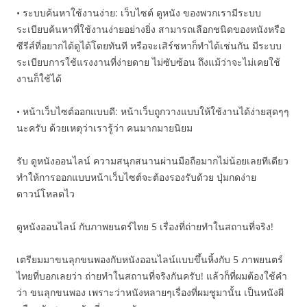
• ระบบค้นหาใช้งานง่าย: เว็บไซต์ ดูหนัง ของพวกเรามีระบบ
ระเบียบค้นหาที่ใช้งานง่ายอย่างยิ่ง สามารถเลือกชนิดของหนังหรือ
ซีรีส์ที่อยากได้ดูได้โดยทันที หรือจะเสิร์ชหาก็ทำได้เช่นกัน มีระบบ
ระเบียบการใช้แรงงานที่ง่ายดาย ไม่ซับซ้อน ถึงแม้ว่าจะไม่เคยใช้
งานก็ใช้ได้
• หน้าเว็บไซต์ออกแบบดี: หน้าเว็บถูกวางแบบให้ใช้งานได้ง่ายสุดๆๆ
นะครับ ด้วยเหตุว่าเรารู้ว่า คนมากมายนิยม
รับ ดูหนังออนไลน์ ความสนุกสนานผ่านมือถือมากไม่น้อยเลยทีเดียว
ทำให้การออกแบบหน้าเว็บไซต์จะต้องรองรับด้วย ปุ่มกดง่าย
ดาวน์โหลดไว
ดูหนังออนไลน์ กับภาพยนตร์ไทย 5 เรื่องที่ถ่ายทำในสถานที่จริง!
เตรียมมาขนลุกขนพองกับหนังออนไลน์แบบขึ้นหิ้งกับ 5 ภาพยนตร์
ไทยที่บอกเลยว่า ถ่ายทำในสถานที่จริงกันครับ! แล้วก็ที่ผมต้องใช้คำ
ว่า ขนลุกขนพอง เพราะว่าหนังหลายๆเรื่องที่ผมชูมานั้น เป็นหนังผี