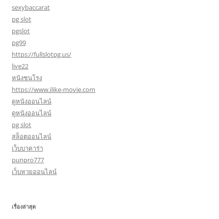
sexybaccarat
pg slot
pgslot
pg99
https://fullslotpg.us/
live22
หนังชนโรง
https://www.ilike-movie.com
ดูหนังออนไลน์
ดูหนังออนไลน์
pg slot
สล็อตออนไลน์
เว็บบาคาร่า
punpro777
เว็บหวยออนไลน์
เรื่องล่าสุด