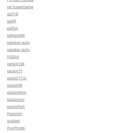
pg SuperGame
pg718
pg99
pgfish
pgheng99
pgjoker auto
pgjoker auto
PGSlot
pgslot168
pgslot77
pgslot77.io
pgslot99
pgslot99.in
pgslotceo
pgslotfish
Pgslotth
pokbet
PunPro66