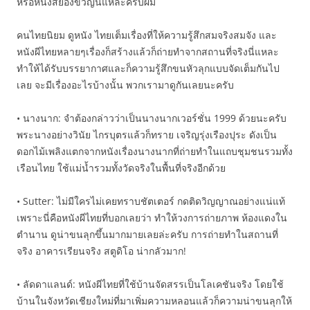
หรือหนังสยองขวัญนี่แหละครับผม
คนไทยนิยม ดูหนัง ไทยเต็มเรื่องที่ให้ความรู้สึกสมจริงสมจัง และ
หนังผีไทยหลายๆเรื่องก็สร้างแล้วก็ถ่ายทำจากสถานที่จริงนี่แหละ
ทำให้ได้รับบรรยากาศและก็ความรู้สึกขนหัวลุกแบบจัดเต็มกันไป
เลย จะมีเรื่องอะไรบ้างนั้น พวกเรามาดูกันเลยนะครับ
• นางนาก: จำต้องกล่าวว่าเป็นนางนากเวอร์ชั่น 1999 ด้วยนะครับ
พระนางอย่างวินัย ไกรบุตรแล้วก็ทราย เจริญรุ่งเรืองปุระ ดังเป็น
ดอกไม้เพลิงแตกจากหนังเรื่องนางนากที่ถ่ายทำในแถบชุมชนรวมทั้ง
เรือนไทย ใช้แม่น้ำรวมทั้งวัดจริงในพื้นที่จริงอีกด้วย
• Sutter: ไม่มีใครไม่เคยทราบชัตเตอร์ กดติดวิญญาณอย่างแน่แท้
เพราะนี่คือหนังผีไทยที่บอกเลยว่า ทำให้วงการถ่ายภาพ ห้องแดงใน
ตำนาน ดูน่าขนลุกขึ้นมากมายเลยล่ะครับ การถ่ายทำในสถานที่
จริง อาคารเรียนจริง สตูดิโอ น่ากลัวมาก!
• ลัดดาแลนด์: หนังผีไทยที่ใช้บ้านจัดสรรเป็นโลเคชันจริง โดยใช้
บ้านในจังหวัดเชียงใหม่ที่มาเพิ่มความหลอนแล้วก็ความน่าขนลุกให้