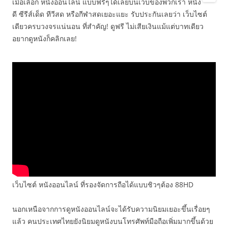
เมื่อเลือก หนังออนไลน์ แบบฟรีๆได้เลยบนเว็บของพวกเรา หนัง
ดี ซีรีส์เด็ด ทีวีสด หรือกีฬาสดเยอะแยะ รับประกันเลยว่า เว็บไซต์
เดียวครบวงจรแน่นอน ที่สำคัญ! ดูฟรี ไม่เสียเงินแม้แต่บาทเดียว
อยากดูหนังก็คลิกเลย!
เว็บไซต์ หนังออนไลน์ ที่รองจัดการถือได้แบบชิวๆต้อง 88HD
นอกเหนือจากการดูหนังออนไลน์จะได้รับความนิยมเยอะขึ้นเรื่อยๆ
แล้ว คนประเทศไทยยังนิยมดูหนังบนโทรศัพท์มือถือเพิ่มมากขึ้นด้วย