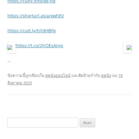
https://cutly.info/88-hd
https://shorturl.asia/xwhEV
https://cutt.ly/trFdHBFg
https://t.co/2JrOEsAnys
…
ข้อความนี้ถูกเขียนใน
ดูหนังออนไลน์
และติดป้ายกำกับ
ดูหนัง
บน
18
สิงหาคม 2025
ค้นหา
สำหรับ: