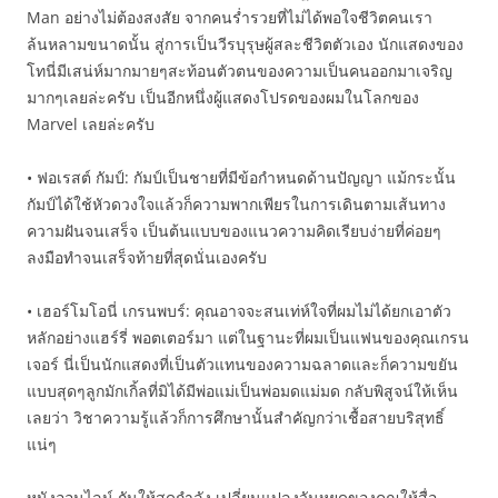
Man อย่างไม่ต้องสงสัย จากคนร่ำรวยที่ไม่ได้พอใจชีวิตคนเรา
ล้นหลามขนาดนั้น สู่การเป็นวีรบุรุษผู้สละชีวิตตัวเอง นักแสดงของ
โทนี่มีเสน่ห์มากมายๆสะท้อนตัวตนของความเป็นคนออกมาเจริญ
มากๆเลยล่ะครับ เป็นอีกหนึ่งผู้แสดงโปรดของผมในโลกของ
Marvel เลยล่ะครับ
• ฟอเรสต์ กัมป์: กัมป์เป็นชายที่มีข้อกำหนดด้านปัญญา แม้กระนั้น
กัมป์ได้ใช้หัวดวงใจแล้วก็ความพากเพียรในการเดินตามเส้นทาง
ความฝันจนเสร็จ เป็นต้นแบบของแนวความคิดเรียบง่ายที่ค่อยๆ
ลงมือทำจนเสร็จท้ายที่สุดนั่นเองครับ
• เฮอร์โมโอนี่ เกรนพบร์: คุณอาจจะสนเท่ห์ใจที่ผมไม่ได้ยกเอาตัว
หลักอย่างแฮร์รี่ พอตเตอร์มา แต่ในฐานะที่ผมเป็นแฟนของคุณเกรน
เจอร์ นี่เป็นนักแสดงที่เป็นตัวแทนของความฉลาดและก็ความขยัน
แบบสุดๆลูกมักเกิ้ลที่มิได้มีพ่อแม่เป็นพ่อมดแม่มด กลับพิสูจน์ให้เห็น
เลยว่า วิชาความรู้แล้วก็การศึกษานั้นสำคัญกว่าเชื้อสายบริสุทธิ์
แน่ๆ
หนังออนไลน์ กันให้สุดกำลัง เปลี่ยนแปลงวันหยุดของคุณให้สื่อ