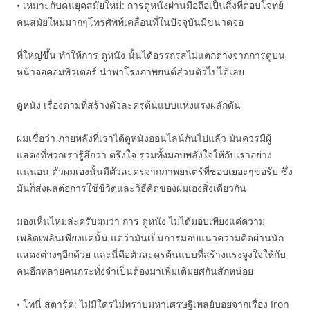
• เหมาะกับคนยุคสมัยใหม่: การดูหนังผ่านมือถือเป็นสิ่งที่ตอบโจทย์
คนสมัยใหม่มากๆโทรศัพท์เคลื่อนที่ในปัจจุบันมีขนาดจอ
ที่ใหญ่ขึ้น ทำให้การ ดูหนัง นั้นได้อรรถรสไม่แตกต่างจากการดูบน
หน้าจอคอมพิวเตอร์ นำพาโรงภาพยนต์ส่วนตัวไปได้เลย
ดูหนัง เรื่องตามที่สร้างตัวละครต้นแบบแห่งแรงผลักดัน
ผมเชื่อว่า ภายหลังที่เราได้ดูหนังออนไลน์กันไปแล้ว มันควรมีผู้
แสดงที่พวกเรารู้สึกว่า ตรึงใจ รวมทั้งมอบพลังใจให้กับเราอย่าง
แน่นอน ตัวผมเองนั้นมีตัวละครจากภาพยนตร์ที่ชอบเยอะๆขอรับ ซึ่ง
มันก็ส่งผลต่อการใช้ชีวิตและวิธีคิดของผมเองสิ่งเดียวกัน
มองเห็นไหมล่ะครับผมว่า การ ดูหนัง ไม่ได้มอบเพียงแค่ความ
เพลิดเพลินเพียงแค่นั้น แต่ว่ามันเป็นการมอบแนวความคิดผ่านนัก
แสดงต่างๆอีกด้วย และนี่คือตัวละครต้นแบบที่สร้างแรงจูงใจให้กับ
คนอีกหลายคนกระทั่งจำเป็นต้องมาเพิ่มเติมยศกันสักหน่อย
• โทนี่ สตาร์ค: ไม่มีใครไม่ทราบมหาเศรษฐีเพลย์บอยจากเรื่อง Iron