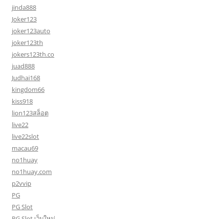
jinda888
Joker123
joker123auto
joker123th
jokers123th.co
juad888
Judhai168
kingdom66
kiss918
lion123สล็อต
live22
live22slot
macau69
no1huay
no1huay.com
p2vvip
PG
PG Slot
PG Slot เว็บใหม่