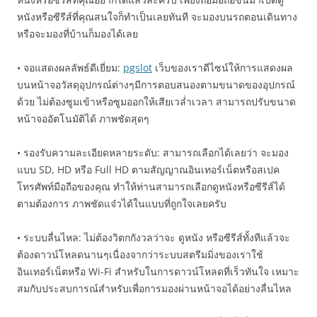
หนังหรือซีรีส์ที่คุณสนใจก็ทำเป็นเลยทันที จะมองบนรถตอนเดินทาง
หรือจะมองที่บ้านก็มองได้เลย
• จอแสดงผลลัพธ์ดีเยี่ยม:
pgslot
เว็บของเราดีไซน์ให้การแสดงผล
บนหน้าจอวัสดุอุปกรณ์ต่างๆมีการตอบสนองตามขนาดของอุปกรณ์
ด้วย ไม่ต้องซูมเข้าหรือซูมออกให้เสียเวล่ำเวลา สามารถปรับขนาด
หน้าจออัตโนมัติได้ ภาพชัดสุดๆ
• รองรับความละเอียดหลายระดับ: สามารถเลือกได้เลยว่า จะมอง
แบบ SD, HD หรือ Full HD ตามสัญญาณอินเทอร์เน็ตหรือสเปค
โทรศัพท์มือถือของคุณ ทำให้ท่านสามารถเลือกดูหนังหรือซีรีส์ได้
ตามต้องการ ภาพชัดแจ๋วได้ในแบบที่ถูกใจเลยครับ
• ระบบลื่นไหล: ไม่ต้องวิตกกังวลว่าจะ ดูหนัง หรือซีรีส์ทั้งทีแล้วจะ
ต้องดาวน์โหลดนานๆเนื่องจากว่าระบบสตรีมมิ่งของเราใช้
อินเทอร์เน็ตหรือ Wi-Fi สำหรับในการดาวน์โหลดที่เร็วทันใจ เหมาะ
สมกับประสบการณ์สำหรับเพื่อการมองผ่านหน้าจอได้อย่างลื่นไหล