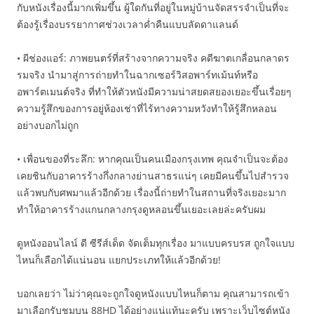
กับหนังเรื่องนี้มากเพิ่มขึ้น ผู้ใดกันที่อยู่ในหมู่บ้านจัดสรรจำเป็นที่จะ
ต้องรู้เรื่องบรรยากาศช่วงเวลาค่ำคืนแบบลัดดาแลนด์
• ผีช่องแอร์: ภาพยนตร์ที่สร้างจากความจริง คดีฆาตเกลื่อนกลาดร
รมจริง นำมาสู่การถ่ายทำในฉากเซอร์วิสอพาร์ทเม้นท์หรือ
อพาร์ตเมนต์จริง ที่ทำให้ตัวหนังมีความน่าสยดสยองเยอะขึ้นเรื่อยๆ
ความรู้สึกของการอยู่ห้องเช่าที่ไร้ทางความหวังทำให้รู้สึกหลอน
อย่างบอกไม่ถูก
• เพื่อนของที่ระลึก: หากคุณเป็นคนเมืองกรุงเทพ คุณจำเป็นจะต้อง
เคยชินกับอาคารร้างกึ่งกลางย่านสาธรแน่ๆ เคยมีคนขึ้นไปสำรวจ
แล้วพบกับศพมาแล้วอีกด้วย เรื่องนี้ถ่ายทำในสถานที่จริงเยอะมาก
ทำให้อาคารร้างแกนกลางกรุงดูหลอนขึ้นเยอะเลยล่ะครับผม
ดูหนังออนไลน์ ดี ซีรีส์เด็ด จัดเต็มทุกเรื่อง มาแบบครบรส ถูกใจแบบ
ไหนก็เลือกได้แน่นอน แยกประเภทให้แล้วอีกด้วย!
บอกเลยว่า ไม่ว่าคุณจะถูกใจดูหนังแบบไหนก็ตาม คุณสามารถเข้า
มาเลือกรับชมบน 88HD ได้อย่างแน่แท้นะครับ เพราะเว็บไซต์หนัง