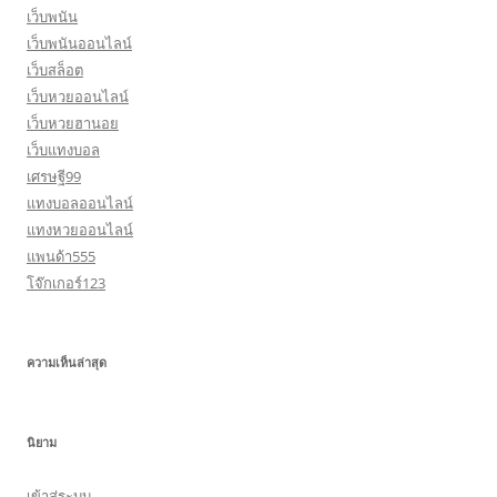
เว็บพนัน
เว็บพนันออนไลน์
เว็บสล็อต
เว็บหวยออนไลน์
เว็บหวยฮานอย
เว็บแทงบอล
เศรษฐี99
แทงบอลออนไลน์
แทงหวยออนไลน์
แพนด้า555
โจ๊กเกอร์123
ความเห็นล่าสุด
นิยาม
เข้าสู่ระบบ