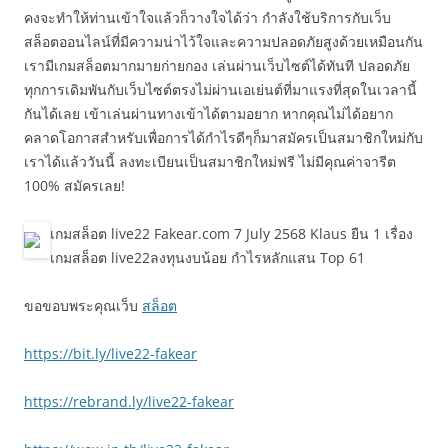
คงจะทำให้ท่านเข้าใจแล้วก็วางใจได้ว่า กำลังใช้บริการกับเว็บ
สล็อตออนไลน์ที่มีความน่าไว้ใจและความปลอดภัยสูงด้วยเหมือนกัน
เรามีเกมสล็อตมากมายก่ายกอง เล่นผ่านเว็บไซต์ได้ทันที ปลอดภัย
ทุกการเดิมพันกับเว็บไซต์ตรงไม่ผ่านเอเย่นต์ที่มาแรงที่สุดในเวลานี้
กันได้เลย เข้าเล่นผ่านทางเข้าได้ตามอยาก หากคุณไม่ได้อยาก
คลาดโอกาสสำหรับเพื่อการได้กำไรดีๆก็มาสมัครเป็นสมาชิกใหม่กับ
เราได้แล้ววันนี้ ลงทะเบียนเป็นสมาชิกใหม่ฟรี ไม่มีคุณค่าจารีต
100% สมัครเลย!
เกมสล็อต live22 Fakear.com 7 July 2568 Klaus ยืน 1 เรื่อง
เกมสล็อต live22ลงทุนงบน้อย กำไรหลักแสน Top 61
ขอขอบพระคุณเว็บ
สล็อต
https://bit.ly/live22-fakear
https://rebrand.ly/live22-fakear