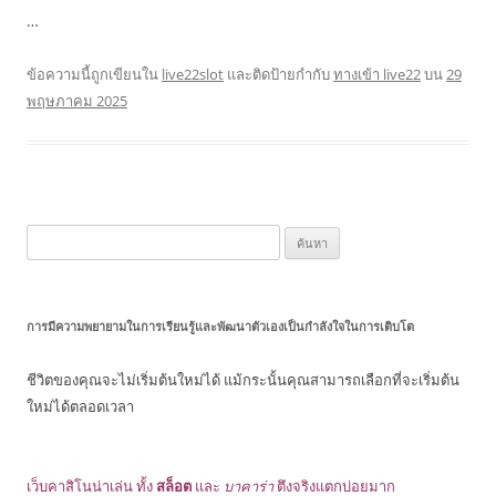
…
ข้อความนี้ถูกเขียนใน
live22slot
และติดป้ายกำกับ
ทางเข้า live22
บน
29
พฤษภาคม 2025
ค้นหา
สำหรับ:
การมีความพยายามในการเรียนรู้และพัฒนาตัวเองเป็นกำลังใจในการเติบโต
ชีวิตของคุณจะไม่เริ่มต้นใหม่ได้ แม้กระนั้นคุณสามารถเลือกที่จะเริ่มต้น
ใหม่ได้ตลอดเวลา
เว็บคาสิโนน่าเล่น ทั้ง
สล็อต
และ
บาคาร่า
ตึงจริงแตกบ่อยมาก