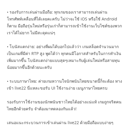
• รองรับการเล่นผ่านมือถือ: ทุกเกมของเราสามารถเล่นผ่าน
โทรศัพท์เคลื่อนที่ได้เลยคะครับ ไม่ว่าจะใช้ iOS หรือใช้ Android
ก็ตาม มือถือรุ่นใหม่หรือรุ่นเก่าก็สามารถเข้าใช้งานเว็บไซต์ของพวก
เราได้ไม่ยาก ไม่มีสะดุดแน่ๆ
• โบนัสแตกง่าย: อย่างที่ผมได้บอกไปแล้วว่า เกมสล็อตจำนวนมาก
เป็นเกมที่มีค่า RTP สูง พูดได้ว่า ทุกคนมีโอกาสสำหรับในการทำเงิน
เพิ่มมากขึ้น โบนัสแตกง่ายแบบสุดๆเหมาะกับผู้เล่นใหม่หรือสายทุน
น้อยมากขึ้นอีกด้วยนะครับ
• ระบบภาษาไทย: ค่ายเกมหวานใจนักพนันไทยขนาดนี้ก็จะต้อง ทาง
เข้า live22 นี่แหละขอรับ UI ใช้งานง่าย เมนูภาษาไทยครบ
รองรับการใช้งานของนักพนันชาวไทยได้อย่างแน่แท้ เกมถูกจริตคน
ไทยอีกด้วยครับ จำต้องมาทดลองกันแล้ว!
เสนอแนะกระบวนการเข้าเล่นผ่าน live22 ด้วยมือถือแบบง่ายๆ