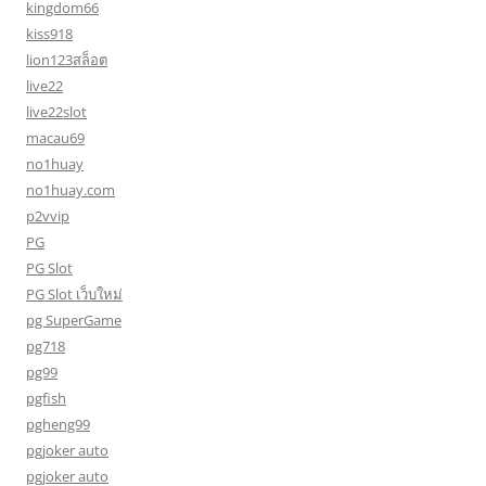
kingdom66
kiss918
lion123สล็อต
live22
live22slot
macau69
no1huay
no1huay.com
p2vvip
PG
PG Slot
PG Slot เว็บใหม่
pg SuperGame
pg718
pg99
pgfish
pgheng99
pgjoker auto
pgjoker auto