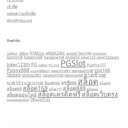
เข้าฟีด
แสดงความเห็นฟีด
WordPress.org
ป้ายกำกับ
918Kiss
allbet24hr
faro168
168slot
188bet
alot666
fullslotpg
funny18
happy168
jinda55
hengjing168
Joker123
joker123auto
PGSlot
Joker123th
PG
PunPro777
pgfish
PG Slot
Pussy888
slot168
sexyauto168
pussy888win
sagame168th
Slotxo
ทางเข้าpg
slotxo24hr
tangtem168
temmax69
สล็อต
บาคาร่า
พุซซี่888
บาคาร่า168
ปั่นแตก66
สล็อต66
สล็อต168
สล็อต888
สล็อต99
สล็อต777
สล็อตpg
สล็อตเครดิตฟรี
สล็อตเว็บตรง
สล็อตออนไลน์
โจ๊กเกอร์123
แทงบอลออนไลน์