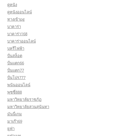
ดูหนัง
ดูหนังออนไลน์
ทางเข้าpg
บาคาร่า
บาคาร่า168
บาคาร่าออนไลน์
บุหรีไฟฟ้า
ปั่นสล็อต
ปั่นแตก66
ปั่นแตก77
ปั่นโปร777
พนันออนไลน์
พุซซี่888
มหาวิทยาลัยราชภัฏ
มหาวิทยาลัยสวนสุนันทา
มันนี่เกม
มาเก๊า69
ยูฟ่า
ยูฟ่าเบท