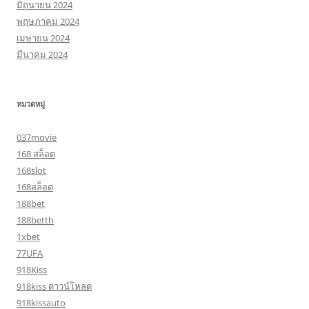
มิถุนายน 2024
พฤษภาคม 2024
เมษายน 2024
มีนาคม 2024
หมวดหมู่
037movie
168 สล็อต
168slot
168สล็อต
188bet
188betth
1xbet
77UFA
918Kiss
918kiss ดาวน์โหลด
918kissauto