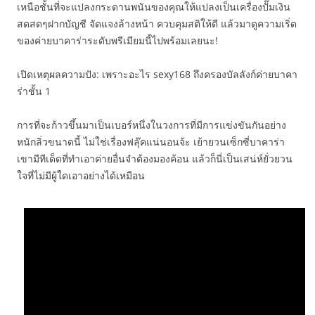
เหนือชั้นที่จะแปลงกระดานพนันของคุณให้แปลงเป็นเครื่องปั๊มเงิน
สดสดๆฝากบัญชี จัดแจงล้างหน้า ควบคุมสติให้ดี แล้วมาดูความเริ่ด
ของค่ายบาคาร่าระดับพรีเมียมนี้ไปพร้อมเลยนะ!
เปิดเหตุผลความปัง: เพราะอะไร sexy168 ถึงครองบัลลังก์ค่ายบาคา
ร่าชั้น 1
การที่จะก้าวขึ้นมาเป็นเบอร์หนึ่งในวงการที่มีการแข่งขันกันอย่าง
หนักลิ่วขนาดนี้ ไม่ใช่เรื่องฟลุ๊คแน่นอนจ้ะ เย้ายวนเซ็กซี่บาคาร่า
เขามีทีเด็ดที่ทำเอาค่ายอื่นจำต้องมองค้อน แล้วก็นี่เป็นเสน่ห์ยั่วยวน
ใจที่ไม่มีผู้ใดเอาอย่างได้เหมือน