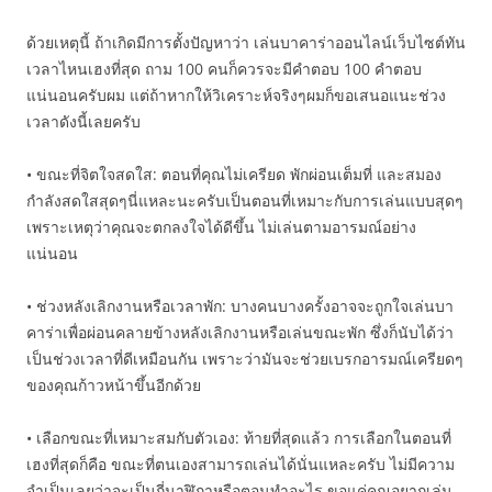
ด้วยเหตุนี้ ถ้าเกิดมีการตั้งปัญหาว่า เล่นบาคาร่าออนไลน์เว็บไซต์ทัน
เวลาไหนเฮงที่สุด ถาม 100 คนก็ควรจะมีคำตอบ 100 คำตอบ
แน่นอนครับผม แต่ถ้าหากให้วิเคราะห์จริงๆผมก็ขอเสนอแนะช่วง
เวลาดังนี้เลยครับ
• ขณะที่จิตใจสดใส: ตอนที่คุณไม่เครียด พักผ่อนเต็มที่ และสมอง
กำลังสดใสสุดๆนี่แหละนะครับเป็นตอนที่เหมาะกับการเล่นแบบสุดๆ
เพราะเหตุว่าคุณจะตกลงใจได้ดีขึ้น ไม่เล่นตามอารมณ์อย่าง
แน่นอน
• ช่วงหลังเลิกงานหรือเวลาพัก: บางคนบางครั้งอาจจะถูกใจเล่นบา
คาร่าเพื่อผ่อนคลายข้างหลังเลิกงานหรือเล่นขณะพัก ซึ่งก็นับได้ว่า
เป็นช่วงเวลาที่ดีเหมือนกัน เพราะว่ามันจะช่วยเบรกอารมณ์เครียดๆ
ของคุณก้าวหน้าขึ้นอีกด้วย
• เลือกขณะที่เหมาะสมกับตัวเอง: ท้ายที่สุดแล้ว การเลือกในตอนที่
เฮงที่สุดก็คือ ขณะที่ตนเองสามารถเล่นได้นั่นแหละครับ ไม่มีความ
จำเป็นเลยว่าจะเป็นกี่นาฬิกาหรือตอนทำอะไร ขอแค่คุณอยากเล่น