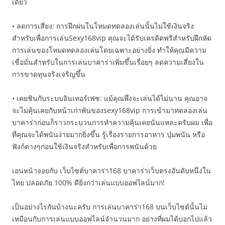
เดียว
• ลดการเสี่ยง: การฝึกฝนในโหมดทดลองเล่นนั้นไม่ใช้เงินจริง
สำหรับเพื่อการเล่นSexy168vip คุณจะได้รับเครดิตฟรีสำหรับฝึกหัด
การเล่นของโหมดทดลองเล่นโดยเฉพาะอย่างยิ่ง ทำให้คุณมีความ
เชื่อมั่นสำหรับในการเล่นบาคาร่าเพิ่มขึ้นเรื่อยๆ ลดความเสี่ยงใน
การขาดทุนจริงเจริญขึ้น
• เคยชินกับระบบอินเทอร์เฟซ: แม้คุณพึ่งจะเล่นได้ไม่นาน คุณอาจ
จะไม่คุ้นเคยกับหน้าเก่าพันของsexy168vip การเข้ามาทดลองเล่น
บาคาร่าก่อนก็ราวกระบวนการทำความคุ้นเคยนั่นแหละครับผม เพื่อ
ที่คุณจะได้พนันง่ายมากยิ่งขึ้น รู้เรื่องรายการอาหาร ปุ่มพนัน หรือ
ฟังก์ต่างๆก่อนใช้เงินจริงสำหรับเพื่อการพนันด้วย
เอนหน้าจอยกับ เว็บไซต์บาคาร่า168 บาคาร่าเว็บตรงอันดับหนึ่งใน
ไทย ปลอดภัย 100% ดียิ่งกว่าเล่นแบบออฟไลน์มาก!
เป็นอย่างไรกันบ้างนะครับ การเล่นบาคาร่า168 บนเว็บไซต์นั้นไม่
เหมือนกับการเล่นแบบออฟไลน์จำนวนมาก อย่างที่ผมได้บอกไปแล้ว