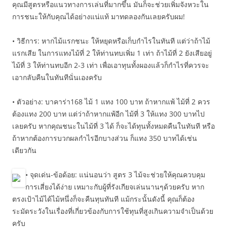
คุณมีสูตรหรือแนวทางการเล่นที่มากขึ้น มันก็จะช่วยเพิ่มจังหวะใน
การชนะให้กับคุณได้อย่างแน่แท้ มาทดลองกันเลยครับผม!
• วิธีการ: หากไม้แรกชนะ ให้หยุดหรือเก็บกำไรในทันที แต่ว่าถ้าไม้
แรกเสีย ในการแทงไม้ที่ 2 ให้ท่านทบเพิ่ม 1 เท่า ถ้าไม้ที่ 2 ยังเสียอยู่
ไม้ที่ 3 ให้ท่านทบอีก 2-3 เท่า เพื่อเอาทุนทั้งผองแล้วก็กำไรที่ควรจะ
เอากลับคืนในทันทีนั่นเองครับ
• ตัวอย่าง: บาคาร่า168 ไม้ 1 แทง 100 บาท ถ้าหากแพ้ ไม้ที่ 2 ควร
ต้องแทง 200 บาท แต่ว่าถ้าหากแพ้อีก ไม้ที่ 3 ให้แทง 300 บาทไป
เลยครับ หากคุณชนะในไม้ที่ 3 ได้ ก็จะได้ทุนทั้งหมดคืนในทันที หรือ
ถ้าหากต้องการบวกผลกำไรอีกบางส่วน ก็แทง 350 บาทได้เช่น
เดียวกัน
• จุดเด่น-ข้อด้อย: แน่นอนว่า สูตร 3 ไม้จะช่วยให้คุณควบคุม
การเสี่ยงได้ง่าย เหมาะกับผู้ที่รังเกียจเล่นนานๆด้วยครับ หาก
ตรงเป้าไม้ได้ไม้หนึ่งก็จะคืนทุนทันที แม้กระนั้นดังนี้ คุณก็ต้อง
ระมัดระวังในเรื่องที่เกี่ยวข้องกับการใช้ทุนที่สูงเกินความจำเป็นด้วย
ครับ