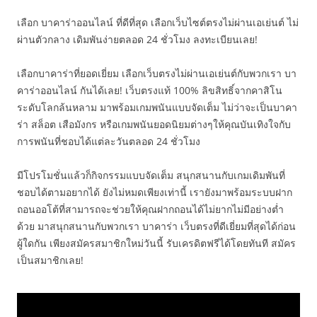
เลือก บาคาร่าออนไลน์ ที่ดีที่สุด เลือกเว็บไซต์ตรงไม่ผ่านเอเย่นต์ ไม่
ผ่านตัวกลาง เดิมพันง่ายตลอด 24 ชั่วโมง ลงทะเบียนเลย!
เลือกบาคาร่าที่ยอดเยี่ยม เลือกเว็บตรงไม่ผ่านเอเย่นต์กับพวกเรา บา
คาร่าออนไลน์ กันได้เลย! เว็บตรงแท้ 100% ลิขสิทธิ์จากคาสิโน
ระดับโลกล้นหลาม มาพร้อมเกมพนันแบบจัดเต็ม ไม่ว่าจะเป็นบาคา
ร่า สล็อต เสือมังกร หรือเกมพนันยอดนิยมต่างๆให้คุณบันเทิงใจกับ
การพนันที่ชอบได้แต่ละวันตลอด 24 ชั่วโมง
มีโปรโมชั่นแล้วก็กิจกรรมแบบจัดเต็ม สนุกสนานกับเกมเดิมพันที่
ชอบได้ตามอยากได้ ยังไม่หมดเพียงเท่านี้ เรายังมาพร้อมระบบฝาก
ถอนออโต้ที่สามารถจะช่วยให้คุณฝากถอนได้ไม่ยากไม่มีอย่างต่ำ
ด้วย มาสนุกสนานกับพวกเรา บาคาร่า เว็บตรงที่ดีเยี่ยมที่สุดได้ก่อน
ผู้ใดกัน เพียงสมัครสมาชิกใหม่วันนี้ รับเครดิตฟรีได้โดยทันที สมัคร
เป็นสมาชิกเลย!