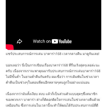
แชร์ประสบการณ์การเล่น บาคาร่า168 เวลากลางคืน มาดูกันเลย!
บอกเลยว่า นี่เป็นการเขียนเรื่องบาคาร่า168 ที่รื่นเริงสุดๆเลยล่ะนะ
ครับ เนื่องจากเราจะพาคุณมารับประสบการณ์การเล่นบาคาร่า168
ไม่มีขั้นต่ำ ในยามค่ำคืนกันครับ ผมเชื่อว่า การเดิมพันในช่วงเวลา
ค่ำคืนเป็นช่วงๆในตอนที่คนอีกหลายๆคนถูกใจอย่างแน่นอน
เนื่องจากว่ามันทั้งเงียบ สงบ แล้วก็เป็นส่วนตัวแบบสุดๆซึ่งสมาชิก
ของพวกเรา บาคาร่า ต่างก็ติดอกติดใจการเล่นในช่วงกลางคืนด้วย
เหมือนกัน ซึ่งการเล่นในเวลานี้จะทำให้คุณได้รับประสบการณ์ที่ดี