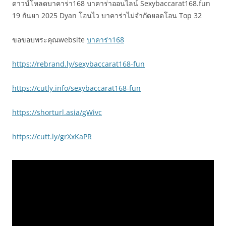
ดาวน์โหลดบาคาร่า168 บาคาร่าออนไลน์ Sexybaccarat168.fun
19 กันยา 2025 Dyan โอนไว บาคาร่าไม่จำกัดยอดโอน Top 32
ขอขอบพระคุณwebsite
บาคาร่า168
https://rebrand.ly/sexybaccarat168-fun
https://cutly.info/sexybaccarat168-fun
https://shorturl.asia/gWivc
https://cutt.ly/grXxKaPR