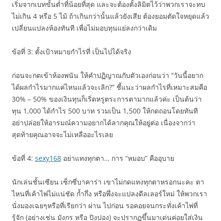
เริ่มจากเบทขั้นต่ำที่น้อยที่สุด และจะต้องตั้งลิมิตไว้ว่าพวกเราจะทบ
ไม่เกิน 4 หรือ 5 ไม้ ถ้าเกินกว่านั้นแล้วยังเสีย ต้องยอมตัดใจหยุดแล้ว
เปลี่ยนแปลงห้องทันที เพื่อไม่มอบทุนแย่ลงกว่าเดิม
ข้อที่ 3: ตั้งเป้าหมายกำไรที่ เป็นไปได้จริง
ก่อนจะกดเข้าห้องพนัน ให้คำปฏิญาณกับตัวเองก่อนว่า “วันนี้อยาก
ได้ผลกำไรมากแค่ไหนแล้วจะเลิก?” ชี้แนะว่าผลกำไรที่เหมาะสมคือ
30% – 50% ของเงินทุนก็เริ่ดหรูตระการตามากแล้วค่ะ เป็นต้นว่า
ทุน 1,000 ได้กำไร 500 บาท รวมเป็น 1,500 ให้กดถอนโดยทันที
อย่าปล่อยให้อารมณ์ความอยากได้ลากคุณให้อยู่ต่อ เนื่องจากว่า
สุดท้ายคุณอาจจะไม่เหลืออะไรเลย
ข้อที่ 4:
sexy168
อย่าแทงทุกตา… การ “หมอบ” คืออุบาย
นักเล่นชั้นเซียน เซ็กซี่บาคาร่า เขาไม่กดแทงทุกตาหรอกนะคะ ตา
ไหนที่เค้าไพ่ไม่แน่ชัด ก้ำกึ่ง หรือพึ่งจะแปลงดีลเลอร์ใหม่ ให้พวกเรา
นั่งมองเฉยๆหรือที่เรียกว่า ผ่าน ไปก่อน รอคอยจนกระทั่งเค้าไพ่ที่
รู้จัก (อย่างเช่น มังกร หรือ ปิงปอง) จะปรากฏขึ้นมาเด่นค่อยใส่เงิน