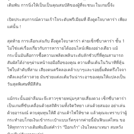
เดิมพัน การนิ่งให้เป็นเป็นคุณสมบัติของผู้ที่จะชนะในเกมนี้จ้ะ
เปิดประสบการณ์ความเร้าใจระดับพรีเมียมที่ ดึงดูดใจบาคาร่า เพียง
แค่นั้น !
สุดท้าย การเลือกเล่นกับ ดึงดูดใจบาคาร่า ค่ายเซ็กซี่บาคาร่า ชั้น 1
ไม่ใช่แค่เรื่องเกี่ยวกับการหารายได้ออนไลน์เพียงอย่างเดียว แม้
กระนั้นมันคือการซื้อความเพลิดเพลินระดับลักชัวปรี่ที่คุณสามารถ
สัมผัสได้ง่ายๆผ่านหน้าจอมือถือของคุณ ความตื่นเต้นในวินาทีที่ลุ้น
ไพ่ใบลำดับที่สาม เสียงดนตรีคลอเคล้าเบาๆและรอยยิ้มติดตรึงใจจา
กดีลเลอร์สาวสวย มันช่วยแต่งแต้มวันน่าระอาของคุณให้แปลงเป็น
วันสุดพิเศษที่มีสีสัน
แม้กระนั้นอย่าลืมนะจ๊ะสาวๆชายหนุ่มๆสายเสี่ยงดวง เซ็กซี่บาคาร่า
เป็นเกมที่ขับเคลื่อนด้วยสถิติรวมทั้งจิตวิทยา เล่นด้วยสมอง อย่าเล่น
ด้วยอารมณ์ ควบคุมทุนให้ดี อ่านเค้าไพ่ให้ขาด แล้วคุณจะทราบว่าผู้
กระทำอบโกยเงินเข้ากระเป๋าแบบเริ่ดๆจากค่ายนี้มันฟินแค่ไหน ขอ
ให้ทุกการวางเดิมพันมีแต่คำว่า “ป๊อกเก้า” เงินไหลมาเทมา สมหวัง