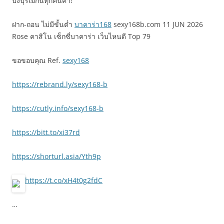
ปังปุริเย่กันทุกคนค่า!
ฝาก-ถอน ไม่มีขั้นต่ำ
บาคาร่า168
sexy168b.com 11 JUN 2026
Rose คาสิโน เซ็กซี่บาคาร่า เว็บไหนดี Top 79
ขอขอบคุณ Ref.
sexy168
https://rebrand.ly/sexy168-b
https://cutly.info/sexy168-b
https://bitt.to/xi37rd
https://shorturl.asia/Yth9p
https://t.co/xH4t0g2fdC
…