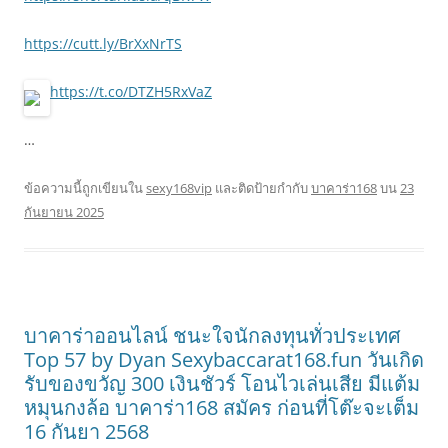
https://cutt.ly/BrXxNrTS
https://t.co/DTZH5RxVaZ
…
ข้อความนี้ถูกเขียนใน
sexy168vip
และติดป้ายกำกับ
บาคาร่า168
บน
23
กันยายน 2025
บาคาร่าออนไลน์ ชนะใจนักลงทุนทั่วประเทศ
Top 57 by Dyan Sexybaccarat168.fun วันเกิด
รับของขวัญ 300 เงินชัวร์ โอนไวเล่นเสีย มีแต้ม
หมุนกงล้อ บาคาร่า168 สมัคร ก่อนที่โต๊ะจะเต็ม
16 กันยา 2568