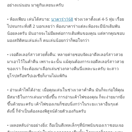
อย่างแน่นอน มาดูกันเลยนะครับ
• ห้องเพียบ เล่นได้สบาย:
บาคาร่า168
ช่วงเวลาตั้งแต่ 4-5 ทุ่ม เรื่อย
ไปจนกระทั่งตี 2 บอกเลยว่า ห้องบาคาร่าแต่ละห้องจะมีนักเดิมพัน
น้อยลงครับ มันอาจจะไม่มีผลต่อการเดิมพันของคุณ แต่หากคุณชอบ
มองสถิติคนเล่นล่ะก็ คนเล่นน้อยกว่าก็พอใจกว่า
• เจอดีลเลอร์สาวสวยทั้งคืน: หลายค่ายชอบจัดเอาดีลเลอร์สาวสวย
มาเอาไว้ในค่ำคืน เพราะฉะนั้น แม้คุณต้องการเจอดีลเลอร์สาวสวย
ของเรา ก็จะต้องมาเลือกเล่นช่วงกลางคืนนี่แหละนะครับ จะสาว
ยุโรปหรือทวีปเอเชียก็งามไม่แพ้กัน
• อ่านเค้าไพ่ได้ง่าย: เมื่อคุณเล่นในช่วงเวลาค่ำคืน มันก็จะก่อให้คุณ
มีสมาธิในการเล่นมากยิ่งขึ้น การอ่านเค้าไพ่ของคุณ ก็จะง่ายมากยิ่ง
ขึ้นด้วยนะครับ เค้าไพ่ของเกมก็ชอบนิ่งกว่าในระยะเวลาอื่นๆแต่
ดังนี้ ก็จำเป็นต้องลองพิสูจน์ด้วยตัวเองกันครับ
• เผลอหลับง่ายอย่างยิ่ง: ถือเป็นดีเทลเล็กๆที่นักพนันของเราชอบเจอ