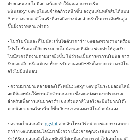
ฝากถอนแบบไม่มีอย่างน้อย ทำให้คุณสามารถเริ่ม
พนันsexy168vipในงบจำกัดก้าวหน้าขึ้น ลงทุนเล่นหลักสิบได้แบบ
ชิวๆต่างจากคาสิโนจริงที่อาจมีอย่างน้อยสำหรับในการเดิมพันสูง
ขึ้นยิ่งกว่าหลายเท่าตัว
• โปรโมชั่นและก็โบนัส: เว็บไซต์บาคาร่า168ของพวกเรามาพร้อม
โปรโมชั่นและก็กิจกรรมมากไม่น้อยเลยทีเดียว ช่วยทำให้คุณรับ
โบนัสเครดิตง่ายดายมากยิ่งขึ้น ไม่ว่าจะเป็นการฝากรับโบนัส การ
รับยอดเสีย หรือแม้กระทั้งการรับค่าคอมมิชชันก็สบายกว่า คาสิโน
จริงไม่มีแน่นอน
• ความมากมายหลายของโต๊ะพนัน: Sexy168vipในระบบออนไลน์
จะมีห้องพนันให้ท่านเลิกจำนวนมาก ซึ่งจะแบ่งตามงบประมาณ
สำหรับเพื่อการเล่นบาคาร่า168 ส่วนคาสิโนจริงจะมีปริมาณโต๊ะ
มากน้อยขนาดไหนนั้น ก็ขึ้นกับขนาดของคาสิโนด้วยนั่นเอง
• ความเป็นส่วนตัว:
pgslot
สายอินโทรเวิร์ตน่าจะชอบการเล่นบา
คาร่า168แบบออนไลน์มากยิ่งกว่า เนื่องจากคุณจะเล่นบาคา
ร่า168แบบส่วนตัวได้เลยทันที ไม่เหมือนกับการเข้าไปเล่นในคาสิ