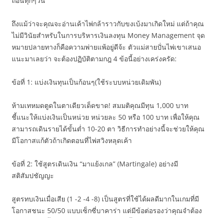
ถอนทุกๆวัน
ถึงแม้ว่าจะคุณจะอ่านเค้าไพ่กล้าราวกับขงเบ้งมาเกิดใหม่ แต่ถ้าคุณ
ไม่มีวินัยสำหรับในการบริหารเงินลงทุน Money Management จุด
หมายปลายทางก็คือความพ่ายแพ้อยู่ดีจ้ะ ตัวแม่สายปั่นไพ่เขาเสนอ
แนะมาเลยว่า จะต้องปฏิบัติตามกฎ 4 ข้อนี้อย่างเคร่งครัด:
ข้อที่ 1: แบ่งเงินทุนเป็นก้อนๆ(ใช้ระบบหน่วยเดิมพัน)
ห้ามเทหมดตูดในตาเดียวเด็ดขาด! สมมติคุณมีทุน 1,000 บาท
ชี้แนะให้แบ่งเงินเป็นหน่วย หน่วยละ 50 หรือ 100 บาท เพื่อให้คุณ
สามารถเดินรายได้ขั้นต่ำ 10-20 ตา วิธีการทำอย่างนี้จะช่วยให้คุณ
มีโอกาสแก้ตัวถ้าเกิดตอนที่ไพ่สวิงหลุดเค้า
ข้อที่ 2: ใช้สูตรเดินเงิน “มาแย้งเกล” (Martingale) อย่างมี
สติสัมปชัญญะ
สูตรทบเงินเมื่อเสีย (1 -2 -4 -8) เป็นสูตรที่ใช้ได้ผลดีมากในเกมที่มี
โอกาสชนะ 50/50 แบบเซ็กซี่บาคาร่า แต่มีข้อต่อรองว่าคุณจำต้อง