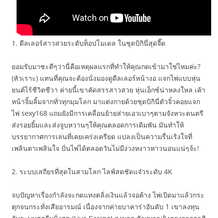
1. ดีลเลอร์สาวสวยระดับท็อปโมเดล ในชุดบิกินี่สุดจี๊ด
ยอมรับมาซะดีๆว่านี่คือเหตุผลแรกที่ทำให้คุณกดเข้ามาใช่ไหมค่ะ?
(หัวเราะ) แทนที่คุณจะต้องนั่งมองดูดีลเลอร์หน้างอ แจกไพ่แบบหุ่น
ยนต์ไร้ชีวิตชีวา ค่ายนี้เขาคัดสรรสาวสวย หุ่นเอ็กซ์น่าหลงใหล เค้า
หน้าจิ้มลิ้มจากทั่วทุกมุมโลก มาแต่งกายด้วยชุดบิกินี่ตัวจิ๋วคอยแจก
ไพ่ sexy168 แถมยังมีการเคลื่อนย้ายส่ายเอวเบาๆตามจังหวะดนตรี
ส่งรอยยิ้มและส่งจูบหวานๆให้คุณตลอดการเดิมพัน มันทำให้
บรรยากาศการเล่นที่เคยเคร่งเครียด แปลงเป็นความรื่นเริงใจที่
เพลินตาเพลินใจ ปั่นไพ่ได้ตลอดวันไม่มีง่วงหงาวหาวนอนแน่ๆจ้ะ!
2. ระบบเสถียรที่สุดในสามโลก ไลฟ์สดชัดแจ๋วระดับ 4K
จบปัญหาเรื่องกำลังจะกดแทงตลิ่งเงินแล้วจอค้าง ไพ่เปิดมาแล้วกระ
ตุกจนกระทั่งเสียอารมณ์ เนื่องจากค่ายบาคาร่าอันดับ 1 เขาลงทุน