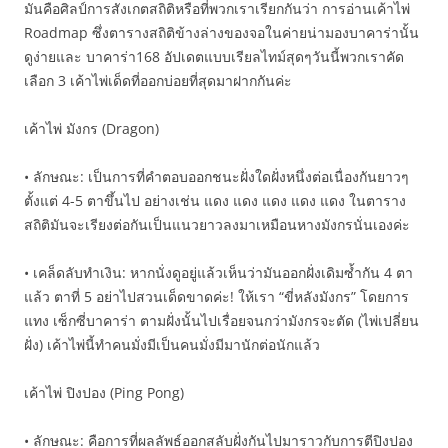
มันคือศิลป์การสังเกตสถิติหรือที่พวกเราเรียกกันว่า การอ่านเค้าไพ่
Roadmap ซึ่งตารางสถิติข้างล่างของจอในค่ายน่ามองบาคาร่านั้น
ดูง่ายและ บาคาร่า168 อัปเดตแบบเรียลไทม์สุดๆวันนี้พวกเราคัด
เลือก 3 เค้าไพ่เด็ดที่ออกบ่อยที่สุดมาฝากกันค่ะ
เค้าไพ่ มังกร (Dragon)
• ลักษณะ: เป็นการที่คำตอบออกชนะฝั่งใดฝั่งหนึ่งต่อเนื่องกันยาวๆ
ตั้งแต่ 4-5 ตาขึ้นไป อย่างเช่น แดง แดง แดง แดง แดง ในตาราง
สถิติมันจะเรียงต่อกันเป็นแนวยาวลงมาเหมือนหางมังกรนั่นเองค่ะ
• เคล็ดลับทำเงิน: หากนั่งดูอยู่แล้วเห็นว่ามันออกฝั่งเดิมซ้ำกัน 4 ตา
แล้ว ตาที่ 5 อย่าไปสวนเด็ดขาดค่ะ! ให้เรา “ขี่หลังมังกร” โดยการ
แทง เซ็กซี่บาคาร่า ตามฝั่งนั้นไปเรื่อยจนกว่ามังกรจะตัด (ไพ่เปลี่ยน
ฝั่ง) เค้าไพ่นี้ทำคนมั่งมีเป็นคนมั่งมีมานักต่อนักแล้ว
เค้าไพ่ ปิงปอง (Ping Pong)
• ลักษณะ: คือการที่ผลลัพธ์ออกสลับฝั่งกันไปมาราวกับการตีปิงปอง