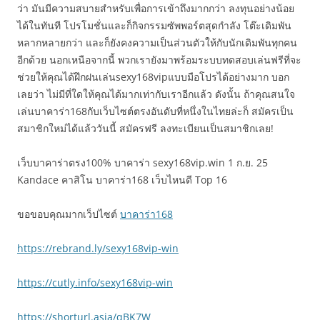
ว่า มันมีความสบายสำหรับเพื่อการเข้าถึงมากกว่า ลงทุนอย่างน้อย
ได้ในทันที โปรโมชั่นและก็กิจกรรมซัพพอร์ตสุดกำลัง โต๊ะเดิมพัน
หลากหลายกว่า และก็ยังคงความเป็นส่วนตัวให้กับนักเดิมพันทุกคน
อีกด้วย นอกเหนือจากนี้ พวกเรายังมาพร้อมระบบทดสอบเล่นฟรีที่จะ
ช่วยให้คุณได้ฝึกฝนเล่นsexy168vipแบบมือโปรได้อย่างมาก บอก
เลยว่า ไม่มีที่ใดให้คุณได้มากเท่ากับเราอีกแล้ว ดังนั้น ถ้าคุณสนใจ
เล่นบาคาร่า168กับเว็บไซต์ตรงอันดับที่หนึ่งในไทยล่ะก็ สมัครเป็น
สมาชิกใหม่ได้แล้ววันนี้ สมัครฟรี ลงทะเบียนเป็นสมาชิกเลย!
เว็บบาคาร่าตรง100% บาคาร่า sexy168vip.win 1 ก.ย. 25
Kandace คาสิโน บาคาร่า168 เว็บไหนดี Top 16
ขอขอบคุณมากเว็ปไซต์
บาคาร่า168
https://rebrand.ly/sexy168vip-win
https://cutly.info/sexy168vip-win
https://shorturl.asia/qBK7W