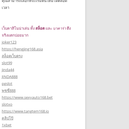
คุณสามารถเลือกที่จะเริ่มต้นใหม่ได้ตลอด
เวลา
เว็บคาสิโนน่าเล่น ทั้ง
สล็อต
และ
บาคาร่า
ตึง
จริงแตกบ่อยมาก
joker123
https://hengjing168.asia
สล็อตเว็บตรง
slot99
jinda44
JINDA888
pgslot
พุซซี่888
https://www.sexyauto168.bet
slotxo
https://www.tangtem168.io
คลิปโป๊
1xbet