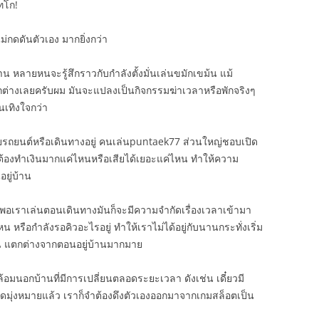
ทโก!
่กดดันตัวเอง มากยิ่งกว่า
น หลายหนจะรู้สึกราวกับกำลังตั้งมั่นเล่นขมักเขม้น แม้
กต่างเลยครับผม มันจะแปลงเป็นกิจกรรมฆ่าเวลาหรือพักจริงๆ
นเทิงใจกว่า
อคอยรถยนต์หรือเดินทางอยู่ คนเล่นpuntaek77 ส่วนใหญ่ชอบเปิด
จะต้องทำเงินมากแค่ไหนหรือเสียได้เยอะแค่ไหน ทำให้ความ
ยู่บ้าน
พอเราเล่นตอนเดินทางมันก็จะมีความจำกัดเรื่องเวลาเข้ามา
 หรือกำลังรอคิวอะไรอยู่ ทำให้เราไม่ได้อยู่กับนานกระทั่งเริ่ม
น แตกต่างจากตอนอยู่บ้านมากมาย
้อมนอกบ้านที่มีการเปลี่ยนตลอดระยะเวลา ดังเช่น เดี๋ยวมี
งจุดมุ่งหมายแล้ว เราก็จำต้องดึงตัวเองออกมาจากเกมสล็อตเป็น