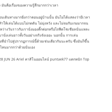
มันคือเรื่องของความรู้สึกมากกว่าเวลา
เดินทางมากยิ่งกว่าตอนอยู่บ้านนั้น มันไม่ได้แสดงว่ามีเวลา
นทำให้เล่นได้แบบไม่กดดัน ไม่มุ่งหวัง และไม่จมกับเกมมากจน
ะหว่างวันราวกับเรานั่งมองติ๊กต่อกหรือไถฟีดโซเชียลนั่นแหละ
มานั่งเล่นยาวทั้งวันอย่างจริงจังเยอะ นอกนั้น การเล่น
งที่นำไปสู่ปรากฏการณ์นี้ด้วยเช่นเดียวกันนะครับ ซึ่งมันก็ขึ้น
นไหนมากกว่าด้วยนั่นเอง
28 JUN 26 Ariel คาสิโนออนไลน์ puntaek77 แตกหนัก Top