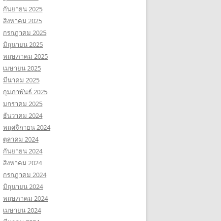
กันยายน 2025
สิงหาคม 2025
กรกฎาคม 2025
มิถุนายน 2025
พฤษภาคม 2025
เมษายน 2025
มีนาคม 2025
กุมภาพันธ์ 2025
มกราคม 2025
ธันวาคม 2024
พฤศจิกายน 2024
ตุลาคม 2024
กันยายน 2024
สิงหาคม 2024
กรกฎาคม 2024
มิถุนายน 2024
พฤษภาคม 2024
เมษายน 2024