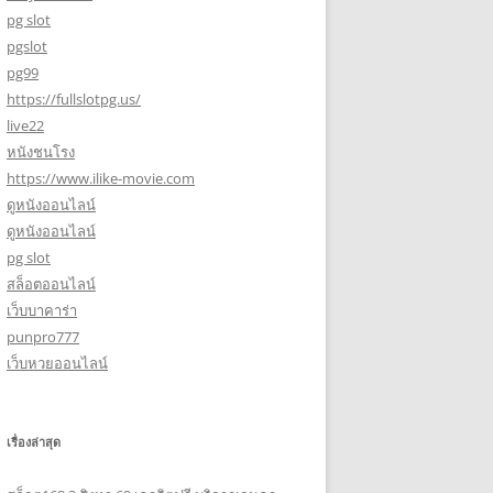
pg slot
pgslot
pg99
https://fullslotpg.us/
live22
หนังชนโรง
https://www.ilike-movie.com
ดูหนังออนไลน์
ดูหนังออนไลน์
pg slot
สล็อตออนไลน์
เว็บบาคาร่า
punpro777
เว็บหวยออนไลน์
เรื่องล่าสุด