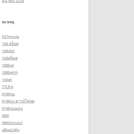
มีนาคม 2024
หมวดหมู่
037movie
168 สล็อต
168slot
168สล็อต
188bet
188betth
1xbet
77UFA
918Kiss
918kiss ดาวน์โหลด
918kissauto
ABA
ABAGroup2
allbet24hr