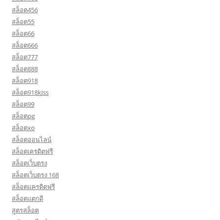
สล็อต456
สล็อต55
สล็อต66
สล็อต666
สล็อต777
สล็อต888
สล็อต918
สล็อต918kiss
สล็อต99
สล็อตpg
สล็อตxo
สล็อตออนไลน์
สล็อตเครดิตฟรี
สล็อตเว็บตรง
สล็อตเว็บตรง 168
สล็อตเเครดิตฟรี
สล็อตแตกดี
สูตรสล็อต