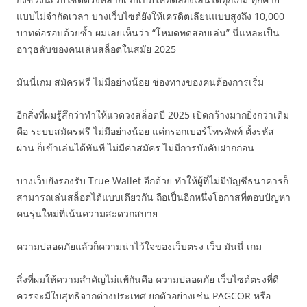
แบบไม่จำกัดเวลา บางเว็บไซต์ยังให้เครดิตเลียนแบบสูงถึง 10,000
บาทต่อรอบด้วยซ้ำ ผมเลยเห็นว่า “โหมดทดสอบเล่น” นี่แหละเป็น
อาวุธลับของคนเล่นสล็อตในสมัย 2025
มันนี่เกม สมัครฟรี ไม่มีอย่างน้อย ช่องทางของคนต้องการเริ่ม
อีกสิ่งที่ผมรู้สึกว่าทำให้แวดวงสล็อตปี 2025 เปิดกว้างมากยิ่งกว่าเดิม
คือ ระบบสมัครฟรี ไม่มีอย่างน้อย แค่กรอกเบอร์โทรศัพท์ ตั้งรหัส
ผ่าน ก็เข้าเล่นได้ทันที ไม่มีค่าสมัคร ไม่มีการบังคับฝากก่อน
บางเว็บยังรองรับ True Wallet อีกด้วย ทำให้ผู้ที่ไม่มีบัญชีธนาคารก็
สามารถเล่นสล็อตได้แบบเดียวกัน ถือเป็นอีกหนึ่งโอกาสที่ตอบปัญหา
คนรุ่นใหม่ที่เน้นความสะดวกสบาย
ความปลอดภัยแล้วก็ความน่าไว้ใจของเว็บตรง เว็บ มันนี่ เกม
สิ่งที่ผมให้ความสำคัญไม่แพ้กันคือ ความปลอดภัย เว็บไซต์ตรงที่ดี
ควรจะมีใบสุทธิจากต่างประเทศ ยกตัวอย่างเช่น PAGCOR หรือ