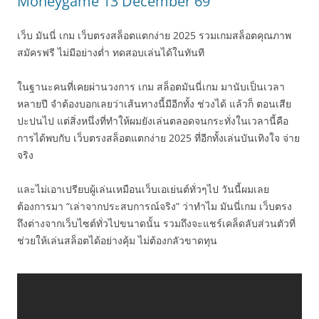
Moneygame 13 December 69
เว็บ มันนี่ เกม เว็บตรงสล็อตแตกง่าย 2025 รวมเกมสล็อตคุณภาพ
สมัครฟรี ไม่มีอย่างต่ำ ทดสอบเล่นได้ในทันที
ในฐานะคนที่เคยผ่านวงการ เกม สล็อตมันนี่เกม มานับเป็นเวลา
หลายปี จำต้องบอกเลยว่าเส้นทางนี้มีอีกทั้ง ช่วงได้ แล้วก็ ตอนเสีย
ปะปนไป แต่สิ่งหนึ่งที่ทำให้ผมยังเล่นตลอดจนกระทั่งในเวลานี้คือ
การได้พบกับ เว็บตรงสล็อตแตกง่าย 2025 ที่อีกทั้งเล่นบันเทิงใจ จ่าย
จริง
และไม่เอาเปรียบผู้เล่นเหมือนเว็บเอเย่นต์ทั่วๆไป วันนี้ผมเลย
ต้องการมา “เล่าจากประสบการณ์จริง” ว่าทำไม มันนี่เกม เว็บตรง
ถึงต่างจากเว็บไซต์ทั่วไปขนาดนั้น รวมถึงจะแชร์เคล็ดลับส่วนตัวที่
ช่วยให้เล่นสล็อตได้อย่างคุ้ม ไม่ต้องกลัวขาดทุน