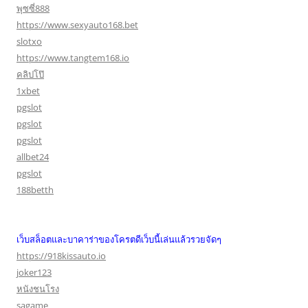
พุซซี่888
https://www.sexyauto168.bet
slotxo
https://www.tangtem168.io
คลิปโป๊
1xbet
pgslot
pgslot
pgslot
allbet24
pgslot
188betth
เว็บสล็อตและบาคาร่าของโครตดีเว็บนี้เล่นแล้วรวยจัดๆ
https://918kissauto.io
joker123
หนังชนโรง
sagame