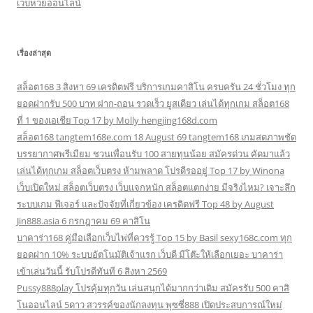
เว็บหวยออนไลน์
เรื่องล่าสุด
สล็อต168 3 สิงหา 69 เครดิตฟรี บริการเกมคาสิโน ครบครัน 24 ชั่วโมง ทุก
ยอดฝากรับ 500 บาท ฝาก-ถอน รวดเร็ว ยูสเดียว เล่นได้ทุกเกม สล็อต168
ที่ 1 ของเอเชีย Top 17 by Molly hengjing168d.com
สล็อต168 tangtem168e.com 18 August 69 tangtem168 เกมสดภาพชัด
บรรยากาศพรีเมียม ชวนเพื่อนรับ 100 สายทุนน้อย สมัครด่วน คัดมาแล้ว
เล่นได้ทุกเกม สล็อตเว็บตรง ห้ามพลาด โปรดีรออยู่ Top 17 by Winona
เว็บเปิดใหม่ สล็อตเว็บตรง เว็บแจกหนัก สล็อตแตกง่าย มีจริงไหม? เจาะลึก
ระบบเกม ฟีเจอร์ และปัจจัยที่เกี่ยวข้อง เครดิตฟรี Top 48 by August
Jin888.asia 6 กรกฎาคม 69 คาสิโน
บาคาร่า168 คู่มือเลือกเว็บไพ่ที่ควรรู้ Top 15 by Basil sexy168c.com ทุก
ยอดฝาก 10% ระบบอัตโนมัติเจ้าแรก เว็บดี มีโต๊ะให้เลือกเยอะ บาคาร่า
เข้าเล่นวันนี้ รับโปรดีทันที 6 สิงหา 2569
Pussy888play โปรคุ้มทุกวัน เล่นสนุกได้มากกว่าเดิม สมัครรับ 500 คาสิ
โนออนไลน์ 5ดาว สวรรค์ของนักลงทุน พุซซี่888 เปิดประสบการณ์ใหม่