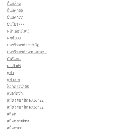
ปั่นสล็อต
ปั่นแตก66
ปั่นแตก77
ปั่นโปร777
พนันออนไลน์
พุซซี่888
มหาวิทยาลัยราชภัฏ
มหาวิทยาลัยสวนสุนันทา
มันนี่เกม
มาเก๊า69
ยูฟ่า
ยูฟ่าเบท
ล็อกดาวน์168
สปอร์ตบุ๊ก
สมัครสมาชิก lotto432
สมัครสมาชิก lotto432
สล็อต
สล็อต 918kiss
สล็อต168