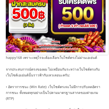
happy168 เพราะเหตุไรจะต้องเลือกเว็บไซต์ตรงไม่ผ่านเอเย่นต์
จากประสบการณ์ตรงของผม ไม่เหมือนกันระหว่างเว็บไซต์ตรงกับ
เว็บไซต์เอเย่นต์นั้นราวฟ้ากับเหวเลยนะครับ:
• อัตราการชนะ (Win Rate): เว็บไซต์ตรงจะไม่มีการปรับลดอัตรา
การชนะ ทั้งหมดทุกอย่างเป็นไปตามมาตรฐานสากลของค่ายเกม
(RTP)