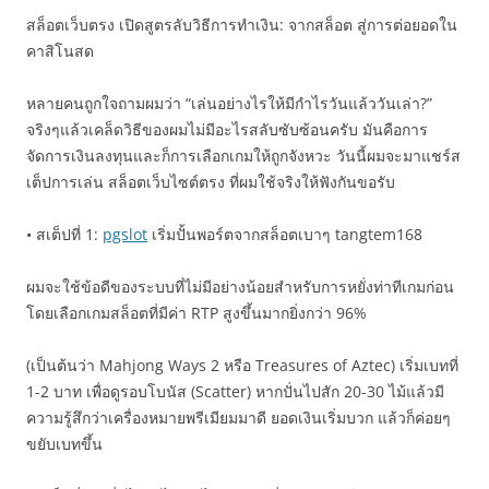
สล็อตเว็บตรง เปิดสูตรลับวิธีการทำเงิน: จากสล็อต สู่การต่อยอดใน
คาสิโนสด
หลายคนถูกใจถามผมว่า “เล่นอย่างไรให้มีกำไรวันแล้ววันเล่า?”
จริงๆแล้วเคล็ดวิธีของผมไม่มีอะไรสลับซับซ้อนครับ มันคือการ
จัดการเงินลงทุนและก็การเลือกเกมให้ถูกจังหวะ วันนี้ผมจะมาแชร์ส
เต็ปการเล่น สล็อตเว็บไซต์ตรง ที่ผมใช้จริงให้ฟังกันขอรับ
• สเต็ปที่ 1:
pgslot
เริ่มปั้นพอร์ตจากสล็อตเบาๆ tangtem168
ผมจะใช้ข้อดีของระบบที่ไม่มีอย่างน้อยสำหรับการหยั่งท่าทีเกมก่อน
โดยเลือกเกมสล็อตที่มีค่า RTP สูงขึ้นมากยิ่งกว่า 96%
(เป็นต้นว่า Mahjong Ways 2 หรือ Treasures of Aztec) เริ่มเบทที่
1-2 บาท เพื่อดูรอบโบนัส (Scatter) หากปั่นไปสัก 20-30 ไม้แล้วมี
ความรู้สึกว่าเครื่องหมายพรีเมียมมาดี ยอดเงินเริ่มบวก แล้วก็ค่อยๆ
ขยับเบทขึ้น