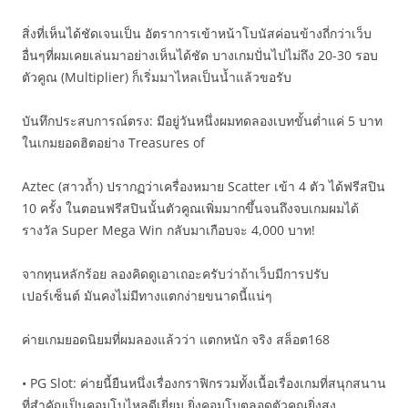
สิ่งที่เห็นได้ชัดเจนเป็น อัตราการเข้าหน้าโบนัสค่อนข้างถี่กว่าเว็บ
อื่นๆที่ผมเคยเล่นมาอย่างเห็นได้ชัด บางเกมปั่นไปไม่ถึง 20-30 รอบ
ตัวคูณ (Multiplier) ก็เริ่มมาไหลเป็นน้ำแล้วขอรับ
บันทึกประสบการณ์ตรง: มีอยู่วันหนึ่งผมทดลองเบทขั้นต่ำแค่ 5 บาท
ในเกมยอดฮิตอย่าง Treasures of
Aztec (สาวถ้ำ) ปรากฏว่าเครื่องหมาย Scatter เข้า 4 ตัว ได้ฟรีสปิน
10 ครั้ง ในตอนฟรีสปินนั้นตัวคูณเพิ่มมากขึ้นจนถึงจบเกมผมได้
รางวัล Super Mega Win กลับมาเกือบจะ 4,000 บาท!
จากทุนหลักร้อย ลองคิดดูเอาเถอะครับว่าถ้าเว็บมีการปรับ
เปอร์เซ็นต์ มันคงไม่มีทางแตกง่ายขนาดนี้แน่ๆ
ค่ายเกมยอดนิยมที่ผมลองแล้วว่า แตกหนัก จริง สล็อต168
• PG Slot: ค่ายนี้ยืนหนึ่งเรื่องกราฟิกรวมทั้งเนื้อเรื่องเกมที่สนุกสนาน
ที่สำคัญเป็นคอมโบไหลดีเยี่ยม ยิ่งคอมโบตลอดตัวคูณยิ่งสูง