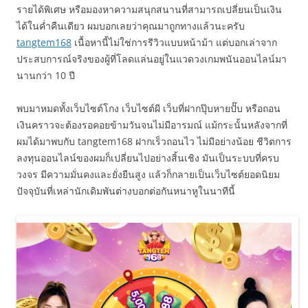
รายได้พิเศษ หรือมองหาความสนุกสนานที่สามารถเปลี่ยนเป็นเงิน
ได้ในค่ำคืนเดียว ผมบอกเลยว่าคุณมาถูกทางแล้วนะครับ
tangtem168
เนื้อหานี้ไม่ใช่การรีวิวแบบหน้าม้า แต่บอกเล่าจาก
ประสบการณ์จริงของผู้ที่โลดแล่นอยู่ในแวดวงเกมพนันออนไลน์มา
นานกว่า 10 ปี
พบมาหมดทั้งเว็บไซต์โกง เว็บไซต์ผี เว็บที่ฝากปุ๊บหายปั๊บ หรือถอน
เงินคราวจะต้องรอคอยข้ามวันจนไม่มีอารมณ์ แม้กระนั้นหลังจากที่
ผมได้มาพบกับ tangtem168 ฝากเร็วถอนไว ไม่มีอย่างน้อย ชีวิตการ
ลงทุนออนไลน์ของผมก็เปลี่ยนไปอย่างสิ้นเชิง มันเป็นระบบที่ครบ
วงจร มีความมั่นคงและยั่งยืนสูง แล้วก็กลายเป็นเว็บไซต์ยอดนิยม
ปัจจุบันที่เหล่านักเดิมพันต่างบอกต่อกันหนาหูในนาทีนี้