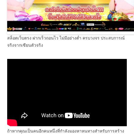
สล็อตเว็บตรง ฝากเร็วถอนไว ไม่มีอย่างต่ำ ครบวงจร ประสบการณ์
จริงจากเซียนตัวจริง
ถ้าหากคุณเป็นคนอีกคนหนึ่งที่กำลังมองหาหนทางสำหรับการสร้าง