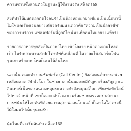
ความซาบซึ้งส่วนตัวในฐานะผู้ใช้งานจริง สล็อต168
สิ่งที่ทำให้ผมติดอกติดใจจนจำเป็นต้องหยิบยกมาเขียนเป็นเนื้อหานี้
ไม่ใช่แค่เรื่องเงินอย่างเดียวครับผม แต่ว่าคือ “ความเป็นมืออาชีพ”
ของการบริการ แพลตฟอร์มนี้ถูกดีไซน์มาเพื่อคนไทยอย่างแท้จริง
รายการอาหารทุกสิ่งเป็นภาษาไทย เข้าใจง่าย หน้าต่างเกมโหลด
เร็ว ไม่รับประทานสเปกโทรศัพท์เคลื่อนที่ ไม่ว่าจะใช้สมาร์ตโฟน
รุ่นเก่าหรือแบบใหม่ก็เล่นได้ลื่นไหล
นอกนั้น คณะทำงานซัพพอร์ต (Call Center) ยังสแตนด์บายรอช่วย
เหลือตลอด 24 ชั่วโมง ในช่วงเวลานั้นผมเคยมีปัญหาเรื่องสัญญาณ
อินเทอร์เน็ตของตนเองหลุดระหว่างกำลังหมุนสล็อต เพียงพอทักไลน์
ไปหาเจ้าหน้าที่ เขาก็ตอบกลับไวมาก พร้อมช่วยตรวจตราสถานะ
การพนันให้โดยทันทีด้วยความสุภาพอ่อนโยนแล้วก็เอาใจใส่ ตรงนี้
ได้ใจผมไปเต็มๆนะครับ
คุ้มไหมที่จะเริ่มต้นกับ สล็อต168