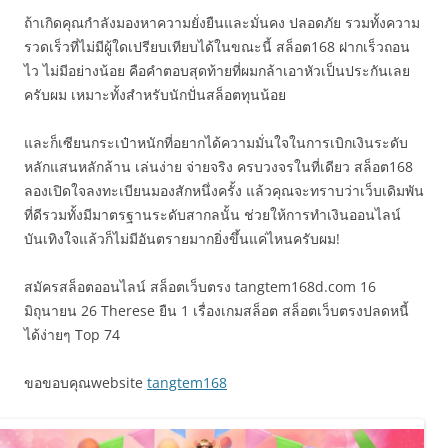
ถ้าเกิดคุณกำลังมองหาความยั่งยืนและมั่นคง ปลอดภัย รวมทั้งความ
รวดเร็วที่ไม่มีผู้ใดเปรียบเทียบได้ในขณะนี้ สล็อต168 ฝากเร็วถอน
ไว ไม่มีอย่างน้อย คือคำตอบสุดท้ายที่ผมกล้าเอาหัวเป็นประกันเลย
ครับผม เหมาะทั้งสำหรับนักปั่นสล็อตทุนน้อย
และก็เซียนกระเป๋าหนักที่อยากได้ความมั่นใจในการเบิกเงินระดับ
หลักแสนหลักล้าน เล่นง่าย จ่ายจริง ครบวงจรในที่เดียว สล็อต168
ลองเปิดใจลงทะเบียนมองสักหนึ่งครั้ง แล้วคุณจะทราบว่าเว็บเดิมพัน
ที่ดีรวมทั้งมีมาตรฐานระดับสากลนั้น ช่วยให้การทำเงินออนไลน์
บันเทิงใจแล้วก็ไม่มีอันตรายมากยิ่งขึ้นแค่ไหนครับผม!
สมัครสล็อตออนไลน์ สล็อตเว็บตรง tangtem168d.com 16
มิถุนายน 26 Therese ยืน 1 เรื่องเกมสล็อต สล็อตเว็บตรงปลดหนี้
ได้ง่ายๆ Top 74
ขอขอบคุณwebsite
tangtem168