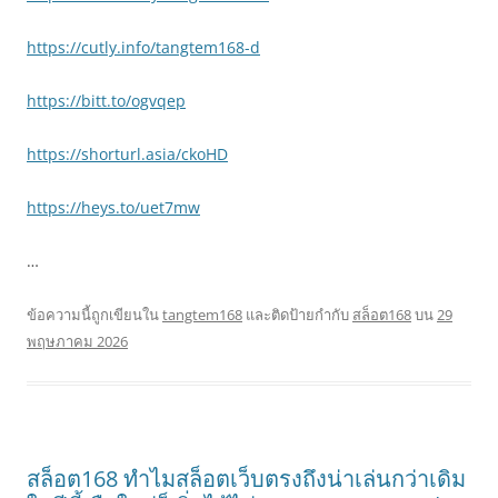
https://cutly.info/tangtem168-d
https://bitt.to/ogvqep
https://shorturl.asia/ckoHD
https://heys.to/uet7mw
…
ข้อความนี้ถูกเขียนใน
tangtem168
และติดป้ายกำกับ
สล็อต168
บน
29
พฤษภาคม 2026
สล็อต168 ทำไมสล็อตเว็บตรงถึงน่าเล่นกว่าเดิม