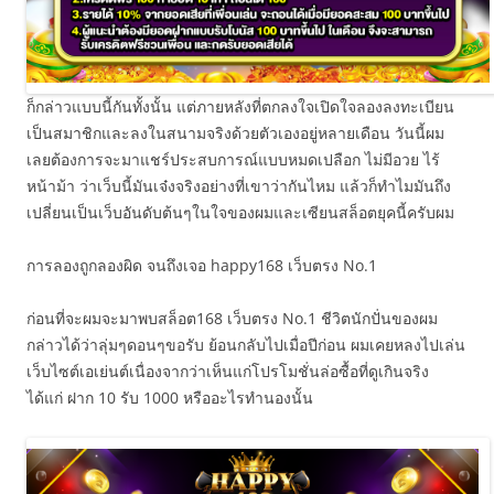
ก็กล่าวแบบนี้กันทั้งนั้น แต่ภายหลังที่ตกลงใจเปิดใจลองลงทะเบียน
เป็นสมาชิกและลงในสนามจริงด้วยตัวเองอยู่หลายเดือน วันนี้ผม
เลยต้องการจะมาแชร์ประสบการณ์แบบหมดเปลือก ไม่มีอวย ไร้
หน้าม้า ว่าเว็บนี้มันเจ๋งจริงอย่างที่เขาว่ากันไหม แล้วก็ทำไมมันถึง
เปลี่ยนเป็นเว็บอันดับต้นๆในใจของผมและเซียนสล็อตยุคนี้ครับผม
การลองถูกลองผิด จนถึงเจอ happy168 เว็บตรง No.1
ก่อนที่จะผมจะมาพบสล็อต168 เว็บตรง No.1 ชีวิตนักปั่นของผม
กล่าวได้ว่าลุ่มๆดอนๆขอรับ ย้อนกลับไปเมื่อปีก่อน ผมเคยหลงไปเล่น
เว็บไซต์เอเย่นต์เนื่องจากว่าเห็นแก่โปรโมชั่นล่อซื้อที่ดูเกินจริง
ได้แก่ ฝาก 10 รับ 1000 หรืออะไรทำนองนั้น