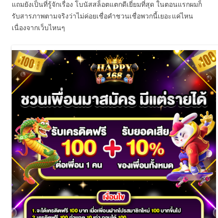
แถมยังเป็นที่รู้จักเรื่อง โบนัสสล็อตแตกดีเยี่ยมที่สุด ในตอนแรกผมก็
รับสารภาพตามจริงว่าไม่ค่อยเชื่อคำชวนเชื่อพวกนี้เยอะแค่ไหน
เนื่องจากเว็บไหนๆ