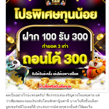
ผลเป็นอย่างไรน่ะหรอครับ? ทีแรกๆๆเล่นเจริญดวงใจแทบตาย แต่
ว่าเพียงพอจะถอนเงินกลับโดนหักค่านู้นค่านี่ บางเว็บถึงขั้นบล็อก
ยูสเซอร์หนีไปเลยก็มี ประสบการณ์ห่วยๆพวกนั้นทำให้ผมเริ่ม