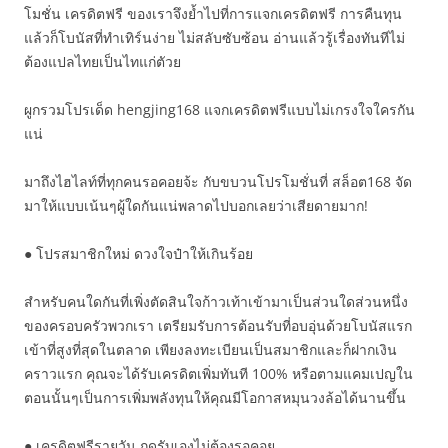
โมชั่น เครดิตฟรี ของเราจึงย้ำไปที่การแจกเครดิตฟรี การคืนทุน
แล้วก็โบนัสที่ทำเทิร์นง่าย ไม่สลับซับซ้อน อ่านแล้วรู้เรื่องทันทีไม่
ต้องแปลไทยเป็นไทแก่ตัวย
ผูกรวมโปรเด็ด hengjing168 แจกเครดิตฟรีแบบไม่เกรงใจใครกัน
แน่
มาถึงไฮไลท์ที่ทุกคนรอคอยจ้ะ กับขบวนโปรโมชั่นที่ สล็อต168 จัด
มาให้แบบเน้นๆผู้ใดกันแน่พลาดไปบอกเลยว่าเสียดายมาก!
● โปรสมาชิกใหม่ ดวงใจป๋าให้เกินร้อย
สำหรับคนใดกันที่เพิ่งตัดสินใจก้าวเท้าเข้ามาเป็นส่วนใดส่วนหนึ่ง
ของครอบครัวพวกเรา เตรียมรับการต้อนรับที่อบอุ่นด้วยโบนัสแรก
เข้าที่สูงที่สุดในตลาด เพียงลงทะเบียนเป็นสมาชิกและก็ฝากเงิน
คราวแรก คุณจะได้รับเครดิตเพิ่มทันที 100% หรือตามแคมเปญใน
ตอนนั้นๆเป็นการเพิ่มพลังทุนให้คุณมีโอกาสหมุนวงล้อได้นานขึ้น
● เครดิตฟรีรายวัน กดรับเองไม่ต้องรอคอย