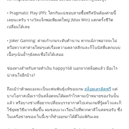
• Pragmatic Play (PP): ใครกันแน่ชอบสายซื้อฟรีสปินต้องค่ายนี้
เลยนะครับ รางวัลแจ็กพอเพียงตใหญ่ (Max Win) แตกครั้งชีวิต
เปลี่ยนได้เลย
• Joker Gaming: ค่ายเก๋าเกมระดับตำนาน หากแม้ภาพอาจจะไม่
หวือหวาเท่าค่ายใหม่ๆแต่เรื่องความคลาสสิกและก็โบนัสที่แตกแบบ
เนื้อๆเน้นย้ำๆยังคงเชื่อใจได้เสมอ
ช่องทางสำหรับสายทำเงิน happy168 นอกจากสล็อตแล้ว มีอะไร
น่าสนใจอีกบ้าง?
ถึงแม้ว่าตัวผมเองจะเป็นแฟนพันธุ์แท้ของเกม
สล็อตเครดิตฟรี
แต่
บางโอกาสเมื่อเราปั่นสล็อตจนได้ผลกำไรตามเป้าหมายของวันนั้น
แล้ว หรือบางช่วงที่อยากเปลี่ยนบรรยากาศไปเล่นเกมที่รู้ผลไวและก็
ใช้ยุทธวิธีมากเพิ่มขึ้น ผมชอบแวะเวียนไปที่พวกคาสิโนสดขอรับ ซึ่ง
ในเครือข่ายของเว็บนี้เขาก็ทำออกมาได้ดีไม่แพ้กันเลย