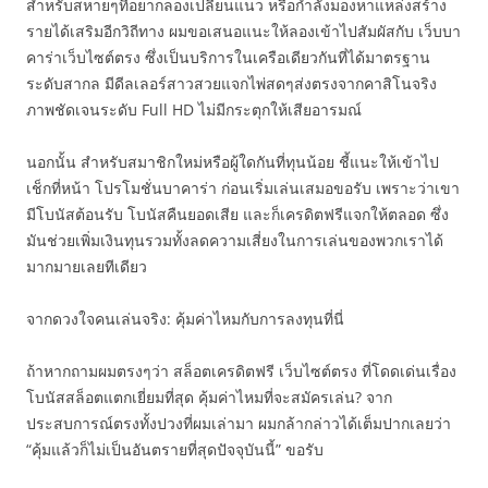
สำหรับสหายๆที่อยากลองเปลี่ยนแนว หรือกำลังมองหาแหล่งสร้าง
รายได้เสริมอีกวิถีทาง ผมขอเสนอแนะให้ลองเข้าไปสัมผัสกับ เว็บบา
คาร่าเว็บไซต์ตรง ซึ่งเป็นบริการในเครือเดียวกันที่ได้มาตรฐาน
ระดับสากล มีดีลเลอร์สาวสวยแจกไพ่สดๆส่งตรงจากคาสิโนจริง
ภาพชัดเจนระดับ Full HD ไม่มีกระตุกให้เสียอารมณ์
นอกนั้น สำหรับสมาชิกใหม่หรือผู้ใดกันที่ทุนน้อย ชี้แนะให้เข้าไป
เช็กที่หน้า โปรโมชั่นบาคาร่า ก่อนเริ่มเล่นเสมอขอรับ เพราะว่าเขา
มีโบนัสต้อนรับ โบนัสคืนยอดเสีย และก็เครดิตฟรีแจกให้ตลอด ซึ่ง
มันช่วยเพิ่มเงินทุนรวมทั้งลดความเสี่ยงในการเล่นของพวกเราได้
มากมายเลยทีเดียว
จากดวงใจคนเล่นจริง: คุ้มค่าไหมกับการลงทุนที่นี่
ถ้าหากถามผมตรงๆว่า สล็อตเครดิตฟรี เว็บไซต์ตรง ที่โดดเด่นเรื่อง
โบนัสสล็อตแตกเยี่ยมที่สุด คุ้มค่าไหมที่จะสมัครเล่น? จาก
ประสบการณ์ตรงทั้งปวงที่ผมเล่ามา ผมกล้ากล่าวได้เต็มปากเลยว่า
“คุ้มแล้วก็ไม่เป็นอันตรายที่สุดปัจจุบันนี้” ขอรับ