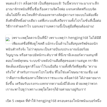
หมดแล้วว่า สล็อต168 เป็นที่สุดของแจ้! วันนี้พวกเราจะมาเจาะลึก
อาณาจักรพนันที่ขึ้นชื่อเรื่องความจิตใจพ่อ แจกเครดิตฟรีแบบจัด
เต็มไม่มีกั๊ก คนไหนที่กำลังมองหาทางลัดสู่ความรวยแบบไม่ต้องพึ่ง
สิ่งศักดิ์สิทธิ์อย่างเดียว แต่พึ่งระบบที่เสถียรรวมทั้งโปรโมชั่นที่เอื้อต่อ
วิธีการทำผลกำไร บอกเลยว่าบทความนี้เป็นคู่มือที่คุณต้องอ่าน!
เพราะเหตุใดควรเป็นที่นี่? เพราะเหตุว่า hengjing168 ไม่ได้มีดี
เพียงแค่ชื่อที่ฟังดูโชคดี แม้กระนั้นด้านในคือขุมทรัพย์ของนัก
พนันตัวจริงจ้ะ ไม่ว่าคุณจะเป็นสายปั่นงบประมาณน้อยร้อย
วิญญาณ หรือสายเปย์หนักระดับวาฬ ที่นี่เขามีเลเยอร์ความสนุกที่
ตอบโจทย์ทุกคน ระบบข้างหลังบ้านคือที่สุดของความสมูท กราฟิก
จัดเต็มเสมือนชูคาสิโนมาไว้บนมือถือ รวมทั้งที่เริ่ดที่สุดคือ “ความ
จริงใจ” สำหรับการแจกโปรโมชั่น ที่ไม่ใช่แค่โฆษณาชวนเชื่อ แต่
ว่าคือการเพิ่มช่องทางให้พวกเราชนะเกม สล็อต168 ได้ง่ายดายมาก
ยิ่งขึ้น เตรียมรับแรงกระแทกจากความมั่งมีได้เลย ด้วยเหตุว่าพวก
เราจะพาไปดูว่าเพราะเหตุใดใครๆก็ย้ายค่ายมาอยู่กับเรา!
เปิด 5 เหตุผล ที่ทำให้ hengjing168 ครอบครองใจนักพนันเบอร์หนึ่ง