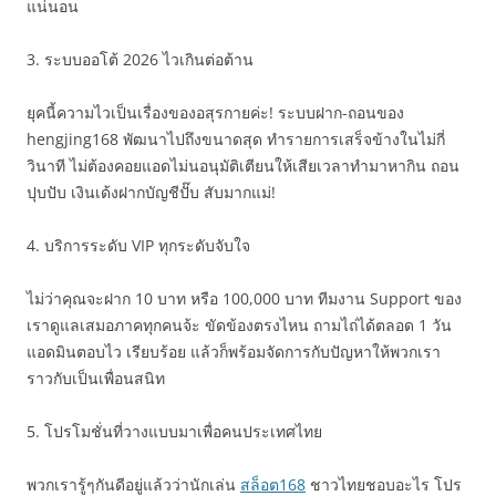
แน่นอน
3. ระบบออโต้ 2026 ไวเกินต่อต้าน
ยุคนี้ความไวเป็นเรื่องของอสุรกายค่ะ! ระบบฝาก-ถอนของ
hengjing168 พัฒนาไปถึงขนาดสุด ทำรายการเสร็จข้างในไม่กี่
วินาที ไม่ต้องคอยแอดไม่นอนุมัติเตียนให้เสียเวลาทำมาหากิน ถอน
ปุบปับ เงินเด้งฝากบัญชีปั๊บ สับมากแม่!
4. บริการระดับ VIP ทุกระดับจับใจ
ไม่ว่าคุณจะฝาก 10 บาท หรือ 100,000 บาท ทีมงาน Support ของ
เราดูแลเสมอภาคทุกคนจ้ะ ขัดข้องตรงไหน ถามไถ่ได้ตลอด 1 วัน
แอดมินตอบไว เรียบร้อย แล้วก็พร้อมจัดการกับปัญหาให้พวกเรา
ราวกับเป็นเพื่อนสนิท
5. โปรโมชั่นที่วางแบบมาเพื่อคนประเทศไทย
พวกเรารู้ๆกันดีอยู่แล้วว่านักเล่น
สล็อต168
ชาวไทยชอบอะไร โปร