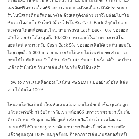
คงจะมีสมาชิกของพวกเราผู้คนจำนวนมากที่ไม่ได้อยากได้รับโบนัส
เครดิตฟรีจาก สล็อต66 อยากเล่นมากแค่ไหนก็เล่น มิได้ปรารถนา
รับโบนัสเครดิตฟรีแต่อย่างใด ด้วยเหตุดังกล่าว เราจึงปล่อยโปรโม
ชั่นเอาใจสายไม่รับโบนัสด้วยโปรโมชั่น Cash Back ดีๆกันไปเลย
นะครับ โดยสล็อตออนไลน์ สามารถรับ Cash Back 10% ของยอด
เสียได้เลย รับได้สูงสุดถึง 10,000 บาท และก็ในส่วนของคาสิโน
ออนไลน์ สามารถรับ Cash Back 5% ของยอดเสียได้เช่นกัน ยอมรับ
ได้สูงสุดถึง 5,000 บาท สามารถรับได้เลย ไม่ต้องทำยอด สามารถ
ถอนได้ในทันที ยอมรับได้วันแล้ววันเล่า วันละ 1 ครั้งแค่นั้น คนไหน
เกลียดรับโบนัส ถ้าหากเล่นเสียก็มารับคืนได้นะครับ
How to การเล่นสล็อตออนไลน์กับ PG SLOT แบบอย่างมือใหม่เล่น
ตามได้มั่นใจ 100%
ไหนคนใดกันเป็นมือใหม่หัดเล่นสล็อตออนไลน์ยกมือขึ้น คุณคิดถูก
แล้วนะครับที่มาใช้บริการกับเรา สล็อต66 เพราะว่าพวกเราเป็นเว็บ
ที่รองรับสมาชิกทุกท่านได้อยู่แล้ว สล็อตปันโปรเว็บตรงไม่ผ่าน
เอเย่นต์ที่ได้รับมาตรฐานระดับนานาชาติอย่างนี้ พร้อมช่วยเหลือ
แล้วก็ดูแลคุณ 100% แน่ๆครับผม ถ้าหากการเล่นเกมสล็อตสำหรับ