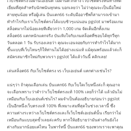
เว็บไซต์ตรงไม่ผ่านเอเย่นต์ ไม่ผ่านตัวกลาง เว็บไซต์ตรงหนทางที่ดี
เยี่ยมที่สุดสำหรับนักพนันทุกคน บอกเลยว่า ไม่ว่าคุณจะเป็นมือใหม่
สายทุนน้อย หรือผู้เล่น ปั่นแตก66 ระดับมืออาชีพก็สามารถเข้ามา
ทำกำไรกับเราเว็บไซต์ตรงได้แบบชิวๆแน่นอน pgslot มาพร้อมเกม
สล็อตมากไม่น้อยเลยทีเดียวกว่า 1,000 เกม จัดเต็มอีกทั้งเกม
สล็อต66 แตกหนักแตกจริง บันเทิงใจกับเกมสล็อตที่ชอบได้ทุกวี่ทุก
วันตลอด 1 วัน รับรองเลยว่า คุณจะเอนจอยกับการทำกำไรได้มาก
ขึ้นแบบที่เว็บไหนๆก็ให้ท่านไม่ได้อย่างแน่แท้ แม้คุณพร้อมแล้วล่ะก็
สมัครสมาชิกใหม่กับพวกเรา pgslot ได้แล้ววันนี้ คลิกเลย!
เล่นสล็อต66 กับเว็บไซต์ตรง vs เว็บเอเย่นต์ แตกต่างเช่นไร?
แน่ๆว่า ถ้าคุณเลือกเล่น ปั่นแตก66 กับเว็บใดเว็บหนึ่งล่ะก็ คุณอาจ
จะเลือกเพราะว่าคำว่าเว็บไซต์ตรงแท้ 100% เลยก็ว่าได้ แล้วมันไม่
เหมือนกับเว็บเอเย่นต์เช่นไร? ผมจำเป็นต้องอธิบายก่อนว่า pgslot
เป็นอีกหนึ่งเว็บตรงแท้ 100% ที่เหมาะสมที่สุดในช่วงเวลานี้ ซึ่ง
ความต่างระหว่างเว็บไซต์ตรงและก็เว็บไซต์เอเย่นต์นั้น เรียกว่าไม่
เหมือนกันแบบสุดขั้วเลยล่ะครับ หากให้อธิบายว่ามันต่างกันยังไง
ต่างกันมากน้อยแค่ไหน ในพาร์ทนี้ ปั่นแตก66 ของพวกเราจะพาคุณ