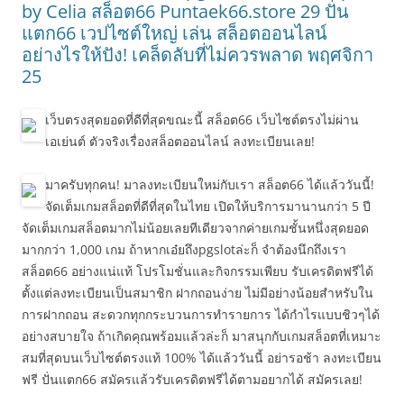
by Celia สล็อต66 Puntaek66.store 29 ปั่น
แตก66 เวปไซต์ใหญ่ เล่น สล็อตออนไลน์
อย่างไรให้ปัง! เคล็ดลับที่ไม่ควรพลาด พฤศจิกา
25
เว็บตรงสุดยอดที่ดีที่สุดขณะนี้ สล็อต66 เว็บไซต์ตรงไม่ผ่าน
เอเย่นต์ ตัวจริงเรื่องสล็อตออนไลน์ ลงทะเบียนเลย!
มาครับทุกคน! มาลงทะเบียนใหม่กับเรา สล็อต66 ได้แล้ววันนี้!
จัดเต็มเกมสล็อตที่ดีที่สุดในไทย เปิดให้บริการมานานกว่า 5 ปี
จัดเต็มเกมสล็อตมากไม่น้อยเลยทีเดียวจากค่ายเกมชั้นหนึ่งสุดยอด
มากกว่า 1,000 เกม ถ้าหากเอ๋ยถึงpgslotล่ะก็ จำต้องนึกถึงเรา
สล็อต66 อย่างแน่แท้ โปรโมชั่นและกิจกรรมเพียบ รับเครดิตฟรีได้
ตั้งแต่ลงทะเบียนเป็นสมาชิก ฝากถอนง่าย ไม่มีอย่างน้อยสำหรับใน
การฝากถอน สะดวกทุกกระบวนการทำรายการ ได้กำไรแบบชิวๆได้
อย่างสบายใจ ถ้าเกิดคุณพร้อมแล้วล่ะก็ มาสนุกกับเกมสล็อตที่เหมาะ
สมที่สุดบนเว็บไซต์ตรงแท้ 100% ได้แล้ววันนี้ อย่ารอช้า ลงทะเบียน
ฟรี ปั่นแตก66 สมัครแล้วรับเครดิตฟรีได้ตามอยากได้ สมัครเลย!