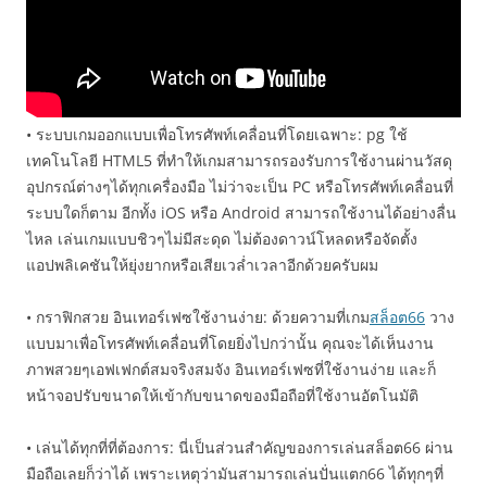
• ระบบเกมออกแบบเพื่อโทรศัพท์เคลื่อนที่โดยเฉพาะ: pg ใช้
เทคโนโลยี HTML5 ที่ทำให้เกมสามารถรองรับการใช้งานผ่านวัสดุ
อุปกรณ์ต่างๆได้ทุกเครื่องมือ ไม่ว่าจะเป็น PC หรือโทรศัพท์เคลื่อนที่
ระบบใดก็ตาม อีกทั้ง iOS หรือ Android สามารถใช้งานได้อย่างลื่น
ไหล เล่นเกมแบบชิวๆไม่มีสะดุด ไม่ต้องดาวน์โหลดหรือจัดตั้ง
แอปพลิเคชันให้ยุ่งยากหรือเสียเวล่ำเวลาอีกด้วยครับผม
• กราฟิกสวย อินเทอร์เฟซใช้งานง่าย: ด้วยความที่เกม
สล็อต66
วาง
แบบมาเพื่อโทรศัพท์เคลื่อนที่โดยยิ่งไปกว่านั้น คุณจะได้เห็นงาน
ภาพสวยๆเอฟเฟกต์สมจริงสมจัง อินเทอร์เฟซที่ใช้งานง่าย และก็
หน้าจอปรับขนาดให้เข้ากับขนาดของมือถือที่ใช้งานอัตโนมัติ
• เล่นได้ทุกที่ที่ต้องการ: นี่เป็นส่วนสำคัญของการเล่นสล็อต66 ผ่าน
มือถือเลยก็ว่าได้ เพราะเหตุว่ามันสามารถเล่นปั่นแตก66 ได้ทุกๆที่