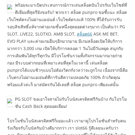
พร้อมจะมาเปิดประสบการณ์การเล่นสล็อตปันโปรกับเว็บไซต์ที่
ดีเยี่ยมที่สุดรึยังขอรับ? พวกเรา สล็อต punpro ขอชี้แนะ สล็อต
เว็บไซต์ตรงไม่ผ่านเอเย่นต์ เว็บไซต์ตรงแท้ 100% ที่ได้รับการรับ
รอบลิขสิทธิ์แท้จากค่ายเกมชั้นหนึ่งสุดยอดต่างๆมาก เป็นต้นว่า PG
SLOT, LIVE22, SLOTXO, AMB SLOT,
สล็อต66
ASK ME BET,
EVO PLAY และค่ายเกมอื่นๆอีกมากมาย มีเกมสล็อตเปิดให้บริการ
มากกว่า 3,000 เกม เปิดให้บริการตลอด 1 วันไม่มีวันหยุด สนุกกับ
การเดิมพันได้ทุกวี่ทุกวัน มีโปรโมชั่นรวมทั้งกิจกรรมมากมายก่าย
กอง มีระบบฝากถอนที่เหมาะสมที่สุดในเวลานี้ เล่นสล็อต
punproได้แบบชิวๆแบบไม่ต้องวิตกกังวลว่าจะถูกโกง เนื่องจากนี่คือ
เว็บตรงไม่ผ่านเอเย่นต์ที่การันตีความปลอดภัย 100% ถ้าเกิดคุณ
พร้อมแล้วล่ะก็ มาสมัครกันได้เลยที่ สล็อต punpro เพียงแค่นั้น
PG SLOT ขอเอาใจสายไม่รับโบนัสเครดิตฟรีกันบ้าง กับโปรโม
ชั่น Cash Back สุดยอดเยี่ยม!
โปรโมชั่นโบนัสเครดิตฟรีก็เยอะแล้ว เรามาดูโปรโมชั่นสำหรับคน
รังเกียจรับโบนัสกันบ้างดีมากกว่า เรา slot66 รู้ดีเลยนะครับว่า