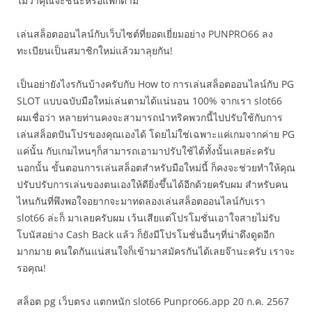
ไม่ว่าคุณจะชนะหรือแพ้ก็ตาม
เล่นสล็อตออนไลน์กับเว็บไซต์ที่ยอดเยี่ยมอย่าง PUNPRO66 ลง
ทะเบียนเป็นสมาชิกใหม่แล้วมาลุยกัน!
เป็นอย่ายังไงรกันบ้างครับกับ How to การเล่นสล็อตออนไลน์กับ PG
SLOT แบบฉบับมือใหม่เล่นตามได้แน่นอน 100% จากเรา slot66
ผมเชื่อว่า หลายท่านคงจะสามารถนำทริคพวกนี้ไปปรับใช้กับการ
เล่นสล็อตปันโปรของคุณเองได้ โดยไม่ใช่เฉพาะแค่เกมจากค่าย PG
แค่นั้น กับเกมไหนๆก็สามารถเอามาปรับใช้ได้ทั้งนั้นเลยล่ะครับ
นอกนั้น ขั้นตอนการเล่นสล็อตสำหรับมือใหม่นี้ ก็คงจะช่วยทำให้คุณ
ปรับปรับการเล่นของตนเองให้ดียิ่งขึ้นได้อีกด้วยครับผม สำหรับคน
ไหนกันที่พึงพอใจอยากจะมาทดลองเล่นสล็อตออนไลน์กับเรา
slot66 ล่ะก็ มาเลยครับผม เว้นเสียแต่โปรโมชั่นเอาใจสายไม่รับ
โบนัสอย่าง Cash Back แล้ว ก็ยังมีโปรโมชั่นอื่นๆที่น่าดึงดูดอีก
มากมาย คนใดกันแน่สนใจก็เข้ามาสมัครกันได้เลยจ๊านะครับ เราจะ
รอคุณ!
สล็อต pg เว็บตรง แตกหนัก slot66 Punpro66.app 20 ก.ค. 2567