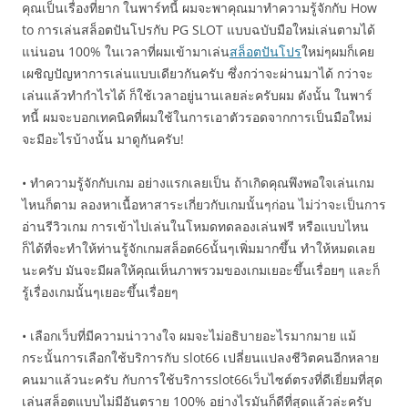
คุณเป็นเรื่องที่ยาก ในพาร์ทนี้ ผมจะพาคุณมาทำความรู้จักกับ How
to การเล่นสล็อตปันโปรกับ PG SLOT แบบฉบับมือใหม่เล่นตามได้
แน่นอน 100% ในเวลาที่ผมเข้ามาเล่น
สล็อตปันโปร
ใหม่ๆผมก็เคย
เผชิญปัญหาการเล่นแบบเดียวกันครับ ซึ่งกว่าจะผ่านมาได้ กว่าจะ
เล่นแล้วทำกำไรได้ ก็ใช้เวลาอยู่นานเลยล่ะครับผม ดังนั้น ในพาร์
ทนี้ ผมจะบอกเทคนิคที่ผมใช้ในการเอาตัวรอดจากการเป็นมือใหม่
จะมีอะไรบ้างนั้น มาดูกันครับ!
• ทำความรู้จักกับเกม อย่างแรกเลยเป็น ถ้าเกิดคุณพึงพอใจเล่นเกม
ไหนก็ตาม ลองหาเนื้อหาสาระเกี่ยวกับเกมนั้นๆก่อน ไม่ว่าจะเป็นการ
อ่านรีวิวเกม การเข้าไปเล่นในโหมดทดลองเล่นฟรี หรือแบบไหน
ก็ได้ที่จะทำให้ท่านรู้จักเกมสล็อต66นั้นๆเพิ่มมากขึ้น ทำให้หมดเลย
นะครับ มันจะมีผลให้คุณเห็นภาพรวมของเกมเยอะขึ้นเรื่อยๆ และก็
รู้เรื่องเกมนั้นๆเยอะขึ้นเรื่อยๆ
• เลือกเว็บที่มีความน่าวางใจ ผมจะไม่อธิบายอะไรมากมาย แม้
กระนั้นการเลือกใช้บริการกับ slot66 เปลี่ยนแปลงชีวิตคนอีกหลาย
คนมาแล้วนะครับ กับการใช้บริการslot66เว็บไซต์ตรงที่ดีเยี่ยมที่สุด
เล่นสล็อตแบบไม่มีอันตราย 100% อย่างไรมันก็ดีที่สุดแล้วล่ะครับ