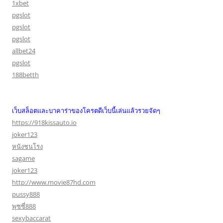
1xbet
pgslot
pgslot
pgslot
allbet24
pgslot
188betth
เว็บสล็อตและบาคาร่าของโครตดีเว็บนี้เล่นแล้วรวยจัดๆ
https://918kissauto.io
joker123
หนังชนโรง
sagame
joker123
http://www.movie87hd.com
pussy888
พุซซี่888
sexybaccarat