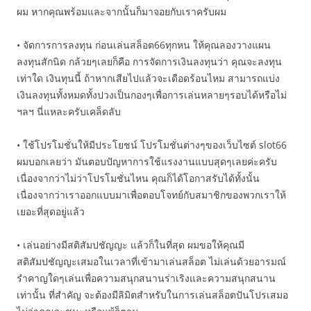
ผม หากคุณพร้อมและจากนั้นก็มาจอยกับเราครับผม
• จัดการการลงทุน ก่อนเล่นสล็อต66ทุกหน ให้คุณลองวางแผน
ลงทุนสักนิด กล้วยๆเลยก็คือ การจัดการเงินลงทุนว่า คุณจะลงทุน
เท่าใด เงินทุนนี้ ถ้าหากเสียไปแล้วจะเดือดร้อนไหม สามารถแบ่ง
เงินลงทุนทั้งหมดทั้งปวงเป็นกองๆเพื่อการเล่นหลายๆรอบได้หรือไม่
ฯลฯ นี่แหละครับเคล็ดลับ
• ใช้โปรโมชั่นให้มีประโยชน์ โปรโมชั่นต่างๆของเว็บไซต์ slot66
ผมบอกเลยว่า มันตอบปัญหาการใช้แรงงานแบบสุดๆเลยค่ะครับ
เนื่องจากว่าไม่ว่าโปรโมชั่นไหน คุณก็ได้โอกาสรับได้ทั้งนั้น
เนื่องจากว่าเราออกแบบมาเพื่อตอบโจทย์กับสมาชิกของพวกเราให้
เยอะที่สุดอยู่แล้ว
• เล่นอย่างมีสติสัมปชัญญะ แล้วก็ในที่สุด ผมขอให้คุณมี
สติสัมปชัญญะเสมอในเวลาที่เข้ามาเล่นสล็อต ไม่เล่นด้วยอารมณ์
รำคาญใดๆเล่นเพื่อความสนุกสนานร่าเริงและความสนุกสนาน
เท่านั้น ที่สำคัญ จะต้องมีลิมิตสำหรับในการเล่นสล็อตปันโปรเสมอ