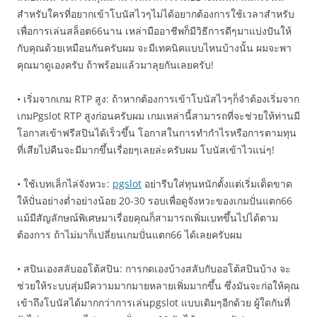
สำหรับใครที่อยากเข้าโบนัสไวๆไม่ได้อยากต้องการใช้เวลาสำหรับ
เพื่อการเล่นสล็อต66นาน เหล่ามืออาชีพก็มีวิธีการดีๆมาแบ่งปันให้
กับคุณด้วยเหมือนกันครับผม จะมีเทคนิคแบบไหนบ้างนั้น ผมจะพา
คุณมาดูเองครับ ถ้าพร้อมแล้วมาลุยกันเลยครับ!
• เริ่มจากเกม RTP สูง: ถ้าหากต้องการเข้าโบนัสไวๆก็จำต้องเริ่มจาก
เกมPgslot RTP สูงก่อนครับผม เกมเหล่านี้สามารถที่จะช่วยให้ท่านมี
โอกาสเข้าฟรีสปินได้เร็วขึ้น โอกาสในการทำกำไรหรือการตามทุน
ที่เสียไปคืนจะมีมากขึ้นเรื่อยๆเลยล่ะครับผม โบนัสเข้าไวแน่ๆ!
• ใช้เบทเล็กไล่จังหวะ:
pgslot
อย่ารีบใส่ทุนหนักตั้งแต่เริ่มเด็ดขาด
ให้ปั่นอย่างต่ำอย่างน้อย 20-30 รอบเพื่อดูจังหวะของเกมปั่นแตก66
แม้มีสัญลักษณ์พิเศษมาเรื่อยคุณก็สามารถเพิ่มเบทขึ้นไปได้ตาม
ต้องการ ถ้าไม่มาก็เปลี่ยนเกมปั่นแตก66 ได้เลยครับผม
• สปินเองสลับออโต้สปิน: การกดเองบ้างสลับกับออโต้สปินบ้าง จะ
ช่วยให้ระบบสุ่มมีความมากมายหลายเพิ่มมากขึ้น ซึ่งมันจะก่อให้คุณ
เข้าถึงโบนัสได้มากกว่าการเล่นpgslot แบบเดิมๆอีกด้วย ผู้ใดกันที่