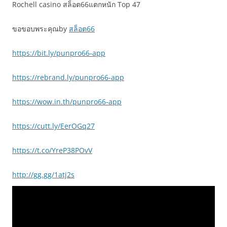
Rochell casino สล็อต66แตกหนัก Top 47
ขอขอบพระคุณby
สล็อต66
https://bit.ly/punpro66-app
https://rebrand.ly/punpro66-app
https://wow.in.th/punpro66-app
https://cutt.ly/EerOGq27
https://t.co/YreP38POvV
http://gg.gg/1atj2s