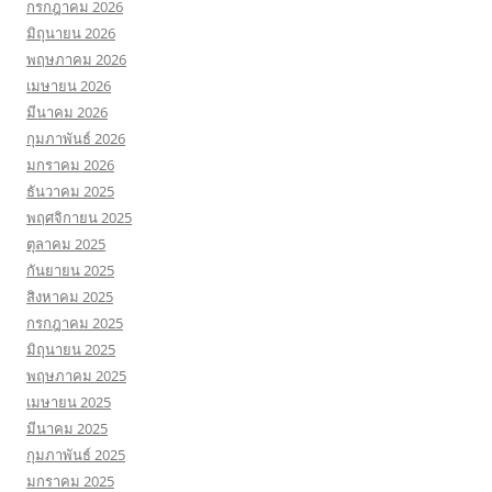
กรกฎาคม 2026
มิถุนายน 2026
พฤษภาคม 2026
เมษายน 2026
มีนาคม 2026
กุมภาพันธ์ 2026
มกราคม 2026
ธันวาคม 2025
พฤศจิกายน 2025
ตุลาคม 2025
กันยายน 2025
สิงหาคม 2025
กรกฎาคม 2025
มิถุนายน 2025
พฤษภาคม 2025
เมษายน 2025
มีนาคม 2025
กุมภาพันธ์ 2025
มกราคม 2025