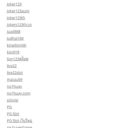
Joker123
joker123auto
joker123th
jokers123th.co
juad888
Judhai168
kingdom66
kiss918
lion123สล็อต
live22
live22slot
macau69
no1huay
no1huay.com
p2vvip
PG
PG Slot
PG Slot เว็บใหม่
pg SuperGame