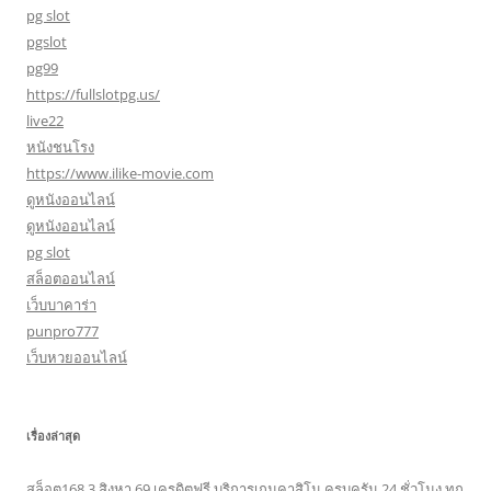
pg slot
pgslot
pg99
https://fullslotpg.us/
live22
หนังชนโรง
https://www.ilike-movie.com
ดูหนังออนไลน์
ดูหนังออนไลน์
pg slot
สล็อตออนไลน์
เว็บบาคาร่า
punpro777
เว็บหวยออนไลน์
เรื่องล่าสุด
สล็อต168 3 สิงหา 69 เครดิตฟรี บริการเกมคาสิโน ครบครัน 24 ชั่วโมง ทุก