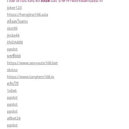
เว็บคาสิโนน่าเล่น ทั้ง
สล็อต
และ
บาคาร่า
ตึงจริงแตกบ่อยมาก
joker123
https://hengjing168.asia
สล็อตเว็บตรง
slot99
jinda44
JINDA888
pgslot
พุซซี่888
https://www.sexyauto168.bet
slotxo
https://www.tangtem168.io
คลิปโป๊
1xbet
pgslot
pgslot
pgslot
allbet24
pgslot