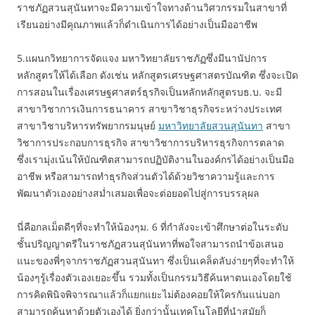
ราชภัฏสวนสุนันทาจะมีความเข้าใจทางด้านวิศวกรรมในสาขาที่
เรียนอย่างมีคุณภาพแล้วก็ดำเนินการได้อย่างเป็นมืออาชีพ
5.แผนกวิทยาการจัดแจง มหาวิทยาลัยราชภัฏซึ่งมีนานัปการ
หลักสูตรให้ได้เลือก ดังเช่น หลักสูตรเศรษฐศาสตรบัณฑิต ซึ่งจะเปิด
การสอนในเรื่องเศรษฐศาสตร์ธุรกิจเป็นหลักหลักสูตรบธ.บ. จะมี
สาขาวิชาการเงินการธนาคาร สาขาวิชาธุรกิจระหว่างประเทศ
สาขาวิชาบริหารทรัพยากรมนุษย์
มหาวิทยาลัยสวนสุนันทา
สาขา
วิชาการประกอบการธุรกิจ สาขาวิชาการบริหารธุรกิจการตลาด
ซึ่งเรามุ่งเน้นให้บัณฑิตสามารถปฏิบัติงานในองค์กรได้อย่างเป็นมือ
อาชีพ หรือสามารถทำธุรกิจส่วนตัวได้ด้วยวิชาความรู้และการ
พัฒนาตัวเองอย่างสม่ำเสมอเพื่อจะต่อยอดไปสู่การบรรลุผล
นี่คือกลเม็ดดีๆที่จะทำให้น้องๆม. 6 ที่กำลังจะเข้าศึกษาต่อในระดับ
ชั้นปริญญาตรีในราชภัฏสวนสุนันทาที่พอใจสามารถนำข้อเสนอ
แนะของพี่ๆจากราชภัฏสวนสุนันทา ซึ่งเป็นเคล็ดลับง่ายๆที่จะทำให้
น้องๆรู้เรื่องตัวเองเยอะขึ้น รวมทั้งเป็นกรรมวิธีค้นหาตนเองโดยใช้
การคิดพินิจพิจารณาแล้วก็แยกแยะไม่ต้องคอยให้ใครกันแน่บอก
สามารถค้นหาด้วยตัวเองได้ ยิ่งกว่านั้นเทคโนโลยีที่นำสมัยก็