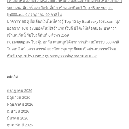
เว็บเปิดใหม่ สล็อตเว็บตรง เว็บแจกหนัก สล็อตแตกง่าย มีจริงไหม? เจาะลึก
ระบบเกม ฟีเจอร์ และปัจจัยที่เกี่ยวข้อง เครดิตฟรี Top 48 by August
Jin888.asia 6 กรกฎาคม 69 คาสิโน
บาคาร่า168 คู่มือเลือกเว็บไพ่ที่ควรรู้ Top 15 by Basil sexy168c.com ทุก
ยอดฝาก 10% ระบบอัตโนมัติเจ้าแรก เว็บดี มีโต๊ะให้เลือกเยอะ บาคาร่า
เข้าเล่นวันนี้ รับโปรดีทันที 6 สิงหา 2569
Pussy888play โปรคุ้มทุกวัน เล่นสนุกได้มากกว่าเดิม สมัครรับ 500 คาสิ
โนออนไลน์ 5ดาว สวรรค์ของนักลงทุน พุซซี่888 เปิดประสบการณ์ใหม่
ทันที Top 26 by Dominga pussy888play.me 16 AUG 26
คลังเก็บ
กรกฎาคม 2026
มิถุนายน 2026
พฤษภาคม 2026
เมษายน 2026
มีนาคม 2026
กุมภาพันธ์ 2026