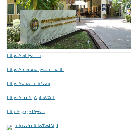
https://bit.ly/ssru
https://rebrand.ly/ssru_ac_th
https://wow.in.th/ssru
https://t.co/ujWpbiWXnL
http://gg.gg/19ywts
https://cutt.ly/Tw4Atjfi