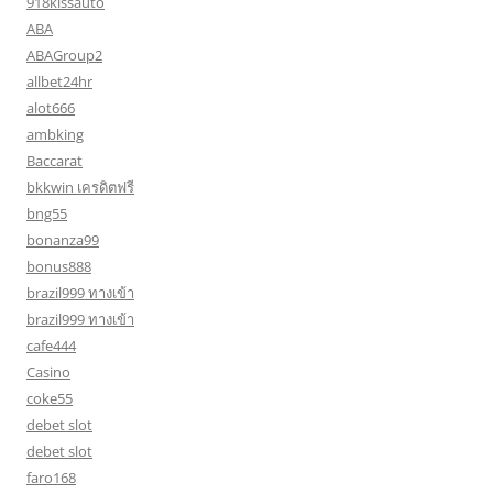
918kissauto
ABA
ABAGroup2
allbet24hr
alot666
ambking
Baccarat
bkkwin เครดิตฟรี
bng55
bonanza99
bonus888
brazil999 ทางเข้า
brazil999 ทางเข้า
cafe444
Casino
coke55
debet slot
debet slot
faro168