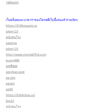
188betth
เว็บสล็อตและบาคาร่าของโครตดีเว็บนี้เล่นแล้วรวยจัดๆ
https://918kissauto.io
joker123
หนังชนโรง
sagame
joker123
http://www.movie87hd.com
pussy888
พุซซี่888
sexybaccarat
pg slot
pgslot
pg99
https://fullslotpg.us/
live22
หนังชนโรง