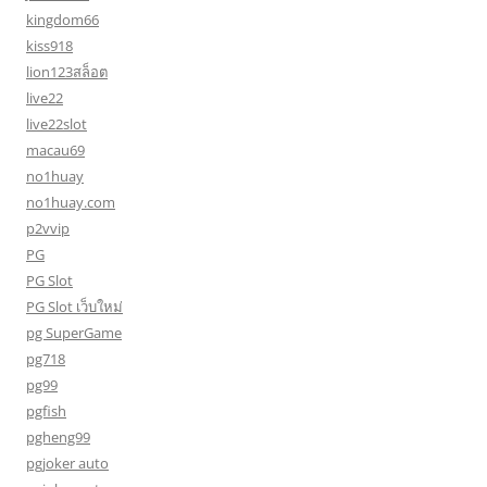
kingdom66
kiss918
lion123สล็อต
live22
live22slot
macau69
no1huay
no1huay.com
p2vvip
PG
PG Slot
PG Slot เว็บใหม่
pg SuperGame
pg718
pg99
pgfish
pgheng99
pgjoker auto