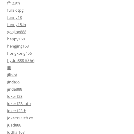
ff123th
fullslotpg
funny18
funny18.in
gaojing888
happy168
hengjing168
hongkong456
hydra888 สล็อต
Jili
Jilislot
Jinda55
jinda888
Joker123
joker123auto
joker123th
jokers123th.co
juad888
Judhai168