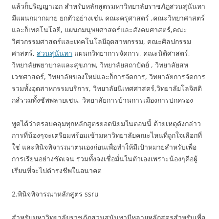
แล้วก็ปริญญาเอก สำหรับหลักสูตรมหาวิทยาลัยราชภัฏสวนสุนันทา
มีแผนกมากมาย ยกตัวอย่างเช่น คณะครุศาสตร์ ,คณะวิทยาศาสตร์
และก็เทคโนโลยี, แผนกมนุษยศาสตร์และสังคมศาสตร์,คณะ
วิศวกรรมศาสตร์และเทคโนโลยีอุตสาหกรรม, คณะศิลปกรรม
ศาสตร์,
สวนสุนันทา
แผนกวิทยาการจัดการ, คณะนิติศาสตร์,
วิทยาลัยพยาบาลและสุขภาพ, วิทยาลัยสถาปัตย์ , วิทยาลัยสห
เวชศาสตร์, วิทยาลัยของใหม่และก็การจัดการ, วิทยาลัยการจัดการ
รวมทั้งอุตสาหกรรมบริการ, วิทยาลัยนิเทศศาสตร์,วิทยาลัยโลจิสติ
กส์รวมทั้งซัพพลายเชน, วิทยาลัยการบ้านการเมืองการปกครอง
พูดได้ว่าครอบคลุมทุกหลักสูตรยอดนิยมในตอนนี้ ด้วยเหตุดังกล่าว
การที่น้องๆจะเตรียมพร้อมเข้ามหาวิทยาลัยคณะไหนที่ถูกใจเลือกที่
ใช่ และพินิจพิจารณาตนเองก่อนเพื่อทำให้มีเป้าหมายสำหรับเพื่อ
การเรียนอย่างชัดเจน รวมทั้งจงเชื่อมั่นในตัวเองเพราะน้องๆคือผู้
เรียนที่จะไปดำรงชีพในอนาคต
2.พินิจพิจารณาหลักสูตร ssru
สำหรับมหาวิทยาลัยราชภัฏสวนสุนันทามีหลายหลักสูตรสำหรับเพื่อ