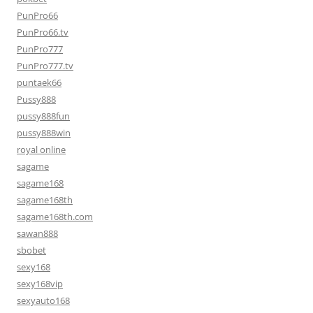
PunPro66
PunPro66.tv
PunPro777
PunPro777.tv
puntaek66
Pussy888
pussy888fun
pussy888win
royal online
sagame
sagame168
sagame168th
sagame168th.com
sawan888
sbobet
sexy168
sexy168vip
sexyauto168