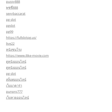
pussy888
พุซซี่888
sexybaccarat
pg slot
pgslot
pg99
https://fullslotpg.us/
live22
หนังชนโรง
https://www.ilike-movie.com
ดูหนังออนไลน์
ดูหนังออนไลน์
pg slot
สล็อตออนไลน์
เว็บบาคาร่า
punpro777
เว็บหวยออนไลน์