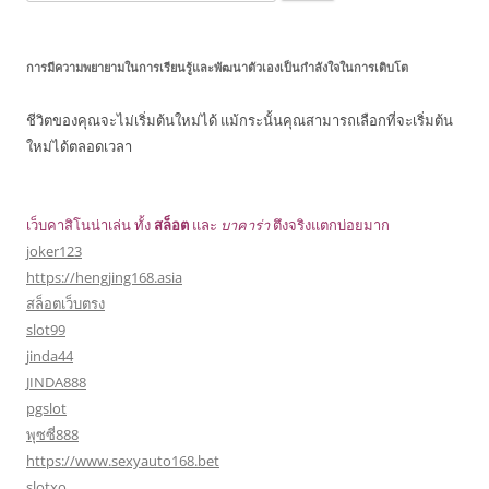
สำหรับ:
การมีความพยายามในการเรียนรู้และพัฒนาตัวเองเป็นกำลังใจในการเติบโต
ชีวิตของคุณจะไม่เริ่มต้นใหม่ได้ แม้กระนั้นคุณสามารถเลือกที่จะเริ่มต้น
ใหม่ได้ตลอดเวลา
เว็บคาสิโนน่าเล่น ทั้ง
สล็อต
และ
บาคาร่า
ตึงจริงแตกบ่อยมาก
joker123
https://hengjing168.asia
สล็อตเว็บตรง
slot99
jinda44
JINDA888
pgslot
พุซซี่888
https://www.sexyauto168.bet
slotxo