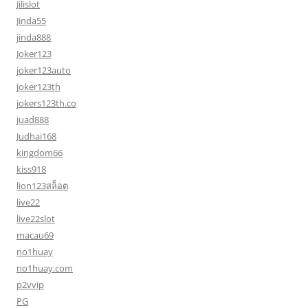
Jilislot
Jinda55
jinda888
Joker123
joker123auto
joker123th
jokers123th.co
juad888
Judhai168
kingdom66
kiss918
lion123สล็อต
live22
live22slot
macau69
no1huay
no1huay.com
p2vvip
PG