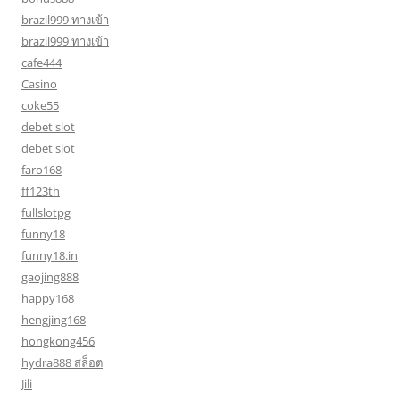
brazil999 ทางเข้า
brazil999 ทางเข้า
cafe444
Casino
coke55
debet slot
debet slot
faro168
ff123th
fullslotpg
funny18
funny18.in
gaojing888
happy168
hengjing168
hongkong456
hydra888 สล็อต
Jili