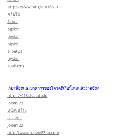
https://www.tangtem168.io
คลิปโป๊
1xbet
pgslot
pgslot
pgslot
allbet24
pgslot
188betth
เว็บสล็อตและบาคาร่าของโครตดีเว็บนี้เล่นแล้วรวยจัดๆ
https://918kissauto.io
joker123
หนังชนโรง
sagame
joker123
http://www.movie87hd.com