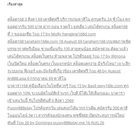
เรื่องล่าสุด
สล็อต168 3 สิงหา 69 เครดิตฟรี บริการเกมคาสิโน ครบครัน 24 ชั่วโมง ทุก
ยอดฝากรับ 500 บาท ฝาก-ถอน รวดเร็ว ยูสเดียว เล่นได้ทุกเกม สล็อต168
ที่ 1 ของเอเชีย Top 17 by Molly hengjing168d.com
สล็อต168 tangtem168e.com 18 August 69 tangtem168 เกมสดภาพชัด
บรรยากาศพรีเมียม ชวนเพื่อนรับ 100 สายทุนน้อย สมัครด่วน คัดมาแล้ว
เล่นได้ทุกเกม สล็อตเว็บตรง ห้ามพลาด โปรดีรออยู่ Top 17 by Winona
เว็บเปิดใหม่ สล็อตเว็บตรง เว็บแจกหนัก สล็อตแตกง่าย มีจริงไหม? เจาะลึก
ระบบเกม ฟีเจอร์ และปัจจัยที่เกี่ยวข้อง เครดิตฟรี Top 48 by August
Jin888.asia 6 กรกฎาคม 69 คาสิโน
บาคาร่า168 คู่มือเลือกเว็บไพ่ที่ควรรู้ Top 15 by Basil sexy168c.com ทุก
ยอดฝาก 10% ระบบอัตโนมัติเจ้าแรก เว็บดี มีโต๊ะให้เลือกเยอะ บาคาร่า
เข้าเล่นวันนี้ รับโปรดีทันที 6 สิงหา 2569
Pussy888play โปรคุ้มทุกวัน เล่นสนุกได้มากกว่าเดิม สมัครรับ 500 คาสิ
โนออนไลน์ 5ดาว สวรรค์ของนักลงทุน พุซซี่888 เปิดประสบการณ์ใหม่
ทันที Top 26 by Dominga pussy888play.me 16 AUG 26