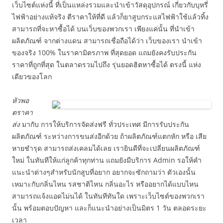
เว็บไซต์แห่งนี้ ที่เป็นแหล่งรวมและนำเข้าวัสดุอุปกรณ์ เกี่ยวกับบุหรี่
ไฟฟ้าอย่างแท้จริง ตีราคาให้ที่ดี แล้วก็ยาสูบกระแสไฟฟ้าใช้แล้วทิ้ง
สามารถที่จะหาซื้อได้ บนเว็บของพวกเรา เพียงแค่นั้น ที่นำเข้า
ผลิตภัณฑ์ จากต่างแดน สามารถเชื่อถือได้ว่า เว็บของเรา นำเข้า
ของจริง 100% ในราคามิตรภาพ ที่สุดยอด แถมยังคงรับประกัน
ราคาที่ถูกที่สุด ในตลาดรวมไปถึง รุ่นยอดฮิตหาซื้อได้ ตรงนี้ แห่ง
เดียวของโลก
หัวพอ
ตราคา
ส่ง
มากับ การให้บริการจัดส่งฟรี ทั่วประเทศ มีการรับประกัน
ผลิตภัณฑ์ ระหว่างการขนส่งอีกด้วย ถ้าผลิตภัณฑ์แตกหัก หรือ เสีย
หายชำรุด สามารถส่งเคลมได้เลย เรายินดีที่จะเปลี่ยนผลิตภัณฑ์
ใหม่ ในทันทีให้แก่ลูกค้าทุกท่าน แถมยังมีบริการ Admin รอให้คำ
แนะนำต่างๆสำหรับนักสูบที่อยาก อยากจะซักถามว่า ตัวเองนั้น
เหมาะกับกลิ่นไหน รสชาติไหน กลิ่นอะไร หรืออยากได้แบบไหน
สามารถแจ้งแอดไม่นได้ ในทันทีทันใด เพราะเว็บไซต์ของพวกเรา
นั้น พร้อมตอบปัญหา และก็แนะนำอย่างเป็นมิตร 1 วัน ตลอดระยะ
เวลา