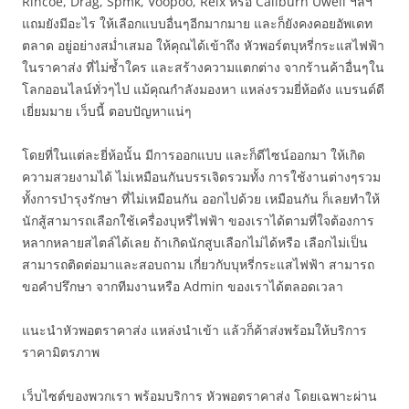
Rincoe, Drag, Spmk, Voopoo, Relx หรือ Caliburn Uwell ฯลฯ
แถมยังมีอะไร ให้เลือกแบบอื่นๆอีกมากมาย และก็ยังคงคอยอัพเดท
ตลาด อยู่อย่างสม่ำเสมอ ให้คุณได้เข้าถึง หัวพอร์ตบุหรี่กระแสไฟฟ้า
ในราคาส่ง ที่ไม่ซ้ำใคร และสร้างความแตกต่าง จากร้านค้าอื่นๆใน
โลกออนไลน์ทั่วๆไป แม้คุณกำลังมองหา แหล่งรวมยี่ห้อดัง แบรนด์ดี
เยี่ยมมาย เว็บนี้ ตอบปัญหาแน่ๆ
โดยที่ในแต่ละยี่ห้อนั้น มีการออกแบบ และก็ดีไซน์ออกมา ให้เกิด
ความสวยงามได้ ไม่เหมือนกันบรรเจิดรวมทั้ง การใช้งานต่างๆรวม
ทั้งการบำรุงรักษา ที่ไม่เหมือนกัน ออกไปด้วย เหมือนกัน ก็เลยทำให้
นักสู้สามารถเลือกใช้เครื่องบุหรี่ไฟฟ้า ของเราได้ตามที่ใจต้องการ
หลากหลายสไตล์ได้เลย ถ้าเกิดนักสูบเลือกไม่ได้หรือ เลือกไม่เป็น
สามารถติดต่อมาและสอบถาม เกี่ยวกับบุหรี่กระแสไฟฟ้า สามารถ
ขอคำปรึกษา จากทีมงานหรือ Admin ของเราได้ตลอดเวลา
แนะนำหัวพอตราคาส่ง แหล่งนำเข้า แล้วก็ค้าส่งพร้อมให้บริการ
ราคามิตรภาพ
เว็บไซต์ของพวกเรา พร้อมบริการ หัวพอตราคาส่ง โดยเฉพาะผ่าน