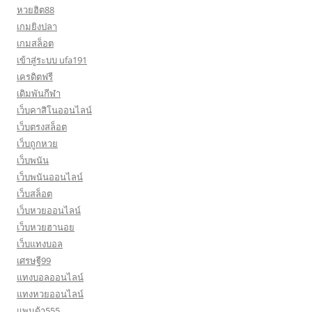
หวยฮิต88
เกมยิงปลา
เกมสล็อต
เข้าสู่ระบบ ufa191
เครดิตฟรี
เดิมพันกีฬา
เว็บคาสิโนออนไลน์
เว็บตรงสล็อต
เว็บถูกหวย
เว็บพนัน
เว็บพนันออนไลน์
เว็บสล็อต
เว็บหวยออนไลน์
เว็บหวยฮานอย
เว็บแทงบอล
เศรษฐี99
แทงบอลออนไลน์
แทงหวยออนไลน์
แพนด้า555