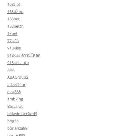
168slot
168สล็อต
188bet
188betth
1xbet
77UFA
918Kiss
918kiss ดาวน์โหลด
918kissauto
ABA
ABAGroup2
allbet24hr
alot666
ambking
Baccarat
bkkwin เครดิตฟรี
bng55
bonanza99
bonus888