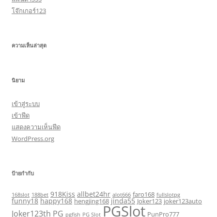
โจ๊กเกอร์123
ความเห็นล่าสุด
นิยาม
เข้าสู่ระบบ
เข้าฟีด
แสดงความเห็นฟีด
WordPress.org
ป้ายกำกับ
918Kiss
allbet24hr
faro168
168slot
188bet
alot666
fullslotpg
funny18
happy168
jinda55
hengjing168
Joker123
joker123auto
PGSlot
Joker123th
PG
PunPro777
pgfish
PG Slot