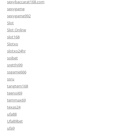
sexybaccarat168.com
sexygame
sexygame992
Slot
Slot Online
slot168
Slotxo
slotxo24hr
soibet
sretthi99
ssgame666
ssru
tangtem168
teenoi69
temmax69
texas24
ufa88
Ufa89bet
ufa9