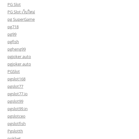
PG Slot
PG Slot เว็บใหม่
pg SuperGame
pg718
pg99
pgfish
pgheng99
pgjoker auto
pgjoker auto
PGSlot
pgslot168
pgslot77
pgslot77.io
pgslot99
pgslot99.in
pgslotceo
pgslotfish
Pgslotth
pokbet