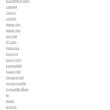
brazil999 ทางเข้า
cafe444
Casino
coke55
debet slot
debet slot
faro168
ff123th
fullslotpg
funny18
funny18.in
gaojing888
happy168
hengjing168
hongkong456
hydra888 สล็อต
Jili
Jilislot
Jinda55