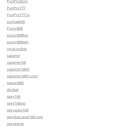
PunPro66.tv
PunPro777
PunPro777.tv
puntaek66
Pussy888
pussy888fun
pussy888win
royal online
sagame
sagame168
sagame168th
sagame168th.com
sawan888
sbobet
sexy168
sexy168vip
sexyauto168
sexybaccarat168.com
sexygame