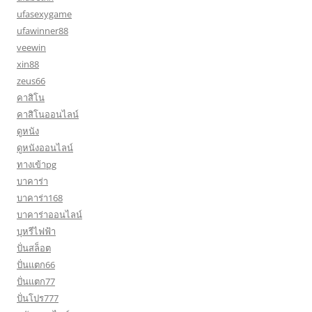
ufasexygame
ufawinner88
veewin
xin88
zeus66
คาสิโน
คาสิโนออนไลน์
ดูหนัง
ดูหนังออนไลน์
ทางเข้าpg
บาคาร่า
บาคาร่า168
บาคาร่าออนไลน์
บุหรีไฟฟ้า
ปั่นสล็อต
ปั่นแตก66
ปั่นแตก77
ปั่นโปร777