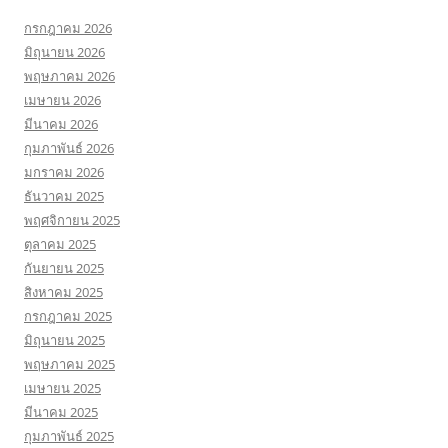
กรกฎาคม 2026
มิถุนายน 2026
พฤษภาคม 2026
เมษายน 2026
มีนาคม 2026
กุมภาพันธ์ 2026
มกราคม 2026
ธันวาคม 2025
พฤศจิกายน 2025
ตุลาคม 2025
กันยายน 2025
สิงหาคม 2025
กรกฎาคม 2025
มิถุนายน 2025
พฤษภาคม 2025
เมษายน 2025
มีนาคม 2025
กุมภาพันธ์ 2025