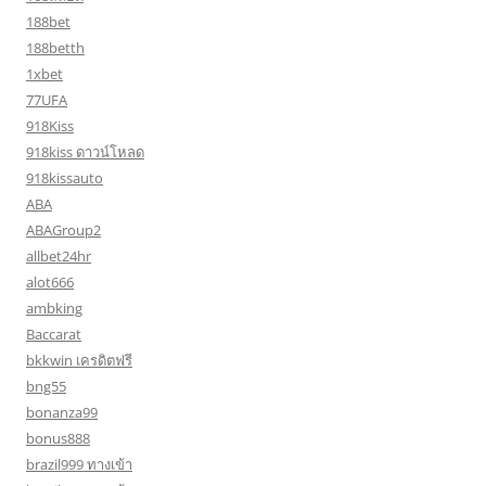
188bet
188betth
1xbet
77UFA
918Kiss
918kiss ดาวน์โหลด
918kissauto
ABA
ABAGroup2
allbet24hr
alot666
ambking
Baccarat
bkkwin เครดิตฟรี
bng55
bonanza99
bonus888
brazil999 ทางเข้า