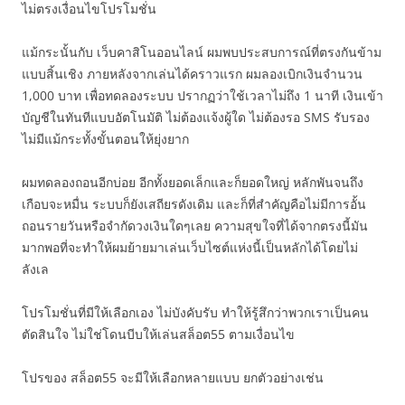
ไม่ตรงเงื่อนไขโปรโมชั่น
แม้กระนั้นกับ เว็บคาสิโนออนไลน์ ผมพบประสบการณ์ที่ตรงกันข้าม
แบบสิ้นเชิง ภายหลังจากเล่นได้คราวแรก ผมลองเบิกเงินจำนวน
1,000 บาท เพื่อทดลองระบบ ปรากฏว่าใช้เวลาไม่ถึง 1 นาที เงินเข้า
บัญชีในทันทีแบบอัตโนมัติ ไม่ต้องแจ้งผู้ใด ไม่ต้องรอ SMS รับรอง
ไม่มีแม้กระทั้งขั้นตอนให้ยุ่งยาก
ผมทดลองถอนอีกบ่อย อีกทั้งยอดเล็กและก็ยอดใหญ่ หลักพันจนถึง
เกือบจะหมื่น ระบบก็ยังเสถียรดังเดิม และก็ที่สำคัญคือไม่มีการอั้น
ถอนรายวันหรือจำกัดวงเงินใดๆเลย ความสุขใจที่ได้จากตรงนี้มัน
มากพอที่จะทำให้ผมย้ายมาเล่นเว็บไซต์แห่งนี้เป็นหลักได้โดยไม่
ลังเล
โปรโมชั่นที่มีให้เลือกเอง ไม่บังคับรับ ทำให้รู้สึกว่าพวกเราเป็นคน
ตัดสินใจ ไม่ใช่โดนบีบให้เล่นสล็อต55 ตามเงื่อนไข
โปรของ สล็อต55 จะมีให้เลือกหลายแบบ ยกตัวอย่างเช่น