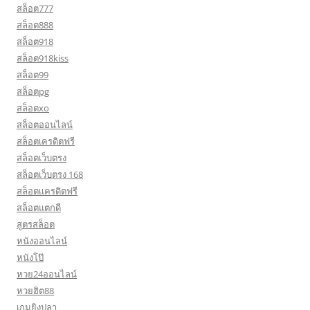
สล็อต777
สล็อต888
สล็อต918
สล็อต918kiss
สล็อต99
สล็อตpg
สล็อตxo
สล็อตออนไลน์
สล็อตเครดิตฟรี
สล็อตเว็บตรง
สล็อตเว็บตรง 168
สล็อตเเครดิตฟรี
สล็อตแตกดี
สูตรสล็อต
หนังออนไลน์
หนังโป๊
หวย24ออนไลน์
หวยฮิต88
เกมยิงปลา