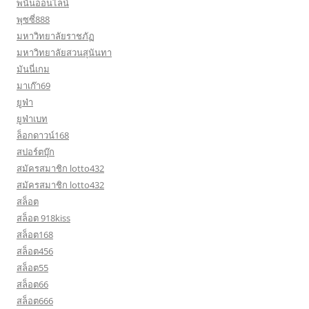
พนันออนไลน์
พุซซี่888
มหาวิทยาลัยราชภัฏ
มหาวิทยาลัยสวนสุนันทา
มันนี่เกม
มาเก๊า69
ยูฟ่า
ยูฟ่าเบท
ล็อกดาวน์168
สปอร์ตบุ๊ก
สมัครสมาชิก lotto432
สมัครสมาชิก lotto432
สล็อต
สล็อต 918kiss
สล็อต168
สล็อต456
สล็อต55
สล็อต66
สล็อต666