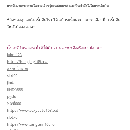
การมีความพยายามในการเรียนรู้และพัฒนาตัวเองเป็นกำลังใจในการเติบโต
ชีวิตของคุณจะไม่เริ่มต้นใหม่ได้ แม้กระนั้นคุณสามารถเลือกที่จะเริ่มต้น
ใหม่ได้ตลอดเวลา
เว็บคาสิโนน่าเล่น ทั้ง
สล็อต
และ
บาคาร่า
ตึงจริงแตกบ่อยมาก
joker123
https://hengjing168.asia
สล็อตเว็บตรง
slot99
jinda44
JINDA888
pgslot
พุซซี่888
https://www.sexyauto168.bet
slotxo
https://www.tangtem168.io