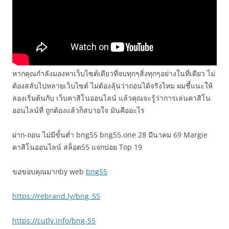
หากคุณกำลังมองหาเว็บไซต์เดียวที่จบทุกๆสิ่งทุกๆอย่างในที่เดียว ไม่
ต้องสลับไปหลายเว็บไซต์ ไม่ต้องลุ้นว่าถอนได้จริงไหม ผมชี้แนะให้
ลองเริ่มต้นกับ เว็บคาสิโนออนไลน์ แล้วคุณจะรู้ว่าการเล่นคาสิโน
ออนไลน์ที่ ถูกต้องแล้วก็สบายใจ มันคืออะไร
ฝาก-ถอน ไม่มีขั้นต่ำ bng55 bng55.one 28 มีนาคม 69 Margie
คาสิโนออนไลน์ สล็อต55 แจกบ่อย Top 19
ขอขอบคุณมากby web
bng55
https://rebrand.ly/bng_55
https://cutly.info/bng-55