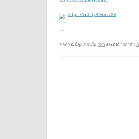
https://cutt.ly/PeprczXV
…
ข้อความนี้ถูกเขียนใน
ยูฟ่า
และติดป้ายกำกับ
เว