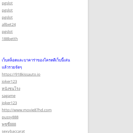
pgslot
pgslot
pgslot
allbet24
pgslot
188betth
เว็บสล็อตและบาคาร่าของโครตดีเว็บนี้เล่น
แล้วรวยจัดๆ
https://918kissauto.io
joker123
หนังชนโรง
sagame
joker123
http://www.movie87hd.com
pussy888
พุซซี่888
sexybaccarat