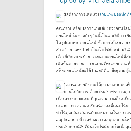
Top 66 by Michaela allb
ผลดีจากการเล่นเกม
เว็บแทงบอลที่ดีที่
คุณทราบหรือเปล่าว่าเกมเสี่ยงดวงออนไลน์ 
ออนไลน์ ในช่วงปัจจุบันนี้เป็นเกมที่มีการ
ในรูปแบบของออนไลน์ ซึ่งบอกได้เลยว่าสะ
สำหรับ allbestbet เป็นเว็บไซต์ระดับพรีเมี่ยม
เรื่องที่เกี่ยวข้องกับการเล่นเกมออนไลน์ที
เพิ่มขึ้นด้วยจากการเล่นเกมที่คุณชอบรวมท
สล็อตออนไลน์จะได้รับผลดีที่น่าดึงดูดต่อผู้
1.ผ่อนคลายดีๆเกมได้ถูกออกแบบมาเพื่อป
บานไปกับการเลือกเป็นสุขเพราะเหตุว่
เรื่องต่างๆเยอะแยะ ที่คุณเจอความตึงเครีย
คุณอยากจะความเครียดน้อยลงชี้แนะให้มาที่นี
ทำให้คุณสนุกสนานกับแบบอย่างในการเล่นเก
application ที่จะสร้างความสนุกสนานให้
ประสบการณ์ดีๆที่ดินเว็บไซต์มอบให้เมื่อ