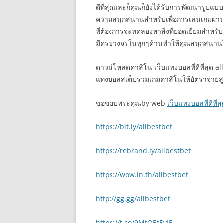
ดีที่สุดและก็คุณก็ยังได้รับการพัฒนารูปแบ
ความสนุกสนานสำหรับเพื่อการเล่นเกมผ่านร
ที่ต้องการจะทดลองหาสิ่งที่ยอดเยี่ยมสำหรับเ
มีครบวงจรในทุกๆด้านทำให้คุณสนุกสนานไปกั
ดาวน์โหลดคาสิโน เว็บแทงบอลที่ดีที่สุด
แทงบอลสเต็ปรวมเกมคาสิโนให้อัตราจ่ายส
ขอขอบพระคุณby web
เว็บแทงบอลที่ดีที่ส
https://bit.ly/allbestbet
https://rebrand.ly/allbestbet
https://wow.in.th/allbestbet
http://gg.gg/allbestbet
https://t.co/9MtQEf5vI5