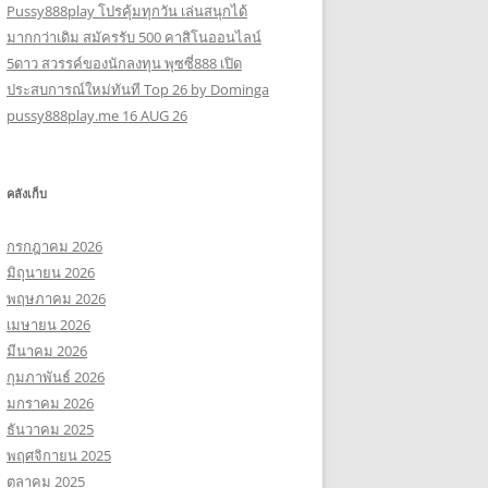
Pussy888play โปรคุ้มทุกวัน เล่นสนุกได้
มากกว่าเดิม สมัครรับ 500 คาสิโนออนไลน์
5ดาว สวรรค์ของนักลงทุน พุซซี่888 เปิด
ประสบการณ์ใหม่ทันที Top 26 by Dominga
pussy888play.me 16 AUG 26
คลังเก็บ
กรกฎาคม 2026
มิถุนายน 2026
พฤษภาคม 2026
เมษายน 2026
มีนาคม 2026
กุมภาพันธ์ 2026
มกราคม 2026
ธันวาคม 2025
พฤศจิกายน 2025
ตุลาคม 2025