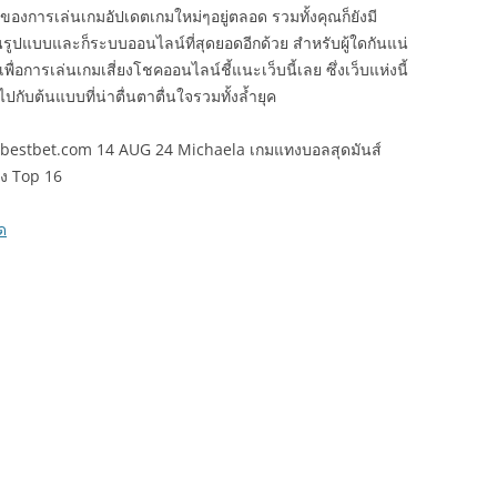
บของการเล่นเกมอัปเดตเกมใหม่ๆอยู่ตลอด รวมทั้งคุณก็ยังมี
ูปแบบและก็ระบบออนไลน์ที่สุดยอดอีกด้วย สำหรับผู้ใดกันแน่
พื่อการเล่นเกมเสี่ยงโชคออนไลน์ชี้แนะเว็บนี้เลย ซึ่งเว็บแห่งนี้
บต้นแบบที่น่าตื่นตาตื่นใจรวมทั้งล้ำยุค
 allbestbet.com 14 AUG 24 Michaela เกมแทงบอลสุดมันส์
ูง Top 16
ุด