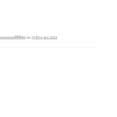
็บแทงบอลที่ดีที่สุด
บน
19 มิถุนายน 2024