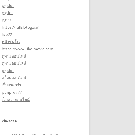
pg slot
pgslot
pg99
https://fullslotpg.us/
live22
หนังชนโรง
https://www.ilike-movie.com
ดูหนังออนไลน์
ดูหนังออนไลน์
pg slot
สล็อตออนไลน์
เว็บบาคาร่า
punpro777
เว็บหวยออนไลน์
เรื่องล่าสุด