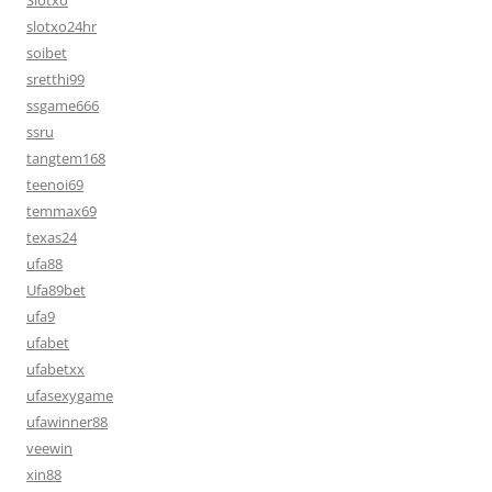
slotxo24hr
soibet
sretthi99
ssgame666
ssru
tangtem168
teenoi69
temmax69
texas24
ufa88
Ufa89bet
ufa9
ufabet
ufabetxx
ufasexygame
ufawinner88
veewin
xin88