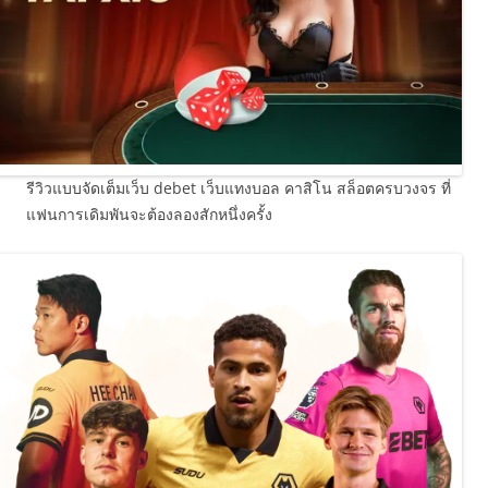
รีวิวแบบจัดเต็มเว็บ debet เว็บแทงบอล คาสิโน สล็อตครบวงจร ที่
แฟนการเดิมพันจะต้องลองสักหนึ่งครั้ง