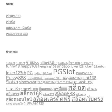
นิยาม
เข้าสู่ระบบ
เข้าฟีด
แสดงความเห็นฟีด
WordPress.org
ป้ายกำกับ
918Kiss
allbet24hr
faro168
168slot
188bet
alot666
fullslotpg
funny18
happy168
jinda55
hengjing168
Joker123
joker123auto
PGSlot
Joker123th
PG
PunPro777
pgfish
PG Slot
Pussy888
slot168
sexyauto168
pussy888win
sagame168th
Slotxo
ทางเข้าpg
slotxo24hr
tangtem168
temmax69
สล็อต
บาคาร่า
พุซซี่888
บาคาร่า168
ปั่นแตก66
สล็อต66
สล็อต168
สล็อต888
สล็อต99
สล็อต777
สล็อตpg
สล็อตเครดิตฟรี
สล็อตเว็บตรง
สล็อตออนไลน์
โจ๊กเกอร์123
แทงบอลออนไลน์