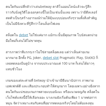
คนใดกันแน่ที่กลัวว่าเล่นbetway คาสิโนออนไลน์แล้วจะรู้สึก
ราวกับนั่งดูวิดีโอเฉยๆตรงนี้ไม่เป็นเช่นนั้นเลย เพราะว่ามีดีลเลอร์
สดตัวเป็นๆสร้างอารมณ์ร่วมให้ลุ้นแบบบ่อนจริงๆรวมทั้งสิ่งสำคัญ
เป็นไม่มีจังหวะที่รู้สึกว่าโดนล็อกไพ่เลย
สล็อตใน
debet
ไม่ใช่แค่มาก แม้กระนั้นมีคุณภาพ โบนัสแตกง่าย
มือใหม่ก็เล่นได้ไม่ขาดทุน
สารภาพว่าทีแรกๆเราไม่ใช่สายสล็อตเลย แต่ว่าเห็นค่ายเกม
มากมาย อีกทั้ง PG, Joker,
debet slot
Pragmatic Play, SlotXO ก็
เลยทดลองปั่นดูบ้าง จากงบประมาณแค่ 100 บาท ก็เล่นได้ยาวๆ
แทบชั่วโมง
เกมของแต่ละค่ายที่ betway นำเข้ามามีธีมนานัปการ ภาพงาม
เอฟเฟกต์ดี และเสียงประกอบทำให้สนุกมาก โดยเฉพาะอย่างยิ่งหาก
คนใดกันแน่ชอบเกมภาพสวยแบบอนิเมะ หรือแนวผจญภัย สล็อตใน
เว็บไซต์แห่งนี้มีให้เลือกเยอะ บางเกมยังเริ่มต้นเพียง 1 บาทต่อการ
หมุน จัดว่าเหมาะสมกับคนที่อยากทดลองจริงๆโดยไม่ต้องลงทุน