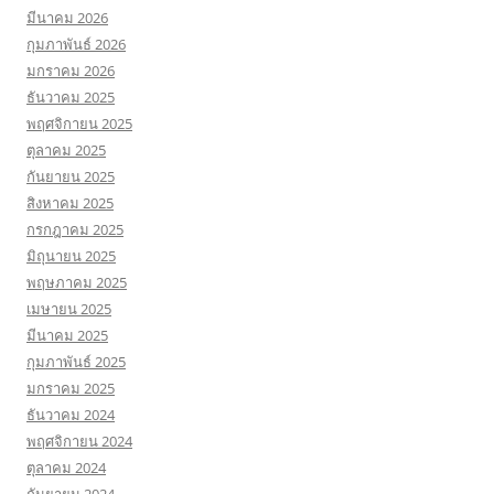
มีนาคม 2026
กุมภาพันธ์ 2026
มกราคม 2026
ธันวาคม 2025
พฤศจิกายน 2025
ตุลาคม 2025
กันยายน 2025
สิงหาคม 2025
กรกฎาคม 2025
มิถุนายน 2025
พฤษภาคม 2025
เมษายน 2025
มีนาคม 2025
กุมภาพันธ์ 2025
มกราคม 2025
ธันวาคม 2024
พฤศจิกายน 2024
ตุลาคม 2024
กันยายน 2024