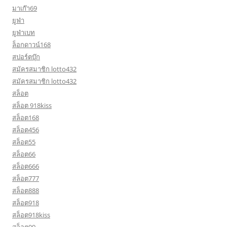
มาเก๊า69
ยูฟ่า
ยูฟ่าเบท
ล็อกดาวน์168
สปอร์ตบุ๊ก
สมัครสมาชิก lotto432
สมัครสมาชิก lotto432
สล็อต
สล็อต 918kiss
สล็อต168
สล็อต456
สล็อต55
สล็อต66
สล็อต666
สล็อต777
สล็อต888
สล็อต918
สล็อต918kiss
สล็อต99