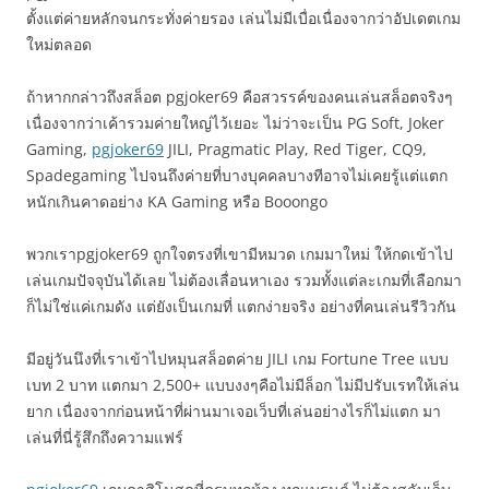
ตั้งแต่ค่ายหลักจนกระทั่งค่ายรอง เล่นไม่มีเบื่อเนื่องจากว่าอัปเดตเกม
ใหม่ตลอด
ถ้าหากกล่าวถึงสล็อต pgjoker69 คือสวรรค์ของคนเล่นสล็อตจริงๆ
เนื่องจากว่าเค้ารวมค่ายใหญ่ไว้เยอะ ไม่ว่าจะเป็น PG Soft, Joker
Gaming,
pgjoker69
JILI, Pragmatic Play, Red Tiger, CQ9,
Spadegaming ไปจนถึงค่ายที่บางบุคคลบางทีอาจไม่เคยรู้แต่แตก
หนักเกินคาดอย่าง KA Gaming หรือ Booongo
พวกเราpgjoker69 ถูกใจตรงที่เขามีหมวด เกมมาใหม่ ให้กดเข้าไป
เล่นเกมปัจจุบันได้เลย ไม่ต้องเลื่อนหาเอง รวมทั้งแต่ละเกมที่เลือกมา
ก็ไม่ใช่แค่เกมดัง แต่ยังเป็นเกมที่ แตกง่ายจริง อย่างที่คนเล่นรีวิวกัน
มีอยู่วันนึงที่เราเข้าไปหมุนสล็อตค่าย JILI เกม Fortune Tree แบบ
เบท 2 บาท แตกมา 2,500+ แบบงงๆคือไม่มีล็อก ไม่มีปรับเรทให้เล่น
ยาก เนื่องจากก่อนหน้าที่ผ่านมาเจอเว็บที่เล่นอย่างไรก็ไม่แตก มา
เล่นที่นี่รู้สึกถึงความแฟร์