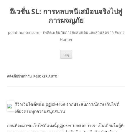
อีเวชั่น SL: การหลบหนีเสมือนจริงไปสู่
การผจญภัย
point-hunter.com – เพลิดเพลินกับการสะสมแต้มและส่วนลดจาก Point
Hunter
ข้าม
เมนู
ไป
ยัง
เนื้อหา
คลังเก็บป้ายกำกับ:
PGJOKER AUTO
รีวิวเว็บไซต์พนัน pgjoker69 จากประสบการณ์ตรง เว็บไซต์
เดียวครบทุกความสนุกสนาน
ก่อนที่จะมาพบเว็บไซต์แห่งนี้pgjoker บอกเลยว่าเราเป็นเยี่ยมในผู้ที่