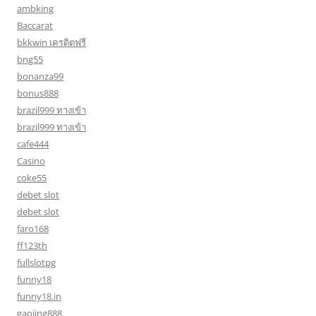
ambking
Baccarat
bkkwin เครดิตฟรี
bng55
bonanza99
bonus888
brazil999 ทางเข้า
brazil999 ทางเข้า
cafe444
Casino
coke55
debet slot
debet slot
faro168
ff123th
fullslotpg
funny18
funny18.in
gaojing888