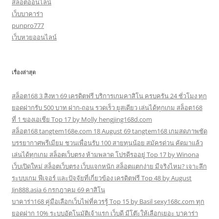
สล็อตออนไลน์
เว็บบาคาร่า
punpro777
เว็บหวยออนไลน์
เรื่องล่าสุด
สล็อต168 3 สิงหา 69 เครดิตฟรี บริการเกมคาสิโน ครบครัน 24 ชั่วโมง ทุก
ยอดฝากรับ 500 บาท ฝาก-ถอน รวดเร็ว ยูสเดียว เล่นได้ทุกเกม สล็อต168
ที่ 1 ของเอเชีย Top 17 by Molly hengjing168d.com
สล็อต168 tangtem168e.com 18 August 69 tangtem168 เกมสดภาพชัด
บรรยากาศพรีเมียม ชวนเพื่อนรับ 100 สายทุนน้อย สมัครด่วน คัดมาแล้ว
เล่นได้ทุกเกม สล็อตเว็บตรง ห้ามพลาด โปรดีรออยู่ Top 17 by Winona
เว็บเปิดใหม่ สล็อตเว็บตรง เว็บแจกหนัก สล็อตแตกง่าย มีจริงไหม? เจาะลึก
ระบบเกม ฟีเจอร์ และปัจจัยที่เกี่ยวข้อง เครดิตฟรี Top 48 by August
Jin888.asia 6 กรกฎาคม 69 คาสิโน
บาคาร่า168 คู่มือเลือกเว็บไพ่ที่ควรรู้ Top 15 by Basil sexy168c.com ทุก
ยอดฝาก 10% ระบบอัตโนมัติเจ้าแรก เว็บดี มีโต๊ะให้เลือกเยอะ บาคาร่า