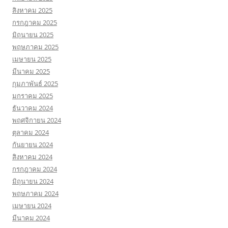
สิงหาคม 2025
กรกฎาคม 2025
มิถุนายน 2025
พฤษภาคม 2025
เมษายน 2025
มีนาคม 2025
กุมภาพันธ์ 2025
มกราคม 2025
ธันวาคม 2024
พฤศจิกายน 2024
ตุลาคม 2024
กันยายน 2024
สิงหาคม 2024
กรกฎาคม 2024
มิถุนายน 2024
พฤษภาคม 2024
เมษายน 2024
มีนาคม 2024