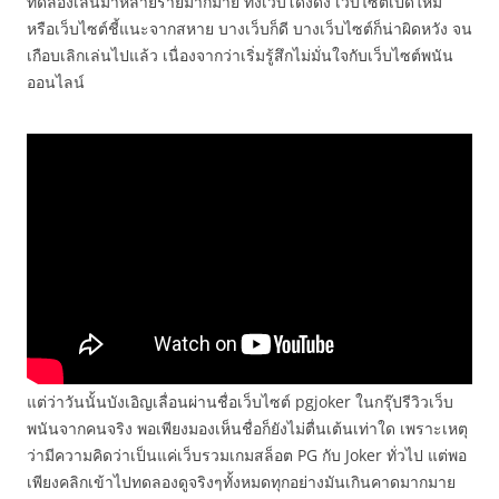
ทดลองเล่นมาหลายรายมากมาย ทั้งเว็บโด่งดัง เว็บไซต์เปิดใหม่
หรือเว็บไซต์ชี้แนะจากสหาย บางเว็บก็ดี บางเว็บไซต์ก็น่าผิดหวัง จน
เกือบเลิกเล่นไปแล้ว เนื่องจากว่าเริ่มรู้สึกไม่มั่นใจกับเว็บไซต์พนัน
ออนไลน์
แต่ว่าวันนั้นบังเอิญเลื่อนผ่านชื่อเว็บไซต์ pgjoker ในกรุ๊ปรีวิวเว็บ
พนันจากคนจริง พอเพียงมองเห็นชื่อก็ยังไม่ตื่นเต้นเท่าใด เพราะเหตุ
ว่ามีความคิดว่าเป็นแค่เว็บรวมเกมสล็อต PG กับ Joker ทั่วไป แต่พอ
เพียงคลิกเข้าไปทดลองดูจริงๆทั้งหมดทุกอย่างมันเกินคาดมากมาย