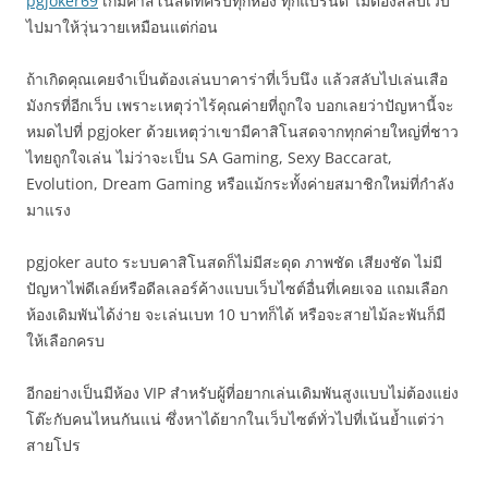
pgjoker69
เกมคาสิโนสดที่ครบทุกห้อง ทุกแบรนด์ ไม่ต้องสลับเว็บ
ไปมาให้วุ่นวายเหมือนแต่ก่อน
ถ้าเกิดคุณเคยจำเป็นต้องเล่นบาคาร่าที่เว็บนึง แล้วสลับไปเล่นเสือ
มังกรที่อีกเว็บ เพราะเหตุว่าไร้คุณค่ายที่ถูกใจ บอกเลยว่าปัญหานี้จะ
หมดไปที่ pgjoker ด้วยเหตุว่าเขามีคาสิโนสดจากทุกค่ายใหญ่ที่ชาว
ไทยถูกใจเล่น ไม่ว่าจะเป็น SA Gaming, Sexy Baccarat,
Evolution, Dream Gaming หรือแม้กระทั้งค่ายสมาชิกใหม่ที่กำลัง
มาแรง
pgjoker auto ระบบคาสิโนสดก็ไม่มีสะดุด ภาพชัด เสียงชัด ไม่มี
ปัญหาไพ่ดีเลย์หรือดีลเลอร์ค้างแบบเว็บไซต์อื่นที่เคยเจอ แถมเลือก
ห้องเดิมพันได้ง่าย จะเล่นเบท 10 บาทก็ได้ หรือจะสายไม้ละพันก็มี
ให้เลือกครบ
อีกอย่างเป็นมีห้อง VIP สำหรับผู้ที่อยากเล่นเดิมพันสูงแบบไม่ต้องแย่ง
โต๊ะกับคนไหนกันแน่ ซึ่งหาได้ยากในเว็บไซต์ทั่วไปที่เน้นย้ำแต่ว่า
สายโปร