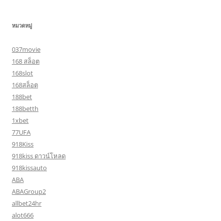
หมวดหมู่
037movie
168 สล็อต
168slot
168สล็อต
188bet
188betth
1xbet
77UFA
918Kiss
918kiss ดาวน์โหลด
918kissauto
ABA
ABAGroup2
allbet24hr
alot666