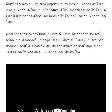
อีกหนึ่งคุณลักษณะเด่นของ pgjoker auto คือระบบฝากถอนที่ไวเกิน
คาด จะฝากก็แค่โอน เงินเข้าโดยทันทีโดยไม่ต้องแจ้งยอด ไม่ต้องแค
ปสลิป ส่วนการถอนก็กดแค่ครั้งเดียว ไม่ต้องรอยืนจนกระทั่งจากแอด
ไม่น
พวกเราลองpgjoker69ถอนเงินตอนตี 4 ตอนต้นก็กลัวว่าบางครั้ง
อาจจะช้าเนื่องจากเป็นช่วงๆคนน้อย แม้กระนั้นไม่เลย เงินกระเด้ง
ฝากบัญชีภายในไม่ถึงนาที มันเป็นความรู้สึกที่อธิบายไม่ถูก เพราะ
เราเคยเจอเว็บที่ถอนแค่ 500 ยังรอนานเป็นชั่วโมง