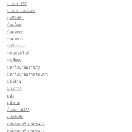
บาคาร่า168
บาคาร่าออนไลน์
บุหรีไฟฟ้า
ปั่นสล็อต
ปั่นแตก66
ปั่นแตก77
ปั่นโปร777
พนันออนไลน์
พุซซี่888
มหาวิทยาลัยราชภัฏ
มหาวิทยาลัยสวนสุนันทา
มันนี่เกม
มาเก๊า69
ยูฟ่า
ยูฟ่าเบท
ล็อกดาวน์168
สปอร์ตบุ๊ก
สมัครสมาชิก lotto432
สมัครสมาชิก lotto432