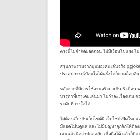
ตรงนี้ไม่จำกัดยอดถอน ไม่มีเงื่อนไขแฝง ไ
สรุปภาพรวมจากมุมมองคนเล่นจริง pgjoker69
ประสบการณ์ป้อมใจได้ครั้งใดก็ตามล็อกอิน
หลังจากที่มีการใช้งานจริงมาเกิน 3 เดือน 
บรรดาที่เราเคยเล่นมา ไม่ว่าจะเรื่องเกม ค
ระดับที่วางใจได้
ไม่ต้องเสี่ยงกับเว็บไซต์ผี เว็บไซต์เปิดให
มีแอดไม่นดูแล และไม่มีปัญหาจุกจิกให้ต้อ
เล่นแล้วคิดว่าปลอดภัย เชื่อถือได้ แล้วก