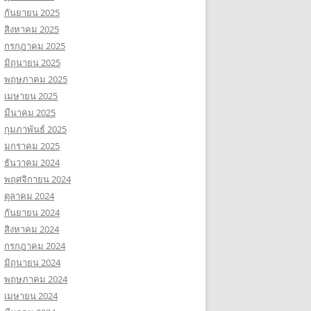
กันยายน 2025
สิงหาคม 2025
กรกฎาคม 2025
มิถุนายน 2025
พฤษภาคม 2025
เมษายน 2025
มีนาคม 2025
กุมภาพันธ์ 2025
มกราคม 2025
ธันวาคม 2024
พฤศจิกายน 2024
ตุลาคม 2024
กันยายน 2024
สิงหาคม 2024
กรกฎาคม 2024
มิถุนายน 2024
พฤษภาคม 2024
เมษายน 2024