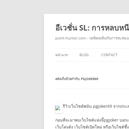
อีเวชั่น SL: การหลบหน
point-hunter.com – เพลิดเพลินกับการสะสม
หน้าแรก
BLOG
CONTACT
คลังเก็บป้ายกำกับ:
PGJOKER69
รีวิวเว็บไซต์พนัน pgjoker69 จากปร
ก่อนที่จะมาพบเว็บไซต์แห่งนี้pgjoker บอกเ
เว็บโด่งดัง เว็บไซต์เปิดใหม่ หรือเว็บไซต์ช