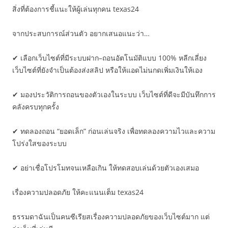
สิ่งที่ต้องการชี้แนะให้ผู้เล่นทุกคน texas24
จากประสบการณ์ส่วนตัว อยากเสนอแนะว่า…
✔ เลือกเว็บไซต์ที่มีระบบฝาก–ถอนอัตโนมัติแบบ 100% หลีกเลี่ยง
เว็บไซต์ที่ยังจำเป็นต้องส่งสลิป หรือให้แอดไม่นกดเพิ่มเงินให้เอง
✔ มองประวัติการถอนของตัวเองในระบบ เว็บไซต์ที่ดีจะมีบันทึกการ
คลังครบทุกครั้ง
✔ ทดลองถอน “ยอดเล็ก” ก่อนเล่นจริง เพื่อทดลองความไวและความ
โปร่งใสของระบบ
✔ อย่าเชื่อโปรโมทจนเหลือเกิน ให้ทดสอบเล่นด้วยตัวเองเสมอ
เรื่องความปลอดภัย ให้คะแนนเต็ม texas24
ธรรมดาฉันเป็นคนซีเรียสเรื่องความปลอดภัยของเว็บไซต์มาก แต่