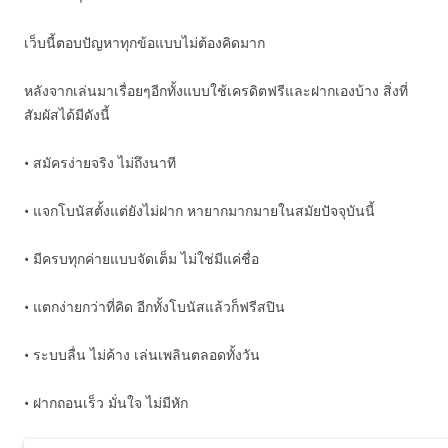
เว็บนี้ตอบปัญหาทุกข้อแบบไม่ต้องคิดมาก
หลังจากเล่นมาเรื่อยๆอีกทั้งแบบใช้เครดิตฟรีและฝากเองบ้าง สิ่งที่
สัมผัสได้มีดังนี้
• สมัครง่ายจริง ไม่ถึงนาที
• แจกโบนัสตั้งแต่ยังไม่ฝาก หายากมากมายในสมัยปัจจุบันนี้
• มีครบทุกค่ายแบบจัดเต็ม ไม่ใช่มีแค่ชื่อ
• แตกง่ายกว่าที่คิด อีกทั้งโบนัสแล้วก็ฟรีสปิน
• ระบบลื่น ไม่ค้าง เล่นเพลินตลอดทั้งวัน
• ฝากถอนเร็ว มั่นใจ ไม่มีหัก