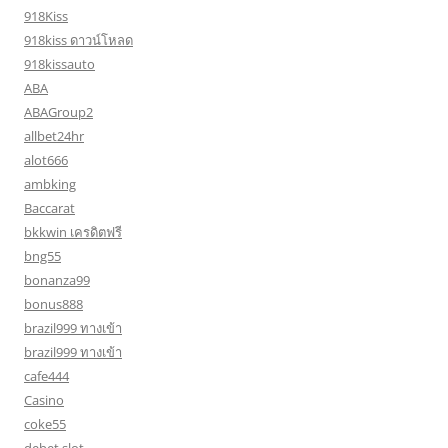
918Kiss
918kiss ดาวน์โหลด
918kissauto
ABA
ABAGroup2
allbet24hr
alot666
ambking
Baccarat
bkkwin เครดิตฟรี
bng55
bonanza99
bonus888
brazil999 ทางเข้า
brazil999 ทางเข้า
cafe444
Casino
coke55