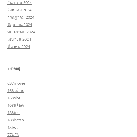
กันยายน 2024
สิงหาคม 2024
กรกฎาคม 2024
มิถุนายน 2024
พฤษภาคม 2024
เมษายน 2024
มีนาคม 2024
หมวดหมู่
037movie
168 สล็อต
168slot
168สล็อต
188bet
188betth
1xbet
77UFA