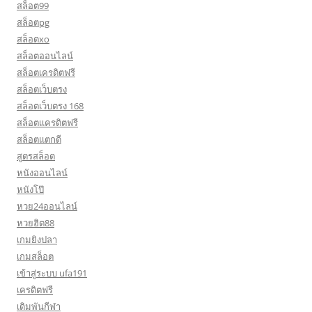
สล็อต99
สล็อตpg
สล็อตxo
สล็อตออนไลน์
สล็อตเครดิตฟรี
สล็อตเว็บตรง
สล็อตเว็บตรง 168
สล็อตเเครดิตฟรี
สล็อตแตกดี
สูตรสล็อต
หนังออนไลน์
หนังโป๊
หวย24ออนไลน์
หวยฮิต88
เกมยิงปลา
เกมสล็อต
เข้าสู่ระบบ ufa191
เครดิตฟรี
เดิมพันกีฬา