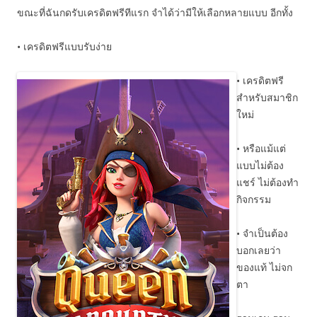
ขณะที่ฉันกดรับเครดิตฟรีทีแรก จำได้ว่ามีให้เลือกหลายแบบ อีกทั้ง
• เครดิตฟรีแบบรับง่าย
• เครดิตฟรี
สำหรับสมาชิก
ใหม่
• หรือแม้แต่
แบบไม่ต้อง
แชร์ ไม่ต้องทำ
กิจกรรม
• จำเป็นต้อง
บอกเลยว่า
ของแท้ ไม่จก
ตา