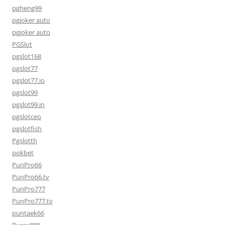
pgheng99
pgjoker auto
pgjoker auto
PGSlot
pgslot168
pgslot77
pgslot77.io
pgslot99
pgslot99.in
pgslotceo
pgslotfish
Pgslotth
pokbet
PunPro66
PunPro66.tv
PunPro777
PunPro777.tv
puntaek66