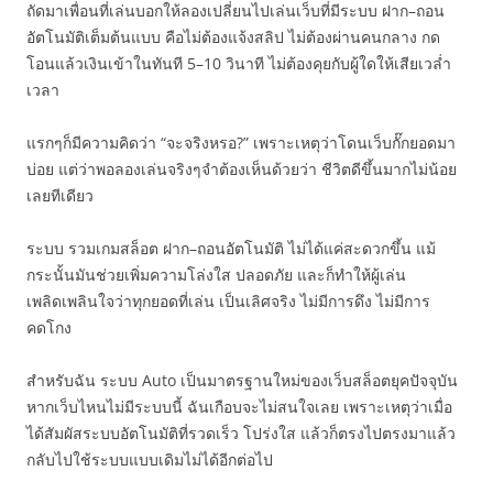
ถัดมาเพื่อนที่เล่นบอกให้ลองเปลี่ยนไปเล่นเว็บที่มีระบบ ฝาก–ถอน
อัตโนมัติเต็มต้นแบบ คือไม่ต้องแจ้งสลิป ไม่ต้องผ่านคนกลาง กด
โอนแล้วเงินเข้าในทันที 5–10 วินาที ไม่ต้องคุยกับผู้ใดให้เสียเวล่ำ
เวลา
แรกๆก็มีความคิดว่า “จะจริงหรอ?” เพราะเหตุว่าโดนเว็บกั๊กยอดมา
บ่อย แต่ว่าพอลองเล่นจริงๆจำต้องเห็นด้วยว่า ชีวิตดีขึ้นมากไม่น้อย
เลยทีเดียว
ระบบ รวมเกมสล็อต ฝาก–ถอนอัตโนมัติ ไม่ได้แค่สะดวกขึ้น แม้
กระนั้นมันช่วยเพิ่มความโล่งใส ปลอดภัย และก็ทำให้ผู้เล่น
เพลิดเพลินใจว่าทุกยอดที่เล่น เป็นเลิศจริง ไม่มีการดึง ไม่มีการ
คดโกง
สำหรับฉัน ระบบ Auto เป็นมาตรฐานใหม่ของเว็บสล็อตยุคปัจจุบัน
หากเว็บไหนไม่มีระบบนี้ ฉันเกือบจะไม่สนใจเลย เพราะเหตุว่าเมื่อ
ได้สัมผัสระบบอัตโนมัติที่รวดเร็ว โปร่งใส แล้วก็ตรงไปตรงมาแล้ว
กลับไปใช้ระบบแบบเดิมไม่ได้อีกต่อไป