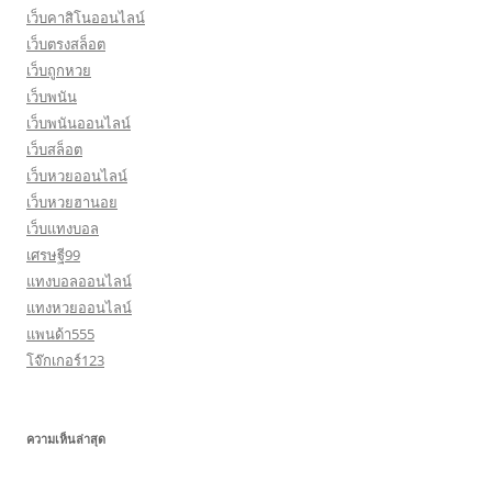
เว็บคาสิโนออนไลน์
เว็บตรงสล็อต
เว็บถูกหวย
เว็บพนัน
เว็บพนันออนไลน์
เว็บสล็อต
เว็บหวยออนไลน์
เว็บหวยฮานอย
เว็บแทงบอล
เศรษฐี99
แทงบอลออนไลน์
แทงหวยออนไลน์
แพนด้า555
โจ๊กเกอร์123
ความเห็นล่าสุด