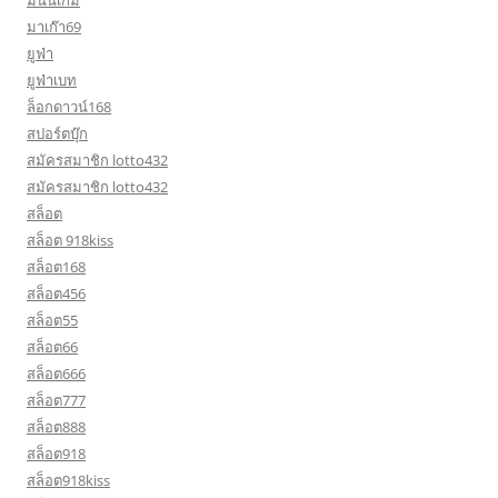
มันนี่เกม
มาเก๊า69
ยูฟ่า
ยูฟ่าเบท
ล็อกดาวน์168
สปอร์ตบุ๊ก
สมัครสมาชิก lotto432
สมัครสมาชิก lotto432
สล็อต
สล็อต 918kiss
สล็อต168
สล็อต456
สล็อต55
สล็อต66
สล็อต666
สล็อต777
สล็อต888
สล็อต918
สล็อต918kiss