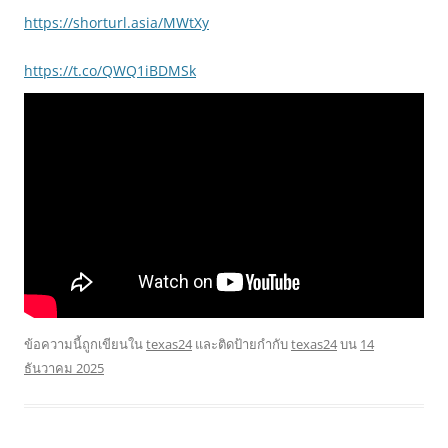
https://shorturl.asia/MWtXy
https://t.co/QWQ1iBDMSk
ข้อความนี้ถูกเขียนใน
texas24
และติดป้ายกำกับ
texas24
บน
14
ธันวาคม 2025