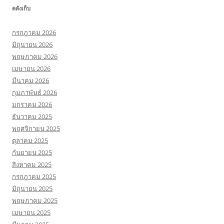
คลังเก็บ
กรกฎาคม 2026
มิถุนายน 2026
พฤษภาคม 2026
เมษายน 2026
มีนาคม 2026
กุมภาพันธ์ 2026
มกราคม 2026
ธันวาคม 2025
พฤศจิกายน 2025
ตุลาคม 2025
กันยายน 2025
สิงหาคม 2025
กรกฎาคม 2025
มิถุนายน 2025
พฤษภาคม 2025
เมษายน 2025