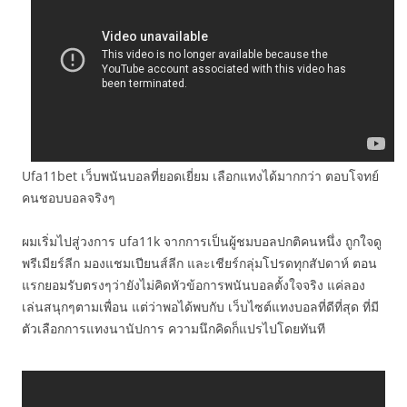
Ufa11bet เว็บพนันบอลที่ยอดเยี่ยม เลือกแทงได้มากกว่า ตอบโจทย์
คนชอบบอลจริงๆ
ผมเริ่มไปสู่วงการ ufa11k จากการเป็นผู้ชมบอลปกติคนหนึ่ง ถูกใจดู
พรีเมียร์ลีก มองแชมเปียนส์ลีก และเชียร์กลุ่มโปรดทุกสัปดาห์ ตอน
แรกยอมรับตรงๆว่ายังไม่คิดหัวข้อการพนันบอลตั้งใจจริง แค่ลอง
เล่นสนุกๆตามเพื่อน แต่ว่าพอได้พบกับ เว็บไซต์แทงบอลที่ดีที่สุด ที่มี
ตัวเลือกการแทงนานัปการ ความนึกคิดก็แปรไปโดยทันที