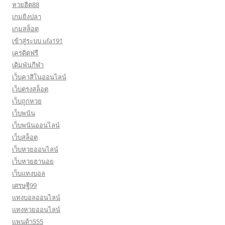
หวยฮิต88
เกมยิงปลา
เกมสล็อต
เข้าสู่ระบบ ufa191
เครดิตฟรี
เดิมพันกีฬา
เว็บคาสิโนออนไลน์
เว็บตรงสล็อต
เว็บถูกหวย
เว็บพนัน
เว็บพนันออนไลน์
เว็บสล็อต
เว็บหวยออนไลน์
เว็บหวยฮานอย
เว็บแทงบอล
เศรษฐี99
แทงบอลออนไลน์
แทงหวยออนไลน์
แพนด้า555