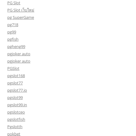
PG Slot
PG Slot เว็บใหม่
pg SuperGame
pg718
pg99
pgfish
pgheng99
pgjoker auto
pgjoker auto
PGSlot
pgslot168
pgslot77
pgslot77.io
pgslot99
pgslot99.in
pgslotceo
pgslotfish
Pgslotth
pokbet