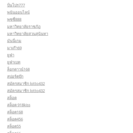
ปั่นโปร777
พนันออนไลน์
พุซซี่888
มหาวิทยาลัยราชภัฏ
มหาวิทยาลัยสวนสุนันทา
มันนี่เกม
มาเก๊า69
ยูฟ่า
ยูฟ่าเบท
ล็อกดาวน์168
สปอร์ตบุ๊ก
สมัครสมาชิก lotto432
สมัครสมาชิก lotto432
สล็อต
สล็อต 918kiss
สล็อต168
สล็อต456
สล็อต55