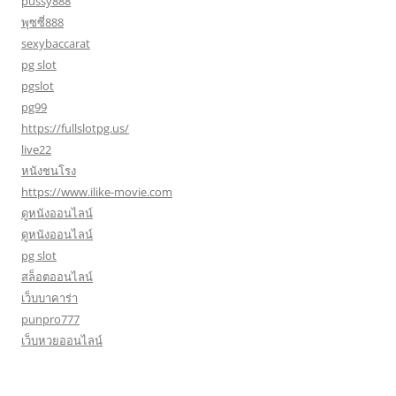
pussy888
พุซซี่888
sexybaccarat
pg slot
pgslot
pg99
https://fullslotpg.us/
live22
หนังชนโรง
https://www.ilike-movie.com
ดูหนังออนไลน์
ดูหนังออนไลน์
pg slot
สล็อตออนไลน์
เว็บบาคาร่า
punpro777
เว็บหวยออนไลน์