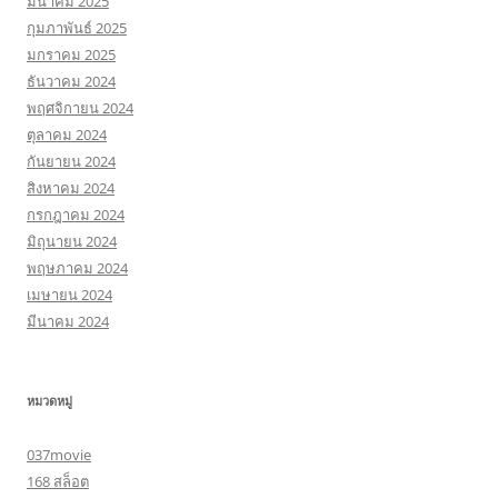
มีนาคม 2025
กุมภาพันธ์ 2025
มกราคม 2025
ธันวาคม 2024
พฤศจิกายน 2024
ตุลาคม 2024
กันยายน 2024
สิงหาคม 2024
กรกฎาคม 2024
มิถุนายน 2024
พฤษภาคม 2024
เมษายน 2024
มีนาคม 2024
หมวดหมู่
037movie
168 สล็อต