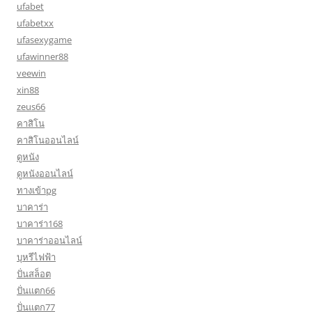
ufabet
ufabetxx
ufasexygame
ufawinner88
veewin
xin88
zeus66
คาสิโน
คาสิโนออนไลน์
ดูหนัง
ดูหนังออนไลน์
ทางเข้าpg
บาคาร่า
บาคาร่า168
บาคาร่าออนไลน์
บุหรีไฟฟ้า
ปั่นสล็อต
ปั่นแตก66
ปั่นแตก77