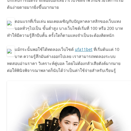
ประสบการณ์ตรง จะต้องบอกเลยว่าเว็บไซต์จำพวกนี้ช่วยให้การเริ่ม
ต้นง่ายดายมากยิ่งขึ้นมากมาย
ตอนแรกที่เริ่มเล่น ผมเคยเผชิญกับปัญหาคลาสสิกของเว็บแทง
บอลทั่วๆไปเป็น ขั้นต่ำสูง บางเว็บไซต์เริ่มที่ 100 หรือ 200 บาท
ทำให้มีความรู้สึกบีบคั้น ครั้งใดก็ตามแทงจำเป็นจะต้องคิดหนัก
แม้กระนั้นพอใช้ได้ทดลองเว็บไซต์
ufa11bet
ที่เริ่มต้นแค่ 10
บาท ความรู้สึกมันต่างออกไปเลย เราสามารถทดลองระบบ
ทดสอบอ่านราคา วิเคราะห์คู่บอล โดยไม่ต้องกลัวเสียตังค์มากมาย
ต่อให้พินิจพิจารณาพลาดก็นับได้ว่าเป็นค่าใช้จ่ายสำหรับเรียนรู้