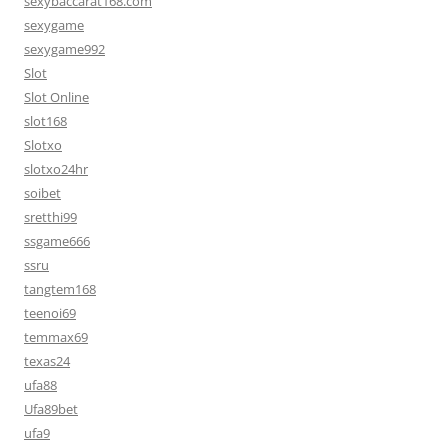
sexybaccarat168.com
sexygame
sexygame992
Slot
Slot Online
slot168
Slotxo
slotxo24hr
soibet
sretthi99
ssgame666
ssru
tangtem168
teenoi69
temmax69
texas24
ufa88
Ufa89bet
ufa9