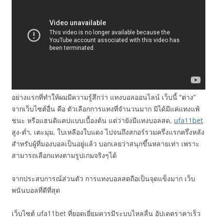
อย่างแรกที่ทำให้ผมมีความรู้สึกว่า แทงบอลออนไลน์ เว็บนี้ “ต่าง”
จากเว็บไซต์อื่น คือ ตัวเลือกการแทงที่จำนวนมาก มิได้มีแค่แทงแพ้
ชนะ หรือแฮนดิแคปแบบเบื้องต้น แต่ว่ายังมีแทงบอลสด,
ufa11bet
สูง-ต่ำ, เตะมุม, ใบเหลืองใบแดง ไปจนถึงสกอร์รวมครึ่งแรกครึ่งหลัง
สำหรับผู้ที่มองบอลเป็นอยู่แล้ว บอกเลยว่าสนุกขึ้นหลายเท่า เพราะ
สามารถเลือกแทงตามรูปเกมจริงๆได้
จากประสบการณ์ส่วนตัว การแทงบอลสดถือเป็นจุดแข็งมาก เว็บ
พนันบอลที่ดีที่สุด
เว็บไซต์ ufa11bet ที่ยอดเยี่ยมควรมีระบบไหลลื่น อัปเดตราคาเร็ว