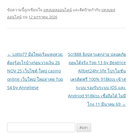
ข้อความนี้ถูกเขียนใน
แทงบอลออนไลน์
และติดป้ายกำกับ
แทงบอล
ออนไลน์
บน
12 มกราคม 2026
เมนู
←
Lotto77 มือใหม่เริ่มแทงหวย:
Scr888 ยิงปลาแตกง่าย ปลอดภัย
นำทาง
ต้องรู้อะไรบ้างก่อนวางเงิน 26
ถอนได้จริง Top 13 by Beatrice
เรื่อง
NOV 25 เว็บไซต์ ใหญ่ casino
Allbet24hr.life โปรโมชั่น
online เว็บใหญ่ ใหม่ล่าสุด Top
เครดิตฟรี 100% 918kiss เข้าสู่
54 by Anneliese
ระบบ รองรับระบบ IOS และ
Andriod 918kiss เชื่อถือได้ ไม่มี
โกง 11 มีนาคม 69
→
ค้นหา