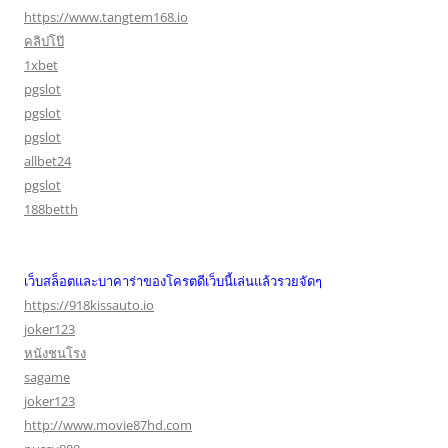
https://www.tangtem168.io
คลิปโป๊
1xbet
pgslot
pgslot
pgslot
allbet24
pgslot
188betth
เว็บสล็อตและบาคาร่าของโครตดีเว็บนี้เล่นแล้วรวยจัดๆ
https://918kissauto.io
joker123
หนังชนโรง
sagame
joker123
http://www.movie87hd.com