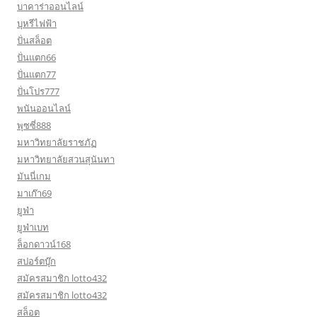
บาคาร่าออนไลน์
บุหรีไฟฟ้า
ปั่นสล็อต
ปั่นแตก66
ปั่นแตก77
ปั่นโปร777
พนันออนไลน์
พุซซี่888
มหาวิทยาลัยราชภัฏ
มหาวิทยาลัยสวนสุนันทา
มันนี่เกม
มาเก๊า69
ยูฟ่า
ยูฟ่าเบท
ล็อกดาวน์168
สปอร์ตบุ๊ก
สมัครสมาชิก lotto432
สมัครสมาชิก lotto432
สล็อต