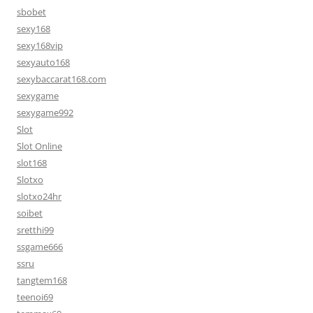
sbobet
sexy168
sexy168vip
sexyauto168
sexybaccarat168.com
sexygame
sexygame992
Slot
Slot Online
slot168
Slotxo
slotxo24hr
soibet
sretthi99
ssgame666
ssru
tangtem168
teenoi69