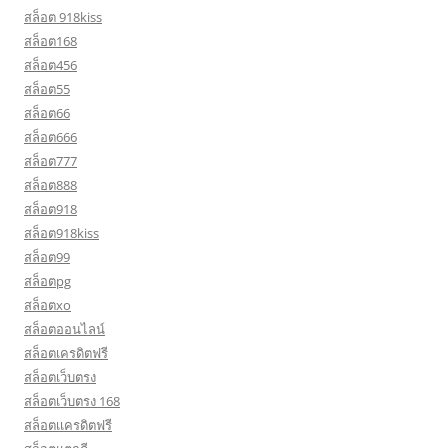
สล็อต 918kiss
สล็อต168
สล็อต456
สล็อต55
สล็อต66
สล็อต666
สล็อต777
สล็อต888
สล็อต918
สล็อต918kiss
สล็อต99
สล็อตpg
สล็อตxo
สล็อตออนไลน์
สล็อตเครดิตฟรี
สล็อตเว็บตรง
สล็อตเว็บตรง 168
สล็อตเเครดิตฟรี