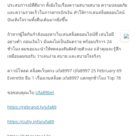
ประสบการณ์ที่ดีมาก ทั้งยังในเรื่องความสบายสบาย ความปลอดภัย
และความรวดเร็วในการฝากเบิกเงิน ทำให้การเล่นสล็อตออนไลน์
บันเทิงใจรวมทั้งตื่นเต้นมากยิ่งขึ้น
ถ้าหากผู้ใดกันกำลังมองหาเว็บเล่นสล็อตออนไลน์ที่ เล่นไม่มี
อย่างต่ำ ถอนเงินไว มั่นคงไม่เป็นอันตราย พร้อมบริการ 24
ชั่วโมง ผมขอแนะนำให้ทดลองสัมผัสด้วยตัวเอง แล้วคุณจะรู้สึก
เหมือนผมขอรับ ว่าเล่นง่าย สบาย และสบายใจจริงๆ
ดาวน์โหลด สล็อตเว็บตรง ufa8997 Ufa8997 25 February 69
Everette ยืน 1 เรื่องเกมสล็อต ufa8997 แตกทุกชั่วโมง Top 78
ขอขอบคุณเว็บ
Ufa89bet
https://rebrand.ly/ufa89
https://cutly.info/ufa89