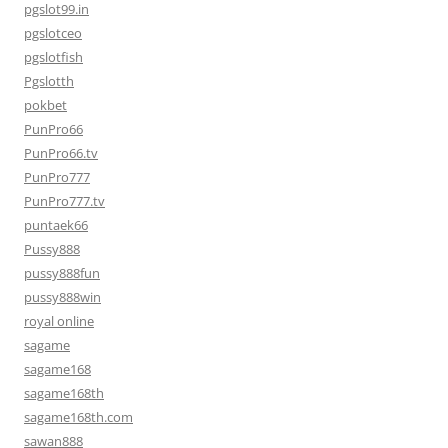
pgslot99.in
pgslotceo
pgslotfish
Pgslotth
pokbet
PunPro66
PunPro66.tv
PunPro777
PunPro777.tv
puntaek66
Pussy888
pussy888fun
pussy888win
royal online
sagame
sagame168
sagame168th
sagame168th.com
sawan888