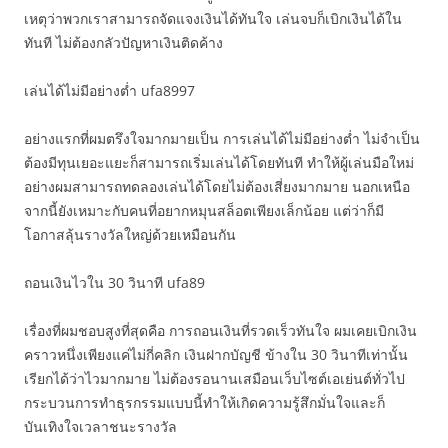
เหตุว่าพวกเราสามารถจัดแจงเงินได้ทันใจ เล่นจบก็เบิกเงินได้ใน
ทันที ไม่ต้องกลัวปัญหาเงินติดค้าง
เล่นได้ไม่มีอย่างต่ำ ufa8997
อย่างแรกที่ผมตรึงใจมากมายเป็น การเล่นได้ไม่มีอย่างต่ำ ไม่จำเป็น
ต้องมีทุนเยอะแยะก็สามารถเริ่มเล่นได้โดยทันที ทำให้ผู้เล่นมือใหม่
อย่างผมสามารถทดลองเล่นได้โดยไม่ต้องเสี่ยงมากมาย นอกเหนือ
จากนี้ยังเหมาะกับคนที่อยากหมุนสล็อตเพียงเล็กน้อย แต่ว่าก็มี
โอกาสลุ้นรางวัลใหญ่ด้วยเหมือนกัน
ถอนเงินไวใน 30 วินาที ufa89
เรื่องที่ผมชอบสูงที่สุดคือ การถอนเงินที่รวดเร็วทันใจ ผมเคยเบิกเงิน
คราวหนึ่งเพียงแค่ไม่กี่คลิก เงินฝากบัญชี ข้างใน 30 วินาทีเท่านั้น
เรียกได้ว่าไวมากมาย ไม่ต้องรอนานเสมือนเว็บไซต์เอเย่นต์ทั่วไป
กระบวนการทำธุรกรรมแบบนี้ทำให้เกิดความรู้สึกมั่นใจและก็
บันเทิงใจเวลาชนะรางวัล