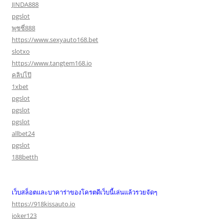
JINDA888
pgslot
พุซซี่888
https://www.sexyauto168.bet
slotxo
https://www.tangtem168.io
คลิปโป๊
1xbet
pgslot
pgslot
pgslot
allbet24
pgslot
188betth
เว็บสล็อตและบาคาร่าของโครตดีเว็บนี้เล่นแล้วรวยจัดๆ
https://918kissauto.io
joker123