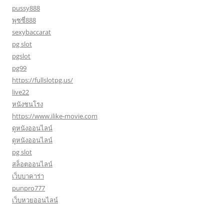
pussy888
พุซซี่888
sexybaccarat
pg slot
pgslot
pg99
https://fullslotpg.us/
live22
หนังชนโรง
https://www.ilike-movie.com
ดูหนังออนไลน์
ดูหนังออนไลน์
pg slot
สล็อตออนไลน์
เว็บบาคาร่า
punpro777
เว็บหวยออนไลน์