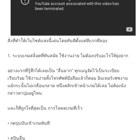
สิ่งที่ทำให้เว็บไซต์แห่งนี้เด่นโดยทันทีตั้งแต่ทีแรกที่ลอง
1. ระบบเกมสล็อตที่ทันสมัย ใช้งานง่าย ไม่ต้องปรับอะไรให้ยุ่งยาก
อย่างแรกที่รู้สึกได้เลยเป็น “ลื่นมาก” ทุกเมนูจัดไว้เป็นระเบียบ
เรียบร้อย ใช้งานง่ายทั้งโทรศัพท์มือถือแล้วก็คอม อินเทอร์เฟซงาม
แม้กระนั้นไม่เกลื่อนกลาด หนึ่งคลิกเข้าหน้าเกมได้เลย ไม่ต้องนั่ง
กล่าวหาปุ่มอยู่ไหน
และก็ที่ถูกใจที่สุดเป็น การโหลดเกมที่เร็ว
• กดปุบปับเข้าเกมทันที
• สปินลื่น