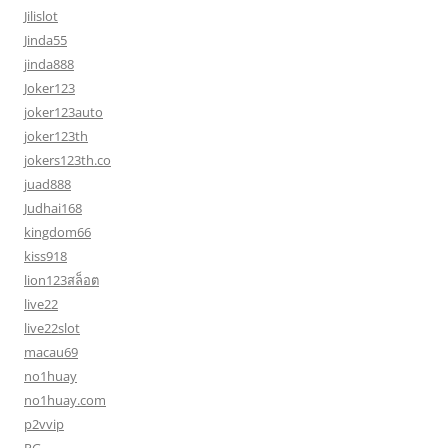
Jilislot
Jinda55
jinda888
Joker123
joker123auto
joker123th
jokers123th.co
juad888
Judhai168
kingdom66
kiss918
lion123สล็อต
live22
live22slot
macau69
no1huay
no1huay.com
p2vvip
PG