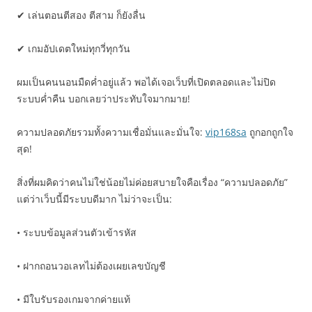
✔ เล่นตอนตีสอง ตีสาม ก็ยังลื่น
✔ เกมอัปเดตใหม่ทุกวี่ทุกวัน
ผมเป็นคนนอนมืดค่ำอยู่แล้ว พอได้เจอเว็บที่เปิดตลอดและไม่ปิด
ระบบค่ำคืน บอกเลยว่าประทับใจมากมาย!
ความปลอดภัยรวมทั้งความเชื่อมั่นและมั่นใจ:
vip168sa
ถูกอกถูกใจ
สุด!
สิ่งที่ผมคิดว่าคนไม่ใช่น้อยไม่ค่อยสบายใจคือเรื่อง “ความปลอดภัย”
แต่ว่าเว็บนี้มีระบบดีมาก ไม่ว่าจะเป็น:
• ระบบข้อมูลส่วนตัวเข้ารหัส
• ฝากถอนวอเลทไม่ต้องเผยเลขบัญชี
• มีใบรับรองเกมจากค่ายแท้