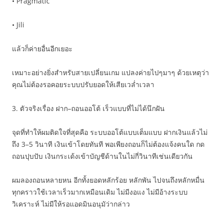
• Pragmatic
• Jili
แล้วก็ค่ายอื่นอีกเยอะ
เหมาะอย่างยิ่งสำหรับสายเปลี่ยนเกม แปลงค่ายไปๆมาๆ ด้วยเหตุว่า
คุณไม่ต้องรอคอยระบบปรับยอดให้เสียเวล่ำเวลา
3. ตัวจริงเรื่อง ฝาก–ถอนออโต้ เร็วแบบที่ไม่ได้นึกฝัน
จุดที่ทำให้ผมติดใจที่สุดคือ ระบบออโต้แบบเต็มแบบ ฝากเงินแล้วไม่
ถึง 3–5 วินาที เงินเข้าโดยทันที พอเพียงถอนก็ไม่ต้องแจ้งคนใด กด
ถอนปุบปับ เงินกระเด้งเข้าบัญชีด้านในไม่กี่วินาทีเช่นเดียวกัน
ผมลองถอนหลายหน อีกทั้งยอดหลักร้อย หลักพัน ไปจนถึงหลักหมื่น
ทุกคราวใช้เวลาเร็วมากเหมือนเดิม ไม่มีงอแง ไม่มีอ้างระบบ
วิเคราะห์ ไม่มีให้รอแอดมินอนุมัว่ากล่าว