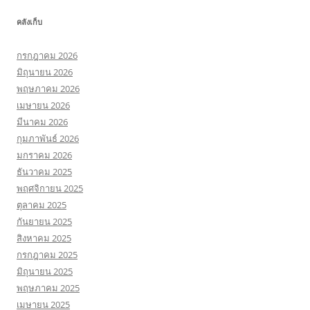
คลังเก็บ
กรกฎาคม 2026
มิถุนายน 2026
พฤษภาคม 2026
เมษายน 2026
มีนาคม 2026
กุมภาพันธ์ 2026
มกราคม 2026
ธันวาคม 2025
พฤศจิกายน 2025
ตุลาคม 2025
กันยายน 2025
สิงหาคม 2025
กรกฎาคม 2025
มิถุนายน 2025
พฤษภาคม 2025
เมษายน 2025