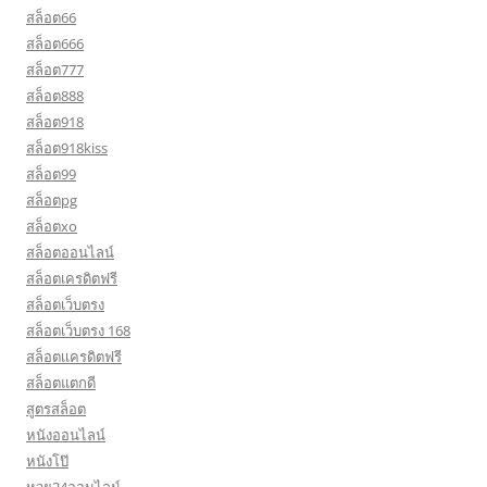
สล็อต66
สล็อต666
สล็อต777
สล็อต888
สล็อต918
สล็อต918kiss
สล็อต99
สล็อตpg
สล็อตxo
สล็อตออนไลน์
สล็อตเครดิตฟรี
สล็อตเว็บตรง
สล็อตเว็บตรง 168
สล็อตเเครดิตฟรี
สล็อตแตกดี
สูตรสล็อต
หนังออนไลน์
หนังโป๊
หวย24ออนไลน์