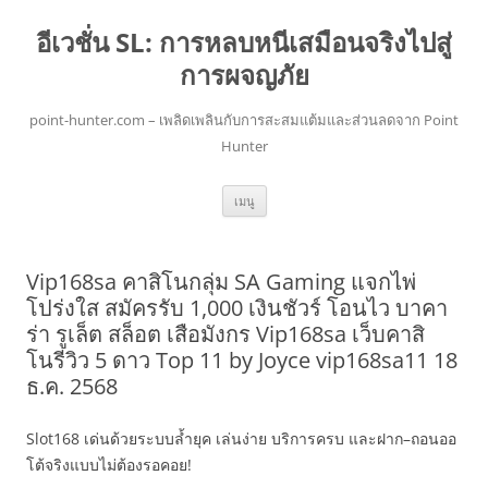
อีเวชั่น SL: การหลบหนีเสมือนจริงไปสู่
การผจญภัย
point-hunter.com – เพลิดเพลินกับการสะสมแต้มและส่วนลดจาก Point
Hunter
ข้าม
เมนู
ไป
ยัง
เนื้อหา
Vip168sa คาสิโนกลุ่ม SA Gaming แจกไพ่
โปร่งใส สมัครรับ 1,000 เงินชัวร์ โอนไว บาคา
ร่า รูเล็ต สล็อต เสือมังกร Vip168sa เว็บคาสิ
โนรีวิว 5 ดาว Top 11 by Joyce vip168sa11 18
ธ.ค. 2568
Slot168 เด่นด้วยระบบล้ำยุค เล่นง่าย บริการครบ และฝาก–ถอนออ
โต้จริงแบบไม่ต้องรอคอย!