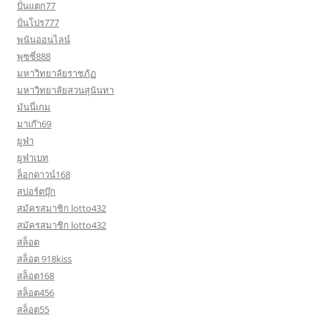
ปั่นแตก77
ปั่นโปร777
พนันออนไลน์
พุซซี่888
มหาวิทยาลัยราชภัฏ
มหาวิทยาลัยสวนสุนันทา
มันนี่เกม
มาเก๊า69
ยูฟ่า
ยูฟ่าเบท
ล็อกดาวน์168
สปอร์ตบุ๊ก
สมัครสมาชิก lotto432
สมัครสมาชิก lotto432
สล็อต
สล็อต 918kiss
สล็อต168
สล็อต456
สล็อต55