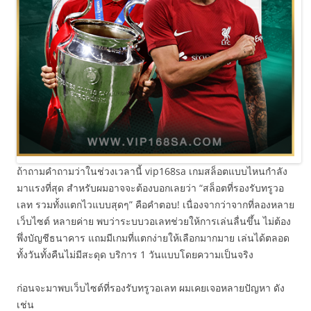
ถ้าถามคำถามว่าในช่วงเวลานี้ vip168sa เกมสล็อตแบบไหนกำลัง
มาแรงที่สุด สำหรับผมอาจจะต้องบอกเลยว่า “สล็อตที่รองรับทรูวอ
เลท รวมทั้งแตกไวแบบสุดๆ” คือคำตอบ! เนื่องจากว่าจากที่ลองหลาย
เว็บไซต์ หลายค่าย พบว่าระบบวอเลทช่วยให้การเล่นลื่นขึ้น ไม่ต้อง
พึ่งบัญชีธนาคาร แถมมีเกมที่แตกง่ายให้เลือกมากมาย เล่นได้ตลอด
ทั้งวันทั้งคืนไม่มีสะดุด บริการ 1 วันแบบโดยความเป็นจริง
ก่อนจะมาพบเว็บไซต์ที่รองรับทรูวอเลท ผมเคยเจอหลายปัญหา ดัง
เช่น