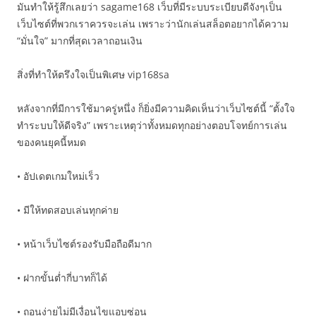
มันทำให้รู้สึกเลยว่า sagame168 เว็บที่มีระบบระเบียบดีจังๆเป็น
เว็บไซต์ที่พวกเราควรจะเล่น เพราะว่านักเล่นสล็อตอยากได้ความ
“มั่นใจ” มากที่สุดเวลาถอนเงิน
สิ่งที่ทำให้ตรึงใจเป็นพิเศษ vip168sa
หลังจากที่มีการใช้มาครู่หนึ่ง ก็ยิ่งมีความคิดเห็นว่าเว็บไซต์นี้ “ตั้งใจ
ทำระบบให้ดีจริง” เพราะเหตุว่าทั้งหมดทุกอย่างตอบโจทย์การเล่น
ของคนยุคนี้หมด
• อัปเดตเกมใหม่เร็ว
• มีให้ทดสอบเล่นทุกค่าย
• หน้าเว็บไซต์รองรับมือถือดีมาก
• ฝากขั้นต่ำกี่บาทก็ได้
• ถอนง่ายไม่มีเงื่อนไขแอบซ่อน