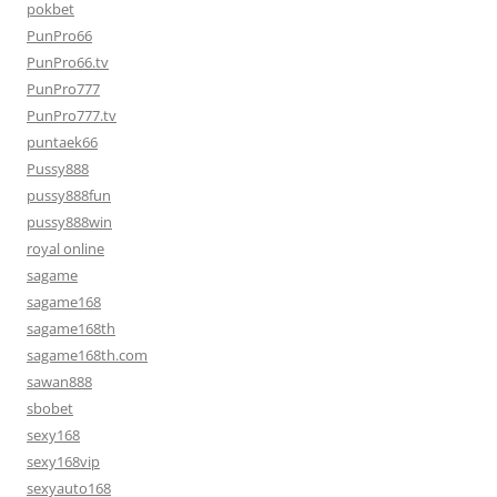
pokbet
PunPro66
PunPro66.tv
PunPro777
PunPro777.tv
puntaek66
Pussy888
pussy888fun
pussy888win
royal online
sagame
sagame168
sagame168th
sagame168th.com
sawan888
sbobet
sexy168
sexy168vip
sexyauto168