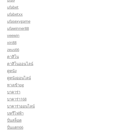
ufabet
ufabetxx
ufasexygame
ufawinner88
veewin
xin88
zeus66
คาสิโน
คาสิโนออนไลน์
ดูหนัง
ดูหนังออนไลน์
ทางเข้าpg
บาคาร่า
บาคาร่า168
บาคาร่าออนไลน์
บุหรีไฟฟ้า
ปั่นสล็อต
ปั่นแตก66