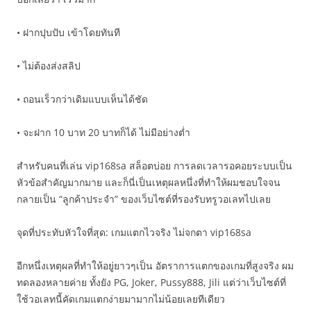
• ฝากปุบปับ เข้าโดยทันที
• ไม่ต้องส่งสลิป
• ถอนเร็วกว่าเดิมแบบเห็นได้ชัด
• จะฝาก 10 บาท 20 บาทก็ได้ ไม่มีอย่างต่ำ
สำหรับคนที่เล่น vip168sa สล็อตบ่อย การลดเวลารอคอยระบบเป็น
หัวข้อสำคัญมากมาย และก็นี่เป็นเหตุผลหนึ่งที่ทำให้ผมชอบใจจน
กลายเป็น “ลูกค้าประจำ” ของเว็บไซต์ที่รองรับทรูวอเลทไปเลย
จุดที่ประทับหัวใจที่สุด: เกมแตกไวจริง ไม่จกตา vip168sa
อีกหนึ่งเหตุผลที่ทำให้อยู่ยาวๆเป็น อัตราการแตกของเกมที่สูงจริง ผม
ทดลองหลายค่าย ทั้งยัง PG, Joker, Pussy888, Jili แต่ว่าเว็บไซต์ที่
ใช้วอเลทนี้คัดเกมแตกง่ายมามากไม่น้อยเลยทีเดียว