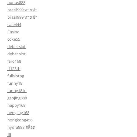
bonus888
brazil999 ทางเข้า
brazil999 ทางเข้า
cafe444
Casino
coke55
debet slot
debet slot
faro168
ff123th
fullslotpg
funny18
funny18.in
gaojing888
happy168
hengjing168
hongkong456
hydra888 สล็อต
Jili