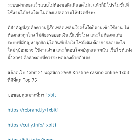
ระบบฝากถอนเร็วแบบไม่ต้องขอคืนดีแอดไม่น แล้วก็มีโปรโมชั่นที่
ใช้งานได้จริงโดยไม่ต้องแปลความให้ปวดศีรษะ
ที่สำคัญที่สุดคือความรู้สึกเพลิดเพลินใจครั้งใดก็ตามเข้าใช้งาน ไม่
ต้องกลัวถูกโกง ไม่ต้องรอยอดเงินเป็นชั่วโมง และไม่ต้องทนกับ
ระบบที่มีปัญหาจุกจิก ผู้ใดกันที่เบื่อเว็บไซต์เดิม ต้องการลองอะไร
ใหม่ๆป้อมอาจ ใช้งานง่าย และก็ตอบโจทย์ทุกแนวพนัน เว็บไซต์แห่ง
นี้1xbet คือคำตอบที่ควรจะทดลองด้วยตัวเอง
สล็อตเว็บ 1xbit 21 พฤศจิกา 2568 Kristine casino online 1xbit
ที่ดีที่สุด Top 75
ขอขอบคุณมากที่มา
1xbit
https://rebrand.ly/1xbit1
https://cutly.info/1xbit1
https://bitt.to/av3umn