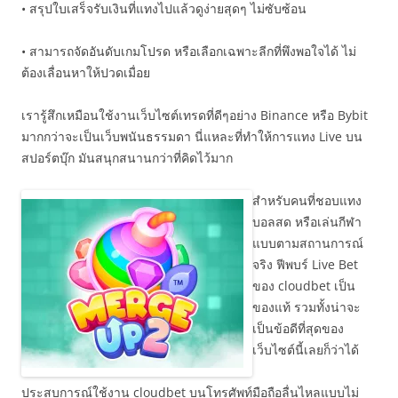
• สรุปใบเสร็จรับเงินที่แทงไปแล้วดูง่ายสุดๆ ไม่ซับซ้อน
• สามารถจัดอันดับเกมโปรด หรือเลือกเฉพาะลีกที่พึงพอใจได้ ไม่
ต้องเลื่อนหาให้ปวดเมื่อย
เรารู้สึกเหมือนใช้งานเว็บไซต์เทรดที่ดีๆอย่าง Binance หรือ Bybit
มากกว่าจะเป็นเว็บพนันธรรมดา นี่แหละที่ทำให้การแทง Live บน
สปอร์ตบุ๊ก มันสนุกสนานกว่าที่คิดไว้มาก
สำหรับคนที่ชอบแทง
บอลสด หรือเล่นกีฬา
แบบตามสถานการณ์
จริง ฟีพบร์ Live Bet
ของ cloudbet เป็น
ของแท้ รวมทั้งน่าจะ
เป็นข้อดีที่สุดของ
เว็บไซต์นี้เลยก็ว่าได้
ประสบการณ์ใช้งาน cloudbet บนโทรศัพท์มือถือลื่นไหลแบบไม่