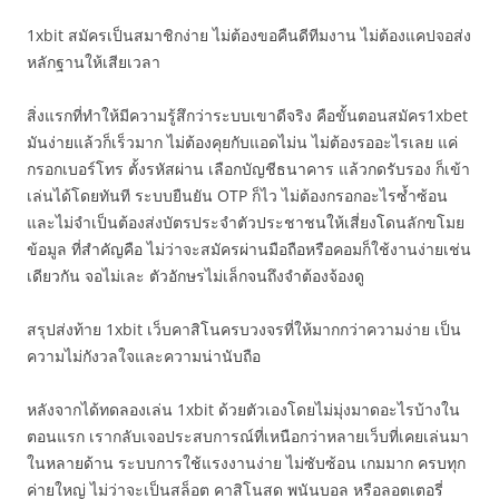
1xbit สมัครเป็นสมาชิกง่าย ไม่ต้องขอคืนดีทีมงาน ไม่ต้องแคปจอส่ง
หลักฐานให้เสียเวลา
สิ่งแรกที่ทำให้มีความรู้สึกว่าระบบเขาดีจริง คือขั้นตอนสมัคร1xbet
มันง่ายแล้วก็เร็วมาก ไม่ต้องคุยกับแอดไม่น ไม่ต้องรออะไรเลย แค่
กรอกเบอร์โทร ตั้งรหัสผ่าน เลือกบัญชีธนาคาร แล้วกดรับรอง ก็เข้า
เล่นได้โดยทันที ระบบยืนยัน OTP ก็ไว ไม่ต้องกรอกอะไรซ้ำซ้อน
และไม่จำเป็นต้องส่งบัตรประจำตัวประชาชนให้เสี่ยงโดนลักขโมย
ข้อมูล ที่สำคัญคือ ไม่ว่าจะสมัครผ่านมือถือหรือคอมก็ใช้งานง่ายเช่น
เดียวกัน จอไม่เละ ตัวอักษรไม่เล็กจนถึงจำต้องจ้องดู
สรุปส่งท้าย 1xbit เว็บคาสิโนครบวงจรที่ให้มากกว่าความง่าย เป็น
ความไม่กังวลใจและความน่านับถือ
หลังจากได้ทดลองเล่น 1xbit ด้วยตัวเองโดยไม่มุ่งมาดอะไรบ้างใน
ตอนแรก เรากลับเจอประสบการณ์ที่เหนือกว่าหลายเว็บที่เคยเล่นมา
ในหลายด้าน ระบบการใช้แรงงานง่าย ไม่ซับซ้อน เกมมาก ครบทุก
ค่ายใหญ่ ไม่ว่าจะเป็นสล็อต คาสิโนสด พนันบอล หรือลอตเตอรี่