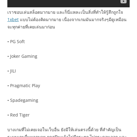
เราชอบเล่นสล็อตมากมาย และก็นี่แหละเป็นสิ่งที่ทำให้รู้สึกถูกใจ
1xbet
แบบไม่ต้องคิดมากมาย เนื่องจากเกมมันมากจริงๆมีดูเหมือน
จะทุกค่ายที่เคยเล่นมาก่อน
• PG Soft
• Joker Gaming
• JILI
• Pragmatic Play
• Spadegaming
• Red Tiger
บางเกมที่ไม่เคยเจอในเว็บอื่น ยังมีให้เล่นตรงนี้ด้วย ที่สำคัญเป็น
ระบบเกมลื่นมากมาย กดสปินแล้วไม่มีกระตุก ไม่กระดอนออก และ