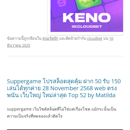
ข้อความนี้ถูกเขียนใน
สปอร์ตบุ๊ก
และติดป้ายกำกับ
cloudbet
บน
10
ธันวาคม 2025
Suppergame โปรสล็อตสุดคุ้ม ฝาก 50 รับ 150
เล่นได้ทุกค่าย 28 November 2568 web ตรง
พนัน เว็บใหญ่ ใหม่ล่าสุด Top 52 by Matilda
suppergame เว็บไซต์สล็อตที่ไม่ใช่แค่เรื่องโชค แม้กระนั้นเป็น
ความเป็นจริงที่ทดลองแล้วติดใจ