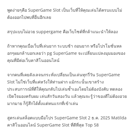
พูดง่ายๆคือ SuperGame Slot เป็นเว็บที่ให้คุณเล่นได้ครบแบบไม่
ต้องออกไปพบที่อื่นอีกเลย
สรุปแบบไม่อวย suppergame คือเว็บไซต์ที่กล้าแนะนำให้ลอง
ถ้าหากคุณเบื่อเว็บที่เล่นยาก ระบบช้า ถอนยาก หรือโปรโมชั่นหล
อกๆผมกล้าบอกเลยว่า pg SuperGame จะเปลี่ยนแปลงมุมมองของ
คุณที่มีต่อเว็บคาสิโนออนไลน์
จากคนที่เคยลังเลจนกระทั่งเปลี่ยนเป็นเล่นทุกวี่วัน SuperGame
Slot ไม่ใช่เว็บที่แค่หวังให้ท่านฝาก แม้กระนั้นเขาสร้าง
ประสบการณ์ที่ดีให้คุณกลับไปเล่นซ้ำเองโดยไม่ต้องบังคับ ทดลอง
เปิดใจมองครับผม เล่นสักวันสองวัน แล้วคุณจะรู้ว่าของดีไม่ต้องอวย
มากมาย ก็รู้สึกได้ตั้งแต่หนแรกที่เข้าเล่น
สูตรเล่นสล็อตแบบมือโปร SuperGame Slot 2 ธ.ค. 2025 Matilda
คาสิโนออนไลน์ SuperGame Slot ที่ดีที่สุด Top 58