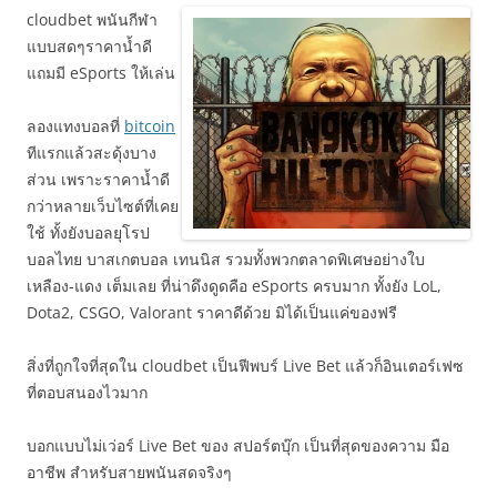
cloudbet พนันกีฬา
แบบสดๆราคาน้ำดี
แถมมี eSports ให้เล่น
ลองแทงบอลที่
bitcoin
ทีแรกแล้วสะดุ้งบาง
ส่วน เพราะราคาน้ำดี
กว่าหลายเว็บไซต์ที่เคย
ใช้ ทั้งยังบอลยุโรป
บอลไทย บาสเกตบอล เทนนิส รวมทั้งพวกตลาดพิเศษอย่างใบ
เหลือง-แดง เต็มเลย ที่น่าดึงดูดคือ eSports ครบมาก ทั้งยัง LoL,
Dota2, CSGO, Valorant ราคาดีด้วย มิได้เป็นแค่ของฟรี
สิ่งที่ถูกใจที่สุดใน cloudbet เป็นฟีพบร์ Live Bet แล้วก็อินเตอร์เฟซ
ที่ตอบสนองไวมาก
บอกแบบไม่เว่อร์ Live Bet ของ สปอร์ตบุ๊ก เป็นที่สุดของความ มือ
อาชีพ สำหรับสายพนันสดจริงๆ