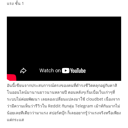
แรง ชั้น 1
อันนี้เขียนจากประสบการณ์ตรงของคนที่ดำรงชีวิตคลุกอยู่กับคาสิ
โนออนไลน์มานานยาวนานหลายปี ตอนหลังๆเริ่มเบื่อเว็บเก่าๆที่
ระบบไม่ค่อยพัฒนา เลยลองเปลี่ยนแปลงมาใช้ cloudbet เนื่องจาก
ว่ามีความเห็นว่ารีวิวใน Reddit กับกลุ่ม Telegram เม้าท์กันมากไม่
น้อยเลยทีเดียวว่ามาแรง สปอร์ตบุ๊ก ก็เลยอยากรู้ว่าแรงจริงหรือเพียง
แค่กระแส