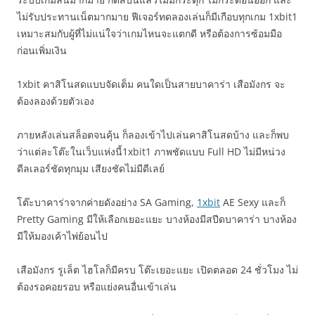
ไม่รับประทานเน็ตมากมาย ฟีเจอร์ทดลองเล่นก็มีเกือบทุกเกม 1xbit1
เหมาะสมกับผู้ที่ไม่แน่ใจว่าเกมไหนจะแตกดี หรือต้องการซ้อมมือ
ก่อนเพิ่มเงิน
1xbit คาสิโนสดแบบจัดเต็ม คนใดเป็นสายบาคาร่า เสือมังกร จะ
ต้องลองด้วยตัวเอง
ภายหลังเล่นสล็อตจนคุ้น ก็ลองเข้าไปเล่นคาสิโนสดบ้าง และก็พบ
ว่าแต่ละโต๊ะในเว็บแห่งนี้1xbit1 ภาพชัดแบบ Full HD ไม่มีหน่วง
ดีลเลอร์ชัดทุกมุม เสียงชัดไม่มีดีเลย์
โต๊ะบาคาร่าจากค่ายดังอย่าง SA Gaming,
1xbit
AE Sexy และก็
Pretty Gaming มีให้เลือกเยอะแยะ บางห้องมีสปีดบาคาร่า บางห้อง
มีให้มองเค้าไพ่ย้อนไป
เสือมังกร รูเล็ต ไฮโลก็มีครบ โต๊ะเยอะแยะ เปิดตลอด 24 ชั่วโมง ไม่
ต้องรอคอยรอบ หรือแย่งคนอื่นเข้าเล่น