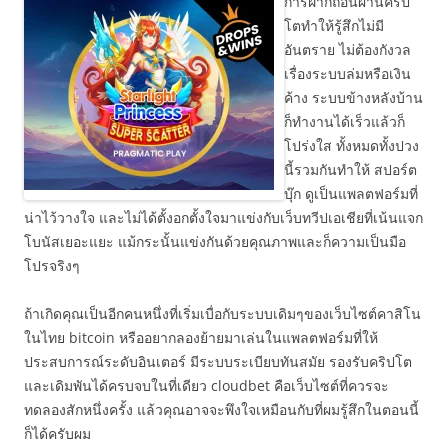
การฝากถอนผ่านคริป
โตทำให้รู้สึกไม่มี
อันตราย ไม่ต้องกังวล
เรื่องระบบล่มหรือเงิน
ค้าง ระบบข้างหลังบ้าน
ก็ทำงานได้เร็วแล้วก็
โปร่งใส ทั้งหมดทั้งปวง
นี้รวมกันทำให้ สปอร์ต
บุ๊ก ดูเป็นแพลตฟอร์มที่
น่าไว้วางใจ และไม่ได้ตั้งอกตั้งใจมาแข่งกับเว็บทวีปเอเชียที่เน้นแจก
โบนัสเยอะแยะ แม้กระนั้นแข่งกันด้วยคุณภาพและก็ความเป็นมือ
โปรจริงๆ
ถ้าเกิดคุณเป็นอีกคนหนึ่งที่เริ่มเบื่อกับระบบเดิมๆของเว็บไซต์คาสิโน
ในไทย bitcoin หรืออยากลองย้ายมาเล่นในแพลตฟอร์มที่ให้
ประสบการณ์ระดับอินเตอร์ มีระบบระเบียบทันสมัย รองรับคริปโต
และเดิมพันได้ครบจบในที่เดียว cloudbet คือเว็บไซต์ที่ควรจะ
ทดลองสักหนึ่งครั้ง แล้วคุณอาจจะพึงใจเหมือนกับที่ผมรู้สึกในตอนนี้
ก็ได้ครับผม