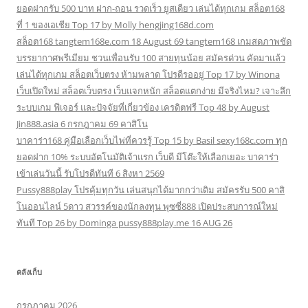
ยอดฝากรับ 500 บาท ฝาก-ถอน รวดเร็ว ยูสเดียว เล่นได้ทุกเกม สล็อต168
ที่ 1 ของเอเชีย Top 17 by Molly hengjing168d.com
สล็อต168 tangtem168e.com 18 August 69 tangtem168 เกมสดภาพชัด
บรรยากาศพรีเมียม ชวนเพื่อนรับ 100 สายทุนน้อย สมัครด่วน คัดมาแล้ว
เล่นได้ทุกเกม สล็อตเว็บตรง ห้ามพลาด โปรดีรออยู่ Top 17 by Winona
เว็บเปิดใหม่ สล็อตเว็บตรง เว็บแจกหนัก สล็อตแตกง่าย มีจริงไหม? เจาะลึก
ระบบเกม ฟีเจอร์ และปัจจัยที่เกี่ยวข้อง เครดิตฟรี Top 48 by August
Jin888.asia 6 กรกฎาคม 69 คาสิโน
บาคาร่า168 คู่มือเลือกเว็บไพ่ที่ควรรู้ Top 15 by Basil sexy168c.com ทุก
ยอดฝาก 10% ระบบอัตโนมัติเจ้าแรก เว็บดี มีโต๊ะให้เลือกเยอะ บาคาร่า
เข้าเล่นวันนี้ รับโปรดีทันที 6 สิงหา 2569
Pussy888play โปรคุ้มทุกวัน เล่นสนุกได้มากกว่าเดิม สมัครรับ 500 คาสิ
โนออนไลน์ 5ดาว สวรรค์ของนักลงทุน พุซซี่888 เปิดประสบการณ์ใหม่
ทันที Top 26 by Dominga pussy888play.me 16 AUG 26
คลังเก็บ
กรกฎาคม 2026