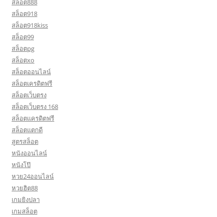
สล็อต888
สล็อต918
สล็อต918kiss
สล็อต99
สล็อตpg
สล็อตxo
สล็อตออนไลน์
สล็อตเครดิตฟรี
สล็อตเว็บตรง
สล็อตเว็บตรง 168
สล็อตเเครดิตฟรี
สล็อตแตกดี
สูตรสล็อต
หนังออนไลน์
หนังโป๊
หวย24ออนไลน์
หวยฮิต88
เกมยิงปลา
เกมสล็อต