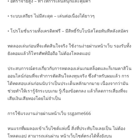
• อัตราจ่ายสูง – ทำให้การเล่นสนุกและคุ้มค่า
• ระบบเสถียร ไม่มีสะดุด – เล่นต่อเนื่องได้ยาวๆ
• โปรโมชั่นรวมทั้งเครดิตฟรี – มีสิทธิ์รับโบนัสโดยทันทีหลังสมัคร
ทดลองเล่นก่อนที่จะตัดสินใจจริง ใช้งานง่ายผ่านหน้าเว็บ รองรับทั้ง
ยังคอมแล้วก็โทรศัพท์มือถือ ไม่ต้องโหลดแอป
ประสบการณ์ตรงเกี่ยวกับการทดลองเล่นเกมสล็อตและก็เกมคาสิโน
ออนไลน์ก่อนที่จะทำการตัดสินใจลงทุนจริง ซึ่งสำหรับผมแล้ว การ
ได้ทดสอบเล่นก่อนนับว่าเป็นประเด็นหลักมากมาย เนื่องจากว่ามัน
ช่วยทำให้เรารู้จักระบบเกม รู้เรื่องข้อตกลง แล้วก็ลดการเสี่ยงที่จะ
เสียเงินเสียทองโดยไม่จำเป็น
การใช้แรงงานง่ายผ่านหน้าเว็บ ssgame666
หนแรกที่ผมลองเข้าเว็บไซต์แห่งนี้ สิ่งที่ประทับใจเลยเป็น ไม่ต้อง
โหลดแอป สามารถเล่นผ่าน หน้าเว็บไซต์ตรงได้ทั้งยังบน