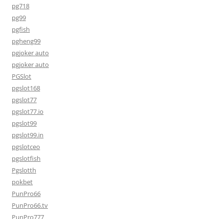
pg718
pg99
pgfish
pgheng99
pgjoker auto
pgjoker auto
PGSlot
pgslot168
pgslot77
pgslot77.io
pgslot99
pgslot99.in
pgslotceo
pgslotfish
Pgslotth
pokbet
PunPro66
PunPro66.tv
PunPro777