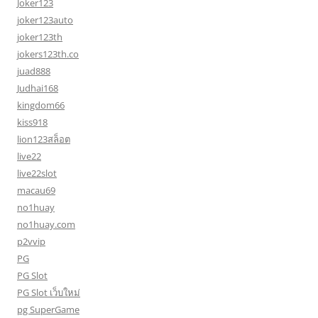
Joker123
joker123auto
joker123th
jokers123th.co
juad888
Judhai168
kingdom66
kiss918
lion123สล็อต
live22
live22slot
macau69
no1huay
no1huay.com
p2vvip
PG
PG Slot
PG Slot เว็บใหม่
pg SuperGame