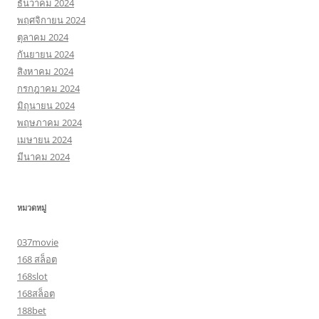
ธันวาคม 2024
พฤศจิกายน 2024
ตุลาคม 2024
กันยายน 2024
สิงหาคม 2024
กรกฎาคม 2024
มิถุนายน 2024
พฤษภาคม 2024
เมษายน 2024
มีนาคม 2024
หมวดหมู่
037movie
168 สล็อต
168slot
168สล็อต
188bet