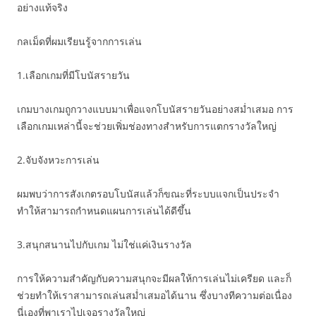
อย่างแท้จริง
กลเม็ดที่ผมเรียนรู้จากการเล่น
1.เลือกเกมที่มีโบนัสรายวัน
เกมบางเกมถูกวางแบบมาเพื่อแจกโบนัสรายวันอย่างสม่ำเสมอ การ
เลือกเกมเหล่านี้จะช่วยเพิ่มช่องทางสำหรับการแตกรางวัลใหญ่
2.จับจังหวะการเล่น
ผมพบว่าการสังเกตรอบโบนัสแล้วก็ขณะที่ระบบแจกเป็นประจำ
ทำให้สามารถกำหนดแผนการเล่นได้ดีขึ้น
3.สนุกสนานไปกับเกม ไม่ใช่แค่เงินรางวัล
การให้ความสำคัญกับความสนุกจะมีผลให้การเล่นไม่เครียด และก็
ช่วยทำให้เราสามารถเล่นสม่ำเสมอได้นาน ซึ่งบางทีความต่อเนื่อง
นี่เองที่พาเราไปเจอรางวัลใหญ่