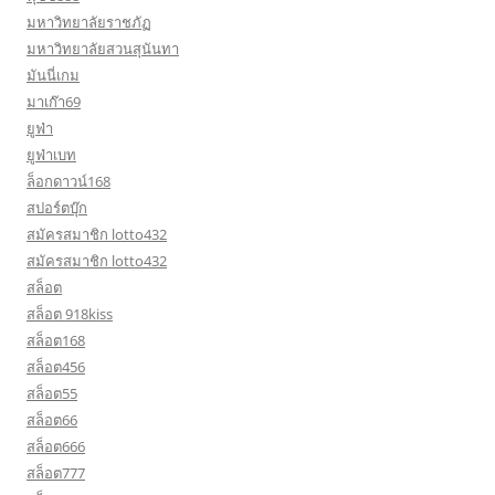
มหาวิทยาลัยราชภัฏ
มหาวิทยาลัยสวนสุนันทา
มันนี่เกม
มาเก๊า69
ยูฟ่า
ยูฟ่าเบท
ล็อกดาวน์168
สปอร์ตบุ๊ก
สมัครสมาชิก lotto432
สมัครสมาชิก lotto432
สล็อต
สล็อต 918kiss
สล็อต168
สล็อต456
สล็อต55
สล็อต66
สล็อต666
สล็อต777