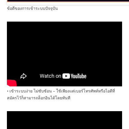
ข้อดีของการเข้าระบบปัจจุบัน
• เข้าระบบง่าย ไม่ซับซ้อน – ใช้เพียงแต่เบอร์โทรศัพท์หรือไอดีที่
สมัครไว้ก็สามารถล็อกอินได้โดยทันที