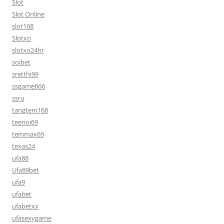
Slot
Slot Online
slot168
Slotxo
slotxo24hr
soibet
sretthi99
ssgame666
ssru
tangtem168
teenoi69
temmax69
texas24
ufa88
Ufa89bet
ufa9
ufabet
ufabetxx
ufasexygame