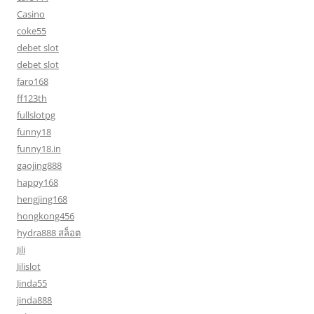
Casino
coke55
debet slot
debet slot
faro168
ff123th
fullslotpg
funny18
funny18.in
gaojing888
happy168
hengjing168
hongkong456
hydra888 สล็อต
Jili
Jilislot
Jinda55
jinda888