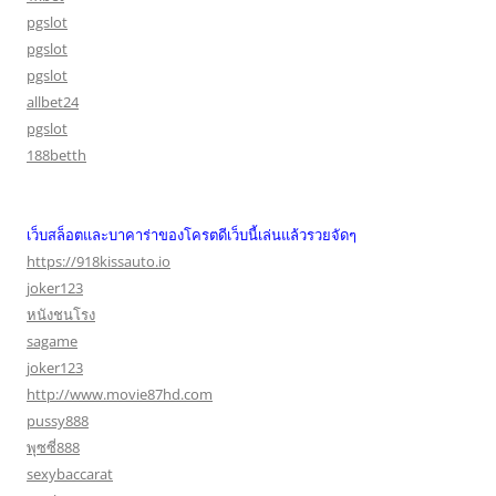
pgslot
pgslot
pgslot
allbet24
pgslot
188betth
เว็บสล็อตและบาคาร่าของโครตดีเว็บนี้เล่นแล้วรวยจัดๆ
https://918kissauto.io
joker123
หนังชนโรง
sagame
joker123
http://www.movie87hd.com
pussy888
พุซซี่888
sexybaccarat