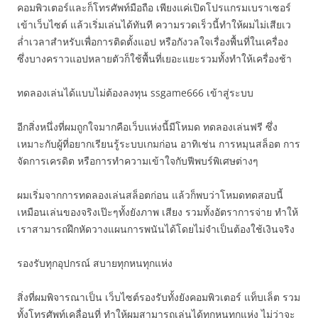
คอมพิวเตอร์และก็โทรศัพท์มือถือ เพียงแค่เปิดโปรแกรมเบราเซอร์
เข้าเว็บไซต์ แล้วเริ่มเล่นได้ทันที ความรวดเร็วนี้ทำให้ผมไม่เสียเว
ล่ำเวลาสำหรับเพื่อการติดตั้งแอป หรือกังวลใจเรื่องพื้นที่ในเครื่อง
ซึ่งบางคราวแอปหลายตัวก็ใช้พื้นที่เยอะแยะรวมทั้งทำให้เครื่องช้า
ทดลองเล่นได้แบบไม่ต้องลงทุน ssgame666 เข้าสู่ระบบ
อีกสิ่งหนึ่งที่ผมถูกใจมากคือเว็บแห่งนี้มีโหมด ทดลองเล่นฟรี ซึ่ง
เหมาะกับผู้ที่อยากเรียนรู้ระบบเกมก่อน อาทิเช่น การหมุนสล็อต การ
จัดการเครดิต หรือการทำความเข้าใจกับฟีพบร์พิเศษต่างๆ
ผมเริ่มจากการทดลองเล่นสล็อตก่อน แล้วก็พบว่าโหมดทดสอบนี้
เหมือนเล่นของจริงเป๊ะๆทั้งยังภาพ เสียง รวมทั้งอัตราการจ่าย ทำให้
เราสามารถฝึกหัดวางแผนการพนันได้โดยไม่จำเป็นต้องใช้เงินจริง
รองรับทุกอุปกรณ์ สบายทุกหนทุกแห่ง
สิ่งที่ผมพิจารณาเป็น เว็บไซต์รองรับทั้งยังคอมพิวเตอร์ แท็บเล็ต รวม
ทั้งโทรศัพท์เคลื่อนที่ ทำให้ผมสามารถเล่นได้ทุกหนทุกแห่ง ไม่ว่าจะ