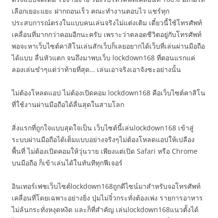
เลือกเยอะแยะ ฝากถอนเร็ว คณะทำงานตอบไว แชร์ทุก
ประสบการณ์ตรงในแบบคนเล่นจริงไม่แต่งเติม เดี๋ยวนี้ใช้โทรศัพท์
เคลื่อนที่มากกว่าคอมอีกนะครับ เพราะว่าตลอดชีวิตอยู่กับโทรศัพท์
พอจะหาเว็บไซต์คาสิโนเล่นสักเว็บก็เลยอยากได้เว็บที่เล่นผ่านมือถือ
ได้แบบ ลื่นหัวแตก จนถึงมาพบเว็บ lockdown168 ที่ตอนแรกแค่
ลองเล่นขำๆแต่ว่าท้ายที่สุด… เล่นเอาจริงเอาจังซะอย่างนั้น
ไม่ต้องโหลดแอป ไม่ต้องเปิดคอม lockdown168 คือเว็บไซต์คาสิโน
ที่ใช้งานผ่านมือถือได้ลื่นสุดในสามโลก
สิ่งแรกที่ถูกใจแบบสุดใจเป็น เว็บไซต์นี้เล่นlockdown168 เข้าสู่
ระบบผ่านมือถือได้เต็มแบบอย่างจริงๆไม่ต้องโหลดแอปให้เปลือง
พื้นที่ ไม่ต้องเปิดคอมให้วุ่นวาย เพียงแต่เปิด Safari หรือ Chrome
บนมือถือ ก็เข้าเล่นได้ในทันทีทุกฟีเจอร์
อินเทอร์เฟซเว็บไซต์lockdown168ถูกดีไซน์มาสำหรับจอโทรศัพท์
เคลื่อนที่โดยเฉพาะอย่างยิ่ง ปุ่มไม่จิ๋วกระทั่งต้องเพ่ง รายการอาหาร
ไม่ล้นกระทั่งหงุดหงิด และก็ที่สำคัญ เล่นlockdown168แนวตั้งได้