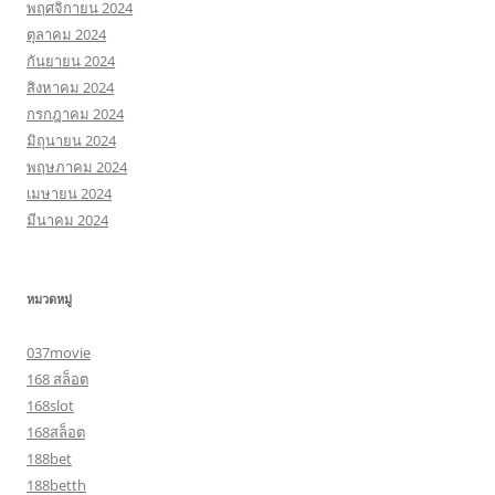
พฤศจิกายน 2024
ตุลาคม 2024
กันยายน 2024
สิงหาคม 2024
กรกฎาคม 2024
มิถุนายน 2024
พฤษภาคม 2024
เมษายน 2024
มีนาคม 2024
หมวดหมู่
037movie
168 สล็อต
168slot
168สล็อต
188bet
188betth