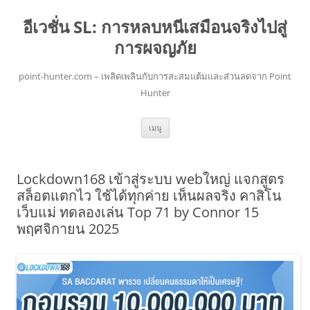
อีเวชั่น SL: การหลบหนีเสมือนจริงไปสู่
การผจญภัย
point-hunter.com – เพลิดเพลินกับการสะสมแต้มและส่วนลดจาก Point
Hunter
ข้าม
เมนู
ไป
ยัง
เนื้อหา
Lockdown168 เข้าสู่ระบบ webใหญ่ แจกสูตร
สล็อตแตกไว ใช้ได้ทุกค่าย เห็นผลจริง คาสิโน
เว็บแม่ ทดลองเล่น Top 71 by Connor 15
พฤศจิกายน 2025