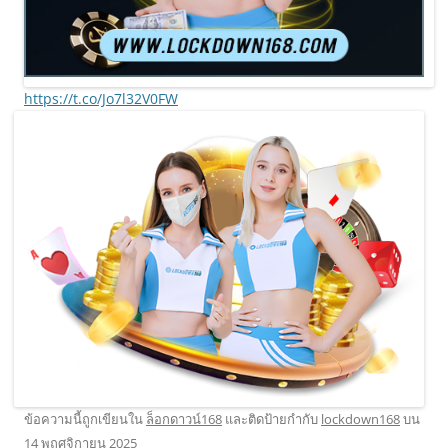
https://t.co/Jo7l32V0FW
ข้อความนี้ถูกเขียนใน
ล็อกดาวน์168
และติดป้ายกำกับ
lockdown168
บน
14 พฤศจิกายน 2025