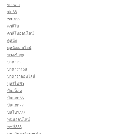
veewin
xin88
zeus66
คาสิโน
คาสิโนออนไลน์
ดูหนัง
ดูหนังออนไลน์
ทางเข้าpg
บาคาร่า
บาคาร่า168
บาคาร่าออนไลน์
บุหรีไฟฟ้า
ปั่นสล็อต
ปั่นแตก66
ปั่นแตก77
ปั่นโปร777
พนันออนไลน์
พุซซี่888
มหาวิทยาลัยราชภัฏ