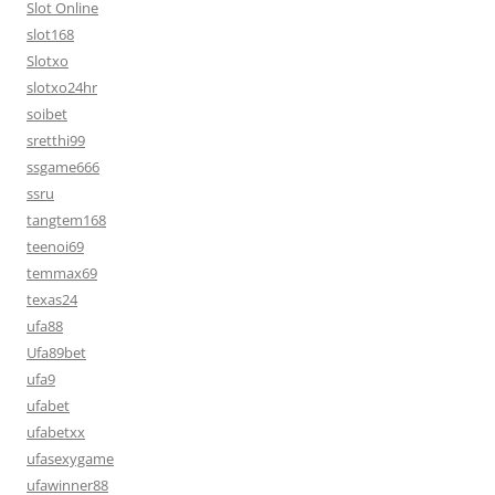
Slot Online
slot168
Slotxo
slotxo24hr
soibet
sretthi99
ssgame666
ssru
tangtem168
teenoi69
temmax69
texas24
ufa88
Ufa89bet
ufa9
ufabet
ufabetxx
ufasexygame
ufawinner88