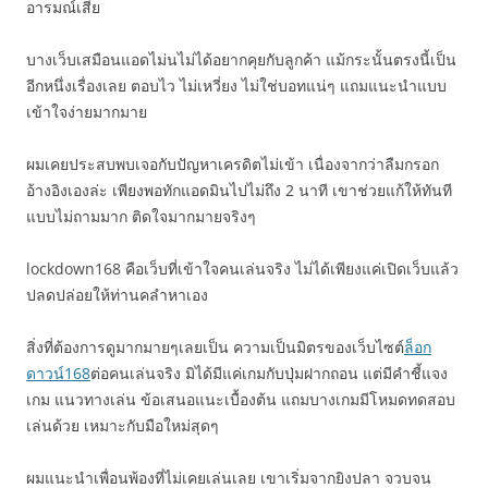
อารมณ์เสีย
บางเว็บเสมือนแอดไม่นไม่ได้อยากคุยกับลูกค้า แม้กระนั้นตรงนี้เป็น
อีกหนึ่งเรื่องเลย ตอบไว ไม่เหวี่ยง ไม่ใช่บอทแน่ๆ แถมแนะนำแบบ
เข้าใจง่ายมากมาย
ผมเคยประสบพบเจอกับปัญหาเครดิตไม่เข้า เนื่องจากว่าลืมกรอก
อ้างอิงเองล่ะ เพียงพอทักแอดมินไปไม่ถึง 2 นาที เขาช่วยแก้ให้ทันที
แบบไม่ถามมาก ติดใจมากมายจริงๆ
lockdown168 คือเว็บที่เข้าใจคนเล่นจริง ไม่ได้เพียงแค่เปิดเว็บแล้ว
ปลดปล่อยให้ท่านคลำหาเอง
สิ่งที่ต้องการดูมากมายๆเลยเป็น ความเป็นมิตรของเว็บไซต์
ล็อก
ดาวน์168
ต่อคนเล่นจริง มิได้มีแค่เกมกับปุ่มฝากถอน แต่มีคำชี้แจง
เกม แนวทางเล่น ข้อเสนอแนะเบื้องต้น แถมบางเกมมีโหมดทดสอบ
เล่นด้วย เหมาะกับมือใหม่สุดๆ
ผมแนะนำเพื่อนพ้องที่ไม่เคยเล่นเลย เขาเริ่มจากยิงปลา จวบจน