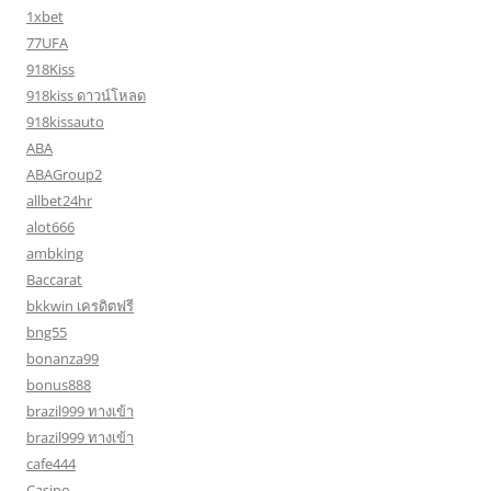
1xbet
77UFA
918Kiss
918kiss ดาวน์โหลด
918kissauto
ABA
ABAGroup2
allbet24hr
alot666
ambking
Baccarat
bkkwin เครดิตฟรี
bng55
bonanza99
bonus888
brazil999 ทางเข้า
brazil999 ทางเข้า
cafe444
Casino