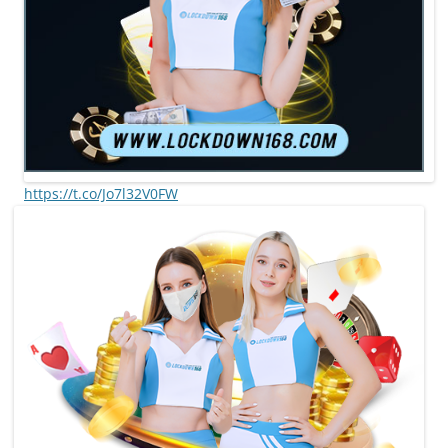
https://t.co/Jo7l32V0FW