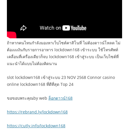
ถ้าหากคนไหนกำลังมองหาเว็บไซต์คาสิโนที่ ไม่ต้องดาวน์โหลด ไม่
ต้องงงงันกับรายการอาหาร lockdown168 เข้าระบบ ใช้โทรศัพท์
เคลื่อนที่เครื่องเดียวก็จบ lockdown168 เข้าสู่ระบบ เป็นเว็บไซต์ที่
แนะนำได้แบบไม่ต้องคิดนาน
slot lockdown168 เข้าสู่ระบบ 23 NOV 2568 Connor casino
online lockdown168 ที่ดีที่สุด Top 24
ขอขอบพระคุณby web
ล็อกดาวน์168
https://rebrand.ly/lockdown168
https://cutly.info/lockdown168