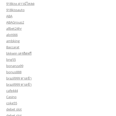
918kiss ดาวน์โหลด
918kissauto
ABA
ABAGroup2
allbet24hr
alot666
ambking
Baccarat
bkkwin เครดิตฟรี
bng55
bonanza99
bonus888
brazil999 ทางเข้า
brazil999 ทางเข้า
cafe444
Casino
coke55
debet slot
debet slot