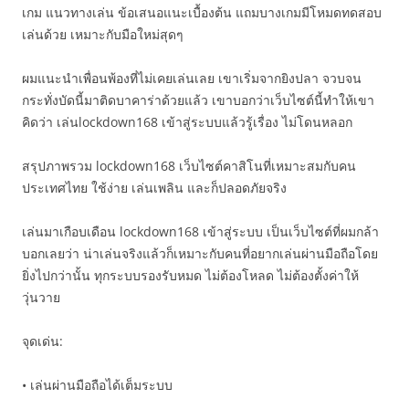
เกม แนวทางเล่น ข้อเสนอแนะเบื้องต้น แถมบางเกมมีโหมดทดสอบ
เล่นด้วย เหมาะกับมือใหม่สุดๆ
ผมแนะนำเพื่อนพ้องที่ไม่เคยเล่นเลย เขาเริ่มจากยิงปลา จวบจน
กระทั่งบัดนี้มาติดบาคาร่าด้วยแล้ว เขาบอกว่าเว็บไซต์นี้ทำให้เขา
คิดว่า เล่นlockdown168 เข้าสู่ระบบแล้วรู้เรื่อง ไม่โดนหลอก
สรุปภาพรวม lockdown168 เว็บไซต์คาสิโนที่เหมาะสมกับคน
ประเทศไทย ใช้ง่าย เล่นเพลิน และก็ปลอดภัยจริง
เล่นมาเกือบเดือน lockdown168 เข้าสู่ระบบ เป็นเว็บไซต์ที่ผมกล้า
บอกเลยว่า น่าเล่นจริงแล้วก็เหมาะกับคนที่อยากเล่นผ่านมือถือโดย
ยิ่งไปกว่านั้น ทุกระบบรองรับหมด ไม่ต้องโหลด ไม่ต้องตั้งค่าให้
วุ่นวาย
จุดเด่น:
• เล่นผ่านมือถือได้เต็มระบบ