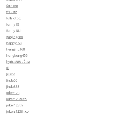
faro168
ff123th
fullslotpg
funny18
funny18.in
gaojing888
happy168
hengjing168
hongkong456
hydra888 สล็อต
Jili
Jilislot
Jinda55
jinda888
Joker123
joker123auto
joker123th
jokers123th.co