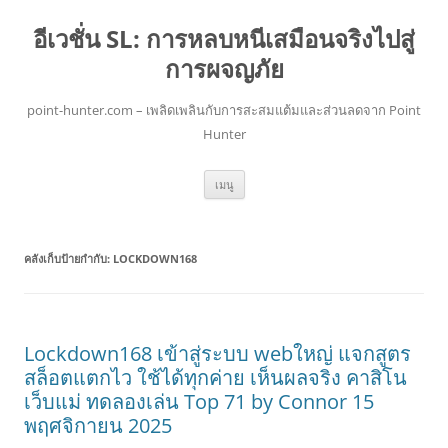
อีเวชั่น SL: การหลบหนีเสมือนจริงไปสู่
การผจญภัย
point-hunter.com – เพลิดเพลินกับการสะสมแต้มและส่วนลดจาก Point
Hunter
ข้าม
เมนู
ไป
ยัง
เนื้อหา
คลังเก็บป้ายกำกับ:
LOCKDOWN168
Lockdown168 เข้าสู่ระบบ webใหญ่ แจกสูตร
สล็อตแตกไว ใช้ได้ทุกค่าย เห็นผลจริง คาสิโน
เว็บแม่ ทดลองเล่น Top 71 by Connor 15
พฤศจิกายน 2025