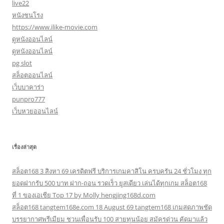
live22
หนังชนโรง
https://www.ilike-movie.com
ดูหนังออนไลน์
ดูหนังออนไลน์
pg slot
สล็อตออนไลน์
เว็บบาคาร่า
punpro777
เว็บหวยออนไลน์
เรื่องล่าสุด
สล็อต168 3 สิงหา 69 เครดิตฟรี บริการเกมคาสิโน ครบครัน 24 ชั่วโมง ทุก
ยอดฝากรับ 500 บาท ฝาก-ถอน รวดเร็ว ยูสเดียว เล่นได้ทุกเกม สล็อต168
ที่ 1 ของเอเชีย Top 17 by Molly hengjing168d.com
สล็อต168 tangtem168e.com 18 August 69 tangtem168 เกมสดภาพชัด
บรรยากาศพรีเมียม ชวนเพื่อนรับ 100 สายทุนน้อย สมัครด่วน คัดมาแล้ว