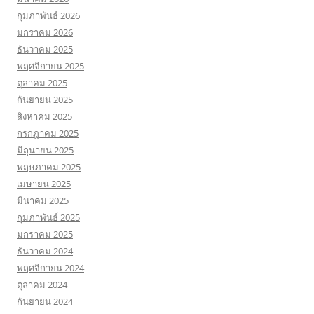
กุมภาพันธ์ 2026
มกราคม 2026
ธันวาคม 2025
พฤศจิกายน 2025
ตุลาคม 2025
กันยายน 2025
สิงหาคม 2025
กรกฎาคม 2025
มิถุนายน 2025
พฤษภาคม 2025
เมษายน 2025
มีนาคม 2025
กุมภาพันธ์ 2025
มกราคม 2025
ธันวาคม 2024
พฤศจิกายน 2024
ตุลาคม 2024
กันยายน 2024