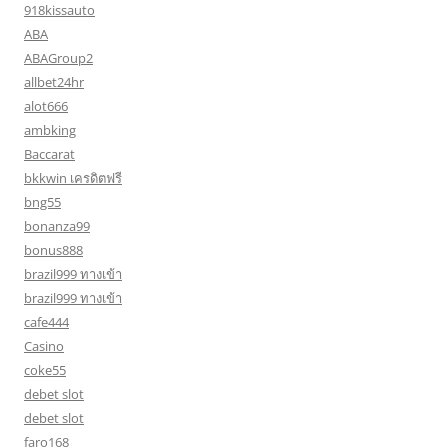
918kissauto
ABA
ABAGroup2
allbet24hr
alot666
ambking
Baccarat
bkkwin เครดิตฟรี
bng55
bonanza99
bonus888
brazil999 ทางเข้า
brazil999 ทางเข้า
cafe444
Casino
coke55
debet slot
debet slot
faro168