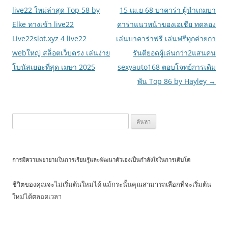
นำทาง
live22 ใหม่ล่าสุด Top 58 by
15 เม.ย 68 บาคาร่า ผู้นำเกมบา
เรื่อง
Elke ทางเข้า live22
คาร่าแนวหน้าของเอเชีย ทดลอง
Live22slot.xyz 4 live22
เล่นบาคาร่าฟรี เล่นฟรีทุกค่ายกา
webใหญ่ สล็อตเว็บตรง เล่นง่าย
รันตียอดผู้เล่นกว่า2แสนคน
โบนัสเยอะที่สุด เมษา 2025
sexyauto168 ตอบโจทย์การเดิม
พัน Top 86 by Hayley
→
ค้นหา
สำหรับ:
การมีความพยายามในการเรียนรู้และพัฒนาตัวเองเป็นกำลังใจในการเติบโต
ชีวิตของคุณจะไม่เริ่มต้นใหม่ได้ แม้กระนั้นคุณสามารถเลือกที่จะเริ่มต้น
ใหม่ได้ตลอดเวลา