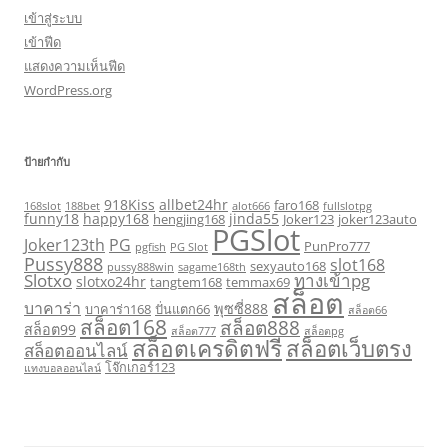
เข้าสู่ระบบ
เข้าฟีด
แสดงความเห็นฟีด
WordPress.org
ป้ายกำกับ
918Kiss
allbet24hr
faro168
168slot
188bet
alot666
fullslotpg
funny18
happy168
jinda55
hengjing168
Joker123
joker123auto
PGSlot
Joker123th
PG
PunPro777
pgfish
PG Slot
Pussy888
slot168
sexyauto168
pussy888win
sagame168th
Slotxo
ทางเข้าpg
slotxo24hr
tangtem168
temmax69
สล็อต
บาคาร่า
พุซซี่888
บาคาร่า168
ปั่นแตก66
สล็อต66
สล็อต168
สล็อต888
สล็อต99
สล็อต777
สล็อตpg
สล็อตเครดิตฟรี
สล็อตเว็บตรง
สล็อตออนไลน์
โจ๊กเกอร์123
แทงบอลออนไลน์