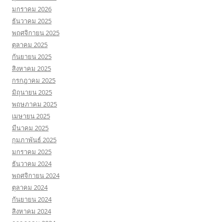
มกราคม 2026
ธันวาคม 2025
พฤศจิกายน 2025
ตุลาคม 2025
กันยายน 2025
สิงหาคม 2025
กรกฎาคม 2025
มิถุนายน 2025
พฤษภาคม 2025
เมษายน 2025
มีนาคม 2025
กุมภาพันธ์ 2025
มกราคม 2025
ธันวาคม 2024
พฤศจิกายน 2024
ตุลาคม 2024
กันยายน 2024
สิงหาคม 2024