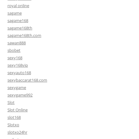
royal online
sagame
sagame168
sagame168th
sagame168th.com
sawan888
sbobet
sexy168
sexy168vip
sexyauto168
sexybaccarat168.com
sexygame
sexygame992
Slot
Slot Online
slot168
Slotxo
slotxo24hr