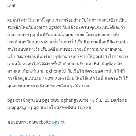
เลย!
ผมมั่นใจว่าในเวลานี้ คุณน่าจะพร้อมสำหรับในการลงทะเบียนเป็น
สมาชิกใหม่กับพวกเรา pgslot กันแล้วนะครับ คุณจะเห็นได้เลยว่า
เกมจากค่าย pg นั้นมีธีมเกมสล็อตเยอะแยะ โดยเฉพาะอย่างยิ่ง
การนำเอาวัฒนธรรมจากทั่วโลกมาใช้เป็นธีมเกมสล็อตที่มีความน่า
สนใจแบบสุดๆเว้นเสียแต่ธีมเกมของเราจะมีความมากมายหลาย
แล้ว ยังมาพร้อมฟีพบร์ต่างๆที่สามารถจะช่วยให้คุณทำกำไรจากการ
เล่นสล็อตออนไลน์ได้ง่ายขึ้นอีกด้วยนะครับ และที่สำคัญที่สุด ถ้า
หากคุณเลือกเล่นเกม pgheng99 กับเว็บไซต์ตรงของเราล่ะก็ ไม่มี
การล็อกยูสแน่นอน 100% ลงทะเบียนใหม่ได้แล้ววันนี้ สมัครฟรี! ไร้
คุณค่าขนบธรรมเนียมประเพณีแน่ๆ สมัครเลย!
pgslot เข้าสู่ระบบ pgslot99 pgheng99.me 18 มิ.ย. 25 Darlene
เกมpgสนุกๆ pgslotแจกโบนัสทุกซีซั่น Top 86
ขอขอบพระคุณwebsite
pgslot