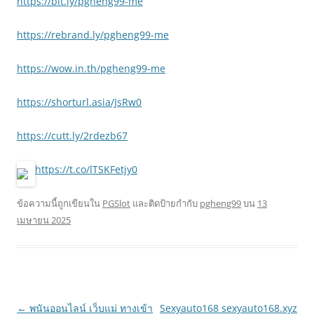
https://bit.ly/pgheng99-me
https://rebrand.ly/pgheng99-me
https://wow.in.th/pgheng99-me
https://shorturl.asia/JsRw0
https://cutt.ly/2rdezb67
https://t.co/lTSKFetjy0
ข้อความนี้ถูกเขียนใน
PGSlot
และติดป้ายกำกับ
pgheng99
บน
13
เมษายน 2025
เมนู
←
พนันออนไลน์ เว็บแม่ ทางเข้า
Sexyauto168 sexyauto168.xyz