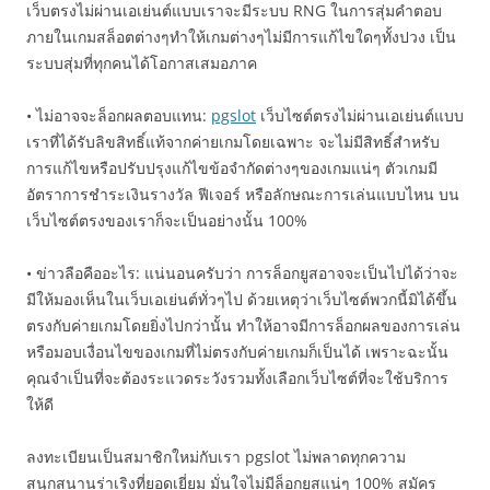
เว็บตรงไม่ผ่านเอเย่นต์แบบเราจะมีระบบ RNG ในการสุ่มคำตอบ
ภายในเกมสล็อตต่างๆทำให้เกมต่างๆไม่มีการแก้ไขใดๆทั้งปวง เป็น
ระบบสุ่มที่ทุกคนได้โอกาสเสมอภาค
• ไม่อาจจะล็อกผลตอบแทน:
pgslot
เว็บไซต์ตรงไม่ผ่านเอเย่นต์แบบ
เราที่ได้รับลิขสิทธิ์แท้จากค่ายเกมโดยเฉพาะ จะไม่มีสิทธิ์สำหรับ
การแก้ไขหรือปรับปรุงแก้ไขข้อจำกัดต่างๆของเกมแน่ๆ ตัวเกมมี
อัตราการชำระเงินรางวัล ฟีเจอร์ หรือลักษณะการเล่นแบบไหน บน
เว็บไซต์ตรงของเราก็จะเป็นอย่างนั้น 100%
• ข่าวลือคืออะไร: แน่นอนครับว่า การล็อกยูสอาจจะเป็นไปได้ว่าจะ
มีให้มองเห็นในเว็บเอเย่นต์ทั่วๆไป ด้วยเหตุว่าเว็บไซต์พวกนี้มิได้ขึ้น
ตรงกับค่ายเกมโดยยิ่งไปกว่านั้น ทำให้อาจมีการล็อกผลของการเล่น
หรือมอบเงื่อนไขของเกมที่ไม่ตรงกับค่ายเกมก็เป็นได้ เพราะฉะนั้น
คุณจำเป็นที่จะต้องระแวดระวังรวมทั้งเลือกเว็บไซต์ที่จะใช้บริการ
ให้ดี
ลงทะเบียนเป็นสมาชิกใหม่กับเรา pgslot ไม่พลาดทุกความ
สนุกสนานร่าเริงที่ยอดเยี่ยม มั่นใจไม่มีล็อกยูสแน่ๆ 100% สมัคร