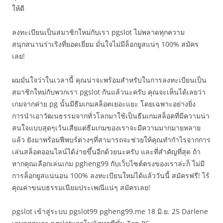
ให้ดี
ลงทะเบียนเป็นสมาชิกใหม่กับเรา pgslot ไม่พลาดทุกความ
สนุกสนานร่าเริงที่ยอดเยี่ยม มั่นใจไม่มีล็อกยูสแน่ๆ 100% สมัคร
เลย!
ผมมั่นใจว่าในเวลานี้ คุณน่าจะพร้อมสำหรับในการลงทะเบียนเป็น
สมาชิกใหม่กับพวกเรา pgslot กันแล้วนะครับ คุณจะเห็นได้เลยว่า
เกมจากค่าย pg นั้นมีธีมเกมสล็อตเยอะแยะ โดยเฉพาะอย่างยิ่ง
การนำเอาวัฒนธรรมจากทั่วโลกมาใช้เป็นธีมเกมสล็อตที่มีความน่า
สนใจแบบสุดๆเว้นเสียแต่ธีมเกมของเราจะมีความมากมายหลาย
แล้ว ยังมาพร้อมฟีพบร์ต่างๆที่สามารถจะช่วยให้คุณทำกำไรจากการ
เล่นสล็อตออนไลน์ได้ง่ายขึ้นอีกด้วยนะครับ และที่สำคัญที่สุด ถ้า
หากคุณเลือกเล่นเกม pgheng99 กับเว็บไซต์ตรงของเราล่ะก็ ไม่มี
การล็อกยูสแน่นอน 100% ลงทะเบียนใหม่ได้แล้ววันนี้ สมัครฟรี! ไร้
คุณค่าขนบธรรมเนียมประเพณีแน่ๆ สมัครเลย!
pgslot เข้าสู่ระบบ pgslot99 pgheng99.me 18 มิ.ย. 25 Darlene