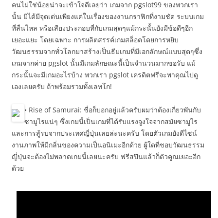
คนไม่ใช่น้อยน่าจะเข้าใจดีเลยว่า เกมจาก pgslot99 ของพวกเรา
นั้น มิได้มีจุดเด่นเพียงแค่ในเรื่องของงานกราฟิกที่งามชัด ระบบเกม
ที่ลื่นไหล หรือเสียงประกอบที่กับเกมสุดๆแม้กระนั้นยังมีข้อดีๆอีก
เยอะแยะ โดยเฉพาะ การผลิตสรรค์เกมสล็อตโดยการหยิบ
วัฒนธรรมจากทั่วโลกมาสร้างเป็นธีมเกมที่มีเอกลักษณ์แบบสุดๆซึ่ง
เกมจากค่าย pgslot นั้นมีเกมลักษณะนี้เป็นจำนวนมากขอรับ แม้
กระนั้นจะมีเกมอะไรบ้าง พวกเรา pgslot เครดิตฟรีจะพาคุณไปดู
เองเลยครับ ถ้าพร้อมรวมทั้งเลทโก!
• Rise of Samurai: ชื่อก็บอกอยู่แล้วครับผมว่าต้องเกี่ยวพันกับ
ซามูไรแน่ๆ ซึ่งเกมนี้เป็นเกมที่ได้รับแรงจูงใจจากสมัยซามูไร
และการสู้รบจากประเทศญี่ปุ่นเลยล่ะนะครับ โดยตัวเกมยังดีไซน์
งานภาพให้มีกลิ่นของความเป็นอนิเมะอีกด้วย ผู้ใดที่ชอบวัฒนธรรม
ญี่ปุ่นจะต้องไม่พลาดเกมนี้เลยนะครับ ฟรีสปินแล้วก็ตัวคูณเยอะอีก
ด้วย