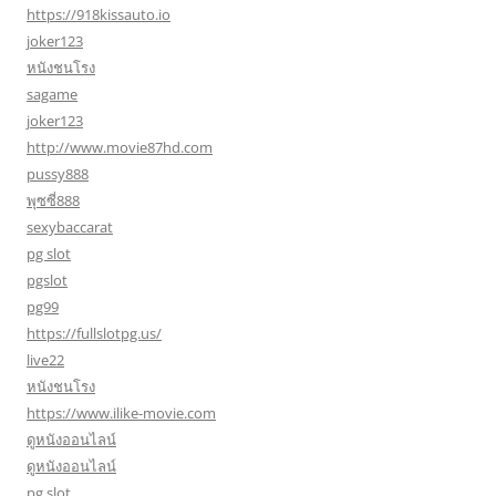
https://918kissauto.io
joker123
หนังชนโรง
sagame
joker123
http://www.movie87hd.com
pussy888
พุซซี่888
sexybaccarat
pg slot
pgslot
pg99
https://fullslotpg.us/
live22
หนังชนโรง
https://www.ilike-movie.com
ดูหนังออนไลน์
ดูหนังออนไลน์
pg slot