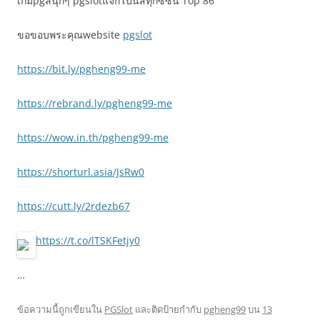
เกมpgสนุกๆ pgslotแจกโบนัสทุกซีซั่น Top 86
ขอขอบพระคุณwebsite
pgslot
https://bit.ly/pgheng99-me
https://rebrand.ly/pgheng99-me
https://wow.in.th/pgheng99-me
https://shorturl.asia/JsRw0
https://cutt.ly/2rdezb67
https://t.co/lTSKFetjy0
…
ข้อความนี้ถูกเขียนใน
PGSlot
และติดป้ายกำกับ
pgheng99
บน
13