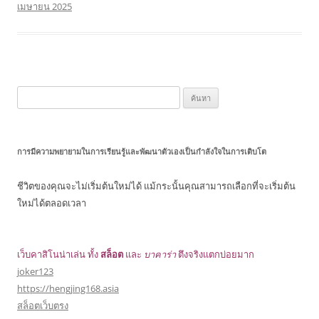
เมษายน 2025
ค้นหา
สำหรับ:
การมีความพยายามในการเรียนรู้และพัฒนาตัวเองเป็นกำลังใจในการเติบโต
ชีวิตของคุณจะไม่เริ่มต้นใหม่ได้ แม้กระนั้นคุณสามารถเลือกที่จะเริ่มต้น
ใหม่ได้ตลอดเวลา
เว็บคาสิโนน่าเล่น ทั้ง
สล็อต
และ
บาคาร่า
ตึงจริงแตกบ่อยมาก
joker123
https://hengjing168.asia
สล็อตเว็บตรง