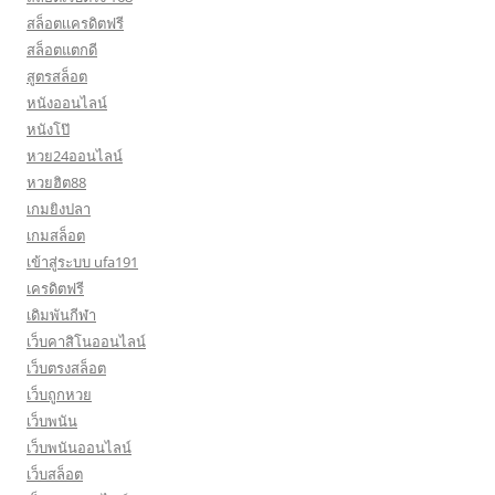
สล็อตเเครดิตฟรี
สล็อตแตกดี
สูตรสล็อต
หนังออนไลน์
หนังโป๊
หวย24ออนไลน์
หวยฮิต88
เกมยิงปลา
เกมสล็อต
เข้าสู่ระบบ ufa191
เครดิตฟรี
เดิมพันกีฬา
เว็บคาสิโนออนไลน์
เว็บตรงสล็อต
เว็บถูกหวย
เว็บพนัน
เว็บพนันออนไลน์
เว็บสล็อต