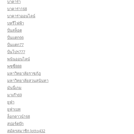
บาคาร่า
บาคาร่า168
บาคาร่าออนไลน์
บุหรีไฟฟ้า
ปั่นสล็อต
ปั่นแตก66
ปั่นแตก77
ปั่นโปร777
พนันออนไลน์
พุซซี่888
มหาวิทยาลัยราชภัฏ
มหาวิทยาลัยสวนสุนันทา
มันนี่เกม
มาเก๊า69
ยูฟ่า
ยูฟ่าเบท
ล็อกดาวน์168
สปอร์ตบุ๊ก
สมัครสมาชิก lotto432