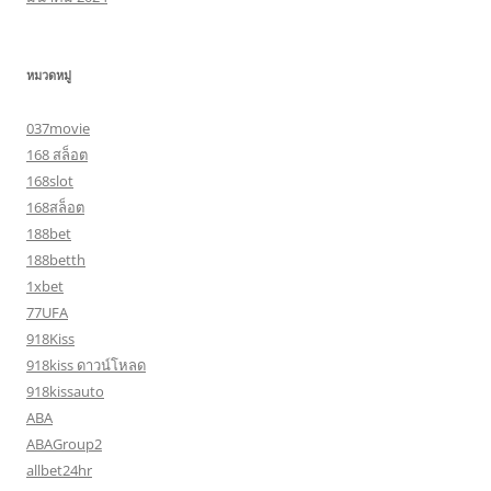
หมวดหมู่
037movie
168 สล็อต
168slot
168สล็อต
188bet
188betth
1xbet
77UFA
918Kiss
918kiss ดาวน์โหลด
918kissauto
ABA
ABAGroup2
allbet24hr