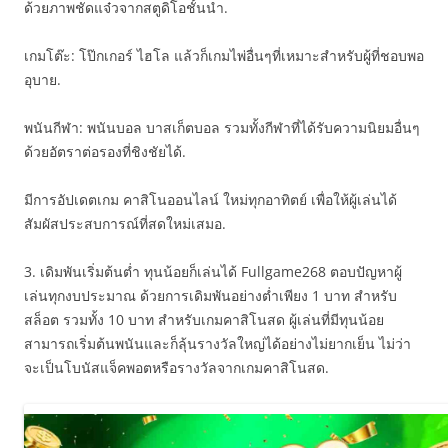
ด้วยภาพชัดแจ๋วจากสตูดิโอชั้นนำ.
เกมโต๊ะ: โป๊กเกอร์ ไฮโล แล้วก็เกมไพ่อื่นๆที่เหมาะสำหรับผู้ที่ชอบพอ
อุบาย.
พนันกีฬา: พนันบอล บาสเก็ตบอล รวมทั้งกีฬาที่ได้รับความนิยมอื่นๆ
ด้วยอัตราต่อรองที่ชิงชัยได้.
มีการอัปเดตเกม คาสิโนออนไลน์ ใหม่ทุกอาทิตย์ เพื่อให้ผู้เล่นได้
สัมผัสประสบการณ์ที่สดใหม่เสมอ.
3. เดิมพันเริ่มต้นต่ำ ทุนน้อยก็เล่นได้ Fullgame268 ตอบปัญหาผู้
เล่นทุกงบประมาณ ด้วยการเดิมพันอย่างต่ำเพียง 1 บาท สำหรับ
สล็อต รวมทั้ง 10 บาท สำหรับเกมคาสิโนสด ผู้เล่นที่มีทุนน้อย
สามารถเริ่มต้นพนันและก็ลุ้นรางวัลใหญ่ได้อย่างไม่ยากเย็น ไม่ว่า
จะเป็นโบนัสแจ็คพอตหรือรางวัลจากเกมคาสิโนสด.