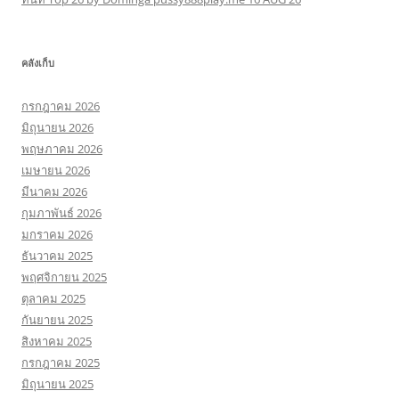
คลังเก็บ
กรกฎาคม 2026
มิถุนายน 2026
พฤษภาคม 2026
เมษายน 2026
มีนาคม 2026
กุมภาพันธ์ 2026
มกราคม 2026
ธันวาคม 2025
พฤศจิกายน 2025
ตุลาคม 2025
กันยายน 2025
สิงหาคม 2025
กรกฎาคม 2025
มิถุนายน 2025