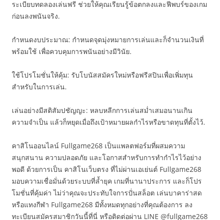
ระเบียบทดลองเล่นฟรี ช่วยให้คุณเรียนรู้ข้อตกลงและฟีพบร์ของเกม
ก่อนลงพนันจริง.
กำหนดงบประมาณ: กำหนดจุดมุ่งหมายการเล่นและก็จำนวนเงินที่
พร้อมใช้ เพื่อควบคุมการพนันอย่างมีวินัย.
ใช้โปรโมชั่นให้คุ้ม: รับโบนัสสมัครใหม่หรือฟรีสปินเพื่อเพิ่มทุน
สำหรับในการเล่น.
เล่นอย่างมีสติสัมปชัญญะ: หลบหลีกการเล่นสม่ำเสมอนานเกิน
ความจำเป็น แล้วก็หยุดเมื่อถึงเป้าหมายผลกำไรหรือขาดทุนที่ตั้งไว้.
คาสิโนออนไลน์ Fullgame268 เป็นแพลตฟอร์มที่ผสมความ
สนุกสนาน ความปลอดภัย และโอกาสสำหรับการทำกำไรไว้อย่าง
พอดี ด้วยการเป็น คาสิโนเว็บตรง ที่ไม่ผ่านเอเย่นต์ Fullgame268
มอบความเชื่อมั่นด้วยระบบที่ล้ำยุค เกมที่นานาประการ และก็โปร
โมชั่นที่คุ้มค่า ไม่ว่าคุณจะประทับใจการปั่นสล็อต เล่นบาคาร่าสด
หรือแทงกีฬา Fullgame268 มีทั้งหมดทุกอย่างที่คุณต้องการ ลง
ทะเบียนสมัครสมาชิกวันนี้ที่นี่ หรือติดต่อผ่าน LINE @fullgame268