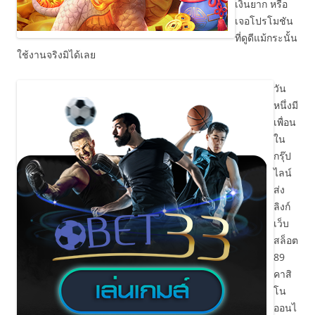
เงินยาก หรือ
เจอโปรโมชัน
ที่ดูดีแม้กระนั้น
ใช้งานจริงมิได้เลย
วัน
หนึ่งมี
เพื่อน
ใน
กรุ๊ป
ไลน์
ส่ง
ลิงก์
เว็บ
สล็อต
89
คาสิ
โน
ออนไ