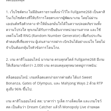
1. เว็บไซต์ตรง ไม่มีอันตรายรวมทั้งน่าไว้ใจ Fullgame268 เป็นคาสิ
โนเว็บไซต์ตรงที่ให้บริการโดยตรงจากผู้พัฒนาเกม โดยไม่ผ่าน
เอเย่นต์หรือตัวกลาง ทำให้มั่นอกมั่นใจได้ในความปลอดภัยรวมทั้ง
ความโปร่งใส ทุกเกมได้รับการยืนยันจากหน่วยงานสากล และใช้
เทคโนโลยี RNG (Random Number Generator) เพื่อรับประกัน
คำตอบที่เที่ยงธรรม ผู้เล่นสามารถฝาก-เบิกเงินได้อย่างแน่ใจ โดยไม่
จำเป็นต้องกลุ้มใจหัวข้อการโดนโกง.
2. เกม คาสิโนออนไลน์ มากมาย ครบทุกสไตล์ Fullgame268 มีเกม
ให้เลือกมากยิ่งกว่า 2,000 เกม ครอบคลุมทุกหมวดหมู่การพนัน:
สล็อตออนไลน์: เกมสล็อตแตกง่ายจากค่ายดัง ได้แก่ Sweet
Bonanza, Gates of Olympus, และ Mahjong Ways 2 ด้วย RTP
สูงถึง 96% ขึ้นไป.
เกม คาสิโนออนไลน์ สด: บาคาร่า รูเล็ต กางล็คแจ็ค และเกมโชว์
สด เป็นต้นว่า Dream Catcher แล้วก็ Monopoly Live ถ่ายทอด