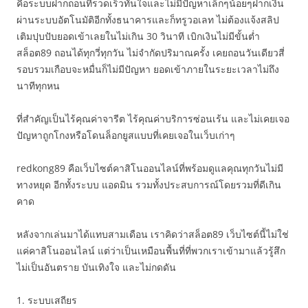
คือระบบฝากถอนที่รวดเร็วทันใจและไม่มีปัญหาเล็กๆน้อยๆฝากเงิน
ผ่านระบบอัตโนมัติอีกทั้งธนาคารและก็ทรูวอเลท ไม่ต้องแจ้งสลิป
เติมปุบปับยอดเข้าเลยในไม่เกิน 30 วินาที เบิกเงินไม่มีขั้นต่ำ
สล็อต89 ถอนได้ทุกวี่ทุกวัน ไม่จำกัดปริมาณครั้ง เคยถอนวันเดียวสี่
รอบรวมเกือบจะหมื่นก็ไม่มีปัญหา ยอดเข้าภายในระยะเวลาไม่ถึง
นาทีทุกหน
ที่สำคัญเป็นไร้คุณค่าจารีต ไร้คุณค่าบริการซ่อนเร้น และไม่เคยเจอ
ปัญหาถูกโกงหรือโดนล็อกยูสแบบที่เคยเจอในเว็บเก่าๆ
redkong89 คือเว็บไซต์คาสิโนออนไลน์ที่พร้อมดูแลคุณทุกวันไม่มี
ทางหยุด อีกทั้งระบบ แอดมิน รวมทั้งประสบการณ์โดยรวมที่ดีเกิน
คาด
หลังจากเล่นมาได้แทบสามเดือน เราคิดว่าสล็อต89 เว็บไซต์นี้ไม่ใช่
แค่คาสิโนออนไลน์ แต่ว่าเป็นเหมือนพื้นที่ที่พวกเราเข้ามาแล้วรู้สึก
ไม่เป็นอันตราย บันเทิงใจ และไม่กดดัน
1. ระบบเสถียร