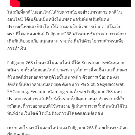
ในสมัยที่คาสิโนออนไลน์ได้รับความนิยมอย่างแพร่หลาย คาสิโน
ออนไลน์ ได้เปลี่ยนเป็นหนึ่งในแพลตฟอร์มที่นักเดิมพันคน
ประเทศไทยและก็ทั่วโลกให้ความสนใจ ด้วยการเป็น คาสิโนเว็บ
ตรง ที่ไม่ผ่านเอเย่นต์ Fullgame268 พรีเซนเทชั่นประสบการณ์การ
เดิมพันที่ปลอดภัย สนุกสนาน รวมทั้งเต็มไปด้วยโอกาสสำหรับเพื่อ
การทำเงิน
Fullgame268 เป็นคาสิโนออนไลน์ ที่ให้บริการเกมการพนันหลาย
ชนิด รวมทั้งสล็อตออนไลน์ บาคาร่า รูเล็ต กางล็คแจ็ค และก็เกมคา
สิโนสดที่ถ่ายทอดจากสตูดิโอชั้นแนวหน้า ด้วยการเชื่อมต่อ API
ลิขสิทธิ์แท้จากค่ายเกมสุดยอด ดังเช่นว่า PG Slot, SexyBaccarat,
SAGaming, EvolutionGaming รวมทั้งฯลฯ Fullgame268 มอบ
ประสบการณ์การเล่นที่โปร่งใสรวมทั้งมีคุณภาพสูง ด้วยระบบที่ล้ำ
สมัยและก็การออกแบบที่ใช้งานง่าย ผู้เล่นสามารถเริ่มต้นพนันได้ใน
ทันทีผ่านเว็บไซต์ โดยไม่ต้องดาวน์โหลดแอปพลิเคชัน.
เพราะอะไร คาสิโนออนไลน์ ของ Fullgame268 ก็เลยเป็นทางเลือก
ที่ดีเยี่ยมที่สุด