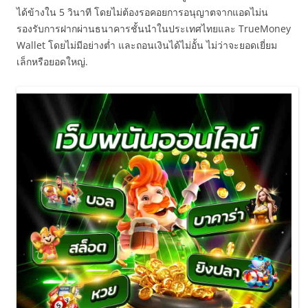
ได้ข้างใน 5 วินาที โดยไม่ต้องรอคอยการอนุญาตจากแอดไม่น
รองรับการฝากผ่านธนาคารชั้นนำในประเทศไทยและ TrueMoney
Wallet โดยไม่มีอย่างต่ำ และถอนเงินได้ไม่อั้น ไม่ว่าจะยอดเยี่ยม
เล็กหรือยอดใหญ่.