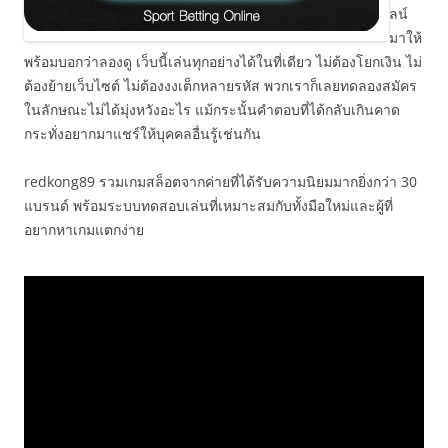
ลน์
มาให้
พร้อมบอกว่าลองดู เว็บนี้เล่นทุกอย่างได้ในที่เดียว ไม่ต้องโยกเงิน ไม่
ต้องย้ายเว็บไซต์ ไม่ต้องงงเต็กหลายรหัส พวกเราก็เลยทดลองสมัคร
ในลักษณะไม่ได้มุ่งหวังอะไร แม้กระนั้นคำตอบที่ได้กลับเกินคาด
กระทั่งอยากมาแชร์ให้บุคคลอื่นรู้เช่นกัน
redkong89 รวมเกมสล็อตจากค่ายที่ได้รับความนิยมมากยิ่งกว่า 30
แบรนด์ พร้อมระบบทดสอบเล่นที่เหมาะสมกับทั้งมือใหม่และผู้ที่
อยากหาเกมแตกง่าย