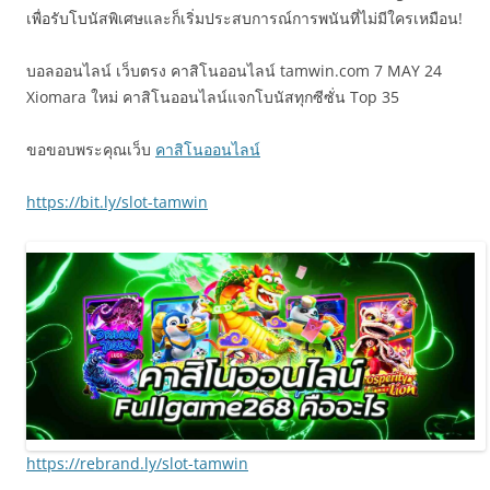
เพื่อรับโบนัสพิเศษและก็เริ่มประสบการณ์การพนันที่ไม่มีใครเหมือน!
บอลออนไลน์ เว็บตรง คาสิโนออนไลน์ tamwin.com 7 MAY 24
Xiomara ใหม่ คาสิโนออนไลน์แจกโบนัสทุกซีซั่น Top 35
ขอขอบพระคุณเว็บ
คาสิโนออนไลน์
https://bit.ly/slot-tamwin
https://rebrand.ly/slot-tamwin