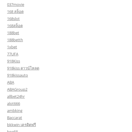
037movie
168 สล็อต
168slot
168สล็อต
188bet
188betth
1xbet
77UFA
918Kiss
918kiss ดาวน์โหลด
918kissauto
ABA
ABAGroup2
allbet24hr
alot666
ambking
Baccarat
bkkwin เครดิตฟรี
bng55