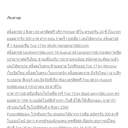
เรื่องล่าสุด
สล็อต168 3 สิงหา 69 เครดิตฟรี บริการเกมคาสิโน ครบครัน 24 ชั่วโมง ทุก
ยอดฝากรับ 500 บาท ฝาก-ถอน รวดเร็ว ยูสเดียว เล่นได้ทุกเกม สล็อต168
ที่ 1 ของเอเชีย Top 17 by Molly hengjing168d.com
สล็อต168 tangtem168e.com 18 August 69 tangtem168 เกมสดภาพชัด
บรรยากาศพรีเมียม ชวนเพื่อนรับ 100 สายทุนน้อย สมัครด่วน คัดมาแล้ว
เล่นได้ทุกเกม สล็อตเว็บตรง ห้ามพลาด โปรดีรออยู่ Top 17 by Winona
เว็บเปิดใหม่ สล็อตเว็บตรง เว็บแจกหนัก สล็อตแตกง่าย มีจริงไหม? เจาะลึก
ระบบเกม ฟีเจอร์ และปัจจัยที่เกี่ยวข้อง เครดิตฟรี Top 48 by August
Jin888.asia 6 กรกฎาคม 69 คาสิโน
บาคาร่า168 คู่มือเลือกเว็บไพ่ที่ควรรู้ Top 15 by Basil sexy168c.com ทุก
ยอดฝาก 10% ระบบอัตโนมัติเจ้าแรก เว็บดี มีโต๊ะให้เลือกเยอะ บาคาร่า
เข้าเล่นวันนี้ รับโปรดีทันที 6 สิงหา 2569
Pussy888play โปรคุ้มทุกวัน เล่นสนุกได้มากกว่าเดิม สมัครรับ 500 คาสิ
โนออนไลน์ 5ดาว สวรรค์ของนักลงทุน พุซซี่888 เปิดประสบการณ์ใหม่
ทันที Top 26 by Dominga pussy888play.me 16 AUG 26