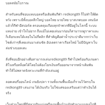
บอลสมัยโบราณ
สำหรับคนที่ชอบแทงบอลหรือเดิมพันกีฬา redkong89 ก็ไม่ทำให้ผิด
หวัง เพราะมีทั้งบอลลีกใหญ่ บอลไทย มวยไทย บาสเกตบอล เทนนิส
แล้วก็กีฬาอีสปอร์ต ครอบคลุมเกือบทุกจำพวกที่มีอยู่ในโลกนี้ ระบบ
แทงง่าย เข้าใจไม่ยาก ถึงแม้ไม่เคยเล่นมาก่อนก็สามารถดูราคาและ
ก็เลือกแทงได้เลยในไม่กี่คลิก ที่สำคัญคือค่าน้ำประปาดีมากกว่าเว็บ
ไซต์เก่าๆที่เคยเล่นมาเด่นชัด อัปเดตราคาเรียลไทม์ ไม่มีปัญหาเว็บ
ล่มช่วงบอลเตะ
สิ่งที่ชอบอีกอย่างคือสามารถเล่นredkong89 กีฬาไปพร้อมกับเกมคา
สิโนหรือสล็อตได้โดยไม่ต้องโยกเงินหรือออกมาจากหน้าเดิมพัน
ทำให้ไม่พลาดจังหวะเกมที่กำลังเล่นอยู่
ลอตเตอรี่ออนไลน์ เกมยิงปลา รวมทั้งเกมพื้นเมืองก็รวมไว้ครบใน
redkong89 เล่นง่าย ได้เงินจริง ไม่ใช่แค่ของเสริมแต่ว่าทำเงินได้
จริง
เว็บส่วนใหญ่ที่มีสลากกินแบ่งหรือเกมพื้นบ้านมักทำมาแบบขอไปที