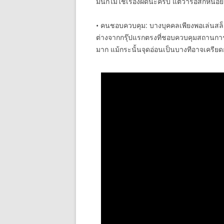
มันก็ไม่ใช่เรื่องผิดนะครับ แต่ว่ารอสักหน่อ
• คนชอบควบคุม: บางบุคคลเพียงพอเล่นสล็อ
ต่างจากกรุ๊ปแรกตรงที่ชอบควบคุมสถานการณ์
มาก แม้กระนั้นจุดอ่อนเป็นบางทีอาจเครียด