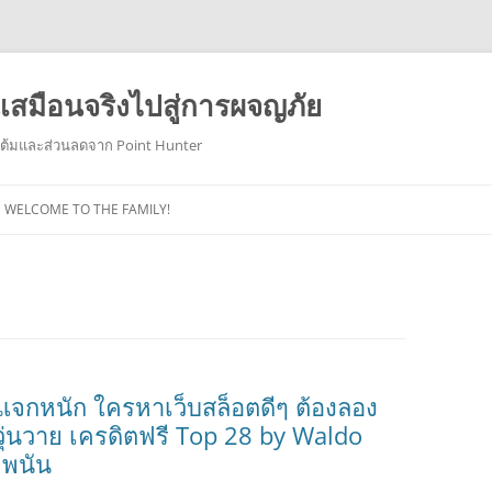
ีเสมือนจริงไปสู่การผจญภัย
แต้มและส่วนลดจาก Point Hunter
ข้าม
ไป
WELCOME TO THE FAMILY!
ยัง
เนื้อหา
eแจกหนัก ใครหาเว็บสล็อตดีๆ ต้องลอง
่วุ่นวาย เครดิตฟรี Top 28 by Waldo
 พนัน