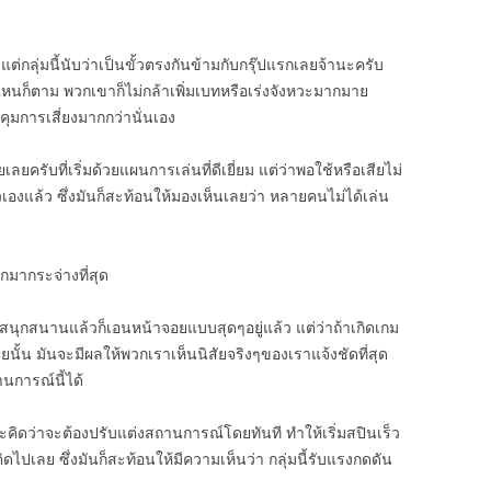
แต่กลุ่มนี้นับว่าเป็นขั้วตรงกันข้ามกับกรุ๊ปแรกเลยจ้านะครับ
ไหนก็ตาม พวกเขาก็ไม่กล้าเพิ่มเบทหรือเร่งจังหวะมากมาย
มการเสี่ยงมากกว่านั่นเอง
ครับที่เริ่มด้วยแผนการเล่นที่ดีเยี่ยม แต่ว่าพอใช้หรือเสียไม่
วเองแล้ว ซึ่งมันก็สะท้อนให้มองเห็นเลยว่า หลายคนไม่ได้เล่น
อกมากระจ่างที่สุด
นุกสนานแล้วก็เอนหน้าจอยแบบสุดๆอยู่แล้ว แต่ว่าถ้าเกิดเกม
ยนั้น มันจะมีผลให้พวกเราเห็นนิสัยจริงๆของเราแจ้งชัดที่สุด
านการณ์นี้ได้
ียจะคิดว่าจะต้องปรับแต่งสถานการณ์โดยทันที ทำให้เริ่มสปินเร็ว
ิดไปเลย ซึ่งมันก็สะท้อนให้มีความเห็นว่า กลุ่มนี้รับแรงกดดัน