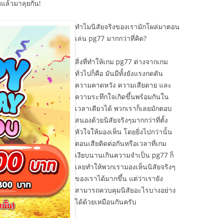
แล้วมาลุยกัน!
ทำไมนิสัยจริงของเรามักโผล่มาตอน
เล่น pg77 มากกว่าที่คิด?
สิ่งที่ทำให้เกม pg77 ต่างจากเกม
ทั่วไปก็คือ มันมีทั้งยังแรงกดดัน
ความคาดหวัง ความเสียดาย และ
ความระทึกใจเกิดขึ้นพร้อมกันใน
เวลาเดียวได้ พวกเราก็เลยมักตอบ
สนองด้วยนิสัยจริงๆมากกว่าที่ตั้ง
หัวใจให้มองเห็น โดยยิ่งไปกว่านั้น
ตอนเสียติดต่อกันหรือเวลาที่เกม
เงียบนานเกินความจำเป็น pg77 ก็
เลยทำให้พวกเรามองเห็นนิสัยจริงๆ
ของเราได้มากขึ้น แต่ว่าเรายัง
สามารถควบคุมนิสัยอะไรบางอย่าง
ได้ด้วยเหมือนกันครับ