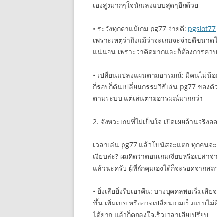
เองสูงมากๆใจนักเลงแบบสุดๆอีกด้วย
• ระวังทุกตาแม้เกม pg77 จ่ายดี:
pgslot77
เพราะเหตุว่าถึงแม้ว่าจะเกมจะจ่ายดีขนาด
แน่นอน เพราะว่าคิดมากและก็ต้องการควบคุ
• เปลี่ยนแปลงแผนตามอารมณ์: มีคนไม่น้อยเลย
กี่รอบก็ดันเปลี่ยนกรรมวิธีเล่น pg77 ของตั
ตามระบบ แต่เล่นตามอารมณ์มากกว่า
2. จังหวะเกมที่ไม่เป็นใจ เปิดเผยด้านจริงอ
เวลาเล่น pg77 แล้วโบนัสจะแตก ทุกคนจะส
เงียบล่ะ? ผมคิดว่าตอนเกมเงียบหรือเปล่าจ่า
แล้วนะครับ ผู้ที่กักคุมเองได้ก็จะรอดจากสถ
• ยิ่งเสียยิ่งรีบเอาคืน: บางบุคคลพอเริ่มเส
ขึ้น เพิ่มเบท หรืออาจเปลี่ยนเกมเร็วแบบไม่ค
ได้ยาก แล้วก็ตกลงใจเร็วเวลาเสียเปรียบ