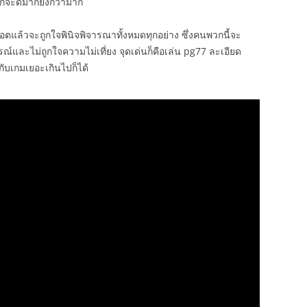
ยก็จะดีมากยิ่งกว่ามาก
ตแล้วจะถูกใจพินิจพิจารณาทั้งหมดทุกอย่าง ซึ่งคนพวกนี้จะ
และไม่ถูกใจความไม่เที่ยง จุดเด่นก็คือเล่น pg77 ละเอียด
กับเกมเยอะเกินไปก็ได้