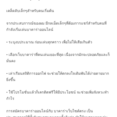
เคล็ดลับเล็กๆสำหรับคนเริ่มต้น
จากประสบการณ์ของผม มีกลเม็ดเล็กๆที่ต้องการแชร์สำหรับคนที่
กำลังเริ่มเล่นบาคาร่าออนไลน์
• ระบุงบประมาณ ก่อนเล่นทุกคราว เพื่อไม่ให้เสียเกินตัว
• เลือกเว็บบาคาร่าที่คนเล่นเยอะที่สุด เนื่องจากมักจะปลอดภัยและก็
มั่นคง
• เล่าเรียนสถิติการออกไพ่ จะช่วยให้ตกลงใจเดิมพันได้ง่ายดายมาก
ยิ่งขึ้น
• ใช้โปรโมชั่นแล้วก็เครดิตฟรีให้มีประโยชน์ จะช่วยเพิ่มจังหวะทำ
กำไร
การสมัครบาคาร่าออนไลน์กับ บาคาร่าเว็บไซต์ตรง เป็น