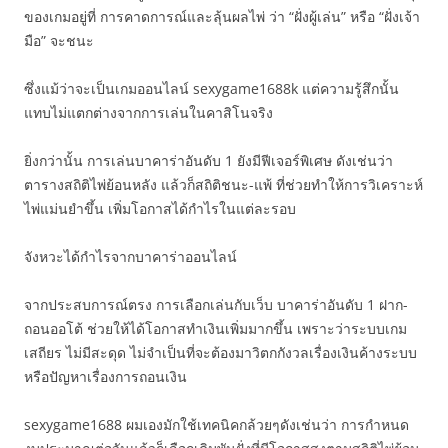
ของเกมอยู่ที่ การคาดการณ์และลุ้นผลไพ่ ว่า “ฝั่งผู้เล่น” หรือ “ฝั่งเจ้า
มือ” จะชนะ
ซึ่งแม้ว่าจะเป็นเกมออนไลน์ sexygame1688k แต่ความรู้สึกนั้น
แทบไม่แตกต่างจากการเล่นในคาสิโนจริง
ยิ่งกว่านั้น การเล่นบาคาร่าอันดับ 1 ยังมีฟีเจอร์พิเศษ ดังเช่นว่า
ตารางสถิติไพ่ย้อนหลัง แล้วก็สถิติชนะ-แพ้ ที่ช่วยทำให้การวิเคราะห์
ไพ่แม่นยำขึ้น เพิ่มโอกาสได้กำไรในแต่ละรอบ
จังหวะได้กำไรจากบาคาร่าออนไลน์
จากประสบการณ์ตรง การเลือกเล่นกับเว็บ บาคาร่าอันดับ 1 ฝาก-
ถอนออโต้ ช่วยให้ได้โอกาสทำเงินเพิ่มมากขึ้น เพราะว่าระบบเกม
เสถียร ไม่มีสะดุด ไม่จำเป็นที่จะต้องมาวิตกกังวลเรื่องเงินค้างระบบ
หรือปัญหาเรื่องการถอนเงิน
sexygame1688 ผมเองมักใช้เทคนิคกล้วยๆดังเช่นว่า การกำหนด