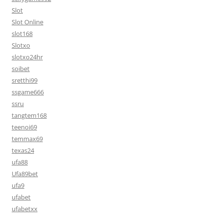
Slot
Slot Online
slot168
Slotxo
slotxo24hr
soibet
sretthi99
ssgame666
ssru
tangtem168
teenoi69
temmax69
texas24
ufa88
Ufa89bet
ufa9
ufabet
ufabetxx