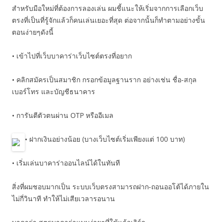
สำหรับมือใหม่ที่ต้องการลองเล่น ผมชี้แนะให้เริ่มจากการเลือกเว็บ
ตรงที่เป็นที่รู้จักแล้วก็คนเล่นเยอะที่สุด ต่อจากนั้นก็ทำตามอย่างขั้น
ตอนง่ายๆดังนี้
• เข้าไปที่เว็บบาคาร่าเว็บไซต์ตรงที่อยาก
• คลิกสมัครเป็นสมาชิก กรอกข้อมูลฐานราก อย่างเช่น ชื่อ-สกุล
เบอร์โทร และบัญชีธนาคาร
• การันตีตัวตนผ่าน OTP หรืออีเมล
• ฝากเงินอย่างน้อย (บางเว็บไซต์เริ่มเพียงแต่ 100 บาท)
• เริ่มเล่นบาคาร่าออนไลน์ได้ในทันที
สิ่งที่ผมชอบมากเป็น ระบบเว็บตรงสามารถฝาก-ถอนออโต้ได้ภายใน
ไม่กี่วินาที ทำให้ไม่เสียเวลารอนาน