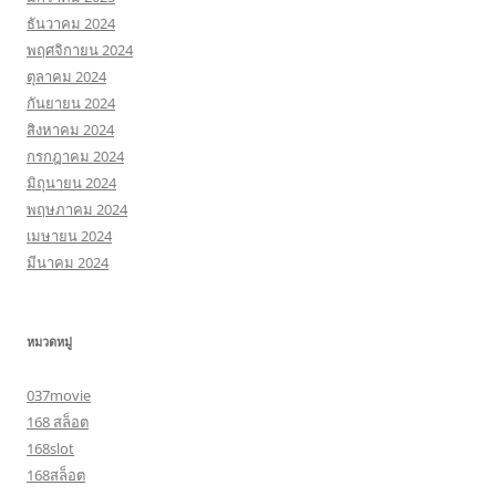
ธันวาคม 2024
พฤศจิกายน 2024
ตุลาคม 2024
กันยายน 2024
สิงหาคม 2024
กรกฎาคม 2024
มิถุนายน 2024
พฤษภาคม 2024
เมษายน 2024
มีนาคม 2024
หมวดหมู่
037movie
168 สล็อต
168slot
168สล็อต