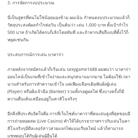
3. การจัดการงบประมาณ
นี่เป็นสูตรที่คนไม่ใช่น้อยมองข้าม ผมเน้น กำหนดงบประมาณแล้วก็
วัตถุประสงค์ผลกำไรต่อวัน เป็นต้นว่า เล่น 1,000 บาท ตั้งเป้ากำไร
500 บาท ถ้าเกิดได้ครบก็เลิกโดยทันที และถ้าหากเสียถึงงบที่ตั้งไว้ก็
หยุดเช่นกัน
ประสบการณ์การเล่น บาคาร่า
ภายหลังจากสมัครแล้วก็เริ่มเล่น sexygame1688 ผมพบว่า บาคาร่า
ออนไลน์เป็นเกมที่เข้าใจง่ายและสนุกสนานมากมาย ไม่ต้องใช้เวลา
นานสำหรับการทำความเข้าใจ แค่เพียงเลือกเดิมพันฝั่งผู้เล่น
(Player) หรือฝั่งเจ้ามือ (Banker) รวมทั้งรอดูผลไพ่ ซึ่งบางครั้งก็มี
ความตื่นเต้นเสมือนอยู่ในคาสิโนจริงๆ
อีกสิ่งที่ประทับจิตใจคือ การที่เว็บไซต์บาคาร่าที่คนเล่นสูงที่สุดชอบมี
การถ่ายทอดสด (Live Casino) ทำให้ได้บรรยากาศราวกับเล่นในคา
สิโนจริงๆมีดีลเลอร์สาวสวยแจกไพ่แบบเรียลไทม์ แล้วก็สามารถ
แชทตอบโต้กับผู้เล่นผู้อื่นได้