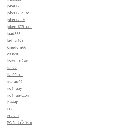
Joker123
joker123auto
joker123th
jokers123th.co
juad888
Judhai168
kingdom66
kiss918
lion123สล็อต
live22
live22slot
macau69
no1huay
no1huay.com
p2vvip
PG
PG Slot
PG Slot เว็บใหม่