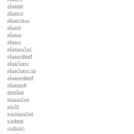
สล็อต888
สล็อต918
สล็อต918kiss
สล็อต99
สล็อตpg
สล็อตxo
สล็อตออนไลน์
สล็อตเครดิตฟรี
สล็อตเว็บตรง
สล็อตเว็บตรง 168
สล็อตเเครดิตฟรี
สล็อตแตกดี
สูตรสล็อต
หนังออนไลน์
หนังโป๊
หวย24ออนไลน์
หวยฮิต88
เกมยิงปลา