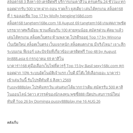
สล็อต168 3 สิงหา 69 เครดิตฟรี บริการเกมคาสิโน ครบครัน 24 ชั่วโมง ทุก
ยอดฝากรับ 500 บาท ฝาก-ถอน รวดเร็ว ยูสเดียว เล่นได้ทุกเกม สล็อต168
ที่ 1 ของเอเชีย Top 17 by Molly hengjing168d.com
สล็อต168 tangtem168e.com 18 August 69 tangtem168 เกมสดภาพชัด
บรรยากาศพรีเมียม ชวนเพื่อนรับ 100 สายทุนน้อย สมัครด่วน คัดมาแล้ว
เล่นได้ทุกเกม สล็อตเว็บตรง ห้ามพลาด โปรดีรออยู่ Top 17 by Winona
เว็บเปิดใหม่ สล็อตเว็บตรง เว็บแจกหนัก สล็อตแตกง่าย มีจริงไหม? เจาะลึก
ระบบเกม ฟีเจอร์ และปัจจัยที่เกี่ยวข้อง เครดิตฟรี Top 48 by August
Jin888.asia 6 กรกฎาคม 69 คาสิโน
บาคาร่า168 คู่มือเลือกเว็บไพ่ที่ควรรู้ Top 15 by Basil sexy168c.com ทุก
ยอดฝาก 10% ระบบอัตโนมัติเจ้าแรก เว็บดี มีโต๊ะให้เลือกเยอะ บาคาร่า
เข้าเล่นวันนี้ รับโปรดีทันที 6 สิงหา 2569
Pussy888play โปรคุ้มทุกวัน เล่นสนุกได้มากกว่าเดิม สมัครรับ 500 คาสิ
โนออนไลน์ 5ดาว สวรรค์ของนักลงทุน พุซซี่888 เปิดประสบการณ์ใหม่
ทันที Top 26 by Dominga pussy888play.me 16 AUG 26
คลังเก็บ