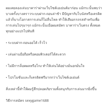
ผมเคยลองเล่นบาคาร่าผ่านเว็บไซต์เอเย่นต์มาก่อน แม้กระนั้นพบว่า
บางครั้งบางคราวระบบฝาก-ถอนล่าช้า มีปัญหากับโบนัสหรือเครดิต
แล้วก็บางโอกาสการเล่นก็ไม่ลื่นไหล ทำให้เสียอรรถรสสำหรับเพื่อ
การเล่นไปๆมาๆก แม้กระนั้นเมื่อผมสมัคร บาคาร่าเว็บตรง ทั้งหมด
ทุกอย่างแปรไปทันที
• ระบบฝาก-ถอนออโต้ เร็วไว
• เล่นผ่านมือถือหรือคอมพิวเตอร์ได้สะดวก
• ไม่มีการล็อคผลหรือโกง ทำให้เล่นได้อย่างมั่นอกมั่นใจ
• โปรโมชั่นและก็เครดิตฟรีมากกว่าเว็บไซต์เอเย่นต์
สิ่งเหล่านี้ทำให้ผมรู้สึกปลอดภัยรวมทั้งสนุกกับการเล่นมากยิ่งขึ้น
วิธีการสมัคร sexygame1688