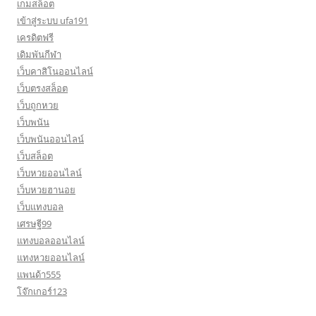
เกมสล็อต
เข้าสู่ระบบ ufa191
เครดิตฟรี
เดิมพันกีฬา
เว็บคาสิโนออนไลน์
เว็บตรงสล็อต
เว็บถูกหวย
เว็บพนัน
เว็บพนันออนไลน์
เว็บสล็อต
เว็บหวยออนไลน์
เว็บหวยฮานอย
เว็บแทงบอล
เศรษฐี99
แทงบอลออนไลน์
แทงหวยออนไลน์
แพนด้า555
โจ๊กเกอร์123