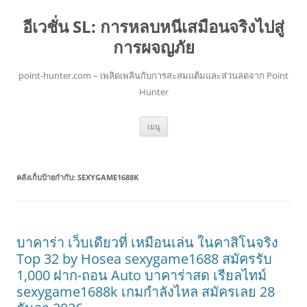
อีเวชั่น SL: การหลบหนีเสมือนจริงไปสู่
การผจญภัย
point-hunter.com – เพลิดเพลินกับการสะสมแต้มและส่วนลดจาก Point
Hunter
ข้าม
เมนู
ไป
ยัง
เนื้อหา
คลังเก็บป้ายกำกับ:
SEXYGAME1688K
บาคาร่า เว็บเดียวที่ เหมือนเล่น ในคาสิโนจริง
Top 32 by Hosea sexygame1688 สมัครรับ
1,000 ฝาก-ถอน Auto บาคาร่าสด เรียลไทม์
sexygame1688k เกมกำลังไหล สมัครเลย 28