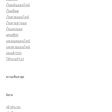
เว็บพนันออนไลน์
เว็บสล็อต
เว็บหวยออนไลน์
เว็บหวยฮานอย
เว็บแทงบอล
เศรษฐี99
แทงบอลออนไลน์
แทงหวยออนไลน์
แพนด้า555
โจ๊กเกอร์123
ความเห็นล่าสุด
นิยาม
เข้าสู่ระบบ