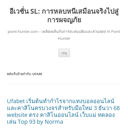
อีเวชั่น SL: การหลบหนีเสมือนจริงไปสู่
การผจญภัย
point-hunter.com – เพลิดเพลินกับการสะสมแต้มและส่วนลดจาก Point
Hunter
ข้าม
เมนู
ไป
ยัง
เนื้อหา
คลังเก็บป้ายกำกับ:
UFA88
Ufabet เริ่มต้นทำกำไรจากแทงบอลออนไลน์
และคาสิโนครบวงจรสำหรับมือใหม่ 3 ธันวา 68
website ตรง คาสิโนออนไลน์ เว็บแม่ ทดลอง
เล่น Top 93 by Norma