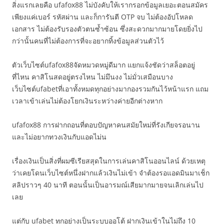
สิ่งแรกเลยคือ ufafox88 ไม่บังคับให้เรากรอกข้อมูลเยอะตอนสมัคร
เพียงแค่เบอร์ รหัสผ่าน และก็การันตี OTP จบ ไม่ต้องอัปโหลด
เอกสาร ไม่ต้องรับรองตัวตนซ้ำซ้อน ซึ่งสะดวกมากมายโดยยิ่งไป
กว่านั้นคนที่ไม่ต้องการที่จะอยากทิ้งข้อมูลส่วนตัวไว้
ตัวเว็บไซต์ufafox88จัดหมวดหมู่ดีมาก แยกแจ้งชัดว่าสล็อตอยู่
ที่ไหน คาสิโนสดอยู่ตรงไหน ไม่มึนงง ไม่มั่วเสมือนบาง
เว็บไซต์ufabetที่เอาทั้งหมดทุกอย่างมากองรวมกันไว้หน้าแรก แถม
เวลาเข้าเล่นไม่ต้องโยกเงินระหว่างค่ายอีกต่างหาก
ufafox88 การฝากถอนที่ตอบปัญหาคนสมัยใหม่ที่รังเกียจรอนาน
และไม่อยากทวงเงินกับแอดไม่น
เรื่องเงินเป็นสิ่งที่ผมซีเรียสสุดในการเล่นคาสิโนออนไลน์ ด้วยเหตุ
ว่าเคยโดนเว็บไซต์หนึ่งฝากแล้วเงินไม่เข้า จำต้องรอแอดมินมาเช็ก
สลิปราวๆ 40 นาที ตอนนั้นเป็นอารมณ์เสียมากมายจนเลิกเล่นไป
เลย
แต่กับ ufabet ทุกอย่างเป็นระบบออโต้ ฝากเงินเข้าในไม่ถึง 10