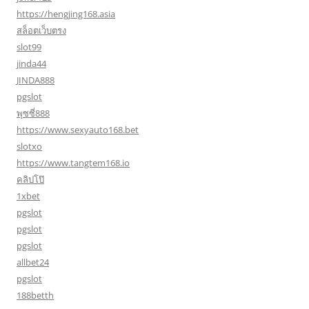
https://hengjing168.asia
สล็อตเว็บตรง
slot99
jinda44
JINDA888
pgslot
พุซซี่888
https://www.sexyauto168.bet
slotxo
https://www.tangtem168.io
คลิปโป๊
1xbet
pgslot
pgslot
pgslot
allbet24
pgslot
188betth