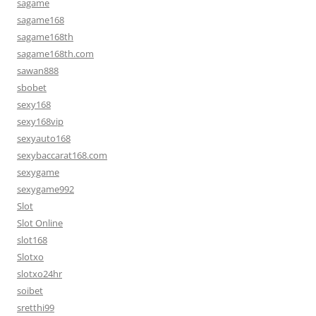
sagame
sagame168
sagame168th
sagame168th.com
sawan888
sbobet
sexy168
sexy168vip
sexyauto168
sexybaccarat168.com
sexygame
sexygame992
Slot
Slot Online
slot168
Slotxo
slotxo24hr
soibet
sretthi99