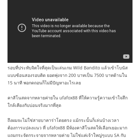
รอบที่ประทับจิตใจที่สุดเป็นเล่นเกม Wild Bandito แล้วเข้าโบนัส
แบบซ้อนสองรอบติด ยอดพุ่งจาก 200 บาทเป็น 7500 บาทด้านใน
15 นาที พอกดถอนก็ไม่มีปัญหาอะไรเลย
คาสิโนสดจากหลายค่ายใน ufafox88 ที่ให้ความรู้ความเข้าใจสึก
ใกล้เคียงกับบ่อนจริงมากที่สุด
ถึงผมจะไม่ใช่สายบาคาร่าโดยตรง แม้กระนั้นก็เล่นบ้างเวลา
ต้องการแปลงแนว ที่ ufafox88 มีห้องคาสิโนสดให้เลือกเยอะมาก
แถมกระจัดกระจายจากหลายค่าย ไม่ใช่แค่เจ้าใหญ่ๆแบบ SA กับ