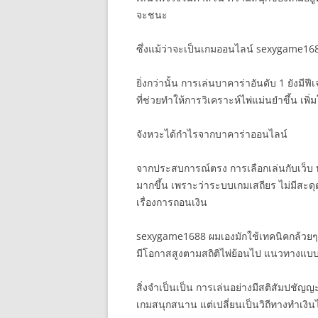
จะชนะ
ซึ่งแม้ว่าจะเป็นเกมออนไลน์ sexygame168
ยิ่งกว่านั้น การเล่นบาคาร่าอันดับ 1 ยังมีฟี
ที่ช่วยทำให้การวิเคราะห์ไพ่แม่นยำขึ้น เ
จังหวะได้กำไรจากบาคาร่าออนไลน์
จากประสบการณ์ตรง การเลือกเล่นกับเว็บ บ
มากขึ้น เพราะว่าระบบเกมเสถียร ไม่มีสะดุด
เรื่องการถอนเงิน
sexygame1688 ผมเองมักใช้เทคนิคกล้วยๆดั
มีโอกาสสูงตามสถิติไพ่ย้อนไป แนวทางแบบน
สิ่งจำเป็นเป็น การเล่นอย่างมีสติสัมปชัญญ
เกมสนุกสนาน แต่เปลี่ยนเป็นวิถีทางทำเงินไ