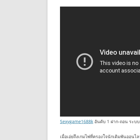
Sexygame1688k
อันดับ 1 ฝาก-ถอน ระบบอ
เมื่อเอ่ยถึงเกมไพ่ที่ครองใจนักเดิมพันออน