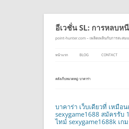
อีเวชั่น SL: การหลบหน
point-hunter.com – เพลิดเพลินกับการสะสม
หน้าแรก
BLOG
CONTACT
คลังเก็บหมวดหมู่:
บาคาร่า
บาคาร่า เว็บเดียวที่ เหมื
sexygame1688 สมัครรับ 1
ไทม์ sexygame1688k เกมก