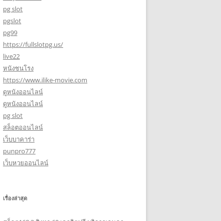
pg slot
pgslot
pg99
https://fullslotpg.us/
live22
หนังชนโรง
https://www.ilike-movie.com
ดูหนังออนไลน์
ดูหนังออนไลน์
pg slot
สล็อตออนไลน์
เว็บบาคาร่า
punpro777
เว็บหวยออนไลน์
เรื่องล่าสุด