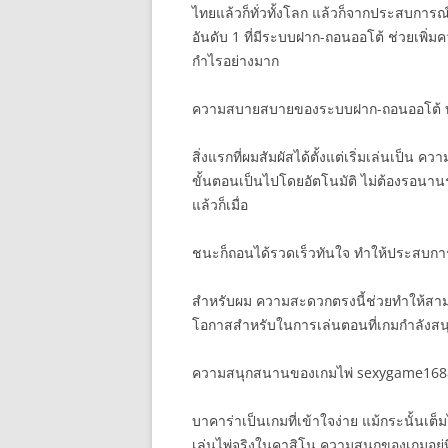
ไทยแล้วก็ทั่วทั้งโลก แล้วก็จากประสบการ
อันดับ 1 ที่มีระบบฝาก-ถอนออโต้ ช่วยเพ
กำไรอย่างมาก
ความสบายสบายของระบบฝาก-ถอนออโต้ 
สิ่งแรกที่ผมสัมผัสได้ตั้งแต่เริ่มเล่นเป
ขั้นตอนเป็นไปโดยอัตโนมัติ ไม่ต้องรอนานรา
แล้วก็เมื่อ
ชนะก็ถอนได้รวดเร็วทันใจ ทำให้ประสบกา
สำหรับผม ความสะดวกตรงนี้ช่วยทำให้สา
โอกาสสำหรับในการเล่นตอนที่เกมกำลังส
ความสนุกสนานของเกมไพ่ sexygame168
บาคาร่าเป็นเกมที่เข้าใจง่าย แม้กระนั้นเต็ม
เล่นไพ่จริงในคาสิโน ความสนุกของเกมอยู่ที่ ก