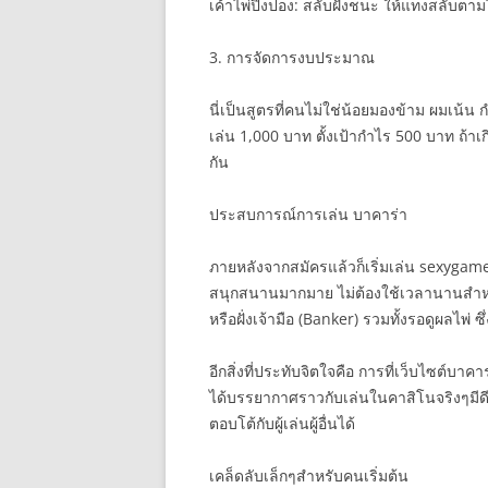
เค้าไพ่ปิงปอง: สลับฝั่งชนะ ให้แทงสลับตา
3. การจัดการงบประมาณ
นี่เป็นสูตรที่คนไม่ใช่น้อยมองข้าม ผมเน้
เล่น 1,000 บาท ตั้งเป้ากำไร 500 บาท ถ้าเกิ
กัน
ประสบการณ์การเล่น บาคาร่า
ภายหลังจากสมัครแล้วก็เริ่มเล่น sexygam
สนุกสนานมากมาย ไม่ต้องใช้เวลานานสำหรับก
หรือฝั่งเจ้ามือ (Banker) รวมทั้งรอดูผลไพ่ ซ
อีกสิ่งที่ประทับจิตใจคือ การที่เว็บไซต์บาค
ได้บรรยากาศราวกับเล่นในคาสิโนจริงๆมี
ตอบโต้กับผู้เล่นผู้อื่นได้
เคล็ดลับเล็กๆสำหรับคนเริ่มต้น