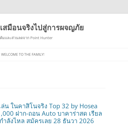
ีเสมือนจริงไปสู่การผจญภัย
แต้มและส่วนลดจาก Point Hunter
ข้าม
ไป
WELCOME TO THE FAMILY!
ยัง
เนื้อหา
อนเล่น ในคาสิโนจริง Top 32 by Hosea
,000 ฝาก-ถอน Auto บาคาร่าสด เรียล
ำลังไหล สมัครเลย 28 ธันวา 2026