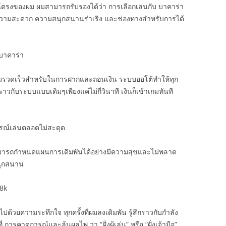
ณ์ตรงของผม ผมสามารถรับรองได้ว่า การเลือกเล่นกับ บาคาร่า
ิ่มความสะดวก ความสนุกสนานร่าเริง และช่องทางสำหรับการได้
บาคาร่า
็น ความรวดเร็วสำหรับในการฝากและถอนเงิน ระบบออโต้ทำให้ทุก
วกับระบบแบบเดิมๆเพียงแค่ไม่กี่วินาที เงินก็เข้าเกมทันที
รณ์เล่นตลอดไม่สะดุด
มารถกำหนดแผนการเดิมพันได้อย่างมีความสุขและไม่พลาด
นุกสนาน
8k
ไปด้วยความระทึกใจ ทุกครั้งที่ผมลงเดิมพัน รู้สึกราวกับกำลัง
ารคาดการณ์และลุ้นผลไพ่ ว่า “ฝั่งผู้เล่น” หรือ “ฝั่งเจ้ามือ”