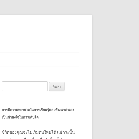
ค้นหา
สำหรับ:
การมีความพยายามในการเรียนรู้และพัฒนาตัวเอง
เป็นกำลังใจในการเติบโต
ชีวิตของคุณจะไม่เริ่มต้นใหม่ได้ แม้กระนั้น