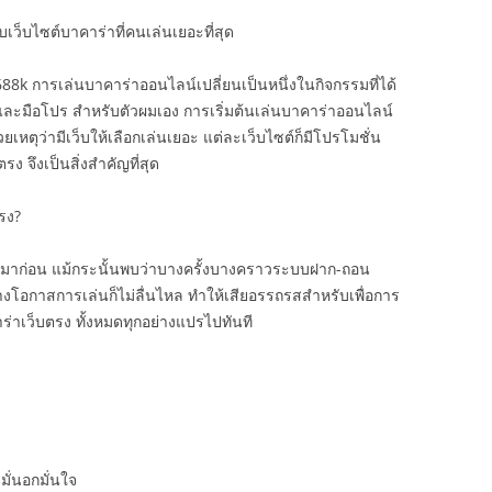
็บไซต์บาคาร่าที่คนเล่นเยอะที่สุด
688k การเล่นบาคาร่าออนไลน์เปลี่ยนเป็นหนึ่งในกิจกรรมที่ได้
่และมือโปร สำหรับตัวผมเอง การเริ่มต้นเล่นบาคาร่าออนไลน์
วยเหตุว่ามีเว็บให้เลือกเล่นเยอะ แต่ละเว็บไซต์ก็มีโปรโมชั่น
ง จึงเป็นสิ่งสำคัญที่สุด
รง?
ต์มาก่อน แม้กระนั้นพบว่าบางครั้งบางคราวระบบฝาก-ถอน
บางโอกาสการเล่นก็ไม่ลื่นไหล ทำให้เสียอรรถรสสำหรับเพื่อการ
ร่าเว็บตรง ทั้งหมดทุกอย่างแปรไปทันที
มั่นอกมั่นใจ